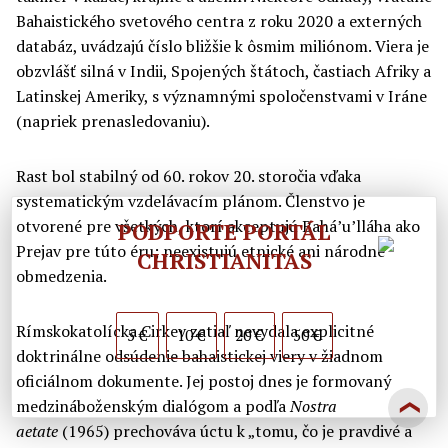
Bahaistického svetového centra z roku 2020 a externých
databáz, uvádzajú číslo bližšie k ôsmim miliónom. Viera je
obzvlášť silná v Indii, Spojených štátoch, častiach Afriky a
Latinskej Ameriky, s významnými spoločenstvami v Iráne
(napriek prenasledovaniu).
Rast bol stabilný od 60. rokov 20. storočia vďaka
systematickým vzdelávacím plánom. Členstvo je
otvorené pre všetkých, ktorí akceptujú Bahá’u’lláha ako
PODPORTE PORTÁL
Prejav pre túto éru; neexistujú etnické ani národné
CHRISTIANITAS
obmedzenia.
Rímskokatolícka Cirkev zatiaľ nevydala explicitné
5 €
10 €
20 €
50 €
doktrinálne odsúdenie bahaistickej viery v žiadnom
oficiálnom dokumente. Jej postoj dnes je formovaný
medzináboženským dialógom a podľa
Nostra
❯
a
etate
(1965) prechováva úctu k „tomu, čo je pravdivé a