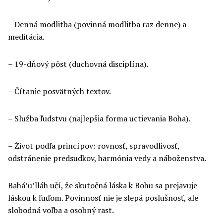
– Denná modlitba (povinná modlitba raz denne) a
meditácia.
– 19-dňový pôst (duchovná disciplína).
– Čítanie posvätných textov.
– Služba ľudstvu (najlepšia forma uctievania Boha).
– Život podľa princípov: rovnosť, spravodlivosť,
odstránenie predsudkov, harmónia vedy a náboženstva.
Bahá’u’lláh učí, že skutočná láska k Bohu sa prejavuje
láskou k ľuďom. Povinnosť nie je slepá poslušnosť, ale
slobodná voľba a osobný rast.