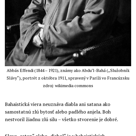
Abbás Effendi (1844 – 1921), známy ako Abdu’l-Bahá („Služobník
Slávy“), portrét z októbra 1911, spravený v Paríži vo Francúzsku
zdroj: wikimedia commons
Bahaistická viera neuznáva diabla ani satana ako
samostatnú zlú bytosť alebo padlého anjela. Boh
nestvoril žiadnu zlú silu – všetko stvorenie je dobré.
Slovo „satan“ alebo „diabol“ je v bahaistických