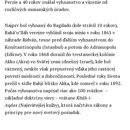
Perzie a 40 rokov znášal vyhnanstvo a väzenie od
rozličných osmanských úradov.
Najprv bol vyhnaný do Bagdadu (kde strávil 10 rokov),
Bahá’u’lláh verejne vyhlásil svoju misiu v roku 1863 v
záhrade Ridván, tesne pred ďalším vyhnanstvom do
Konštantínopolu (Istanbul) a potom do Adrianopolu
(Edirne). V roku 1868 dorazil do trestaneckej kolónie
Akko (Akra) vo Svätej zemi (dnešný Izrael), kde bol
väznený, neskôr však prepustený vďaka jeho rastúcej
povesti múdrosti a dobročinnosti. Posledné roky života
prežil v sídle Bahjí blízko Akka, kde zomrel v roku 1892.
Počas vyhnanstva napísal viac ako 100 zväzkov –
základné doktríny viery – vrátane
Kitáb-i-
Aqdas
(Najsvätejšej knihy), ktorá načrtáva zákony a
princípy pre nový svetový poriadok.