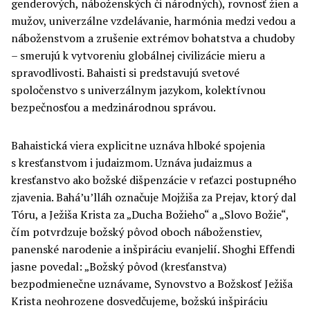
genderových, náboženských či národných), rovnosť žien a
mužov, univerzálne vzdelávanie, harmónia medzi vedou a
náboženstvom a zrušenie extrémov bohatstva a chudoby
– smerujú k vytvoreniu globálnej civilizácie mieru a
spravodlivosti. Bahaisti si predstavujú svetové
spoločenstvo s univerzálnym jazykom, kolektívnou
bezpečnosťou a medzinárodnou správou.
Bahaistická viera explicitne uznáva hlboké spojenia
s kresťanstvom i judaizmom. Uznáva judaizmus a
kresťanstvo ako božské dišpenzácie v reťazci postupného
zjavenia. Bahá’u’lláh označuje Mojžiša za Prejav, ktorý dal
Tóru, a Ježiša Krista za „Ducha Božieho“ a „Slovo Božie“,
čím potvrdzuje božský pôvod oboch náboženstiev,
panenské narodenie a inšpiráciu evanjelií. Shoghi Effendi
jasne povedal: „Božský pôvod (kresťanstva)
bezpodmienečne uznávame, Synovstvo a Božskosť Ježiša
Krista neohrozene dosvedčujeme, božskú inšpiráciu