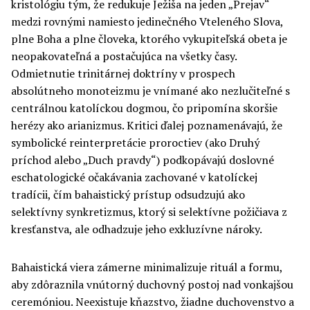
kristológiu tým, že redukuje Ježiša na jeden „Prejav“
medzi rovnými namiesto jedinečného Vteleného Slova,
plne Boha a plne človeka, ktorého vykupiteľská obeta je
neopakovateľná a postačujúca na všetky časy.
Odmietnutie trinitárnej doktríny v prospech
absolútneho monoteizmu je vnímané ako nezlučiteľné s
centrálnou katolíckou dogmou, čo pripomína skoršie
herézy ako arianizmus. Kritici ďalej poznamenávajú, že
symbolické reinterpretácie proroctiev (ako Druhý
príchod alebo „Duch pravdy“) podkopávajú doslovné
eschatologické očakávania zachované v katolíckej
tradícii, čím bahaistický prístup odsudzujú ako
selektívny synkretizmus, ktorý si selektívne požičiava z
kresťanstva, ale odhadzuje jeho exkluzívne nároky.
Bahaistická viera zámerne minimalizuje rituál a formu,
aby zdôraznila vnútorný duchovný postoj nad vonkajšou
ceremóniou. Neexistuje kňazstvo, žiadne duchovenstvo a