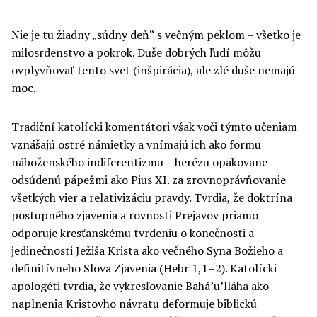
Nie je tu žiadny „súdny deň“ s večným peklom – všetko je
milosrdenstvo a pokrok. Duše dobrých ľudí môžu
ovplyvňovať tento svet (inšpirácia), ale zlé duše nemajú
moc.
Tradiční katolícki komentátori však voči týmto učeniam
vznášajú ostré námietky a vnímajú ich ako formu
náboženského indiferentizmu – herézu opakovane
odsúdenú pápežmi ako Pius XI. za zrovnoprávňovanie
všetkých vier a relativizáciu pravdy. Tvrdia, že doktrína
postupného zjavenia a rovnosti Prejavov priamo
odporuje kresťanskému tvrdeniu o konečnosti a
jedinečnosti Ježiša Krista ako večného Syna Božieho a
definitívneho Slova Zjavenia (Hebr 1,1–2). Katolícki
apologéti tvrdia, že vykresľovanie Bahá’u’lláha ako
naplnenia Kristovho návratu deformuje biblickú