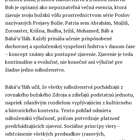
Boh je opísaný ako nepoznateľná večná esencia, ktorá
zjavuje svoju božskú vôľu prostredníctvom série Poslov
nazývaných Prejavy Božie. Patria sem Abrahám, Mojžiš,
Zoroaster, Krišna, Budha, Ježiš, Mohamed, Báb a
Bahá’u’lláh. Každý prináša učenie prispôsobené
duchovnej a spoločenskej vyspelosti ľudstva v danom čase
– koncept známy ako postupné zjavenie. Zjavenie je teda
kontinuálne a evolučné, nie konečné ani výlučné pre
žiadne jedno náboženstvo.
Bahá’u’lláh učil, že všetky náboženstvá pochádzajú z
rovnakého božského Zdroja a zdieľajú podstatnú jednotu,
napriek zdanlivým rozdielom vyplývajúcim z kultúrneho
a historického kontextu. Tento pohľad odmieta
náboženskú výlučnosť, pričom potvrdzuje platnosť
predchádzajúcich zjavení. Sociálne princípy viery –
odstránenie všetkých predsudkov (rasových,