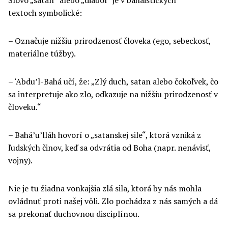
textoch symbolické:
– Označuje nižšiu prirodzenosť človeka (ego, sebeckosť,
materiálne túžby).
– ‘Abdu’l-Bahá učí, že: „Zlý duch, satan alebo čokoľvek, čo
sa interpretuje ako zlo, odkazuje na nižšiu prirodzenosť v
človeku.“
– Bahá’u’lláh hovorí o „satanskej sile“, ktorá vzniká z
ľudských činov, keď sa odvrátia od Boha (napr. nenávisť,
vojny).
Nie je tu žiadna vonkajšia zlá sila, ktorá by nás mohla
ovládnuť proti našej vôli. Zlo pochádza z nás samých a dá
sa prekonať duchovnou disciplínou.