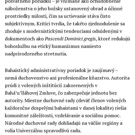
posvätného poriadku – je vnímané ako ochudobnenie
náboženstva o jeho božsky ustanovený obrad a účinné
prostriedky milosti, čím sa uctievanie stáva čisto
subjektívnym. Kritici tvrdia, že takéto zjednodušenie sa
zhoduje s modernistickými tendenciami odsúdenými v
dokumentoch ako
Pascendi Dominici gregis
, ktoré redukujú
bohoslužbu na etický humanizmus namiesto
nadprirodzeného stretnutia.
Bahaistický administratívny poriadok je zaujímavý –
nemá duchovenstvo ani profesionálne kňazstvo. Autorita
prúdi z volených inštitúcií zakorenených v
Bahá’u’lláhovej Zmluve, čo zabezpečuje jednotu bez
autority. Miestne duchovné rady (deväť členov volených
každoročne dospelými bahaistami v danej lokalite) riešia
komunitné záležitosti, vzdelávanie a sociálnu pomoc.
Národné duchovné rady dohliadajú na väčšie regióny a
volia Univerzálnu spravodlivú radu.