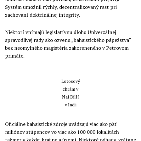
Systém umožnil rýchly, decentralizovaný rast pri
zachovaní doktrinálnej integrity.
Niektorí vnímajú legislatívnu úlohu Univerzálnej
spravodlivej rady ako ozvenu „bahaistického pápežstva“
bez neomylného magistéria zakoreneného v Petrovom
primáte.
Lotosový
chrám v
Naí Dillí
v Indii
Oficiálne bahaistické zdroje uvádzajú viac ako päť
miliónov stúpencov vo viac ako 100 000 lokalitách
takmer v každej krajine a území. Niektoré odhady, vrátane