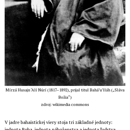
Mírzá Husajn ‘Alí Núrí (1817–1892), prijal titul Bahá’u’lláh („Sláva
Božia“)
zdroj: wikimedia commons
V jadre bahaistickej viery stoja tri základné jednoty:
jednota Boha, jednota náboženstva a jednota ľudstva.