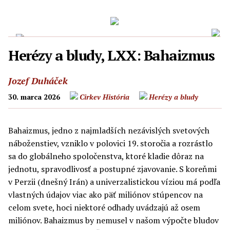
Herézy a bludy, LXX: Bahaizmus
Jozef Duháček
30. marca 2026
Cirkev
História
Herézy a bludy
Bahaizmus, jedno z najmladších nezávislých svetových
náboženstiev, vzniklo v polovici 19. storočia a rozrástlo
sa do globálneho spoločenstva, ktoré kladie dôraz na
jednotu, spravodlivosť a postupné zjavovanie. S koreňmi
v Perzii (dnešný Irán) a univerzalistickou víziou má podľa
vlastných údajov viac ako päť miliónov stúpencov na
celom svete, hoci niektoré odhady uvádzajú až osem
miliónov. Bahaizmus by nemusel v našom výpočte bludov