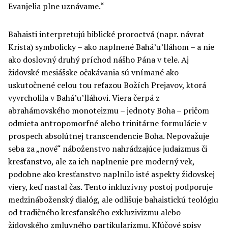
Evanjelia plne uznávame.“
Bahaisti interpretujú biblické proroctvá (napr. návrat
Krista) symbolicky – ako naplnené Bahá’u’lláhom – a nie
ako doslovný druhý príchod nášho Pána v tele. Aj
židovské mesiášske očakávania sú vnímané ako
uskutočnené celou tou reťazou Božích Prejavov, ktorá
vyvrcholila v Bahá’u’lláhovi. Viera čerpá z
abrahámovského monoteizmu – jednoty Boha – pričom
odmieta antropomorfné alebo trinitárne formulácie v
prospech absolútnej transcendencie Boha. Nepovažuje
seba za „nové“ náboženstvo nahrádzajúce judaizmus či
kresťanstvo, ale za ich naplnenie pre moderný vek,
podobne ako kresťanstvo naplnilo isté aspekty židovskej
viery, keď nastal čas. Tento inkluzívny postoj podporuje
medzináboženský dialóg, ale odlišuje bahaistickú teológiu
od tradičného kresťanského exkluzivizmu alebo
židovského zmluvného partikularizmu. Kľúčové spisy