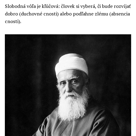
Slobodná vôľa je kľúčová: človek si vyberá, či bude rozvíjať
dobro (duchovné cnosti) alebo podľahne zlému (absencia
cnosti).