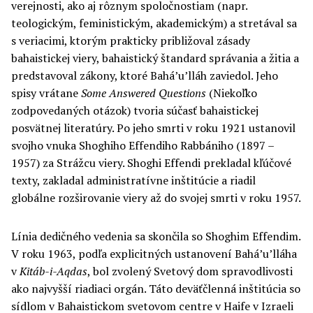
verejnosti, ako aj rôznym spoločnostiam (napr.
teologickým, feministickým, akademickým) a stretával sa
s veriacimi, ktorým prakticky približoval zásady
bahaistickej viery, bahaistický štandard správania a žitia a
predstavoval zákony, ktoré Bahá’u’lláh zaviedol. Jeho
spisy vrátane
Some Answered Questions
(Niekoľko
zodpovedaných otázok) tvoria súčasť bahaistickej
posvätnej literatúry. Po jeho smrti v roku 1921 ustanovil
svojho vnuka Shoghiho Effendiho Rabbániho (1897 –
1957) za Strážcu viery. Shoghi Effendi prekladal kľúčové
texty, zakladal administratívne inštitúcie a riadil
globálne rozširovanie viery až do svojej smrti v roku 1957.
Línia dedičného vedenia sa skončila so Shoghim Effendim.
V roku 1963, podľa explicitných ustanovení Bahá’u’lláha
v
Kitáb-i-Aqdas
, bol zvolený Svetový dom spravodlivosti
ako najvyšší riadiaci orgán. Táto deväťčlenná inštitúcia so
sídlom v Bahaistickom svetovom centre v Haife v Izraeli