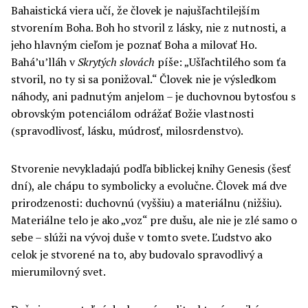
Bahaistická viera učí, že človek je najušľachtilejším
stvorením Boha. Boh ho stvoril z lásky, nie z nutnosti, a
jeho hlavným cieľom je poznať Boha a milovať Ho.
Bahá’u’lláh v
Skrytých slovách
píše: „Ušľachtilého som ťa
stvoril, no ty si sa ponižoval.“ Človek nie je výsledkom
náhody, ani padnutým anjelom – je duchovnou bytosťou s
obrovským potenciálom odrážať Božie vlastnosti
(spravodlivosť, lásku, múdrosť, milosrdenstvo).
Stvorenie nevykladajú podľa biblickej knihy Genesis (šesť
dní), ale chápu to symbolicky a evolučne. Človek má dve
prirodzenosti: duchovnú (vyššiu) a materiálnu (nižšiu).
Materiálne telo je ako „voz“ pre dušu, ale nie je zlé samo o
sebe – slúži na vývoj duše v tomto svete. Ľudstvo ako
celok je stvorené na to, aby budovalo spravodlivý a
mierumilovný svet.