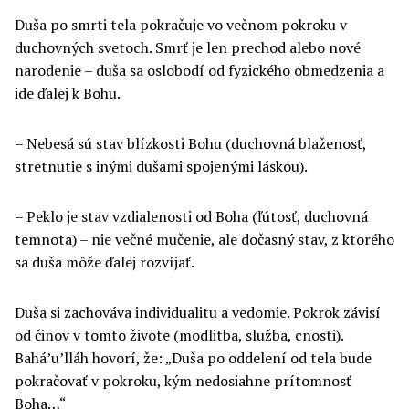
Duša po smrti tela pokračuje vo večnom pokroku v
duchovných svetoch. Smrť je len prechod alebo nové
narodenie – duša sa oslobodí od fyzického obmedzenia a
ide ďalej k Bohu.
– Nebesá sú stav blízkosti Bohu (duchovná blaženosť,
stretnutie s inými dušami spojenými láskou).
– Peklo je stav vzdialenosti od Boha (ľútosť, duchovná
temnota) – nie večné mučenie, ale dočasný stav, z ktorého
sa duša môže ďalej rozvíjať.
Duša si zachováva individualitu a vedomie. Pokrok závisí
od činov v tomto živote (modlitba, služba, cnosti).
Bahá’u’lláh hovorí, že: „Duša po oddelení od tela bude
pokračovať v pokroku, kým nedosiahne prítomnosť
Boha…“