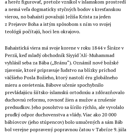
a heréz figurovať, pretože vznikol v islamskom prostredí
a nemá veľa dogmaticky styčných bodov s kresťanskou
vierou, no bahaisti považujú Ježiša Krista za jeden
z Prejavov Boha a istým spôsobom s ním vo svojej
teológii počítajú, hoci len okrajovo.
Bahaistická viera má svoje korene v roku 1844 v Širáze v
Perzii, keď mladý obchodník Siyyid ‘Alí-Muhammad
vyhlásil seba za Bába („Bránu“). Oznámil nové božské
zjavenie, ktoré pripravuje ľudstvo na blízky príchod
väčšieho Posla Božieho, ktorý nastolí éru globálneho
mieru a osvietenia. Bábove učenie spochybnilo
prevládajúcu šiítsko-islamskú ortodoxiu a zdôrazňovalo
duchovnú reformu, rovnosť žien a mužov a zrušenie
predsudkov. Jeho posolstvo sa šírilo rýchlo, ale vyvolalo
prudký odpor duchovenstva a vlády. Viac ako 20 000
bábíovcov (jeho stúpencov) bolo umučených a sám Báb
bol verejne popravený popravnou čatou v Tabríze 9. júla