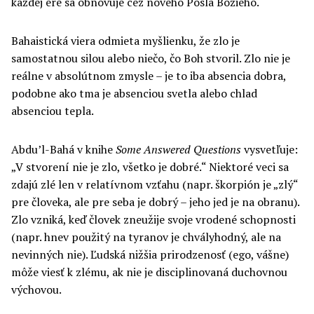
každej ére sa obnovuje cez nového Posla Božieho.
Bahaistická viera odmieta myšlienku, že zlo je
samostatnou silou alebo niečo, čo Boh stvoril. Zlo nie je
reálne v absolútnom zmysle – je to iba absencia dobra,
podobne ako tma je absenciou svetla alebo chlad
absenciou tepla.
Abdu’l-Bahá v knihe
Some Answered Questions
vysvetľuje:
„V stvorení nie je zlo, všetko je dobré.“ Niektoré veci sa
zdajú zlé len v relatívnom vzťahu (napr. škorpión je „zlý“
pre človeka, ale pre seba je dobrý – jeho jed je na obranu).
Zlo vzniká, keď človek zneužije svoje vrodené schopnosti
(napr. hnev použitý na tyranov je chvályhodný, ale na
nevinných nie). Ľudská nižšia prirodzenosť (ego, vášne)
môže viesť k zlému, ak nie je disciplinovaná duchovnou
výchovou.