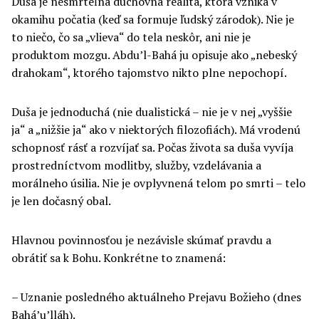
Duša je nesmrteľná duchovná realita, ktorá vzniká v
okamihu počatia (keď sa formuje ľudský zárodok). Nie je
to niečo, čo sa „vlieva“ do tela neskôr, ani nie je
produktom mozgu. Abdu’l-Bahá ju opisuje ako „nebeský
drahokam“, ktorého tajomstvo nikto plne nepochopí.
Duša je jednoduchá (nie dualistická – nie je v nej „vyššie
ja“ a „nižšie ja“ ako v niektorých filozofiách). Má vrodenú
schopnosť rásť a rozvíjať sa. Počas života sa duša vyvíja
prostredníctvom modlitby, služby, vzdelávania a
morálneho úsilia. Nie je ovplyvnená telom po smrti – telo
je len dočasný obal.
Hlavnou povinnosťou je nezávisle skúmať pravdu a
obrátiť sa k Bohu. Konkrétne to znamená:
– Uznanie posledného aktuálneho Prejavu Božieho (dnes
Bahá’u’lláh).