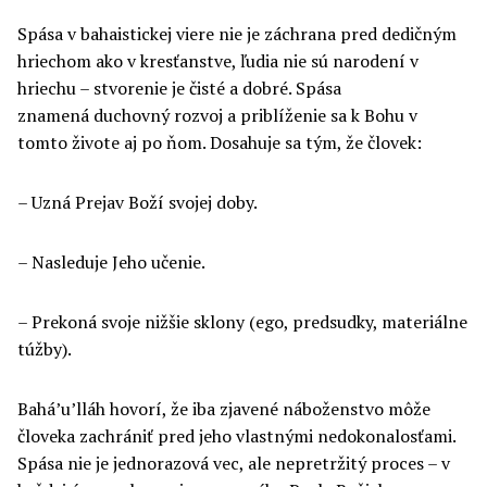
Spása v bahaistickej viere nie je záchrana pred dedičným
hriechom ako v kresťanstve, ľudia nie sú narodení v
hriechu – stvorenie je čisté a dobré. Spása
znamená duchovný rozvoj a priblíženie sa k Bohu v
tomto živote aj po ňom. Dosahuje sa tým, že človek:
– Uzná Prejav Boží svojej doby.
– Nasleduje Jeho učenie.
– Prekoná svoje nižšie sklony (ego, predsudky, materiálne
túžby).
Bahá’u’lláh hovorí, že iba zjavené náboženstvo môže
človeka zachrániť pred jeho vlastnými nedokonalosťami.
Spása nie je jednorazová vec, ale nepretržitý proces – v