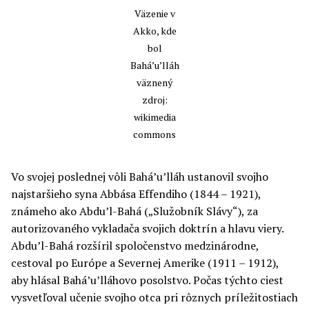
Väzenie v
Akko, kde
bol
Bahá’u’lláh
väznený
zdroj:
wikimedia
commons
Vo svojej poslednej vôli Bahá’u’lláh ustanovil svojho
najstaršieho syna Abbása Effendiho (1844 – 1921),
známeho ako Abdu’l-Bahá („Služobník Slávy“), za
autorizovaného vykladača svojich doktrín a hlavu viery.
Abdu’l-Bahá rozšíril spoločenstvo medzinárodne,
cestoval po Európe a Severnej Amerike (1911 – 1912),
aby hlásal Bahá’u’lláhovo posolstvo. Počas týchto ciest
vysvetľoval učenie svojho otca pri rôznych príležitostiach