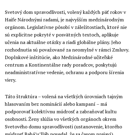
Svetový dom spravodlivosti, volený každých päť rokov v
Haife Národnými radami, je najvyšším medzinárodným
orgánom. Legislatívne pôsobí v záležitostiach, ktoré nie
sú explicitne pokryté v posvätných textoch, aplikuje
učenia na aktuálne otázky a riadi globálne plány. Jeho
rozhodnutia sú považované za neomylné v rámci Zmluvy.
Doplnkové inštitúcie, ako Medzinárodné učiteľské
centrum a Kontinentálne rady poradcov, poskytujú
neadministratívne vedenie, ochranu a podporu šírenia
viery.
Táto štruktúra – volená na všetkých úrovniach tajným
hlasovaním bez nominácií alebo kampaní – má
podporovať kolektívnu múdrosť a zabraňovať kultu
osobnosti. Ženy slúžia vo všetkých orgánoch okrem
Svetového domu spravodlivosti (ustanovenie, ktorého
múdrosť Bahá’u’lláh povedal, že sa časom prejaví).