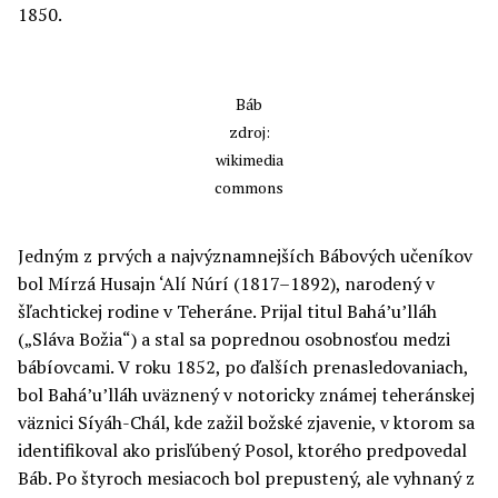
1850.
Báb
zdroj:
wikimedia
commons
Jedným z prvých a najvýznamnejších Bábových učeníkov
bol Mírzá Husajn ‘Alí Núrí (1817–1892), narodený v
šľachtickej rodine v Teheráne. Prijal titul Bahá’u’lláh
(„Sláva Božia“) a stal sa poprednou osobnosťou medzi
bábíovcami. V roku 1852, po ďalších prenasledovaniach,
bol Bahá’u’lláh uväznený v notoricky známej teheránskej
väznici Síyáh-Chál, kde zažil božské zjavenie, v ktorom sa
identifikoval ako prisľúbený Posol, ktorého predpovedal
Báb. Po štyroch mesiacoch bol prepustený, ale vyhnaný z