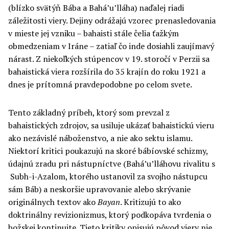
(blízko svätýň Bába a Bahá’u’lláha) naďalej riadi
záležitosti viery. Dejiny odrážajú vzorec prenasledovania
v mieste jej vzniku – bahaisti stále čelia ťažkým
obmedzeniam v Iráne – zatiaľ čo inde dosiahli zaujímavý
nárast. Z niekoľkých stúpencov v 19. storočí v Perzii sa
bahaistická viera rozšírila do 35 krajín do roku 1921 a
dnes je prítomná pravdepodobne po celom svete.
Tento základný príbeh, ktorý som prevzal z
bahaistických zdrojov, sa usiluje ukázať bahaistickú vieru
ako nezávislé náboženstvo, a nie ako sektu islamu.
Niektorí kritici poukazujú na skoré bábíovské schizmy,
údajnú zradu pri nástupníctve (Bahá’u’lláhovu rivalitu s
Subh-i-Azalom, ktorého ustanovil za svojho nástupcu
sám Báb) a neskoršie upravovanie alebo skrývanie
originálnych textov ako
Bayan
. Kritizujú to ako
doktrinálny revizionizmus, ktorý podkopáva tvrdenia o
božskej kontinuite. Tieto kritiky opisujú pôvod viery nie