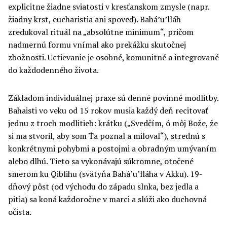
explicitne žiadne sviatosti v kresťanskom zmysle (napr.
žiadny krst, eucharistia ani spoveď). Bahá’u’lláh
zredukoval rituál na „absolútne minimum“, pričom
nadmernú formu vnímal ako prekážku skutočnej
zbožnosti. Uctievanie je osobné, komunitné a integrované
do každodenného života.
Základom individuálnej praxe sú denné povinné modlitby.
Bahaisti vo veku od 15 rokov musia každý deň recitovať
jednu z troch modlitieb: krátku („Svedčím, ó môj Bože, že
si ma stvoril, aby som Ťa poznal a miloval“), strednú s
konkrétnymi pohybmi a postojmi a obradným umývaním
alebo dlhú. Tieto sa vykonávajú súkromne, otočené
smerom ku Qiblihu (svätyňa Bahá’u’lláha v Akku). 19-
dňový pôst (od východu do západu slnka, bez jedla a
pitia) sa koná každoročne v marci a slúži ako duchovná
očista.