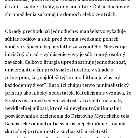
čítaní – žiadne rituály, ikony ani oltáre. Ďalšie duchovné
zhromaždenia sa konajú v domoch alebo centrách.
Obrady prechodu sú jednoduché: manželstvo vyžaduje
súhlas rodičov a sľub pred dvoma svedkami; pohreb
spočíva v špecifickej modlitbe za zosnulého. Neexistuje
iniciačný obrad – vyhlásenie viery je súkromný, osobný
záväzok. Celkovo liturgia uprednostňuje jednoduchosť,
univerzalitu a čin pred sviatostnosťou, v súlade s
princípom, že „najdôležitejšou modlitbou je vlastný
každodenný život“. Katolíci chápu tento minimalistický
prístup ako hlboký nedostatok. Katolicizmus vyznáva, že
Kristus ustanovil sedem sviatostí ako viditeľné znaky
neviditeľnej milosti, ktoré sú nevyhnutnými kanálmi
posväcovania a začlenenia do Kristovho Mystického tela.
Bahaistické odmietnutie sviatostnej ekonómie – najmä
skutočnej prítomnosti v Eucharistii a sviatosti