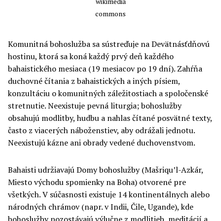
wikimedia
commons
Komunitná bohoslužba sa sústreďuje na Devätnásťdňovú
hostinu, ktorá sa koná každý prvý deň každého
bahaistického mesiaca (19 mesiacov po 19 dní). Zahŕňa
duchovné čítania z bahaistických a iných písiem,
konzultáciu o komunitných záležitostiach a spoločenské
stretnutie. Neexistuje pevná liturgia; bohoslužby
obsahujú modlitby, hudbu a nahlas čítané posvätné texty,
často z viacerých náboženstiev, aby odrážali jednotu.
Neexistujú kázne ani obrady vedené duchovenstvom.
Bahaisti udržiavajú Domy bohoslužby (Mašriqu’l-Azkár,
Miesto východu spomienky na Boha) otvorené pre
všetkých. V súčasnosti existuje 14 kontinentálnych alebo
národných chrámov (napr. v Indii, Čile, Ugande), kde
bohoslužby pozostávajú výlučne z modlitieb, meditácií a