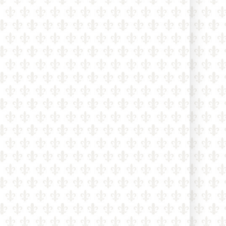
je to vedecký podvodník pohltený
márnivosťou“
Kardinál Roche: „Pápež Lev
nezmení Traditiones custodes a
nevráti sa k Summorum pontificum“
Vatikán usporadúva prvé oficiálne
kolokvium o dialógu s
konfucianizmom. Ako o ňom súdili
pápeži v minulosti?
Terorista útočiaci v Berlíne bol v
Libanone zatknutý za vstup do ISIS –
v Nemecku ho pustili na slobodu