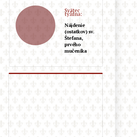
pochod v Berlíne ako zvrátenosť a
diecéza sa od neho následne
Svätec
dištancovala! Kto nejasá nad LGBT,
týždna:
nie je dobrý katolík?
Nájdenie
(ostatkov) sv.
Autor populárneho katolíckeho
Štefana,
románu „Otec Eliáš: Apokalypsa“
prvého
vydáva ďalšie zaujímavé dielo s
mučeníka
postapokalyptickou tematikou
Pakistan: 13-ročná kresťanka bola
unesená moslimami, donútená k
sobášu a ku konverzii na islam.
Následný súd to po predložení
falošných dôkazov odobril…
Rakúsko: Ministerstvo vnútra
uviedlo, že agresivita voči
kresťanom vzrástla za rok o 29 %
Teologická fakulta v Trnave
napreduje v LGBT infiltrácii: