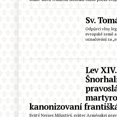
Sv. Tom
Odpůrci vlny leg
evropské země a
označováni za „ex
Lev XIV.
Šnorhal
pravosl
martyro
kanonizovaní františk
Svätý Nerses Milostivý, svätec Arménskej prav