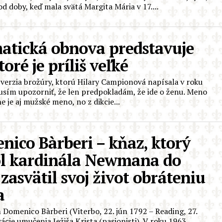
 od doby, keď mala svätá Margita Mária v 17....
atická obnova predstavuje
toré je príliš veľké
 verzia brožúry, ktorú Hilary Campionová napísala v roku
usím upozorniť, že len predpokladám, že ide o ženu. Meno
ne je aj mužské meno, no z dikcie...
nico Bàrberi – kňaz, ktorý
ol kardinála Newmana do
 zasvätil svoj život obráteniu
a
omenico Bàrberi (Viterbo, 22. jún 1792 – Reading, 27.
cie umučenia Ježiša Krista (pasionisti). V roku 1963...