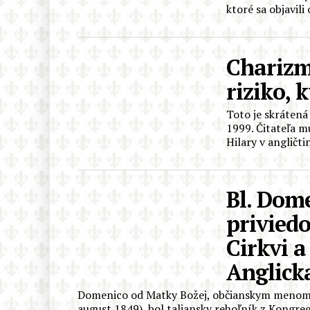
ktoré sa objavili
Charizm
riziko, k
Toto je skrátená
1999. Čitateľa m
Hilary v angličti
Bl. Dome
privied
Cirkvi a
Anglick
Domenico od Matky Božej, občianskym menom D
august 1849), bol taliansky rehoľník z Kongregá