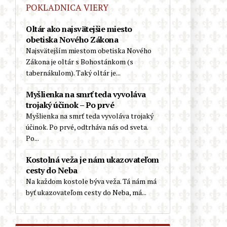
Biskup Schneider: „Pre náboženstvo
POKLADNICA VIERY
nie je nič nebezpečnejšie, ako
zasahovanie do liturgie“
Oltár ako najsvätejšie miesto
obetiska Nového Zákona
Európa v rozklade: Starostka
Najsvätejším miestom obetiska Nového
Reykjavíku a luteránsky biskup sa
Zákona je oltár s Bohostánkom (s
zúčastnili pochodu hnutia Slut Walk
tabernákulom). Taký oltár je...
(Chodiť ako šľapka), ktoré bojuje
proti predsudkom
Myšlienka na smrť teda vyvoláva
trojaký účinok – Po prvé
Kardinál Schönborn víta, že
Myšlienka na smrť teda vyvoláva trojaký
zatvorené katolícke kostoly
účinok. Po prvé, odtrháva nás od sveta.
prevezmú schizmatickí a heretickí
Po...
nekatolíci
Kostolná veža je nám ukazovateľom
Pokrokový španielsky kňaz o
cesty do Neba
nelegálnych migrantoch z Ceuty:
Na každom kostole býva veža. Tá nám má
„Sú svätí. Nerobia žiadne
byť ukazovateľom cesty do Neba, má...
problémy…“
Nemecko: Kňaz odsúdil LGBT