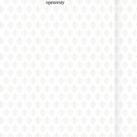
nich!
Známy katolícky spisovateľ Martin
Mosebach sa dnes dožíva 75 rokov a
zostáva verný Tradícii: „Od
mladosti som bol pripravený
bojovať prehraný boj“
Bývalý mafiánsky boss o filme
Citizen Vigilante: „Každý z nás
môže byť bdelým občanom – tým, že
pôjde voliť a odmietne woke
ideológiu“
Poľský Ústavný súd zrušil normu,
ktorá umožňovala zapisovať zväzky
osôb rovnakého pohlavia uzavreté v
iných krajinách EÚ
Rod Dreher o covidovom cárovi
Faucim: „Jeho denníky odhaľujú, že