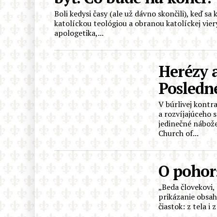
Boli kedysi časy (ale už dávno skončili), keď s
katolíckou teológiou a obranou katolíckej viery
apologetika,...
Herézy 
Posledn
V búrlivej kontr
a rozvíjajúceho 
jedinečné nábož
Church of...
O pohor
„Beda človekovi,
prikázanie obsah
čiastok: z tela i 