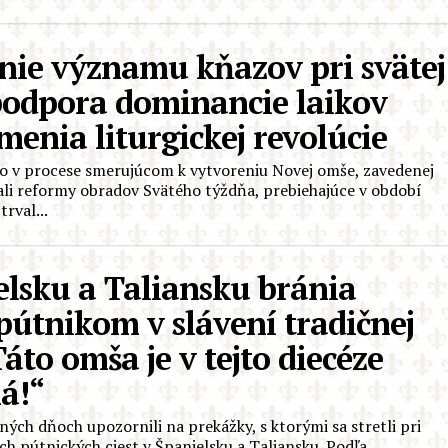
nie významu kňazov pri svätej
podpora dominancie laikov
enia liturgickej revolúcie
 v procese smerujúcom k vytvoreniu Novej omše, zavedenej
li reformy obradov Svätého týždňa, prebiehajúce v období
rval...
elsku a Taliansku bránia
pútnikom v slávení tradičnej
áto omša je v tejto diecéze
á!“
ých dňoch upozornili na prekážky, s ktorými sa stretli pri
ch pútnických ciest v Španielsku a Taliansku. Podľa...