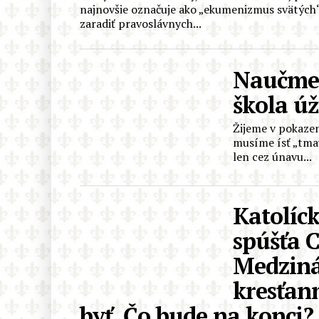
najnovšie označuje ako „ekumenizmus svätých“.
zaradiť pravoslávnych...
Naučme 
škola ú
Žijeme v pokazen
musíme ísť „tmav
len cez únavu...
Katolíck
spúšťa 
Medziná
kresťan
byť. Čo bude na konci?