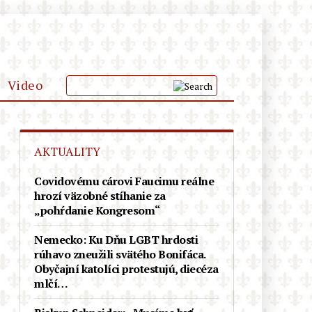
Video
KLUB PRIATEĽOV
AKTUALITY
PODPOR
Covidovému cárovi Faucimu reálne
hrozí väzobné stíhanie za
„pohŕdanie Kongresom“
Nemecko: Ku Dňu LGBT hrdosti
rúhavo zneužili svätého Bonifáca.
Obyčajní katolíci protestujú, diecéza
mlčí…