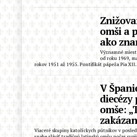
Znižova
omši a 
ako znam
Významné miesto
od roku 1969, ma
rokov 1951 až 1955. Pontifikát pápeža Pia XII. t
V Špani
diecézy 
omše: „T
zakázan
Viaceré skupiny katolíckych pútnikov v posledn
snahe sláviť tradičnú latinskú omšu počas svoji