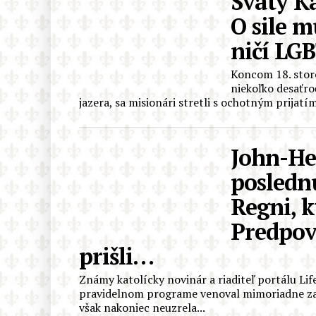
Svätý Ka
O sile m
ničí LGB
Koncom 18. stor
niekoľko desaťro
jazera, sa misionári stretli s ochotným prijatím
John-He
posledn
Regni, 
Predpov
prišli…
Známy katolícky novinár a riaditeľ portálu Li
pravidelnom programe venoval mimoriadne zauj
však nakoniec neuzrela...