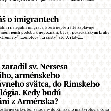
áš o imigrantech
ální i nelegální imigrace, která nepřetržitě zaplavuje
 mění jejich podobu k nepoznání, bývají pokrokářskými kruhy
trémisty“, „xenofoby“, „rasisty“ atd. A i když...
 zaradil sv. Nersesa
iho, arménskeho
ávneho svätca, do Rímskeho
lógia. Kedy budú
áni z Arménska?
oslávnej cirkvi, bol zaradený do Rímskeho martyrológia, čo sa