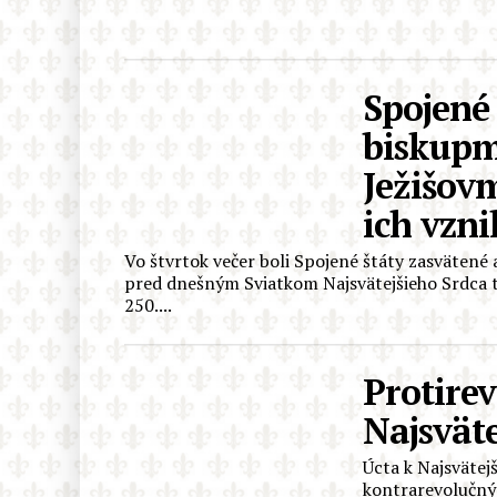
Spojené 
biskupm
Ježišovm
ich vzn
Vo štvrtok večer boli Spojené štáty zasväten
pred dnešným Sviatkom Najsvätejšieho Srdca tak
250....
Protire
Najsvät
Úcta k Najsvätej
kontrarevolučnýc