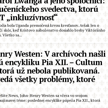
rol Lwanga a jeho spoločníci:
učeníckeho svedectva, ktorú
T „inkluzívnosť“
očia bola Uganda premočená krvou kresťanov. Avšak len o
čí skôr, keď Kristovo náboženstvo dosiahlo brehy Viktóriinho
. Všetko sa...
nry Westen: V archívoch našli
ú encykliku Pia XII. – Cultum
ktorá už nebola publikovaná.
edá všetky problémy, ktoré
feSite News, John-Henry Westen sa včera vo svojom
ímavej téme: poslednej encyklike pápeža Pia XII., ktorá