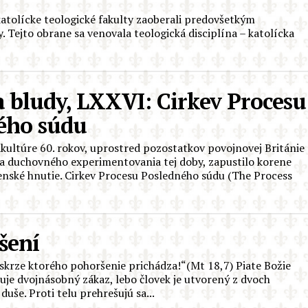
a katolícke teologické fakulty zaoberali predovšetkým
. Tejto obrane sa venovala teologická disciplína – katolícka
a bludy, LXXVI: Cirkev Procesu
ého súdu
akultúre 60. rokov, uprostred pozostatkov povojnovej Británie
sa duchovného experimentovania tej doby, zapustilo korene
enské hnutie. Cirkev Procesu Posledného súdu (The Process
šení
 skrze ktorého pohoršenie prichádza!“(Mt 18,7) Piate Božie
uje dvojnásobný zákaz, lebo človek je utvorený z dvoch
z duše. Proti telu prehrešujú sa...