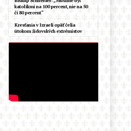
Biskup Schneider: „Musíme byť
katolíkmi na 100 percent, nie na 50
či 80 percent“
Kresťania v Izraeli opäť čelia
útokom židovských extrémistov
Demokratické primárky v Michigane
vyhral proislamský kandidát. Budúci
týždeň môže vo Wisconsine vyhrať
Aziatka, ktorú odpudzujú belosi
V Čile si pripomínajú 100. výročie
korunovácie Panny Márie
Karmelskej, Kráľovnej a Matky
Latinskej Ameriky
Ďalší debakel progresívnej
mašinérie: Černošský akademik z
Cambridge, woke celebrita prvej
kategórie, sa ukázal byť
podvodníkom