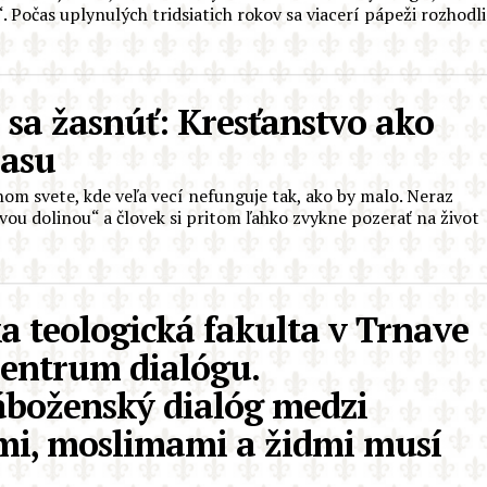
 Počas uplynulých tridsiatich rokov sa viacerí pápeži rozhodli
sa žasnúť: Kresťanstvo ako
žasu
om svete, kde veľa vecí nefunguje tak, ako by malo. Neraz
ou dolinou“ a človek si pritom ľahko zvykne pozerať na život
a teologická fakulta v Trnave
Centrum dialógu.
boženský dialóg medzi
mi, moslimami a židmi musí