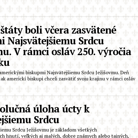
štáty boli včera zasvätené
i Najsvätejšiemu Srdcu
u. V rámci osláv 250. výročia
iku
é americkými biskupmi Najsvätejšiemu Srdcu Ježišovmu. Deň
 americkí biskupi chceli zasvätiť svoju krajinu v rámci osláv
volučná úloha úcty k
ejšiemu Srdcu
šiemu Srdcu Ježišovmu je základom všetkých
h hnutí, veľkých aj malých, dobre známych alebo tajných,