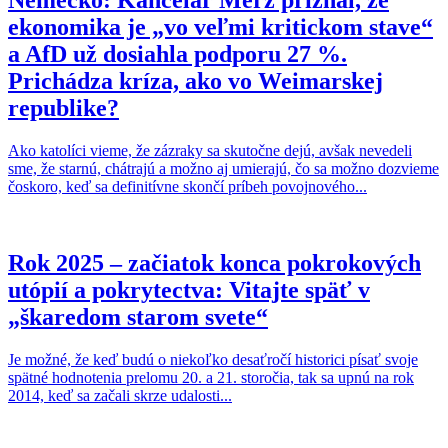
Nemecko: Kancelár Merz priznal, že
ekonomika je „vo veľmi kritickom stave“
a AfD už dosiahla podporu 27 %.
Prichádza kríza, ako vo Weimarskej
republike?
Ako katolíci vieme, že zázraky sa skutočne dejú, avšak nevedeli
sme, že starnú, chátrajú a možno aj umierajú, čo sa možno dozvieme
čoskoro, keď sa definitívne skončí príbeh povojnového...
Rok 2025 – začiatok konca pokrokových
utópií a pokrytectva: Vitajte späť v
„škaredom starom svete“
Je možné, že keď budú o niekoľko desaťročí historici písať svoje
spätné hodnotenia prelomu 20. a 21. storočia, tak sa upnú na rok
2014, keď sa začali skrze udalosti...