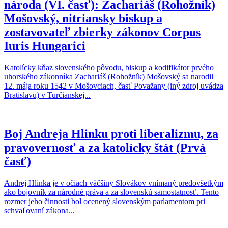
národa (VI. časť): Zachariáš (Rohožník)
Mošovský, nitriansky biskup a
zostavovateľ zbierky zákonov Corpus
Iuris Hungarici
Katolícky kňaz slovenského pôvodu, biskup a kodifikátor prvého
uhorského zákonníka Zachariáš (Rohožník) Mošovský sa narodil
12. mája roku 1542 v Mošovciach, časť Považany (iný zdroj uvádza
Bratislavu) v Turčianskej...
Boj Andreja Hlinku proti liberalizmu, za
pravovernosť a za katolícky štát (Prvá
časť)
Andrej Hlinka je v očiach väčšiny Slovákov vnímaný predovšetkým
ako bojovník za národné práva a za slovenskú samostatnosť. Tento
rozmer jeho činnosti bol ocenený slovenským parlamentom pri
schvaľovaní zákona...