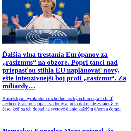
Ďalšia vlna trestania Európanov za
„rasizmus“ na obzore. Popri tanci nad
priepasťou stihla EÚ naplánovať nový,
ešte intenzívnejší boj proti „rasizmu“. Za
miliardy…
Bruselským byrokratom rozhodne nechýba humor, a to buď
nechcený, alebo naopak, vedomý a preto dokonale zvrátený. V
čase, keď sa ich dopad na svetové dianie každým dňom a čoraz...