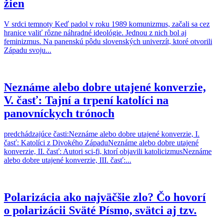
žien
V srdci temnoty Keď padol v roku 1989 komunizmus, začali sa cez
hranice valiť rôzne náhradné ideológie. Jednou z nich bol aj
feminizmus. Na panenskú pôdu slovenských univerzít, ktoré otvorili
Západu svoju...
Neznáme alebo dobre utajené konverzie,
V. časť: Tajní a trpení katolíci na
panovníckych trónoch
predchádzajúce časti:Neznáme alebo dobre utajené konverzie, I.
časť: Katolíci z Divokého ZápaduNeznáme alebo dobre utajené
konverzie, II. časť: Autori sci-fi, ktorí objavili katolicizmusNeznáme
alebo dobre utajené konverzie, III. časť:...
Polarizácia ako najväčšie zlo? Čo hovorí
o polarizácii Sväté Písmo, svätci aj tzv.