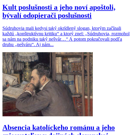
Kult poslušnosti a jeho noví apoštoli,
bývalí odopierači poslušnosti
Súdruhovia mali kedysi taký okrídlený slogan, ktorým začínali
každú „konštruktívnu kritiku“ a ktorý znel: „Súdruhovia, rozmohol
sa nám na podniku taký nešvár…“ A potom pokračovali podľa
druhu „nešváru“. Aj nám...
Absencia katolíckeho románu a jeho