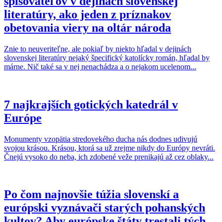
spisovateľov v dejinách slovenskej
literatúry, ako jeden z príznakov
obetovania viery na oltár národa
Znie to neuveriteľne, ale pokiaľ by niekto hľadal v dejinách
slovenskej literatúry nejaký špecifický katolícky román, hľadal by
márne. Nič také sa v nej nenachádza a o nejakom ucelenom...
7 najkrajších gotických katedrál v
Európe
Monumenty vzopätia stredovekého ducha nás dodnes udivujú
svojou krásou. Krásou, ktorá sa už zrejme nikdy do Európy nevráti.
Čnejú vysoko do neba, ich zdobené veže prenikajú až cez oblaky...
Po čom najnovšie túžia slovenskí a
európski vyznávači starých pohanských
kultov? Aby európske štáty trestali tých,