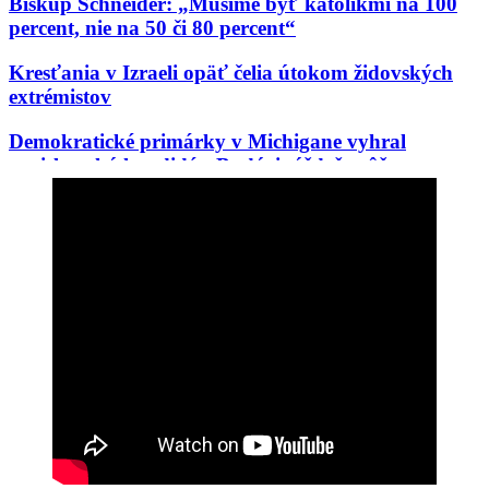
Biskup Schneider: „Musíme byť katolíkmi na 100
percent, nie na 50 či 80 percent“
Kresťania v Izraeli opäť čelia útokom židovských
extrémistov
Demokratické primárky v Michigane vyhral
proislamský kandidát. Budúci týždeň môže vo
Wisconsine vyhrať Aziatka, ktorú odpudzujú belosi
V Čile si pripomínajú 100. výročie korunovácie
Panny Márie Karmelskej, Kráľovnej a Matky
Latinskej Ameriky
Ďalší debakel progresívnej mašinérie: Černošský
akademik z Cambridge, woke celebrita prvej
kategórie, sa ukázal byť podvodníkom
Rod Dreher opäť raz tne do živého: „Moderné
pravoslávne i katolícke kresťanstvo sú de facto
protestantizmom“