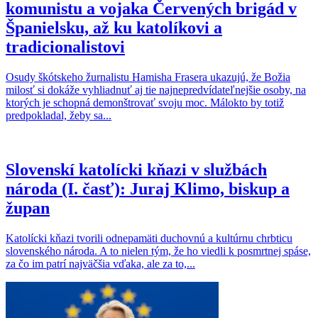
komunistu a vojaka Červených brigád v
Španielsku, až ku katolíkovi a
tradicionalistovi
Osudy škótskeho žurnalistu Hamisha Frasera ukazujú, že Božia
milosť si dokáže vyhliadnuť aj tie najnepredvídateľnejšie osoby, na
ktorých je schopná demonštrovať svoju moc. Málokto by totiž
predpokladal, žeby sa...
Slovenskí katolícki kňazi v službách
národa (I. časť): Juraj Klimo, biskup a
župan
Katolícki kňazi tvorili odnepamäti duchovnú a kultúrnu chrbticu
slovenského národa. A to nielen tým, že ho viedli k posmrtnej spáse,
za čo im patrí najväčšia vďaka, ale za to,...