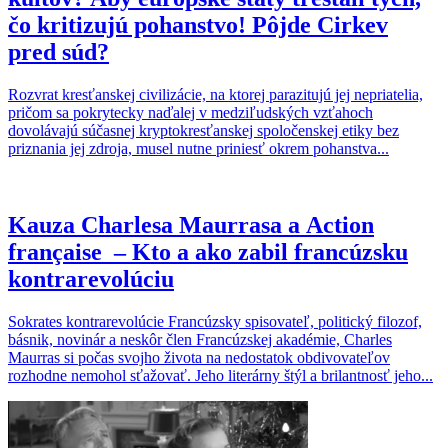
čo kritizujú pohanstvo! Pôjde Cirkev
pred súd?
Rozvrat kresťanskej civilizácie, na ktorej parazitujú jej nepriatelia,
pričom sa pokrytecky naďalej v medziľudských vzťahoch
dovolávajú súčasnej kryptokresťanskej spoločenskej etiky bez
priznania jej zdroja, musel nutne priniesť okrem pohanstva...
Kauza Charlesa Maurrasa a Action
française – Kto a ako zabil francúzsku
kontrarevolúciu
Sokrates kontrarevolúcie Francúzsky spisovateľ, politický filozof,
básnik, novinár a neskôr člen Francúzskej akadémie, Charles
Maurras si počas svojho života na nedostatok obdivovateľov
rozhodne nemohol sťažovať. Jeho literárny štýl a brilantnosť jeho...