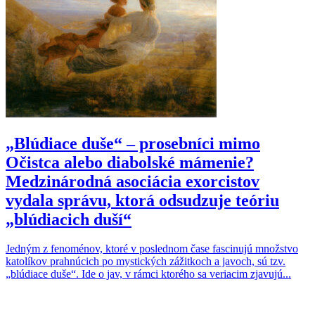
„Blúdiace duše“ – prosebníci mimo
Očistca alebo diabolské mámenie?
Medzinárodná asociácia exorcistov
vydala správu, ktorá odsudzuje teóriu
„blúdiacich duší“
Jedným z fenoménov, ktoré v poslednom čase fascinujú množstvo
katolíkov prahnúcich po mystických zážitkoch a javoch, sú tzv.
„blúdiace duše“. Ide o jav, v rámci ktorého sa veriacim zjavujú...