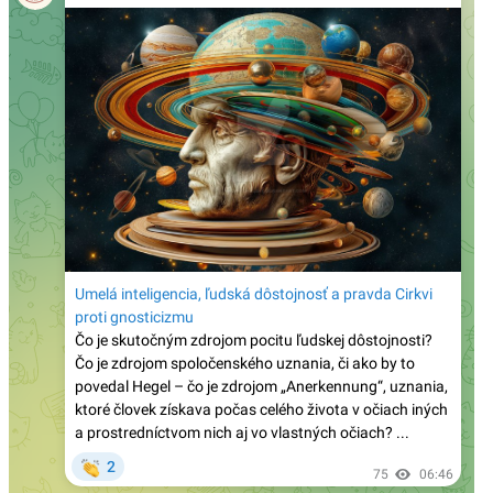
dnes dožíva 75 rokov a zostáva verný Tradícii: „Od
mladosti som bol pripravený bojovať prehraný boj“
Bývalý mafiánsky boss o filme Citizen Vigilante:
„Každý z nás môže byť bdelým občanom – tým, že
pôjde voliť a odmietne woke ideológiu“
Poľský Ústavný súd zrušil normu, ktorá
umožňovala zapisovať zväzky osôb rovnakého
pohlavia uzavreté v iných krajinách EÚ
Rod Dreher o covidovom cárovi Faucim: „Jeho
denníky odhaľujú, že je to vedecký podvodník
pohltený márnivosťou“
Kardinál Roche: „Pápež Lev nezmení Traditiones
custodes a nevráti sa k Summorum pontificum“
Vatikán usporadúva prvé oficiálne kolokvium o
dialógu s konfucianizmom. Ako o ňom súdili pápeži
v minulosti?