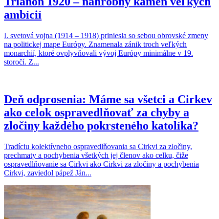
Trianon 1920 – náhrobný kameň veľkých
ambícií
I. svetová vojna (1914 – 1918) priniesla so sebou obrovské zmeny
na politickej mape Európy. Znamenala zánik troch veľkých
monarchií, ktoré ovplyvňovali vývoj Európy minimálne v 19.
storočí. Z...
Deň odprosenia: Máme sa všetci a Cirkev
ako celok ospravedlňovať za chyby a
zločiny každého pokrsteného katolíka?
Tradíciu kolektívneho ospravedlňovania sa Cirkvi za zločiny,
prechmaty a pochybenia všetkých jej členov ako celku, čiže
ospravedlňovanie sa Cirkvi ako Cirkvi za zločiny a pochybenia
Cirkvi, zaviedol pápež Ján...