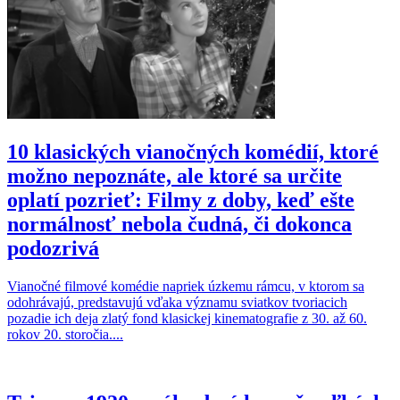
10 klasických vianočných komédií, ktoré
možno nepoznáte, ale ktoré sa určite
oplatí pozrieť: Filmy z doby, keď ešte
normálnosť nebola čudná, či dokonca
podozrivá
Vianočné filmové komédie napriek úzkemu rámcu, v ktorom sa
odohrávajú, predstavujú vďaka významu sviatkov tvoriacich
pozadie ich deja zlatý fond klasickej kinematografie z 30. až 60.
rokov 20. storočia....