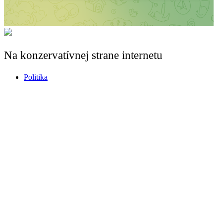
Terorista útočiaci v Berlíne bol v Libanone zatknutý
za vstup do ISIS – v Nemecku ho pustili na slobodu
Na konzervatívnej strane internetu
Politika
Cirkev
Spoločnosť
História
Kultúra
Pokladnica viery
Video
Redakcia
Klub Priateľov
Podpor
Redakcia
info@christianitas.sk
Zásady ochrany osobných údajov
Súhlas so spracovaním osobných
údajov