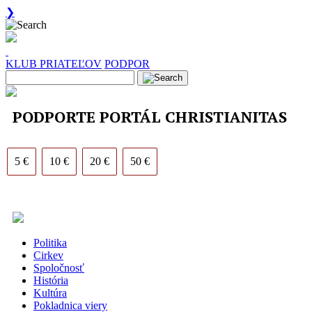
❯
KLUB PRIATEĽOV
PODPOR
PODPORTE PORTÁL CHRISTIANITAS
5 €
10 €
20 €
50 €
Politika
Cirkev
Spoločnosť
História
Kultúra
Pokladnica viery