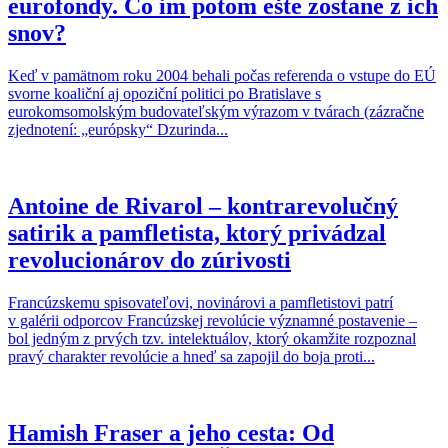
eurofondy. Čo im potom ešte zostane z ich
snov?
Keď v pamätnom roku 2004 behali počas referenda o vstupe do EÚ
svorne koaliční aj opoziční politici po Bratislave s
eurokomsomolským budovateľským výrazom v tvárach (zázračne
zjednotení: „európsky“ Dzurinda...
Antoine de Rivarol – kontrarevolučný
satirik a pamfletista, ktorý privádzal
revolucionárov do zúrivosti
Francúzskemu spisovateľovi, novinárovi a pamfletistovi patrí
v galérii odporcov Francúzskej revolúcie významné postavenie –
bol jedným z prvých tzv. intelektuálov, ktorý okamžite rozpoznal
pravý charakter revolúcie a hneď sa zapojil do boja proti...
Hamish Fraser a jeho cesta: Od