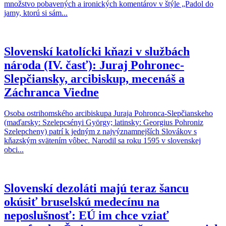
množstvo pobavených a ironických komentárov v štýle „Padol do
jamy, ktorú si sám...
Slovenskí katolícki kňazi v službách
národa (IV. časť): Juraj Pohronec-
Slepčiansky, arcibiskup, mecenáš a
Záchranca Viedne
Osoba ostrihomského arcibiskupa Juraja Pohronca-Slepčianskeho
(maďarsky: Szelepcsényi György; latinsky: Georgius Pohroniz
Szelepcheny) patrí k jedným z najvýznamnejších Slovákov s
kňazským svätením vôbec. Narodil sa roku 1595 v slovenskej
obci...
Slovenskí dezoláti majú teraz šancu
okúsiť bruselskú medecínu na
neposlušnosť: EÚ im chce vziať