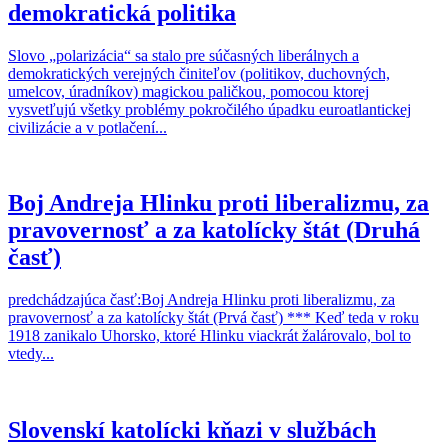
demokratická politika
Slovo „polarizácia“ sa stalo pre súčasných liberálnych a
demokratických verejných činiteľov (politikov, duchovných,
umelcov, úradníkov) magickou paličkou, pomocou ktorej
vysvetľujú všetky problémy pokročilého úpadku euroatlantickej
civilizácie a v potlačení...
Boj Andreja Hlinku proti liberalizmu, za
pravovernosť a za katolícky štát (Druhá
časť)
predchádzajúca časť:Boj Andreja Hlinku proti liberalizmu, za
pravovernosť a za katolícky štát (Prvá časť) *** Keď teda v roku
1918 zanikalo Uhorsko, ktoré Hlinku viackrát žalárovalo, bol to
vtedy...
Slovenskí katolícki kňazi v službách