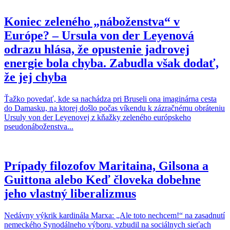
Koniec zeleného „náboženstva“ v
Európe? – Ursula von der Leyenová
odrazu hlása, že opustenie jadrovej
energie bola chyba. Zabudla však dodať,
že jej chyba
Ťažko povedať, kde sa nachádza pri Bruseli ona imaginárna cesta
do Damasku, na ktorej došlo počas víkendu k zázračnému obráteniu
Ursuly von der Leyenovej z kňažky zeleného európskeho
pseudonáboženstva...
Prípady filozofov Maritaina, Gilsona a
Guittona alebo Keď človeka dobehne
jeho vlastný liberalizmus
Nedávny výkrik kardinála Marxa: „Ale toto nechcem!“ na zasadnutí
nemeckého Synodálneho výboru, vzbudil na sociálnych sieťach