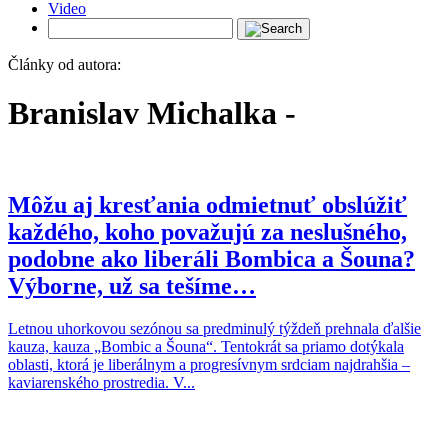
Video
Články od autora:
Branislav Michalka -
Môžu aj kresťania odmietnuť obslúžiť
každého, koho považujú za neslušného,
podobne ako liberáli Bombica a Šouna?
Výborne, už sa tešíme…
Letnou uhorkovou sezónou sa predminulý týždeň prehnala ďalšie
kauza, kauza „Bombic a Šouna“. Tentokrát sa priamo dotýkala
oblasti, ktorá je liberálnym a progresívnym srdciam najdrahšia –
kaviarenského prostredia. V...