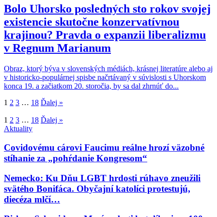
Bolo Uhorsko posledných sto rokov svojej
existencie skutočne konzervatívnou
krajinou? Pravda o expanzii liberalizmu
v Regnum Marianum
Obraz, ktorý býva v slovenských médiách, krásnej literatúre alebo aj
v historicko-populárnej spisbe načrtávaný v súvislosti s Uhorskom
konca 19. a začiatkom 20. storočia, by sa dal zhrnúť do...
1
2
3
…
18
Ďalej »
1
2
3
…
18
Ďalej »
Aktuality
Covidovému cárovi Faucimu reálne hrozí väzobné
stíhanie za „pohŕdanie Kongresom“
Nemecko: Ku Dňu LGBT hrdosti rúhavo zneužili
svätého Bonifáca. Obyčajní katolíci protestujú,
diecéza mlčí…