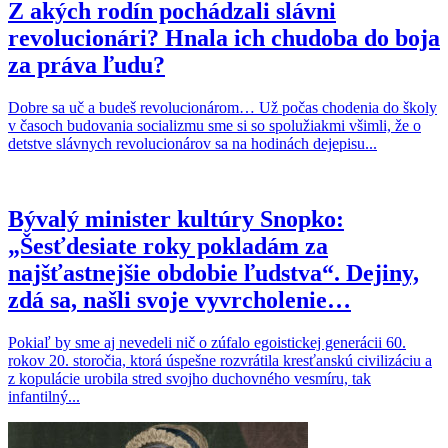
Z akých rodín pochádzali slávni
revolucionári? Hnala ich chudoba do boja
za práva ľudu?
Dobre sa uč a budeš revolucionárom… Už počas chodenia do školy
v časoch budovania socializmu sme si so spolužiakmi všimli, že o
detstve slávnych revolucionárov sa na hodinách dejepisu...
Bývalý minister kultúry Snopko:
„Šesťdesiate roky pokladám za
najšťastnejšie obdobie ľudstva“. Dejiny,
zdá sa, našli svoje vyvrcholenie…
Pokiaľ by sme aj nevedeli nič o zúfalo egoistickej generácii 60.
rokov 20. storočia, ktorá úspešne rozvrátila kresťanskú civilizáciu a
z kopulácie urobila stred svojho duchovného vesmíru, tak
infantilný...