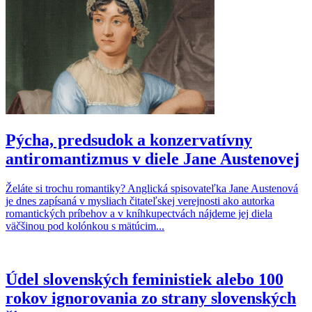
Pýcha, predsudok a konzervatívny
antiromantizmus v diele Jane Austenovej
Želáte si trochu romantiky? Anglická spisovateľka Jane Austenová
je dnes zapísaná v mysliach čitateľskej verejnosti ako autorka
romantických príbehov a v kníhkupectvách nájdeme jej diela
väčšinou pod kolónkou s mätúcim...
Údel slovenských feministiek alebo 100
rokov ignorovania zo strany slovenských