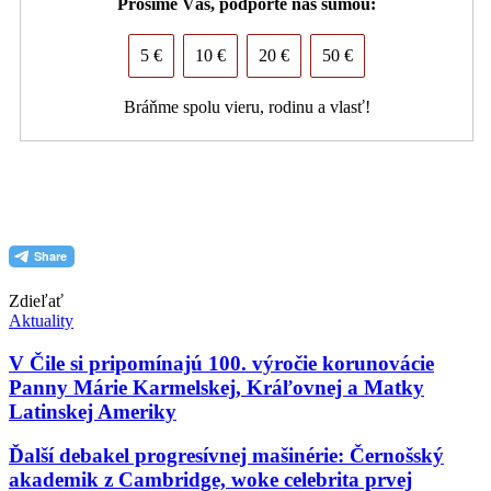
Prosíme Vás, podporte nás sumou:
5 €
10 €
20 €
50 €
Bráňme spolu vieru, rodinu a vlasť!
PDF (formát pre tlač)
Zdieľať
Aktuality
V Čile si pripomínajú 100. výročie korunovácie
Panny Márie Karmelskej, Kráľovnej a Matky
Latinskej Ameriky
Ďalší debakel progresívnej mašinérie: Černošský
akademik z Cambridge, woke celebrita prvej