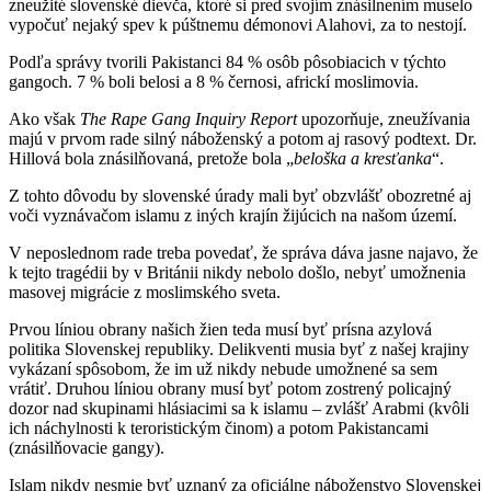
zneužité slovenské dievča, ktoré si pred svojím znásilnením muselo
vypočuť nejaký spev k púštnemu démonovi Alahovi, za to nestojí.
Podľa správy tvorili Pakistanci 84 % osôb pôsobiacich v týchto
gangoch. 7 % boli belosi a 8 % černosi, africkí moslimovia.
Ako však
The Rape Gang Inquiry Report
upozorňuje, zneužívania
majú v prvom rade silný náboženský a potom aj rasový podtext. Dr.
Hillová bola znásilňovaná, pretože bola „
beloška a kresťanka
“.
Z tohto dôvodu by slovenské úrady mali byť obzvlášť obozretné aj
voči vyznávačom islamu z iných krajín žijúcich na našom území.
V neposlednom rade treba povedať, že správa dáva jasne najavo, že
k tejto tragédii by v Británii nikdy nebolo došlo, nebyť umožnenia
masovej migrácie z moslimského sveta.
Prvou líniou obrany našich žien teda musí byť prísna azylová
politika Slovenskej republiky. Delikventi musia byť z našej krajiny
vykázaní spôsobom, že im už nikdy nebude umožnené sa sem
vrátiť. Druhou líniou obrany musí byť potom zostrený policajný
dozor nad skupinami hlásiacimi sa k islamu – zvlášť Arabmi (kvôli
ich náchylnosti k teroristickým činom) a potom Pakistancami
(znásilňovacie gangy).
Islam nikdy nesmie byť uznaný za oficiálne náboženstvo Slovenskej