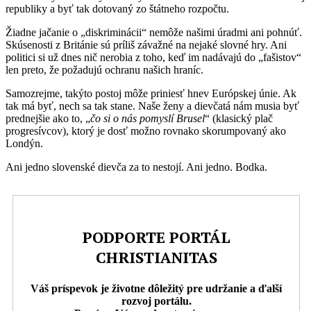
republiky a byť tak dotovaný zo štátneho rozpočtu.
Žiadne jačanie o „diskriminácii“ nemôže našimi úradmi ani pohnúť.
Skúsenosti z Británie sú príliš závažné na nejaké slovné hry. Ani
politici si už dnes nič nerobia z toho, keď im nadávajú do „fašistov“
len preto, že požadujú ochranu našich hraníc.
Samozrejme, takýto postoj môže priniesť hnev Európskej únie. Ak
tak má byť, nech sa tak stane. Naše ženy a dievčatá nám musia byť
prednejšie ako to, „
čo si o nás
po
myslí Brusel
“ (klasický plač
progresívcov), ktorý je dosť možno rovnako skorumpovaný ako
Londýn.
Ani jedno slovenské dievča za to nestojí. Ani jedno. Bodka.
PODPORTE PORTÁL
CHRISTIANITAS
Váš príspevok je životne dôležitý pre udržanie a ďalší
rozvoj portálu.