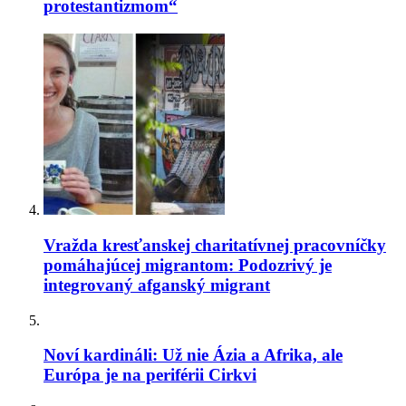
Pakistan: 13-ročná kresťanka bola unesená
protestantizmom“
moslimami, donútená k sobášu a ku konverzii na
islam. Následný súd to po predložení falošných
dôkazov odobril…
Rakúsko: Ministerstvo vnútra uviedlo, že agresivita
voči kresťanom vzrástla za rok o 29 %
Teologická fakulta v Trnave napreduje v LGBT
infiltrácii: Uviedla oslavnú reportáž o účasti na
LGBT konferencii heterodoxného hnutia Outreach.
Nechýbal ani James Martin…
Vražda kresťanskej charitatívnej pracovníčky
Daily Mail: „Sú verejne dostupné zábery, ktoré
pomáhajúcej migrantom: Podozrivý je
ukazujú, ako sa niektorí migranti na španielskej
integrovaný afganský migrant
Ceute pokúšajú vlámať do súkromných domov“
Prieskum biskupskej konferencie medzi mladými
brazílskymi katolíkmi: Nedôstojná liturgia, príliš
Noví kardináli: Už nie Ázia a Afrika, ale
politiky a málo vierouky ich odvracia od života
Európa je na periférii Cirkvi
viery