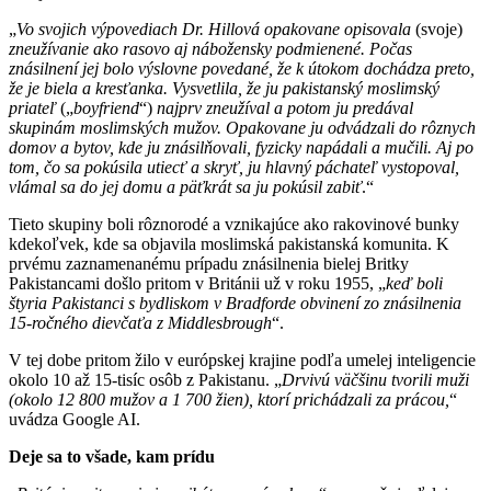
„
Vo svojich výpovediach Dr. Hillová opakovane opisovala
(svoje)
zneužívanie ako rasovo aj nábožensky podmienené. Počas
znásilnení jej bolo výslovne povedané, že k útokom dochádza preto,
že je biela a kresťanka. Vysvetlila, že ju pakistanský moslimský
priateľ
(„
boyfriend
“)
najprv zneužíval a potom ju predával
skupinám moslimských mužov. Opakovane ju odvádzali do rôznych
domov a bytov, kde ju znásilňovali, fyzicky napádali a mučili. Aj po
tom, čo sa pokúsila utiecť a skryť, ju hlavný páchateľ vystopoval,
vlámal sa do jej domu a päťkrát sa ju pokúsil zabiť
.“
Tieto skupiny boli rôznorodé a vznikajúce ako rakovinové bunky
kdekoľvek, kde sa objavila moslimská pakistanská komunita. K
prvému zaznamenanému prípadu znásilnenia bielej Britky
Pakistancami došlo pritom v Británii už v roku 1955, „
keď boli
štyria Pakistanci s bydliskom v Bradforde obvinení zo znásilnenia
15-ročného dievčaťa z Middlesbrough
“.
V tej dobe pritom žilo v európskej krajine podľa umelej inteligencie
okolo 10 až 15-tisíc osôb z Pakistanu. „
Drvivú väčšinu tvorili muži
(okolo 12 800 mužov a 1 700 žien), ktorí prichádzali za prácou,
“
uvádza Google AI.
Deje sa to všade, kam prídu