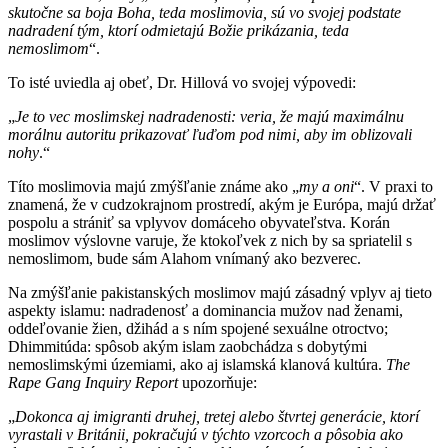
skutočne sa boja Boha, teda moslimovia, sú vo svojej podstate
nadradení tým, ktorí odmietajú Božie prikázania, teda
nemoslimom
“.
To isté uviedla aj obeť, Dr. Hillová vo svojej výpovedi:
„
Je to vec moslimskej nadradenosti: veria, že majú maximálnu
morálnu autoritu prikazovať ľuďom pod nimi, aby im o
b
lizovali
nohy
.“
Títo moslimovia majú zmýšľanie známe ako „
my a oni
“. V praxi to
znamená, že v cudzokrajnom prostredí, akým je Európa, majú držať
pospolu a strániť sa vplyvov domáceho obyvateľstva. Korán
moslimov výslovne varuje, že ktokoľvek z nich by sa spriatelil s
nemoslimom, bude sám Alahom vnímaný ako bezverec.
Na zmýšľanie pakistanských moslimov majú zásadný vplyv aj tieto
aspekty islamu: nadradenosť a dominancia mužov nad ženami,
oddeľovanie žien, džihád a s ním spojené sexuálne otroctvo;
Dhimmitúda: spôsob akým islam zaobchádza s dobytými
nemoslimskými územiami, ako aj islamská klanová kultúra.
The
Rape Gang Inquiry Report
upozorňuje:
„
Dokonca aj imigranti druhej, tretej alebo štvrtej generácie, ktorí
vyrastali v Británii, pokračujú v týchto vzorcoch a pôsobia ako