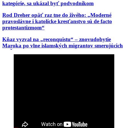
kategórie, sa ukázal byť podvodníkom
Rod Dreher opäť raz tne do živého: „Moderné
pravoslávne i katolícke kresťanstvo sú de facto
protestantizmom“
Kňaz vyzval na „reconquistu“ – znovudobytie
Maroka po vlne islamských migrantov smerujúcich
do Španielska
Návrhár oblečenia troch pápežov (Benedikta XVI.,
Františka a Leva XIV.) je aktívny homosexuál žijúci
s „manželom“: „Cirkev má víta…“
Vražda kresťanskej charitatívnej pracovníčky
pomáhajúcej migrantom: Podozrivý je integrovaný
afganský migrant
Biskup Schneider: „Pre náboženstvo nie je nič
nebezpečnejšie, ako zasahovanie do liturgie“