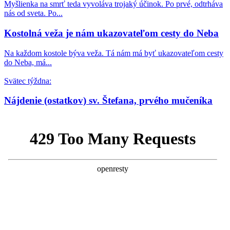
Myšlienka na smrť teda vyvoláva trojaký účinok. Po prvé, odtrháva
nás od sveta. Po...
Kostolná veža je nám ukazovateľom cesty do Neba
Na každom kostole býva veža. Tá nám má byť ukazovateľom cesty
do Neba, má...
Svätec týždna:
Nájdenie (ostatkov) sv. Štefana, prvého mučeníka