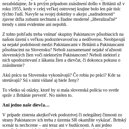
nezabúdajme, že k prvým prípadom znásilnení došlo v Británii už v
roku 1955, kedy v celej veľkej ostrovnej krajine bolo len pár tisíc
týchto ľudí. Navyše sa svojej doktríny o akejsi „nadradenosti“
zjavne držia zubami nechtami a žiadne moderné „liberalizačné“
trendy s nimi evidentne ani nepohli.
Z tohto pohľadu treba vnímať skupiny Pakistancov pôsobiacich na
našom území s veľkou podozrievavosťou a nedôverou. Neobjavujú
sa nejaké podobnosti medzi Pakistancami v Británii a Pakistancami
pôsobiacimi na Slovensku? Neboli zaznamenané nejaké sťažnosti
slovenských žien voči niektorým Pakistancom? Neboli niektorí z
nich upodozrievaní z lákania žien a dievčat, či dokonca pokusu o
znásilnenie?
Akú prácu na Slovensku vykonávajú? Čo robia po práci? Kde sa
stretávajú? Sú s nimi vídané aj biele ženy?
To všetko sú otázky, ktoré by si mala slovenská polícia vo svetle
správ z Británie preveriť. No nielen to.
Ani jedno naše dievča…
V prípade zistenia akejkoľvek podozrivej či nelegálnej činnosti zo
strany Pakistancov ich treba z územia SR okamžite vykázať. Britský
scenár tu nechceme – ani teraz ani v budúcnosti. A ani jedno