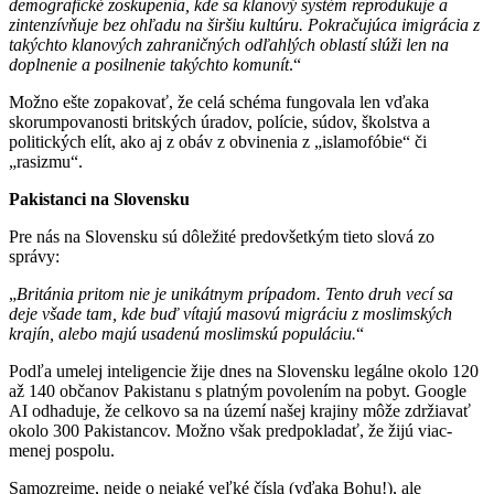
demografické zoskupenia, kde sa klanový systém reprodukuje a
zintenzívňuje bez ohľadu na širšiu kultúru. Pokračujúca imigrácia z
takýchto klanových zahraničných odľahlých oblastí slúži len na
doplnenie a posilnenie takýchto komunít
.“
Možno ešte zopakovať, že celá schéma fungovala len vďaka
skorumpovanosti britských úradov, polície, súdov, školstva a
politických elít, ako aj z obáv z obvinenia z „islamofóbie“ či
„rasizmu“.
Pakistanci na Slovensku
Pre nás na Slovensku sú dôležité predovšetkým tieto slová zo
správy:
„
Británia pritom nie je unikátnym prípadom. Tento druh vecí sa
deje všade tam, kde buď vítajú masovú migráciu z moslimských
krajín, alebo majú usadenú moslimskú populáciu.
“
Podľa umelej inteligencie žije dnes na Slovensku legálne okolo 120
až 140 občanov Pakistanu s platným povolením na pobyt. Google
AI odhaduje, že celkovo sa na území našej krajiny môže zdržiavať
okolo 300 Pakistancov. Možno však predpokladať, že žijú viac-
menej pospolu.
Samozrejme, nejde o nejaké veľké čísla (vďaka Bohu!), ale