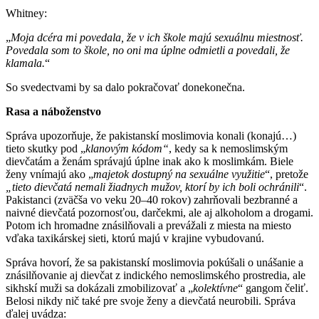
Whitney:
„
Moja dcéra mi povedala, že v ich škole majú sexuálnu miestnosť.
Povedala som to škole, no oni ma úplne odmietli a povedali, že
klamala.
“
So svedectvami by sa dalo pokračovať donekonečna.
Rasa a náboženstvo
Správa upozorňuje, že pakistanskí moslimovia konali (konajú…)
tieto skutky pod „
klanovým kódom“
, kedy sa k nemoslimským
dievčatám a ženám správajú úplne inak ako k moslimkám. Biele
ženy vnímajú ako „
majetok dostupný na sexuálne využitie
“, pretože
„tieto dievčatá nemali žiadnych mužov, ktorí by ich boli ochránili
“.
Pakistanci (zväčša vo veku 20–40 rokov) zahrňovali bezbranné a
naivné dievčatá pozornosťou, darčekmi, ale aj alkoholom a drogami.
Potom ich hromadne znásilňovali a prevážali z miesta na miesto
vďaka taxikárskej sieti, ktorú majú v krajine vybudovanú.
Správa hovorí, že sa pakistanskí moslimovia pokúšali o unášanie a
znásilňovanie aj dievčat z indického nemoslimského prostredia, ale
sikhskí muži sa dokázali zmobilizovať a „
kolektívne
“ gangom čeliť.
Belosi nikdy nič také pre svoje ženy a dievčatá neurobili. Správa
ďalej uvádza: