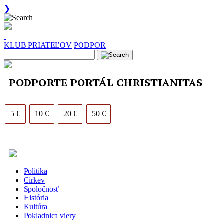
❯
KLUB PRIATEĽOV
PODPOR
PODPORTE PORTÁL CHRISTIANITAS
5 €
10 €
20 €
50 €
Politika
Cirkev
Spoločnosť
História
Kultúra
Pokladnica viery