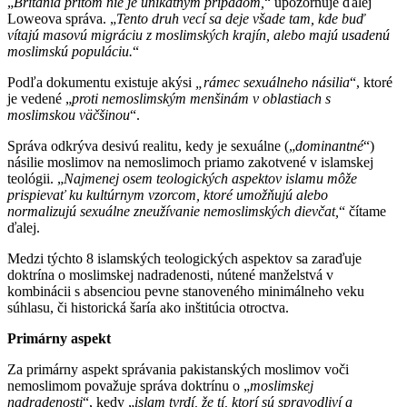
„
Británia pritom nie je unikátnym prípadom,
“ upozorňuje ďalej
Loweova správa. „
Tento druh vecí sa deje všade tam, kde buď
vítajú masovú migráciu z moslimských krajín, alebo majú usadenú
moslimskú populáciu.
“
Podľa dokumentu existuje akýsi
„rámec sexuálneho násilia
“, ktoré
je vedené „
proti nemoslimským menšinám v oblastiach s
moslimskou väčšinou
“.
Správa odkrýva desivú realitu, kedy je sexuálne („
dominantné
“)
násilie moslimov na nemoslimoch priamo zakotvené v islamskej
teológii. „
Najmenej osem teologických aspektov islamu môže
prispievať ku kultúrnym vzorcom, ktoré umožňujú alebo
normalizujú sexuálne zneužívanie nemoslimských dievčat,
“ čítame
ďalej.
Medzi týchto 8 islamských teologických aspektov sa zaraďuje
doktrína o moslimskej nadradenosti, nútené manželstvá v
kombinácii s absenciou pevne stanoveného minimálneho veku
súhlasu, či historická šaría ako inštitúcia otroctva.
Primárny aspekt
Za primárny aspekt správania pakistanských moslimov voči
nemoslimom považuje správa doktrínu o „
moslimskej
nadradenosti
“, kedy „
i
slam tvrdí, že tí, ktorí sú spravodliví a