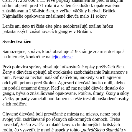
čísla: 71, 250 000 a 11. Prvé prípady znásilnení sa pred britskými
súdmi objavili pred 71 rokmi a za ten čas došlo k opakovanému
znásilňovaniu 250-tisíc žien, z veľkej väčšiny bielych Britiek.
Najmladšie opakovane znásilnené dievča malo 11 rokov.
Lenže ani tieto tri čísla ešte plne nedokresľujú totálnu hrôzu
pakistanských znásilňovacích gangov v Británii.
Svedectvá žien
Samozrejme, správa, ktorá obsahuje 219 strán je zdarma dostupná
na internete, konkrétne na
tejto adrese
.
Prvá polovica správy obsahuje hrôzostrašné opisy preživších žien.
Ženy a dievčatá opisujú až otrokárske zaobchádzanie Pakistancov s
nimi. Neraz sa nechali nalákať darčekmi, inokedy si ich agresori
odchytili priamo pred školou. Agresori dievčatá buďto opili, alebo
im podali omamné drogy. Keď sa už raz nejaké dievča dostalo do
gangu, bývalo znásilňované opakovane. Polícia, úrady, školy a súdy
všetky prípady zametali pod koberec a ešte trestali poškodené osoby
a ich rodičov.
Chytené dievčatá boli prevážané z miesta na miesto, neraz proti
svojej vôli zadržiavané po rôznych súkromných domoch. Treba
povedať, že šlo zväčša o mladé ženy z chudobnejších britských
rodín, čo vysvetľuje mnohé aspekty tohto „
najväčšieho škandálu v