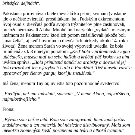
britských dejinách
“.
Pakistanci prirovnávali biele dievčatá ku psom, sviniam (v islame
ide o nečisté zvieratá), prostitútkam, ba i ľudským exkrementom.
Svoj osud si dievčatá podľa svojich trýzniteľov plne zasluhovali,
pretože neuznávali Alaha. Mnohé boli narýchlo „vydaté“ miestnym
imámom za Pakistancov, ktorí ich potom znásilňovali (akože boli
„manželia“, aj keď hovoríme o dievčatách niekedy okolo 14. roku
života). Žena menom Sarah vo svojej výpovedi uviedla, že bola
prinútená až k 8 umelým potratom. „
Keď bola v prítomnosti svojho
utláčateľa, musela mať na sebe hi
dž
áb a kráčať päť krokov za ním
,“
uvádza správa. „
Bola prinútená naučiť sa arabsky a dovolené jej
bolo rozprávať len v jazykoch Urdu a P
a
n
džá
bi.
Tiež
musela variť a
upratovať pre členov gangu, ktorí ju zneužívali.
“
Iná žena, menom Taylor, uviedla toto pozoruhodné svedectvo:
„
Predtým, než ma znásilnili, spievali: „V mene Alaha, najväčšieho,
najmilostivejšieho.
“
Fiona:
„
Bývala som bežne bitá. Bola som zdrogovaná, filmovaná počas
znásilňovania a ten materiál bol následne distribuovaný. Mala som
niekoľko zlomených kostí, poranenia na tvári a hlbokú traumu
.“