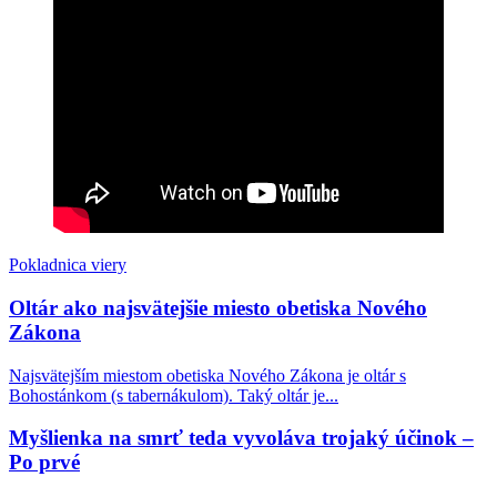
zvolaným Levom XIV., príklon k alternatívnym
„rodinám“
Ako progresivizmus „podporuje“ vedu: Woke
Británia zastavuje financovanie ikonického
rádioteleskopu, ktorému preto hrozí zatvorenie
Pokladnica viery
Oltár ako najsvätejšie miesto obetiska Nového
Zákona
Najsvätejším miestom obetiska Nového Zákona je oltár s
Bohostánkom (s tabernákulom). Taký oltár je...
Myšlienka na smrť teda vyvoláva trojaký účinok –
Po prvé