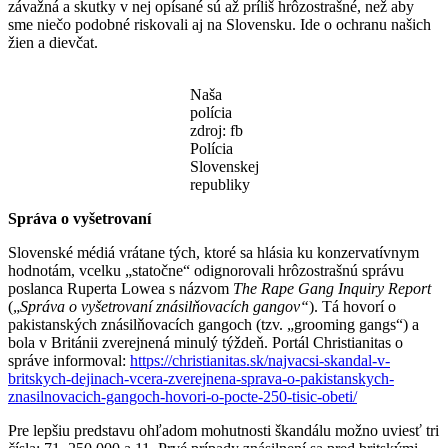
závažná a skutky v nej opísané sú až príliš hrôzostrašné, než aby
sme niečo podobné riskovali aj na Slovensku. Ide o ochranu našich
žien a dievčat.
Naša
polícia
zdroj: fb
Polícia
Slovenskej
republiky
Správa o vyšetrovaní
Slovenské médiá vrátane tých, ktoré sa hlásia ku konzervatívnym
hodnotám, vcelku „statočne“ odignorovali hrôzostrašnú správu
poslanca Ruperta Lowea s názvom
The Rape Gang Inquiry Report
(„
Správa o vyšetrovaní znásilňovacích gangov“
). Tá hovorí o
pakistanských znásilňovacích gangoch (tzv. „grooming gangs“) a
bola v Británii zverejnená minulý týždeň. Portál Christianitas o
správe informoval:
https://christianitas.sk/najvacsi-skandal-v-
britskych-dejinach-vcera-zverejnena-sprava-o-pakistanskych-
znasilnovacich-gangoch-hovori-o-pocte-250-tisic-obeti/
Pre lepšiu predstavu ohľadom mohutnosti škandálu možno uviesť tri