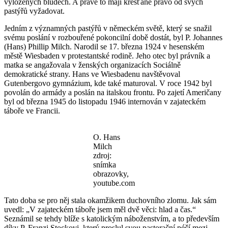
vyložených bludech. A právě to mají křesťané právo od svých
pastýřů vyžadovat.
Jedním z významných pastýřů v německém světě, který se snažil
svému poslání v rozbouřené pokoncilní době dostát, byl P. Johannes
(Hans) Phillip Milch. Narodil se 17. března 1924 v hesenském
městě Wiesbaden v protestantské rodině. Jeho otec byl právník a
matka se angažovala v ženských organizacích Sociálně
demokratické strany. Hans ve Wiesbadenu navštěvoval
Gutenbergovo gymnázium, kde také maturoval. V roce 1942 byl
povolán do armády a poslán na italskou frontu. Po zajetí Američany
byl od března 1945 do listopadu 1946 internován v zajateckém
táboře ve Francii.
O. Hans
Milch
zdroj:
snímka
obrazovky,
youtube.com
Tato doba se pro něj stala okamžikem duchovního zlomu. Jak sám
uvedl: „V zajateckém táboře jsem měl dvě věci: hlad a čas.“
Seznámil se tehdy blíže s katolickým náboženstvím, a to především
díky P. Franzi Stockovi, který proslul svou pastorační péčí mezi