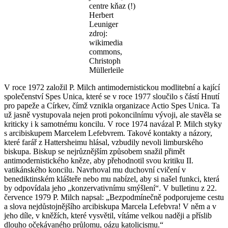
centre kňaz (!)
Herbert
Leuniger
zdroj:
wikimedia
commons,
Christoph
Müllerleile
V roce 1972 založil P. Milch antimodernistickou modlitební a kající
společenství Spes Unica, které se v roce 1977 sloučilo s částí Hnutí
pro papeže a Církev, čímž vznikla organizace Actio Spes Unica. Ta
už jasně vystupovala nejen proti pokoncilnímu vývoji, ale stavěla se
kriticky i k samotnému koncilu. V roce 1974 navázal P. Milch styky
s arcibiskupem Marcelem Lefebvrem. Takové kontakty a názory,
které farář z Hattersheimu hlásal, vzbudily nevoli limburského
biskupa. Biskup se nejrůznějším způsobem snažil přimět
antimodernistického kněze, aby přehodnotil svou kritiku II.
vatikánského koncilu. Navrhoval mu duchovní cvičení v
benediktinském klášteře nebo mu nabízel, aby si našel funkci, která
by odpovídala jeho „konzervativnímu smýšlení“. V bulletinu z 22.
července 1979 P. Milch napsal: „Bezpodmínečně podporujeme cestu
a slova nejdůstojnějšího arcibiskupa Marcela Lefebvra! V něm a v
jeho díle, v kněžích, které vysvětil, vítáme velkou naději a příslib
dlouho očekávaného průlomu, oázu katolicismu.“