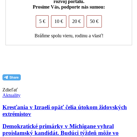
rozvoj portálu.
Prosíme Vás, podporte nás sumou:
5 €
10 €
20 €
50 €
Bráňme spolu vieru, rodinu a vlasť!
PDF (formát pre tlač)
Zdieľať
Aktuality
Kresťania v Izraeli opäť čelia útokom židovských
extrémistov
Demokratické primárky v Michigane vyhral
proislamský kandidát. Budúci týždeň môže vo