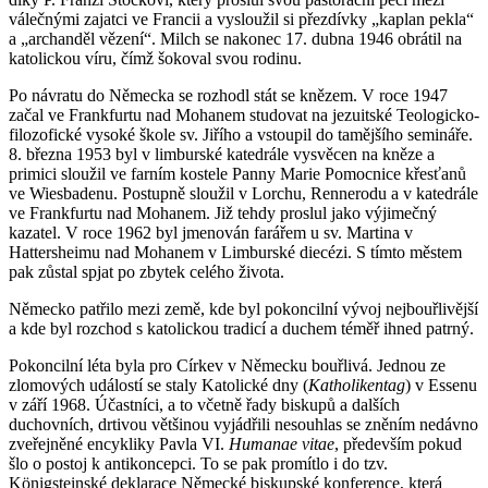
válečnými zajatci ve Francii a vysloužil si přezdívky „kaplan pekla“
a „archanděl vězení“. Milch se nakonec 17. dubna 1946 obrátil na
katolickou víru, čímž šokoval svou rodinu.
Po návratu do Německa se rozhodl stát se knězem. V roce 1947
začal ve Frankfurtu nad Mohanem studovat na jezuitské Teologicko-
filozofické vysoké škole sv. Jiřího a vstoupil do tamějšího semináře.
8. března 1953 byl v limburské katedrále vysvěcen na kněze a
primici sloužil ve farním kostele Panny Marie Pomocnice křesťanů
ve Wiesbadenu. Postupně sloužil v Lorchu, Rennerodu a v katedrále
ve Frankfurtu nad Mohanem. Již tehdy proslul jako výjimečný
kazatel. V roce 1962 byl jmenován farářem u sv. Martina v
Hattersheimu nad Mohanem v Limburské diecézi. S tímto městem
pak zůstal spjat po zbytek celého života.
Německo patřilo mezi země, kde byl pokoncilní vývoj nejbouřlivější
a kde byl rozchod s katolickou tradicí a duchem téměř ihned patrný.
Pokoncilní léta byla pro Církev v Německu bouřlivá. Jednou ze
zlomových událostí se staly Katolické dny (
Katholikentag
) v Essenu
v září 1968. Účastníci, a to včetně řady biskupů a dalších
duchovních, drtivou většinou vyjádřili nesouhlas se zněním nedávno
zveřejněné encykliky Pavla VI.
Humanae vitae
, především pokud
šlo o postoj k antikoncepci. To se pak promítlo i do tzv.
Königsteinské deklarace Německé biskupské konference, která