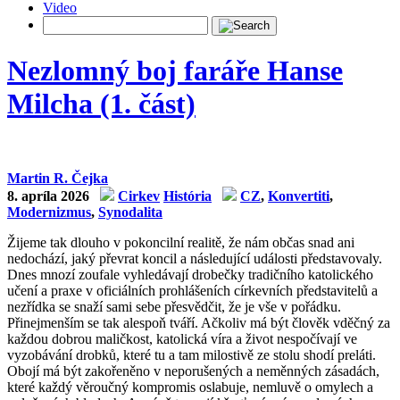
Video
Nezlomný boj faráře Hanse
Milcha (1. část)
Martin R. Čejka
8. apríla 2026
Cirkev
História
CZ
,
Konvertiti
,
Modernizmus
,
Synodalita
Žijeme tak dlouho v pokoncilní realitě, že nám občas snad ani
nedochází, jaký převrat koncil a následující události představovaly.
Dnes mnozí zoufale vyhledávají drobečky tradičního katolického
učení a praxe v oficiálních prohlášeních církevních představitelů a
nezřídka se snaží sami sebe přesvědčit, že je vše v pořádku.
Přinejmenším se tak alespoň tváří. Ačkoliv má být člověk vděčný za
každou dobrou maličkost, katolická víra a život nespočívají ve
vyzobávání drobků, které tu a tam milostivě ze stolu shodí preláti.
Obojí má být zakořeněno v neporušených a neměnných zásadách,
které každý věroučný kompromis oslabuje, nemluvě o omylech a