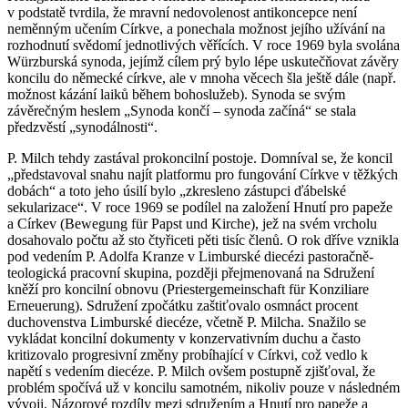
v podstatě tvrdila, že mravní nedovolenost antikoncepce není
neměnným učením Církve, a ponechala možnost jejího užívání na
rozhodnutí svědomí jednotlivých věřících. V roce 1969 byla svolána
Würzburská synoda, jejímž cílem prý bylo lépe uskutečňovat závěry
koncilu do německé církve, ale v mnoha věcech šla ještě dále (např.
možnost kázání laiků během bohoslužeb). Synoda se svým
závěrečným heslem „Synoda končí ‒ synoda začíná“ se stala
předzvěstí „synodálnosti“.
P. Milch tehdy zastával prokoncilní postoje. Domníval se, že koncil
„představoval snahu najít platformu pro fungování Církve v těžkých
dobách“ a toto jeho úsilí bylo „zkresleno zástupci ďábelské
sekularizace“. V roce 1969 se podílel na založení Hnutí pro papeže
a Církev (Bewegung für Papst und Kirche), jež na svém vrcholu
dosahovalo počtu až sto čtyřiceti pěti tisíc členů. O rok dříve vznikla
pod vedením P. Adolfa Kranze v Limburské diecézi pastoračně-
teologická pracovní skupina, později přejmenovaná na Sdružení
kněží pro koncilní obnovu (Priestergemeinschaft für Konziliare
Erneuerung). Sdružení zpočátku zaštiťovalo osmnáct procent
duchovenstva Limburské diecéze, včetně P. Milcha. Snažilo se
vykládat koncilní dokumenty v konzervativním duchu a často
kritizovalo progresivní změny probíhající v Církvi, což vedlo k
napětí s vedením diecéze. P. Milch ovšem postupně zjišťoval, že
problém spočívá už v koncilu samotném, nikoliv pouze v následném
vývoji. Názorové rozdíly mezi sdružením a Hnutí pro papeže a