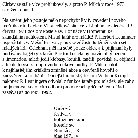
Církev se stále více prohlubovaly, a proto P. Milch v roce 1973
sdružení opustil.
Na změnu jeho postoje mělo nepochybně vliv zavedení nového
mešního ritu Pavlem VI. a celková situace v Limburské diecézi. 13.
června 1971 došlo v kostele sv. Bonifáce v Hofheimu ke
skandálním událostem. Místní farář pro mládež P. Herbert Leuninger
uspořádal tzv. Mešní festival, jehož se zúčastnilo téměř sedm set
mladých lidí. Celebrant měl na sobě pouze oblek a k přijímání byly
podávány bagetky z košů. Prostor kostela byl navíc plný beden
s limonádou, mladí jedli klobásy, kouřili, tančili, povídali si, objímali
a líbali, to vše za doprovodu rockové hudby. P. Milch patřil
k nejhlasitějším kritikům zmíněné akce a otevřeně hovořil o
znesvěcení a rouhání. Tehdejší limburský biskup Wilhem Kempf
nakonec P. Leuningera odvolal z funkce faráře pro mládež, ale záhy
ho jmenoval vedoucím odboru pro migraci, přičemž tento úřad
zastával až do roku 1992.
Omšový
festival v
hofheimerskom
kostole sv.
Bonifáca, 13.
júna 1971; v