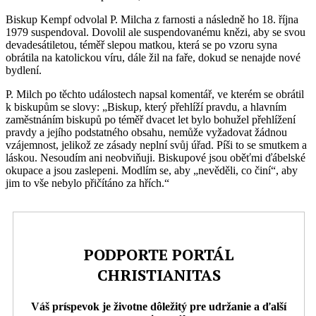
Biskup Kempf odvolal P. Milcha z farnosti a následně ho 18. října
1979 suspendoval. Dovolil ale suspendovanému knězi, aby se svou
devadesátiletou, téměř slepou matkou, která se po vzoru syna
obrátila na katolickou víru, dále žil na faře, dokud se nenajde nové
bydlení.
P. Milch po těchto událostech napsal komentář, ve kterém se obrátil
k biskupům se slovy: „Biskup, který přehlíží pravdu, a hlavním
zaměstnáním biskupů po téměř dvacet let bylo bohužel přehlížení
pravdy a jejího podstatného obsahu, nemůže vyžadovat žádnou
vzájemnost, jelikož ze zásady neplní svůj úřad. Píši to se smutkem a
láskou. Nesoudím ani neobviňuji. Biskupové jsou oběťmi ďábelské
okupace a jsou zaslepeni. Modlím se, aby „nevěděli, co činí“, aby
jim to vše nebylo přičítáno za hřích.“
PODPORTE PORTÁL
CHRISTIANITAS
Váš príspevok je životne dôležitý pre udržanie a ďalší