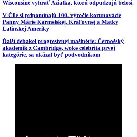
Wisconsine vyhrať Aziatka, ktorú odpudzujú belosi
V Čile si pripomínajú 100. výročie korunovácie
Panny Márie Karmelskej, Kráľovnej a Matky
Latinskej Ameriky
Ďalší debakel progresívnej mašinérie: Černošský
akademik z Cambridge, woke celebrita prvej
kategórie, sa ukázal byť podvodníkom
Rod Dreher opäť raz tne do živého: „Moderné
pravoslávne i katolícke kresťanstvo sú de facto
protestantizmom“
Kňaz vyzval na „reconquistu“ – znovudobytie
Maroka po vlne islamských migrantov smerujúcich
do Španielska
Návrhár oblečenia troch pápežov (Benedikta XVI.,
Františka a Leva XIV.) je aktívny homosexuál žijúci
s „manželom“: „Cirkev má víta…“