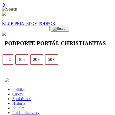
❯
KLUB PRIATEĽOV
PODPOR
PODPORTE PORTÁL CHRISTIANITAS
5 €
10 €
20 €
50 €
Politika
Cirkev
Spoločnosť
História
Kultúra
Pokladnica viery