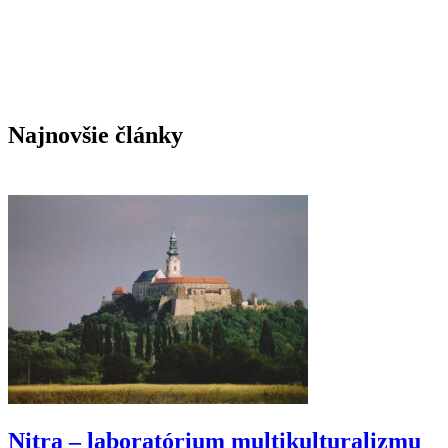
Cordileoneho do Apoštolskej signatúry, najvyššieho
súdu katolíckej Cirkvi
Kardinál Zen o LGBT a súčasnom svete:
„Milosrdný Boh zoslal oheň aj na zničenie Sodomy“
Najnovšie články
Nitra – laboratórium multikulturalizmu