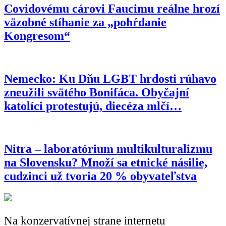
Covidovému cárovi Faucimu reálne hrozí
za vstup do ISIS – v Nemecku ho pustili na slobodu
väzobné stíhanie za „pohŕdanie
Kongresom“
Nemecko: Ku Dňu LGBT hrdosti rúhavo
zneužili svätého Bonifáca. Obyčajní
katolíci protestujú, diecéza mlčí…
Nitra – laboratórium multikulturalizmu
na Slovensku? Množí sa etnické násilie,
cudzinci už tvoria 20 % obyvateľstva
Na konzervatívnej strane internetu