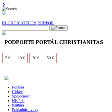
❯
KLUB PRIATEĽOV
PODPOR
PODPORTE PORTÁL CHRISTIANITAS
5 €
10 €
20 €
50 €
Politika
Cirkev
Spoločnosť
História
Kultúra
Pokladnica viery