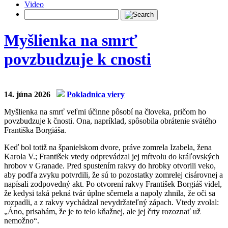
Video
Myšlienka na smrť
povzbudzuje k cnosti
14. júna 2026
Pokladnica viery
Myšlienka na smrť veľmi účinne pôsobí na človeka, pričom ho
povzbudzuje k čnosti. Ona, napríklad, spôsobila obrátenie svätého
Františka Borgiáša.
Keď bol totiž na španielskom dvore, práve zomrela Izabela, žena
Karola V.; František vtedy odprevádzal jej mŕtvolu do kráľovských
hrobov v Granade. Pred spustením rakvy do hrobky otvorili veko,
aby podľa zvyku potvrdili, že sú to pozostatky zomrelej cisárovnej a
napísali zodpovedný akt. Po otvorení rakvy František Borgiáš videl,
že kedysi taká pekná tvár úplne sčernela a napoly zhnila, že oči sa
rozpadli, a z rakvy vychádzal nevydržateľný zápach. Vtedy zvolal:
„Áno, prisahám, že je to telo kňažnej, ale jej črty rozoznať už
nemožno“.