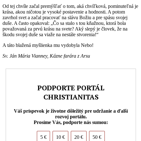
Od tej chvíle začal premýšľať o tom, aká chvíľková, pominuteľná je
krása, akou ničotou je vysoké postavenie a hodnosti. A potom
zavrhol svet a začal pracovať na slávu Božiu a pre spásu svojej
duše. A často opakoval: „Čo sa stalo s tou kňažnou, ktorá bola
považovaná za prvú krásu na svete? Aký slepý je človek, že na
škodu svojej duše sa viaže na nestále stvorenia!“
A táto blažená myšlienka mu vydobyla Nebo!
Sv. Ján Mária Vianney, Kázne farára z Arsu
PODPORTE PORTÁL
CHRISTIANITAS
Váš príspevok je životne dôležitý pre udržanie a ďalší
rozvoj portálu.
Prosíme Vás, podporte nás sumou:
5 €
10 €
20 €
50 €