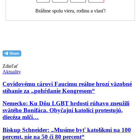
Bráňme spolu vieru, rodinu a vlasť!
PDF (formát pre tlač)
Zdieľať
Aktuality
Covidovému cárovi Faucimu reálne hrozí väzobné
stíhanie za „pohŕdanie Kongresom“
Nemecko: Ku Dňu LGBT hrdosti rúhavo zneužili
svätého Bonifáca. Obyčajní katolíci protestujú,
diecéza mlčí…
Biskup Schneider: „Musíme byť katolíkmi na 100
percent, nie na 50 či 80 percent“