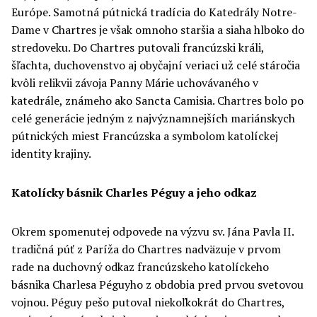
Európe. Samotná pútnická tradícia do Katedrály Notre-
Dame v Chartres je však omnoho staršia a siaha hlboko do
stredoveku. Do Chartres putovali francúzski králi,
šľachta, duchovenstvo aj obyčajní veriaci už celé stáročia
kvôli relikvii závoja Panny Márie uchovávaného v
katedrále, známeho ako Sancta Camisia. Chartres bolo po
celé generácie jedným z najvýznamnejších mariánskych
pútnických miest Francúzska a symbolom katolíckej
identity krajiny.
Katolícky básnik Charles Péguy a jeho odkaz
Okrem spomenutej odpovede na výzvu sv. Jána Pavla II.
tradičná púť z Paríža do Chartres nadväzuje v prvom
rade na duchovný odkaz francúzskeho katolíckeho
básnika Charlesa Péguyho z obdobia pred prvou svetovou
vojnou. Péguy pešo putoval niekoľkokrát do Chartres,