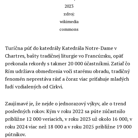
2023
zdroj:
wikimedia
commons
Turíčna púť do katedrály Katedrála Notre-Dame v
Chartres, bašty tradičnej liturgie vo Francúzsku, opäť
prekonala rekordy s takmer 20 000 účastníkmi. Zatiaľ čo
Rím udržiava obmedzenia voči starému obradu, tradičný
fenomén neprestáva rásť a čoraz viac priťahuje mladých
ľudí vzdialených od Cirkvi.
Zaujímavé je, že nejde o jednorazový výkyv, ale o trend
posledných rokov. Kým v roku 2022 sa púte zúčastnilo
približne 12 000 veriacich, v roku 2023 už okolo 16 000, v
roku 2024 viac než 18 000 a v roku 2025 približne 19 000
pútnikov.