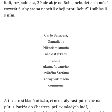
ľudí, rozpadne sa, 39 ale ak je od Boha, nebudete ich môcť
rozvrátiť. Aby ste sa neocitli v boji proti Bohu!“ I súhlasili
s ním.
Carlo Saraceni,
Gamaliel a
Nikodém smútia
nad ostatkami
židmi
ukameňovaného
svätého Štefana
zdroj: wikimedia
commons
A takisto si kladú otázku, či neustály rast pútnikov na
púti z Paríža do Chartres, prílev mladých ľudí,