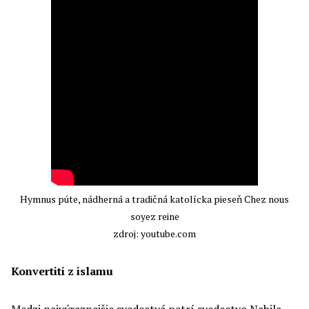
Hymnus púte, nádherná a tradičná katolícka pieseň Chez nous
soyez reine
zdroj: youtube.com
Konvertiti z islamu
Medzi najvýraznejšie svedectvá patrí svedectvo Nabila,