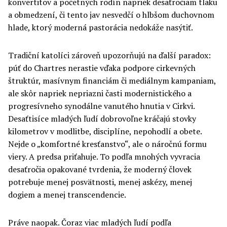
konvertitov a početných rodín napriek desaťročiam tlaku
a obmedzení, či tento jav nesvedčí o hlbšom duchovnom
hlade, ktorý moderná pastorácia nedokáže nasýtiť.
Tradiční katolíci zároveň upozorňujú na ďalší paradox:
púť do Chartres nerastie vďaka podpore cirkevných
štruktúr, masívnym financiám či mediálnym kampaniam,
ale skôr napriek nepriazni časti modernistického a
progresívneho synodálne vanutého hnutia v Cirkvi.
Desaťtisíce mladých ľudí dobrovoľne kráčajú stovky
kilometrov v modlitbe, disciplíne, nepohodlí a obete.
Nejde o „komfortné kresťanstvo“, ale o náročnú formu
viery. A predsa priťahuje. To podľa mnohých vyvracia
desaťročia opakované tvrdenia, že moderný človek
potrebuje menej posvätnosti, menej askézy, menej
dogiem a menej transcendencie.
Práve naopak. Čoraz viac mladých ľudí podľa