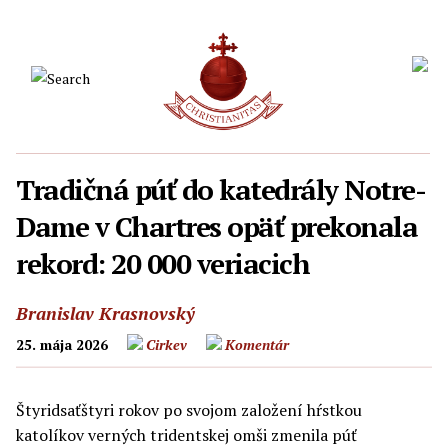
Tradičná púť do katedrály Notre-
Dame v Chartres opäť prekonala
rekord: 20 000 veriacich
Branislav Krasnovský
25. mája 2026
Cirkev
Komentár
Štyridsaťštyri rokov po svojom založení hŕstkou
katolíkov verných tridentskej omši zmenila púť