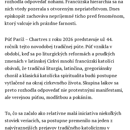
rozhodla odpovedať nohami. Francúzska hierarchia sa na
nich vtedy pozerala s otvoreným nepriateľstvom. Dnes
episkopát zachováva nepríjemné ticho pred fenoménom,
ktorý valcuje ich prázdne farnosti.
Púť Paríž – Chartres z roku 2026 predstavuje už 44.
ročník tejto novodobej tradičnej púte. Púť vznikla v
období, keď sa po liturgických reformách a prudkých
zmenách v latinskej Cirkvi mnohí francúzski katolíci
obávali, že tradičná liturgia, latinčina, gregoriánsky
chorál a klasická katolícka spiritualita budú postupne
vytlačené na okraj cirkevného života. Skupina laikov sa
preto rozhodla odpovedať nie protestnými manifestami,
ale verejnou púťou, modlitbou a pokáním.
To, čo sa začalo ako relatívne malá iniciatíva niekoľkých
stoviek veriacich, sa postupne premenilo na jeden z
najvýraznejších prejavov tradičného katolicizmu v