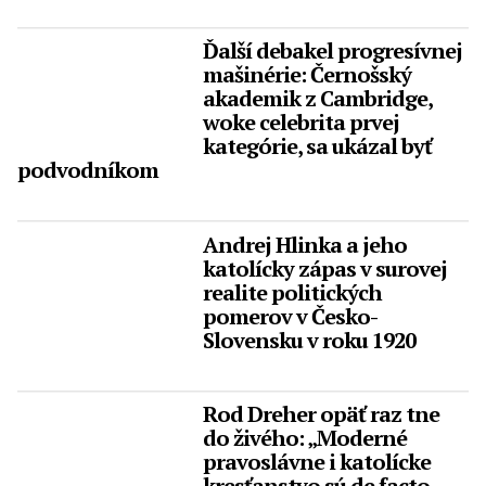
Ďalší debakel progresívnej
mašinérie: Černošský
akademik z Cambridge,
woke celebrita prvej
kategórie, sa ukázal byť
podvodníkom
Andrej Hlinka a jeho
katolícky zápas v surovej
realite politických
pomerov v Česko-
Slovensku v roku 1920
Rod Dreher opäť raz tne
do živého: „Moderné
pravoslávne i katolícke
kresťanstvo sú de facto