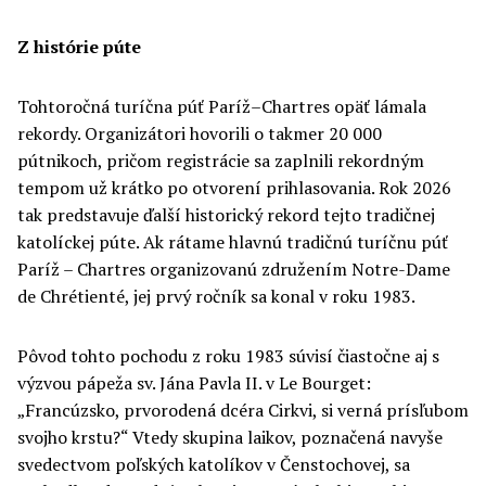
Z histórie púte
Tohtoročná turíčna púť Paríž–Chartres opäť lámala
rekordy. Organizátori hovorili o takmer 20 000
pútnikoch, pričom registrácie sa zaplnili rekordným
tempom už krátko po otvorení prihlasovania. Rok 2026
tak predstavuje ďalší historický rekord tejto tradičnej
katolíckej púte. Ak rátame hlavnú tradičnú turíčnu púť
Paríž – Chartres organizovanú združením Notre-Dame
de Chrétienté, jej prvý ročník sa konal v roku 1983.
Pôvod tohto pochodu z roku 1983 súvisí čiastočne aj s
výzvou pápeža sv. Jána Pavla II. v Le Bourget:
„Francúzsko, prvorodená dcéra Cirkvi, si verná prísľubom
svojho krstu?“ Vtedy skupina laikov, poznačená navyše
svedectvom poľských katolíkov v Čenstochovej, sa