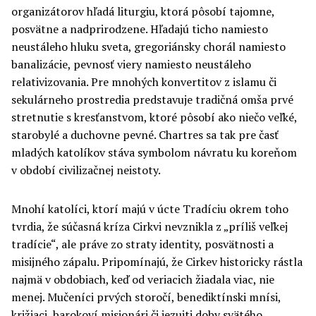
organizátorov hľadá liturgiu, ktorá pôsobí tajomne,
posvätne a nadprirodzene. Hľadajú ticho namiesto
neustáleho hluku sveta, gregoriánsky chorál namiesto
banalizácie, pevnosť viery namiesto neustáleho
relativizovania. Pre mnohých konvertitov z islamu či
sekulárneho prostredia predstavuje tradičná omša prvé
stretnutie s kresťanstvom, ktoré pôsobí ako niečo veľké,
starobylé a duchovne pevné. Chartres sa tak pre časť
mladých katolíkov stáva symbolom návratu ku koreňom
v období civilizačnej neistoty.
Mnohí katolíci, ktorí majú v úcte Tradíciu okrem toho
tvrdia, že súčasná kríza Cirkvi nevznikla z „príliš veľkej
tradície“, ale práve zo straty identity, posvätnosti a
misijného zápalu. Pripomínajú, že Cirkev historicky rástla
najmä v obdobiach, keď od veriacich žiadala viac, nie
menej. Mučeníci prvých storočí, benediktínski mnísi,
križiaci, barokoví misionári či jezuiti doby svätého