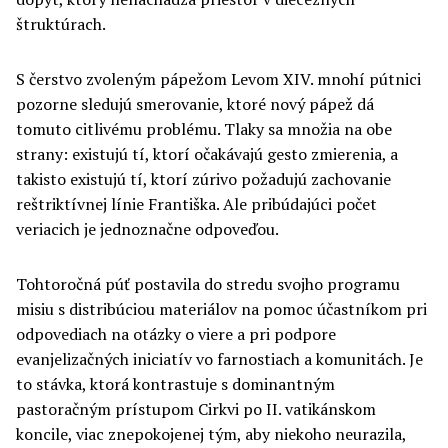
štruktúrach.
S čerstvo zvoleným pápežom Levom XIV. mnohí pútnici
pozorne sledujú smerovanie, ktoré nový pápež dá
tomuto citlivému problému. Tlaky sa množia na obe
strany: existujú tí, ktorí očakávajú gesto zmierenia, a
takisto existujú tí, ktorí zúrivo požadujú zachovanie
reštriktívnej línie Františka. Ale pribúdajúci počet
veriacich je jednoznačne odpoveďou.
Tohtoročná púť postavila do stredu svojho programu
misiu s distribúciou materiálov na pomoc účastníkom pri
odpovediach na otázky o viere a pri podpore
evanjelizačných iniciatív vo farnostiach a komunitách. Je
to stávka, ktorá kontrastuje s dominantným
pastoračným prístupom Cirkvi po II. vatikánskom
koncile, viac znepokojenej tým, aby niekoho neurazila,