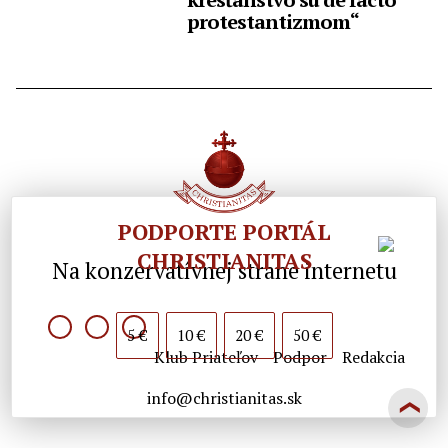
protestantizmom“
PODPORTE PORTÁL
CHRISTIANITAS
Na konzervatívnej strane internetu
5 €
10 €
20 €
50 €
Klub Priateľov
Podpor
Redakcia
info@christianitas.sk
❯