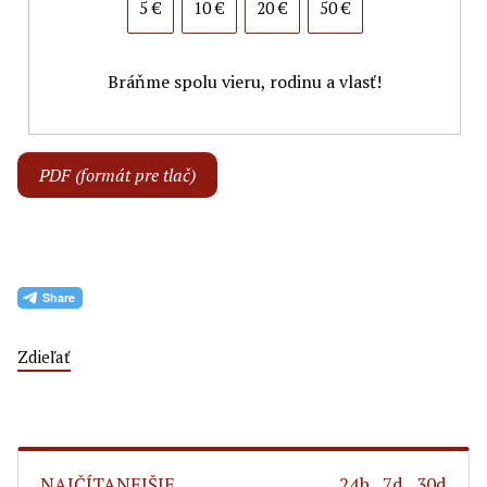
5 €
10 €
20 €
50 €
Bráňme spolu vieru, rodinu a vlasť!
PDF (formát pre tlač)
Zdieľať
NAJČÍTANEJŠIE
24h
7d
30d