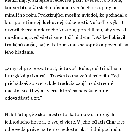
konvertitu alžírskeho pôvodu a vedúceho skupiny od
minulého roku. Praktizujúci moslim uviedol, že požiadal o
krst po intímnej duchovnej skúsenosti. No keď prvýkrát
otvoril dvere moderného kostola, poradili mu, aby zostal
moslimom, „veď všetci sme Božími deťmi“. Až keď objavil
tradičnú omšu, našiel katolicizmus schopný odpovedať na
jeho hľadanie.
„Zmysel pre posvätnosť, úcta voči Bohu, doktrinálna a
liturgická prísnosť… To všetko ma veľmi oslovilo. Keď
prichádzaš zo sveta, kde tradícia zaujíma ústredné
miesto, si citlivý na vieru, ktorá sa odvažuje plne
odovzdávať a žiť.“
Nabil ľutuje, že skôr nestretol katolíkov schopných
jednoducho hovoriť o svojej viere. V jeho očiach Chartres
odpovedá práve na tento nedostatok: tri dni pochodu,