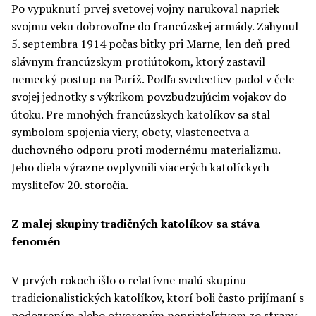
Po vypuknutí prvej svetovej vojny narukoval napriek
svojmu veku dobrovoľne do francúzskej armády. Zahynul
5. septembra 1914 počas bitky pri Marne, len deň pred
slávnym francúzskym protiútokom, ktorý zastavil
nemecký postup na Paríž. Podľa svedectiev padol v čele
svojej jednotky s výkrikom povzbudzujúcim vojakov do
útoku. Pre mnohých francúzskych katolíkov sa stal
symbolom spojenia viery, obety, vlastenectva a
duchovného odporu proti modernému materializmu.
Jeho diela výrazne ovplyvnili viacerých katolíckych
mysliteľov 20. storočia.
Z malej skupiny tradičných katolíkov sa stáva
fenomén
V prvých rokoch išlo o relatívne malú skupinu
tradicionalistických katolíkov, ktorí boli často prijímaní s
podozrením alebo otvoreným nepriateľstvom zo strany