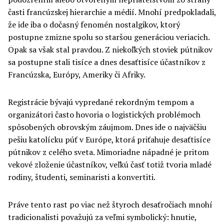
časti francúzskej hierarchie a médií. Mnohí predpokladali,
že ide iba o dočasný fenomén nostalgikov, ktorý
postupne zmizne spolu so staršou generáciou veriacich.
Opak sa však stal pravdou. Z niekoľkých stoviek pútnikov
sa postupne stali tisíce a dnes desaťtisíce účastníkov z
Francúzska, Európy, Ameriky či Afriky.
Registrácie bývajú vypredané rekordným tempom a
organizátori často hovoria o logistických problémoch
spôsobených obrovským záujmom. Dnes ide o najväčšiu
pešiu katolícku púť v Európe, ktorá priťahuje desaťtisíce
pútnikov z celého sveta. Mimoriadne nápadné je pritom
vekové zloženie účastníkov, veľkú časť totiž tvoria mladé
rodiny, študenti, seminaristi a konvertiti.
Práve tento rast po viac než štyroch desaťročiach mnohí
tradicionalisti považujú za veľmi symbolický: hnutie,