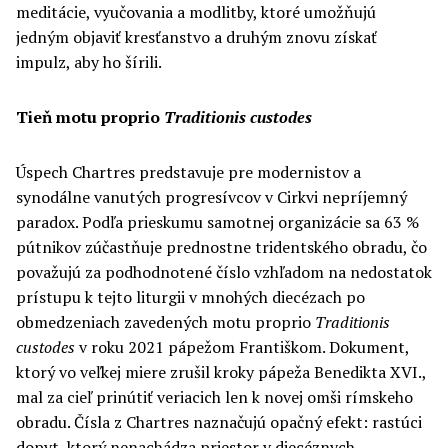
meditácie, vyučovania a modlitby, ktoré umožňujú
jedným objaviť kresťanstvo a druhým znovu získať
impulz, aby ho šírili.
Tieň motu proprio
Traditionis custodes
Úspech Chartres predstavuje pre modernistov a
synodálne vanutých progresívcov v Cirkvi nepríjemný
paradox. Podľa prieskumu samotnej organizácie sa 63 %
pútnikov zúčastňuje prednostne tridentského obradu, čo
považujú za podhodnotené číslo vzhľadom na nedostatok
prístupu k tejto liturgii v mnohých diecézach po
obmedzeniach zavedených motu proprio
Traditionis
c
ustodes
v roku 2021 pápežom Františkom. Dokument,
ktorý vo veľkej miere zrušil kroky pápeža Benedikta XVI.,
mal za cieľ prinútiť veriacich len k novej omši rímskeho
obradu. Čísla z Chartres naznačujú opačný efekt: rastúci
dopyt, ktorý nenachádza priestor v diecéznych