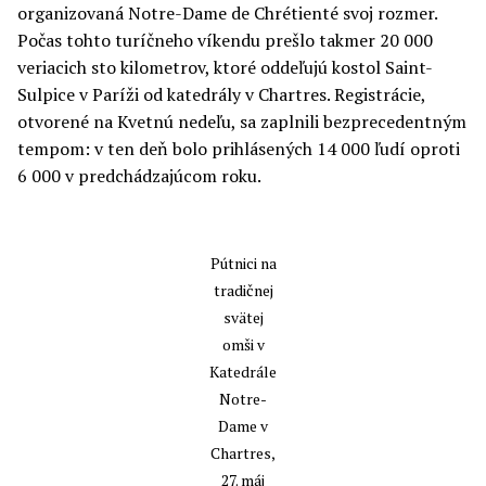
organizovaná Notre-Dame de Chrétienté svoj rozmer.
Počas tohto turíčneho víkendu prešlo takmer 20 000
veriacich sto kilometrov, ktoré oddeľujú kostol Saint-
Sulpice v Paríži od katedrály v Chartres. Registrácie,
otvorené na Kvetnú nedeľu, sa zaplnili bezprecedentným
tempom: v ten deň bolo prihlásených 14 000 ľudí oproti
6 000 v predchádzajúcom roku.
Pútnici na
tradičnej
svätej
omši v
Katedrále
Notre-
Dame v
Chartres,
27. máj