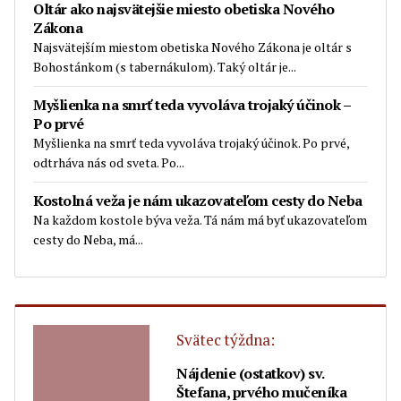
Oltár ako najsvätejšie miesto obetiska Nového
Zákona
Najsvätejším miestom obetiska Nového Zákona je oltár s
Bohostánkom (s tabernákulom). Taký oltár je...
Myšlienka na smrť teda vyvoláva trojaký účinok –
Po prvé
Myšlienka na smrť teda vyvoláva trojaký účinok. Po prvé,
odtrháva nás od sveta. Po...
Kostolná veža je nám ukazovateľom cesty do Neba
Na každom kostole býva veža. Tá nám má byť ukazovateľom
cesty do Neba, má...
Svätec týždna:
Nájdenie (ostatkov) sv.
Štefana, prvého mučeníka