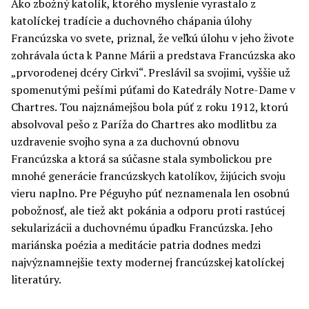
Ako zbožný katolík, ktorého myslenie vyrastalo z
katolíckej tradície a duchovného chápania úlohy
Francúzska vo svete, priznal, že veľkú úlohu v jeho živote
zohrávala úcta k Panne Márii a predstava Francúzska ako
„prvorodenej dcéry Cirkvi“. Preslávil sa svojimi, vyššie už
spomenutými pešími púťami do Katedrály Notre-Dame v
Chartres. Tou najznámejšou bola púť z roku 1912, ktorú
absolvoval pešo z Paríža do Chartres ako modlitbu za
uzdravenie svojho syna a za duchovnú obnovu
Francúzska a ktorá sa súčasne stala symbolickou pre
mnohé generácie francúzskych katolíkov, žijúcich svoju
vieru naplno. Pre Péguyho púť neznamenala len osobnú
pobožnosť, ale tiež akt pokánia a odporu proti rastúcej
sekularizácii a duchovnému úpadku Francúzska. Jeho
mariánska poézia a meditácie patria dodnes medzi
najvýznamnejšie texty modernej francúzskej katolíckej
literatúry.