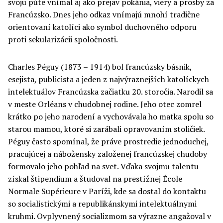
svoju púte vnímal aj ako prejav pokánia, viery a prosby za
Francúzsko. Dnes jeho odkaz vnímajú mnohí tradične
orientovaní katolíci ako symbol duchovného odporu
proti sekularizácii spoločnosti.
Charles Péguy (1873 – 1914) bol francúzsky básnik,
esejista, publicista a jeden z najvýraznejších katolíckych
intelektuálov Francúzska začiatku 20. storočia. Narodil sa
v meste Orléans v chudobnej rodine. Jeho otec zomrel
krátko po jeho narodení a vychovávala ho matka spolu so
starou mamou, ktoré si zarábali opravovaním stoličiek.
Péguy často spomínal, že práve prostredie jednoduchej,
pracujúcej a nábožensky založenej francúzskej chudoby
formovalo jeho pohľad na svet. Vďaka svojmu talentu
získal štipendium a študoval na prestížnej École
Normale Supérieure v Paríži, kde sa dostal do kontaktu
so socialistickými a republikánskymi intelektuálnymi
kruhmi. Ovplyvnený socializmom sa výrazne angažoval v