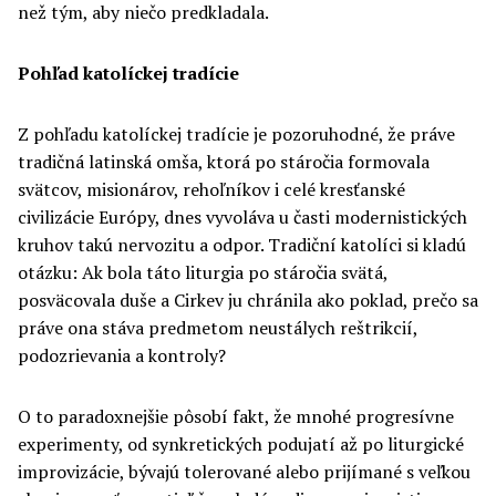
než tým, aby niečo predkladala.
Pohľad katolíckej tradície
Z pohľadu katolíckej tradície je pozoruhodné, že práve
tradičná latinská omša, ktorá po stáročia formovala
svätcov, misionárov, rehoľníkov i celé kresťanské
civilizácie Európy, dnes vyvoláva u časti modernistických
kruhov takú nervozitu a odpor. Tradiční katolíci si kladú
otázku: Ak bola táto liturgia po stáročia svätá,
posväcovala duše a Cirkev ju chránila ako poklad, prečo sa
práve ona stáva predmetom neustálych reštrikcií,
podozrievania a kontroly?
O to paradoxnejšie pôsobí fakt, že mnohé progresívne
experimenty, od synkretických podujatí až po liturgické
improvizácie, bývajú tolerované alebo prijímané s veľkou