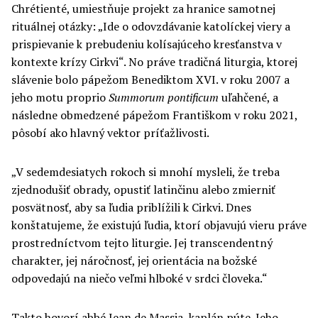
Chrétienté, umiestňuje projekt za hranice samotnej
rituálnej otázky: „Ide o odovzdávanie katolíckej viery a
prispievanie k prebudeniu kolísajúceho kresťanstva v
kontexte krízy Cirkvi“. No práve tradičná liturgia, ktorej
slávenie bolo pápežom Benediktom XVI. v roku 2007 a
jeho motu proprio
Summorum pontificum
uľahčené, a
následne obmedzené pápežom Františkom v roku 2021,
pôsobí ako hlavný vektor príťažlivosti.
„V sedemdesiatych rokoch si mnohí mysleli, že treba
zjednodušiť obrady, opustiť latinčinu alebo zmierniť
posvätnosť, aby sa ľudia priblížili k Cirkvi. Dnes
konštatujeme, že existujú ľudia, ktorí objavujú vieru práve
prostredníctvom tejto liturgie. Jej transcendentný
charakter, jej náročnosť, jej orientácia na božské
odpovedajú na niečo veľmi hlboké v srdci človeka.“
Takto hovorí abbé Jean de Massia, kaplán púte. Jeho