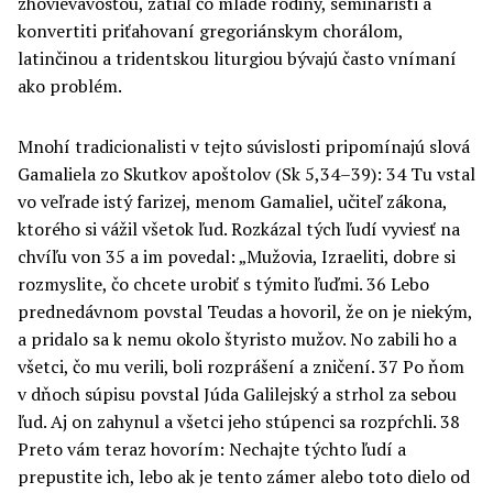
zhovievavosťou, zatiaľ čo mladé rodiny, seminaristi a
konvertiti priťahovaní gregoriánskym chorálom,
latinčinou a tridentskou liturgiou bývajú často vnímaní
ako problém.
Mnohí tradicionalisti v tejto súvislosti pripomínajú slová
Gamaliela zo Skutkov apoštolov (Sk 5,34–39): 34 Tu vstal
vo veľrade istý farizej, menom Gamaliel, učiteľ zákona,
ktorého si vážil všetok ľud. Rozkázal tých ľudí vyviesť na
chvíľu von 35 a im povedal: „Mužovia, Izraeliti, dobre si
rozmyslite, čo chcete urobiť s týmito ľuďmi. 36 Lebo
prednedávnom povstal Teudas a hovoril, že on je niekým,
a pridalo sa k nemu okolo štyristo mužov. No zabili ho a
všetci, čo mu verili, boli rozprášení a zničení. 37 Po ňom
v dňoch súpisu povstal Júda Galilejský a strhol za sebou
ľud. Aj on zahynul a všetci jeho stúpenci sa rozpŕchli. 38
Preto vám teraz hovorím: Nechajte týchto ľudí a
prepustite ich, lebo ak je tento zámer alebo toto dielo od