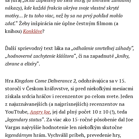
nákazy), kde každá frakcia ukrýva svoje vlastné skryté
motívy… Je tu toho viac, než by sa na prvý pohľad mohlo
zdať.
“ Žeby inšpirácia nie úplne čestným filmom (a
knihou)
Konkláve
?
Ďalší sprievodný text láka na „
odhalenie smrteľnej záhady“,
„hodnoverné zachytenie kláštora
“, či na zapadnuté „
knihy,
zbrane a elixíry
“.
Hra
Kingdom Come Deliver
a
nce 2,
odohrávajúca sa v 15.
storočí v Českom kráľovstve, si pred niekoľkými mesiacmi
získala srdcia hráčov i recenzentov po celom svete. Jeden
z najuznávanejších (a najprísnejších) recenzentov na
YouTtube,
Angry Joe
, jej dal plný počet 10 z 10 (!), teda
„
legendary status
“. Za viac ako 15-ročné pôsobenie dal Joe
Vargas najvyššie hodnotenie len niekoľkým skutočne
legendárnym
hrám. Vychválil príbeh, prevedenie hry,