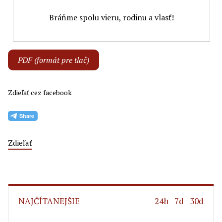
Bráňme spolu vieru, rodinu a vlasť!
PDF (formát pre tlač)
Zdieľať cez facebook
Zdieľať
NAJČÍTANEJŠIE
24h
7d
30d