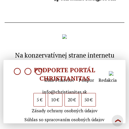
Na konzervatívnej strane internetu
PODPORTE PORTÁL
CHRISTIANITAS
Klub Priateľov
Podpor
Redakcia
info@christianitas.sk
5 €
10 €
20 €
50 €
Zásady ochrany osobných údajov
Súhlas so spracovaním osobných údajov
❯