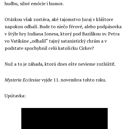
hudbu, silné emócie i humor.
Otázkou však zostáva, aké tajomstvo Juraj v kláštore
napokon odhalí. Bude to niečo férové, alebo podpásovka
v štýle hry Indiana Jonesa, ktorý pod Bazilikou sv. Petra
vo Vatikáne „odhalil“ tajný satanistický chrám a v
podstate spochybnil celú katolícku Cirkev?
Nuž a to je záhada, ktorú dnes ešte nevieme rozlúštiť.
Mysteria Ecclesiae
vyjde 11. novembra tohto roku.
Upútavka: