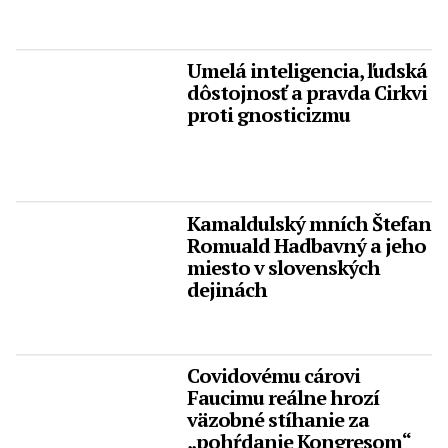
Umelá inteligencia, ľudská
dôstojnosť a pravda Cirkvi
proti gnosticizmu
Kamaldulský mních Štefan
Romuald Hadbavný a jeho
miesto v slovenských
dejinách
Covidovému cárovi
Faucimu reálne hrozí
väzobné stíhanie za
„pohŕdanie Kongresom“