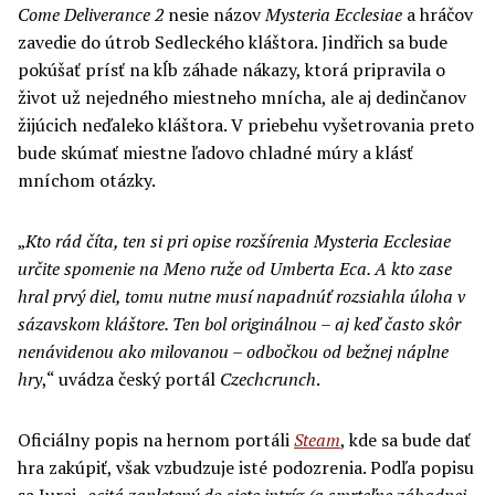
Come Deliver
a
nce 2
nesie názov
Mysteria Ecclesiae
a hráčov
zavedie do útrob Sedleckého kláštora. Jindřich sa bude
pokúšať prísť na kĺb záhade nákazy, ktorá pripravila o
život už nejedného miestneho mnícha, ale aj dedinčanov
žijúcich neďaleko kláštora. V priebehu vyšetrovania preto
bude skúmať miestne ľadovo chladné múry a klásť
mníchom otázky.
„
Kto rád číta, ten si pri opise rozšírenia Mysteria Ecclesiae
určite spomenie na Meno ruže od Umberta Eca. A kto zase
hral prvý diel, to
mu
nutne musí napadnúť rozsiahl
a
úloh
a
v
sázavskom kláštore.
Ten
bol originálnou – aj keď často skôr
nenávidenou ako milovanou – odbočkou od bežnej náplne
hry
,“ uvádza český portál
Czech
cr
unch
.
Oficiálny popis na hernom portáli
Steam
, kde sa bude dať
hra zakúpiť, však vzbudzuje isté podozrenia. Podľa popisu
sa Juraj „
ocitá zapletený do siete intríg (a smrteľne záhadnej