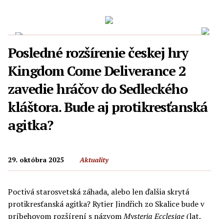
Posledné rozšírenie českej hry
Kingdom Come Deliverance 2
zavedie hráčov do Sedleckého
kláštora. Bude aj protikresťanská
agitka?
29. októbra 2025
Aktuality
Poctivá starosvetská záhada, alebo len ďalšia skrytá
protikresťanská agitka? Rytier Jindřich zo Skalice bude v
príbehovom rozšírení s názvom
Mysteria Ecclesiae
(lat.