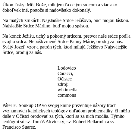
Úkon lásky: Môj Bože, milujem ťa celým srdcom a viac ako
čokoľvek iné, pretože si nadovšetko dokonalý.
Na malých zrnkách: Najsladšie Srdce Ježišovo, buď mojou láskou.
Najsladšie Srdce Máriino, buď mojou spásou.
Na konci: Ježišu, tichý a pokorný srdcom, pretvor naše srdce podľa
svojho srdca. Nepoškvrnené Srdce Panny Márie, oroduj za nás.
Svätý Jozef, vzor a patrón tých, ktorí milujú Ježišovo Najsvätejšie
Srdce, oroduj za nás.
Lodovico
Caracci,
Očistec
zdroj:
wikimedia
commons
Páter E. Soukup OP vo svojej knihe prezentuje názory troch
významných katolíckych teológov ohľadom problematiky, či môžu
duše v Očistci orodovať za tých, ktorí sa za nich modlia. Týmito
teológmi sú sv. Tomáš Akvinský, sv. Robert Bellarmín a sv.
Francisco Suarez.