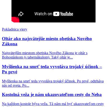
nebezpečnejšie, ako zasahovanie do liturgie“
Európa v rozklade: Starostka Reykjavíku a
luteránsky biskup sa zúčastnili pochodu hnutia Slut
Walk (Chodiť ako šľapka), ktoré bojuje proti
predsudkom
Pokladnica viery
Oltár ako najsvätejšie miesto obetiska Nového
Kardinál Schönborn víta, že zatvorené katolícke
Zákona
kostoly prevezmú schizmatickí a heretickí nekatolíci
Najsvätejším miestom obetiska Nového Zákona je oltár s
Pokrokový španielsky kňaz o nelegálnych
Bohostánkom (s tabernákulom). Taký oltár je...
migrantoch z Ceuty: „Sú svätí. Nerobia žiadne
problémy…“
Myšlienka na smrť teda vyvoláva trojaký účinok –
Po prvé
Nemecko: Kňaz odsúdil LGBT pochod v Berlíne
ako zvrátenosť a diecéza sa od neho následne
Myšlienka na smrť teda vyvoláva trojaký účinok. Po prvé, odtrháva
dištancovala! Kto nejasá nad LGBT, nie je dobrý
nás od sveta. Po...
katolík?
Kostolná veža je nám ukazovateľom cesty do Neba
Autor populárneho katolíckeho románu „Otec
Na každom kostole býva veža. Tá nám má byť ukazovateľom cesty
Eliáš: Apokalypsa“ vydáva ďalšie zaujímavé dielo s