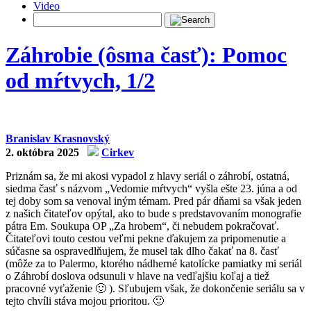
Video
Záhrobie (ôsma časť): Pomoc
od mŕtvych, 1/2
Branislav Krasnovský
2. októbra 2025
Cirkev
Priznám sa, že mi akosi vypadol z hlavy seriál o záhrobí, ostatná,
siedma časť s názvom „Vedomie mŕtvych“ vyšla ešte 23. júna a od
tej doby som sa venoval iným témam. Pred pár dňami sa však jeden
z našich čitateľov opýtal, ako to bude s predstavovaním monografie
pátra Em. Soukupa OP „Za hrobem“, či nebudem pokračovať.
Čitateľovi touto cestou veľmi pekne ďakujem za pripomenutie a
súčasne sa ospravedlňujem, že musel tak dlho čakať na 8. časť
(môže za to Palermo, ktorého nádherné katolícke pamiatky mi seriál
o Záhrobí doslova odsunuli v hlave na vedľajšiu koľaj a tiež
pracovné vyťaženie 🙂 ). Sľubujem však, že dokončenie seriálu sa v
tejto chvíli stáva mojou prioritou. 🙂