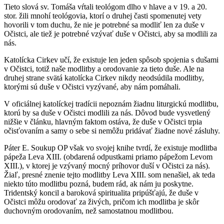
Tieto slová sv. Tomáša vŕtali teológom dlho v hlave a v 19. a 20.
stor. žili mnohí teológovia, ktorí o druhej časti spomenutej vety
hovorili v tom duchu, že nie je potrebné sa modliť len za duše v
Očistci, ale tiež je potrebné vzývať duše v Očistci, aby sa modlili za
nás.
Katolícka Cirkev učí, že existuje len jeden spôsob spojenia s dušami
v Očistci, totiž naše modlitby a orodovanie za tieto duše. Ale na
druhej strane svätá katolícka Cirkev nikdy neodsúdila modlitby,
ktorými sú duše v Očistci vyzývané, aby nám pomáhali.
V oficiálnej katolíckej tradícii nepoznám žiadnu liturgickú modlitbu,
ktorú by sa duše v Očistci modlili za nás. Dôvod bude vysvetlený
nižšie v článku, hlavným faktom ostáva, že duše v Očistci trpia
očisťovaním a samy o sebe si nemôžu pridávať žiadne nové zásluhy.
Páter E. Soukup OP však vo svojej knihe tvrdí, že existuje modlitba
pápeža Leva XIII. (obdarená odpustkami priamo pápežom Levom
XIII.), v ktorej je vzývaný mocný príhovor duší v Očistci za nás).
Žiaľ, presné znenie tejto modlitby Leva XIII. som nenašiel, ak teda
niekto túto modlitbu pozná, budem rád, ak nám ju poskytne.
Tridentský koncil a baroková spiritualita pripúšťajú, že duše v
Očistci môžu orodovať za živých, pričom ich modlitba je skôr
duchovným orodovaním, než samostatnou modlitbou.