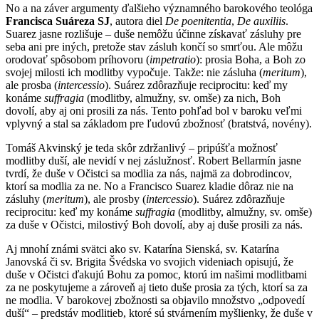
No a na záver argumenty ďalšieho významného barokového teológa
Francisca Suáreza SJ
, autora diel
De poenitentia
,
De auxiliis
.
Suarez jasne rozlišuje – duše nemôžu účinne získavať zásluhy pre
seba ani pre iných, pretože stav zásluh končí so smrťou. Ale môžu
orodovať spôsobom príhovoru (
impetratio
): prosia Boha, a Boh zo
svojej milosti ich modlitby vypočuje. Takže: nie zásluha (
meritum
),
ale prosba (
intercessio
). Suárez zdôrazňuje reciprocitu: keď my
konáme
suffragia
(modlitby, almužny, sv. omše) za nich, Boh
dovolí, aby aj oni prosili za nás. Tento pohľad bol v baroku veľmi
vplyvný a stal sa základom pre ľudovú zbožnosť (bratstvá, novény).
Tomáš Akvinský je teda skôr zdržanlivý – pripúšťa možnosť
modlitby duší, ale nevidí v nej záslužnosť. Robert Bellarmín jasne
tvrdí, že duše v Očistci sa modlia za nás, najmä za dobrodincov,
ktorí sa modlia za ne. No a Francisco Suarez kladie dôraz nie na
zásluhy (
meritum
), ale prosby (
intercessio
). Suárez zdôrazňuje
reciprocitu: keď my konáme
suffragia
(modlitby, almužny, sv. omše)
za duše v Očistci, milostivý Boh dovolí, aby aj duše prosili za nás.
Aj mnohí známi svätci ako sv. Katarína Sienská, sv. Katarína
Janovská či sv. Brigita Švédska vo svojich videniach opisujú, že
duše v Očistci ďakujú Bohu za pomoc, ktorú im našimi modlitbami
za ne poskytujeme a zároveň aj tieto duše prosia za tých, ktorí sa za
ne modlia. V barokovej zbožnosti sa objavilo množstvo „odpovedí
duší“ – predstáv modlitieb, ktoré sú stvárnením myšlienky, že duše v