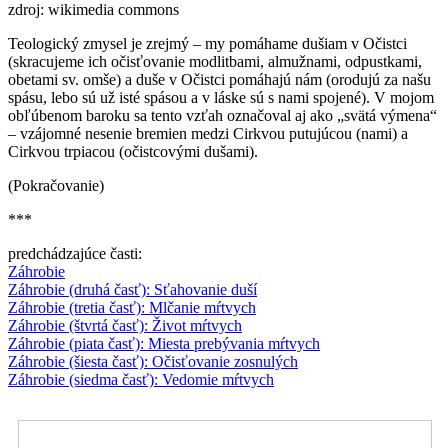
zdroj: wikimedia commons
Teologický zmysel je zrejmý – my pomáhame dušiam v Očistci
(skracujeme ich očisťovanie modlitbami, almužnami, odpustkami,
obetami sv. omše) a duše v Očistci pomáhajú nám (orodujú za našu
spásu, lebo sú už isté spásou a v láske sú s nami spojené). V mojom
obľúbenom baroku sa tento vzťah označoval aj ako „svätá výmena“
– vzájomné nesenie bremien medzi Cirkvou putujúcou (nami) a
Cirkvou trpiacou (očistcovými dušami).
(Pokračovanie)
***
predchádzajúce časti:
Záhrobie
Záhrobie (druhá časť): Sťahovanie duší
Záhrobie (tretia časť): Mlčanie mŕtvych
Záhrobie (štvrtá časť): Život mŕtvych
Záhrobie (piata časť): Miesta prebývania mŕtvych
Záhrobie (šiesta časť): Očisťovanie zosnulých
Záhrobie (siedma časť): Vedomie mŕtvych