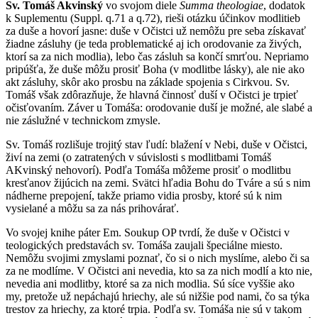
Sv. Tomáš Akvinský
vo svojom diele
Summa theologiae
, dodatok
k Suplementu (Suppl. q.71 a q.72), rieši otázku účinkov modlitieb
za duše a hovorí jasne: duše v Očistci už nemôžu pre seba získavať
žiadne zásluhy (je teda problematické aj ich orodovanie za živých,
ktorí sa za nich modlia), lebo čas zásluh sa končí smrťou. Nepriamo
pripúšťa, že duše môžu prosiť Boha (v modlitbe lásky), ale nie ako
akt zásluhy, skôr ako prosbu na základe spojenia s Cirkvou. Sv.
Tomáš však zdôrazňuje, že hlavná činnosť duší v Očistci je trpieť
očisťovaním. Záver u Tomáša: orodovanie duší je možné, ale slabé a
nie záslužné v technickom zmysle.
Sv. Tomáš rozlišuje trojitý stav ľudí: blažení v Nebi, duše v Očistci,
živí na zemi (o zatratených v súvislosti s modlitbami Tomáš
AKvinský nehovorí). Podľa Tomáša môžeme prosiť o modlitbu
kresťanov žijúcich na zemi. Svätci hľadia Bohu do Tváre a sú s nim
nádherne prepojení, takže priamo vidia prosby, ktoré sú k nim
vysielané a môžu sa za nás prihovárať.
Vo svojej knihe páter Em. Soukup OP tvrdí, že duše v Očistci v
teologických predstavách sv. Tomáša zaujali špeciálne miesto.
Nemôžu svojimi zmyslami poznať, čo si o nich myslíme, alebo či sa
za ne modlíme. V Očistci ani nevedia, kto sa za nich modlí a kto nie,
nevedia ani modlitby, ktoré sa za nich modlia. Sú síce vyššie ako
my, pretože už nepáchajú hriechy, ale sú nižšie pod nami, čo sa týka
trestov za hriechy, za ktoré trpia. Podľa sv. Tomáša nie sú v takom