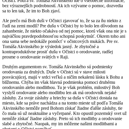
Očistci. Podľa sv. Tomáša Akvinského ide o všeobecné informácie,
bez výraznejších podrobností. Ak ich vzývame o pomoc, dozvedia
sa to len tak, že im to Boh zjaví.
Ale prečo má Boh duši v Očistci zjavovať to, že sa za ňu niekto z
ľudí na zemi modlí? Pre dušu v Očistci by to bolo len dôvodom na
zahanbenie, že niekto očakáva od nej pomoc, ktorú však ona nie je s
najväčšou pravdepodobnosťou schopná poskytnúť. Okrem toho ani
ona sama sebe nedokáže pomôcť v očistcových mukách. Pre sv.
Tomáša Akvinského je výsledok jasný. Je zbytočné a
kontraproduktívne prosiť dušu v Očistci o orodovanie, radšej
prosme o orodovanie svätých v Raji.
Druhým argumentom sv. Tomáša Akvinského sú podmienky
orodovania za druhých. Duše v Očistci sú v stave milosti
posväcujúcej, majú v srdci veľkú a ničím nekalenú lásku k Bohu a
blížnemu. Chýba im však hlavná podmienka pomoci druhému
orodovaním alebo modlitbou. Tu je však problém, milostivý Boh
vyslyší orodovanie alebo modlitbu len ak má orodovník nejaké
zásluhy. Za svoje zásluhy a hriechy sa duša v Očistci dostala na
miesto, kde sa práve nachádza a na tomto mieste už podľa Tomáša
Akvinského nemôže pred Bohom získať žiadne ďalšie zásluhy, tie
čo mala sú už neaktuálne a vyčerpané. Kto opustil pozemský svet už
nemôže získať žiadne zásluhy. Preto sú ich modlitby a orodovanie
slabé a zbytočné. Naopak, my im môžeme našimi modlitbami a
obetami v Očistci pomáhať.