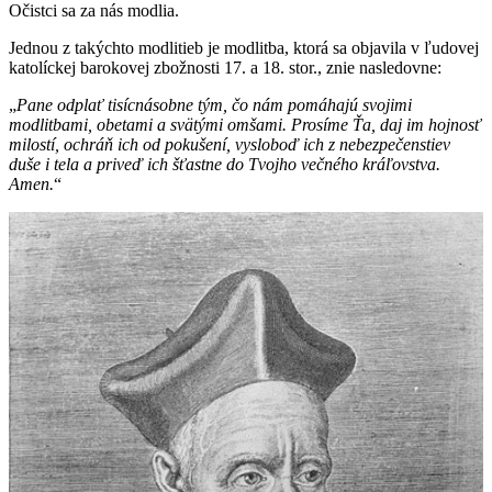
Očistci sa za nás modlia.
Jednou z takýchto modlitieb je modlitba, ktorá sa objavila v ľudovej
katolíckej barokovej zbožnosti 17. a 18. stor., znie nasledovne:
„
Pane odplať tisícnásobne tým, čo nám pomáhajú svojimi
modlitbami, obetami a svätými omšami. Prosíme Ťa, daj im hojnosť
milostí, ochráň ich od pokušení, vysloboď ich z nebezpečenstiev
duše i tela a priveď ich šťastne do Tvojho večného kráľovstva.
Amen.
“