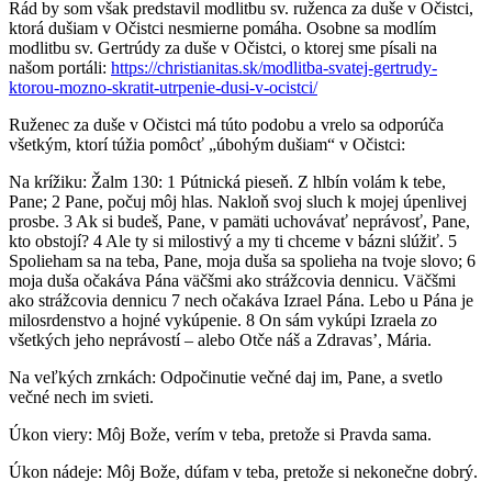
Rád by som však predstavil modlitbu sv. ruženca za duše v Očistci,
ktorá dušiam v Očistci nesmierne pomáha. Osobne sa modlím
modlitbu sv. Gertrúdy za duše v Očistci, o ktorej sme písali na
našom portáli:
https://christianitas.sk/modlitba-svatej-gertrudy-
ktorou-mozno-skratit-utrpenie-dusi-v-ocistci/
Ruženec za duše v Očistci má túto podobu a vrelo sa odporúča
všetkým, ktorí túžia pomôcť „úbohým dušiam“ v Očistci:
Na krížiku: Žalm 130: 1 Pútnická pieseň. Z hlbín volám k tebe,
Pane; 2 Pane, počuj môj hlas. Nakloň svoj sluch k mojej úpenlivej
prosbe. 3 Ak si budeš, Pane, v pamäti uchovávať neprávosť, Pane,
kto obstojí? 4 Ale ty si milostivý a my ti chceme v bázni slúžiť. 5
Spolieham sa na teba, Pane, moja duša sa spolieha na tvoje slovo; 6
moja duša očakáva Pána väčšmi ako strážcovia dennicu. Väčšmi
ako strážcovia dennicu 7 nech očakáva Izrael Pána. Lebo u Pána je
milosrdenstvo a hojné vykúpenie. 8 On sám vykúpi Izraela zo
všetkých jeho neprávostí – alebo Otče náš a Zdravas’, Mária.
Na veľkých zrnkách: Odpočinutie večné daj im, Pane, a svetlo
večné nech im svieti.
Úkon viery: Môj Bože, verím v teba, pretože si Pravda sama.
Úkon nádeje: Môj Bože, dúfam v teba, pretože si nekonečne dobrý.