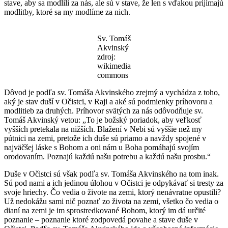
stave, aby sa modlili za nás, ale sú v stave, že len s vďakou prijímajú
modlitby, ktoré sa my modlíme za nich.
Sv. Tomáš
Akvinský
zdroj:
wikimedia
commons
Dôvod je podľa sv. Tomáša Akvinského zrejmý a vychádza z toho,
aký je stav duší v Očistci, v Raji a aké sú podmienky príhovoru a
modlitieb za druhých. Príhovor svätých za nás odôvodňuje sv.
Tomáš Akvinský vetou: „To je božský poriadok, aby veľkosť
vyšších pretekala na nižších. Blažení v Nebi sú vyššie než my
pútnici na zemi, pretože ich duše sú priamo a navždy spojené v
najväčšej láske s Bohom a oni nám u Boha pomáhajú svojím
orodovaním. Poznajú každú našu potrebu a každú našu prosbu.“
Duše v Očistci sú však podľa sv. Tomáša Akvinského na tom inak.
Sú pod nami a ich jedinou úlohou v Očistci je odpykávať si tresty za
svoje hriechy. Čo vedia o živote na zemi, ktorý nenávratne opustili?
Už nedokážu sami nič poznať zo života na zemi, všetko čo vedia o
dianí na zemi je im sprostredkované Bohom, ktorý im dá určité
poznanie – poznanie ktoré zodpovedá povahe a stave duše v