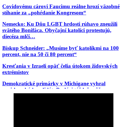
Covidovému cárovi Faucimu reálne hrozí väzobné
stíhanie za „pohŕdanie Kongresom“
Nemecko: Ku Dňu LGBT hrdosti rúhavo zneužili
svätého Bonifáca. Obyčajní katolíci protestujú,
diecéza mlčí…
Biskup Schneider: „Musíme byť katolíkmi na 100
percent, nie na 50 či 80 percent“
Kresťania v Izraeli opäť čelia útokom židovských
extrémistov
Demokratické primárky v Michigane vyhral
proislamský kandidát. Budúci týždeň môže vo
Wisconsine vyhrať Aziatka, ktorú odpudzujú belosi
V Čile si pripomínajú 100. výročie korunovácie
Panny Márie Karmelskej, Kráľovnej a Matky
Latinskej Ameriky