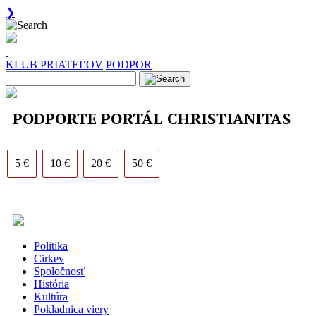
❯
KLUB PRIATEĽOV
PODPOR
PODPORTE PORTÁL CHRISTIANITAS
5 €
10 €
20 €
50 €
Politika
Cirkev
Spoločnosť
História
Kultúra
Pokladnica viery