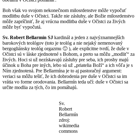
Boh však vo svojom nekonečnom milosrdenstve môže vypočuť
modlitbu duše v Očistci. Takže nie zásluhy, ale Božie milosrdenstvo
môže zapríčiniť, že aj vrúcna modlitba duše v Očistci za živých
môže byť vypočutá.
Sv. Robert Bellarmín SJ
kardinál a jeden z najvýznamnejších
barokových teológov (toto je teológ a nie nejaký nemenovaný
bergogliánsky teológ orgazmu 🙂 ), ale explicitne tvrdí, že duše v
Očistci sú v láske zjednotené s Bohom, a preto sa môžu „modliť“ za
živých. Hoci si už nezískavajú zásluhy pre seba, ich prosby majú
účinok u Boha pre iných, lebo sú už „priatelia Boží“ a ich vôľa je s
Ním zjednotená. Pre Bellarmína je to aj pastoračný argument:
veriaci sa môžu tešiť, že ich dobrodenia pre duše v Očistci sa im
vrátia vo forme orodovania. Bellarmín teda učí: duše v Očistci sa
určite modlia za tých, čo im pomáhajú.
Sv.
Robert
Bellarmín
zdroj:
wikimedia
commons