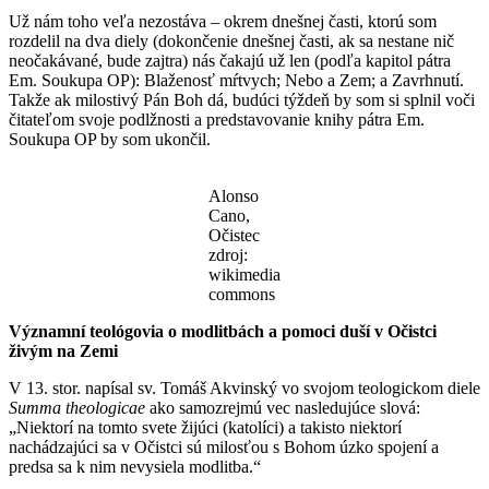
Už nám toho veľa nezostáva – okrem dnešnej časti, ktorú som
rozdelil na dva diely (dokončenie dnešnej časti, ak sa nestane nič
neočakávané, bude zajtra) nás čakajú už len (podľa kapitol pátra
Em. Soukupa OP): Blaženosť mŕtvych; Nebo a Zem; a Zavrhnutí.
Takže ak milostivý Pán Boh dá, budúci týždeň by som si splnil voči
čitateľom svoje podlžnosti a predstavovanie knihy pátra Em.
Soukupa OP by som ukončil.
Alonso
Cano,
Očistec
zdroj:
wikimedia
commons
Významní teológovia o modlitbách a pomoci duší v
O
čistci
živým na Zemi
V 13. stor. napísal sv. Tomáš Akvinský vo svojom teologickom diele
Summa
t
heologicae
ako samozrejmú vec nasledujúce slová:
„Niektorí na tomto svete žijúci (katolíci) a takisto niektorí
nachádzajúci sa v Očistci sú milosťou s Bohom úzko spojení a
predsa sa k nim nevysiela modlitba.“