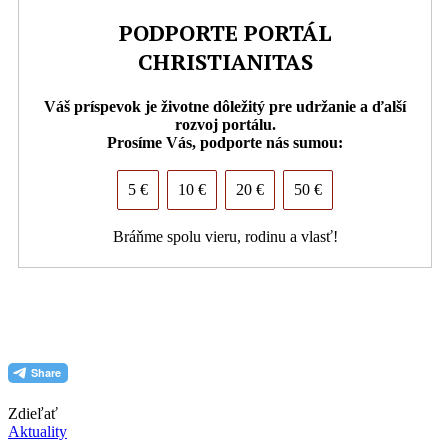
PODPORTE PORTÁL
CHRISTIANITAS
Váš príspevok je životne dôležitý pre udržanie a ďalší
rozvoj portálu.
Prosíme Vás, podporte nás sumou:
5 €
10 €
20 €
50 €
Bráňme spolu vieru, rodinu a vlasť!
PDF (formát pre tlač)
Zdieľať
Aktuality