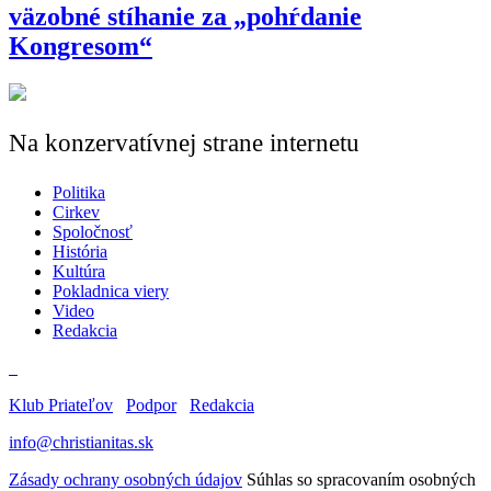
väzobné stíhanie za „pohŕdanie
Kongresom“
Na konzervatívnej strane internetu
Politika
Cirkev
Spoločnosť
História
Kultúra
Pokladnica viery
Video
Redakcia
Klub Priateľov
Podpor
Redakcia
info@christianitas.sk
Zásady ochrany osobných údajov
Súhlas so spracovaním osobných