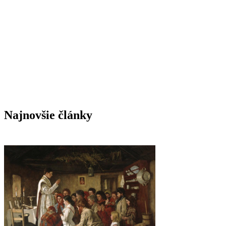
Kardinál Roche: „Pápež Lev nezmení Traditiones
custodes a nevráti sa k Summorum pontificum“
Vatikán usporadúva prvé oficiálne kolokvium o
dialógu s konfucianizmom. Ako o ňom súdili pápeži
v minulosti?
Terorista útočiaci v Berlíne bol v Libanone zatknutý
za vstup do ISIS – v Nemecku ho pustili na slobodu
Najnovšie články