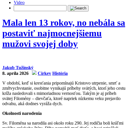
Video
Mala len 13 rokov, no nebála sa
postaviť najmocnejšiemu
mužovi svojej doby
Jakub Tužinský
8. apríla 2026
Cirkev
História
V období, keď si kresťania pripomínajú Kristovo utrpenie, smrť a
zmŕtvychvstanie, osobitne vynikajú príbehy svätých, ktorí jeho cestu
kríža nasledovali s mimoriadnou vernosťou. Takým je aj príbeh
svätej Filomény – dievčaťa, ktoré napriek nízkemu veku prejavilo
odvahu, aká dodnes vyráža dych.
Okolnosti narodenia
Sv. Filoména sa narodila asi okolo roku 290. Jej rodičia boli kráľmi