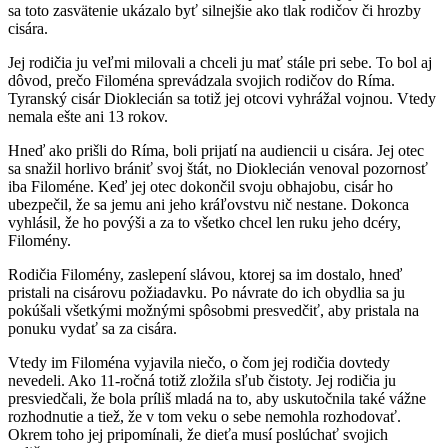
sa toto zasvätenie ukázalo byť silnejšie ako tlak rodičov či hrozby
cisára.
Jej rodičia ju veľmi milovali a chceli ju mať stále pri sebe. To bol aj
dôvod, prečo Filoména sprevádzala svojich rodičov do Ríma.
Tyranský cisár Dioklecián sa totiž jej otcovi vyhrážal vojnou. Vtedy
nemala ešte ani 13 rokov.
Hneď ako prišli do Ríma, boli prijatí na audiencii u cisára. Jej otec
sa snažil horlivo brániť svoj štát, no Dioklecián venoval pozornosť
iba Filoméne. Keď jej otec dokončil svoju obhajobu, cisár ho
ubezpečil, že sa jemu ani jeho kráľovstvu nič nestane. Dokonca
vyhlásil, že ho povýši a za to všetko chcel len ruku jeho dcéry,
Filomény.
Rodičia Filomény, zaslepení slávou, ktorej sa im dostalo, hneď
pristali na cisárovu požiadavku. Po návrate do ich obydlia sa ju
pokúšali všetkými možnými spôsobmi presvedčiť, aby pristala na
ponuku vydať sa za cisára.
Vtedy im Filoména vyjavila niečo, o čom jej rodičia dovtedy
nevedeli. Ako 11-ročná totiž zložila sľub čistoty. Jej rodičia ju
presviedčali, že bola príliš mladá na to, aby uskutočnila také vážne
rozhodnutie a tiež, že v tom veku o sebe nemohla rozhodovať.
Okrem toho jej pripomínali, že dieťa musí poslúchať svojich