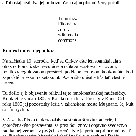
a ľahostajnosti. Na jej príhovor často aj neplodné ženy počali.
Triumf sv.
Filomény
zdroj:
wikimedia
commons
Kontext doby a jej odkaz
Na začiatku 19. storočia, keď sa Cirkev ešte len spamätávala z
otrasov Francúzskej revolúcie a učila sa existovať v novom,
politicky regulovanom prostredí po Napoleonovom konkordáte, boli
započaté prieskumy katakomb. Azda išlo o úsilie hľadať vlastné
korene.
Tu došlo aj k objaveniu relikvií tejto ranokresťanskej mučeníčky.
Konkrétne v máji 1802 v Katakombách sv. Priscily v Ríme. Od
roku 1805 jej pozostatky ležia v talianskom meste Mugnano. Jej kult
sa šíril rýchlo.
V čase, keď bola Cirkev oslabená stratou štruktúr, autority i
spoločenského postavenia, sa pred ňou znovu objavilo svedectvo
radikálnej vernosti z prvých storočí. Nie je preto neprimerané pýtať