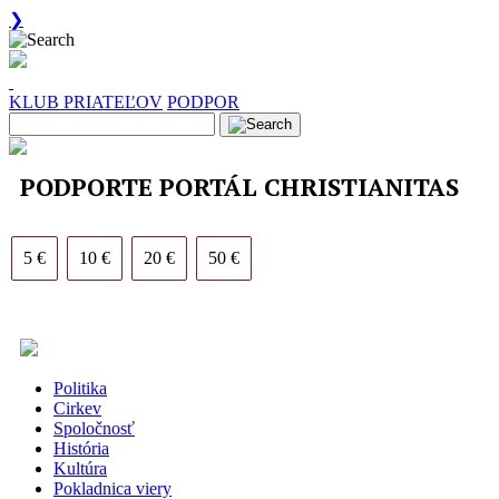
❯
KLUB PRIATEĽOV
PODPOR
PODPORTE PORTÁL CHRISTIANITAS
5 €
10 €
20 €
50 €
Politika
Cirkev
Spoločnosť
História
Kultúra
Pokladnica viery