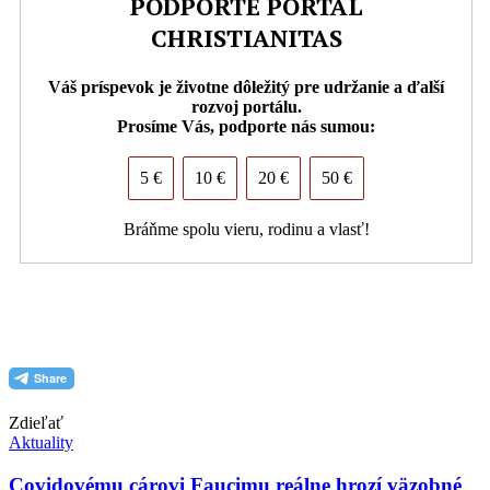
PODPORTE PORTÁL
CHRISTIANITAS
Váš príspevok je životne dôležitý pre udržanie a ďalší
rozvoj portálu.
Prosíme Vás, podporte nás sumou:
5 €
10 €
20 €
50 €
Bráňme spolu vieru, rodinu a vlasť!
PDF (formát pre tlač)
Zdieľať
Aktuality
Covidovému cárovi Faucimu reálne hrozí väzobné