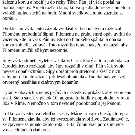
železnú kotvu a hodiť ju do rieky Tiber. Pán jej však poslal na
pomoc anjelov. Anjeli rozťali lano, kotva spadla do rieky a anjeli ju
vyložili úplne suchú na breh. Mnohí svedkovia tohto zázraku sa
obrátili.
Dioklecián však tento zázrak vyhlásil za bosoráctvo a rozkázal
Filoménu prebodnúť šípmi. Filoménu na prahu smrti opäť uvrhli do
väzenia, kde ju však Pán uviedol do hlbokého spánku a ona sa
znovu zobudila zdravá. Toto rozzúrilo tyrana tak, že rozkázal, aby
Filoménu mučili až kým nezomrie.
Šípy však odmietli vyletieť z lukov. Cisár, ktorý aj toto pokladal za
čarodejníctvo rozkázal, aby šípy rozpálili v ohni. Pán však svoju
nevestu opäť ochránil. Šípy obrátil proti strelcom a šesť z nich
zahynulo. I tento zázrak priniesol obrátenia a ľud dal najavo svoj
otvorený nesúhlas s cisárovým konaním.
Tyran v obavách z nebezpečných následkov prikázal, aby Filoménu
sťali. Stalo sa tak v piatok 10. augusta tri hodiny popoludní, v roku
302 v Ríme. Nemožno v tom nevidieť podobnosť s jej Pánom.
Toľko zo svedectva rehoľnej sestry Márie Luisy di Gesù, ktorej sa
sv. Filoména zjavila, aby jej vyrozprávala svoj život. Zaujímavé je,
že zjavenie sa udialo okolo roku 1833, čomu viac porozumieme
v nasledujúcich riadkoch.