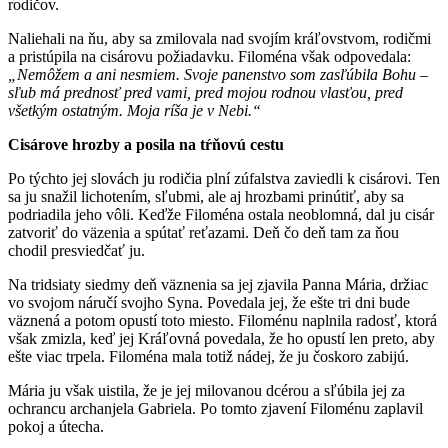
rodičov.
Naliehali na ňu, aby sa zmilovala nad svojím kráľovstvom, rodičmi
a pristúpila na cisárovu požiadavku. Filoména však odpovedala:
„Nemôžem a ani nesmiem. Svoje panenstvo som zasľúbila Bohu –
sľub má prednosť pred vami, pred mojou rodnou vlasťou, pred
všetkým ostatným. Moja ríša je v
N
ebi.“
Cisárove hrozby a posila na tŕňovú cestu
Po týchto jej slovách ju rodičia plní zúfalstva zaviedli k cisárovi. Ten
sa ju snažil lichotením, sľubmi, ale aj hrozbami prinútiť, aby sa
podriadila jeho vôli. Keďže Filoména ostala neoblomná, dal ju cisár
zatvoriť do väzenia a spútať reťazami. Deň čo deň tam za ňou
chodil presviedčať ju.
Na tridsiaty siedmy deň väznenia sa jej zjavila Panna Mária, držiac
vo svojom náručí svojho Syna. Povedala jej, že ešte tri dni bude
väznená a potom opustí toto miesto. Filoménu naplnila radosť, ktorá
však zmizla, keď jej Kráľovná povedala, že ho opustí len preto, aby
ešte viac trpela. Filoména mala totiž nádej, že ju čoskoro zabijú.
Mária ju však uistila, že je jej milovanou dcérou a sľúbila jej za
ochrancu archanjela Gabriela. Po tomto zjavení Filoménu zaplavil
pokoj a útecha.