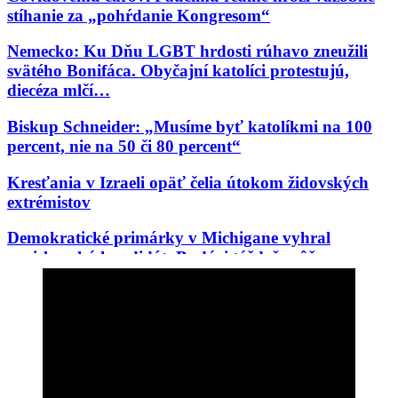
stíhanie za „pohŕdanie Kongresom“
Nemecko: Ku Dňu LGBT hrdosti rúhavo zneužili
svätého Bonifáca. Obyčajní katolíci protestujú,
diecéza mlčí…
Biskup Schneider: „Musíme byť katolíkmi na 100
percent, nie na 50 či 80 percent“
Kresťania v Izraeli opäť čelia útokom židovských
extrémistov
Demokratické primárky v Michigane vyhral
proislamský kandidát. Budúci týždeň môže vo
Wisconsine vyhrať Aziatka, ktorú odpudzujú belosi
V Čile si pripomínajú 100. výročie korunovácie
Panny Márie Karmelskej, Kráľovnej a Matky
Latinskej Ameriky
Ďalší debakel progresívnej mašinérie: Černošský