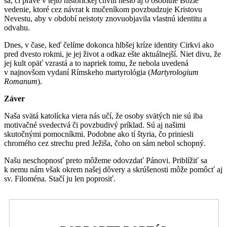
sa, či práve v tejto historickej chvíli nešlo aj o osobitné Božie
vedenie, ktoré cez návrat k mučeníkom povzbudzuje Kristovu
Nevestu, aby v období neistoty znovuobjavila vlastnú identitu a
odvahu.
Dnes, v čase, keď čelíme dokonca hlbšej kríze identity Cirkvi ako
pred dvesto rokmi, je jej život a odkaz ešte aktuálnejší. Niet divu, že
jej kult opäť vzrastá a to napriek tomu, že nebola uvedená
v najnovšom vydaní Rímskeho martyrológia (
Martyrologium
Romanum
).
Záver
Naša svätá katolícka viera nás učí, že osoby svätých nie sú iba
motivačné svedectvá či povzbudivý príklad. Sú aj našimi
skutočnými pomocníkmi. Podobne ako tí štyria, čo priniesli
chromého cez strechu pred Ježiša, čoho on sám nebol schopný.
Našu neschopnosť preto môžeme odovzdať Pánovi. Priblížiť sa
k nemu nám však okrem našej dôvery a skrúšenosti môže pomôcť aj
sv. Filoména. Stačí ju len poprosiť.