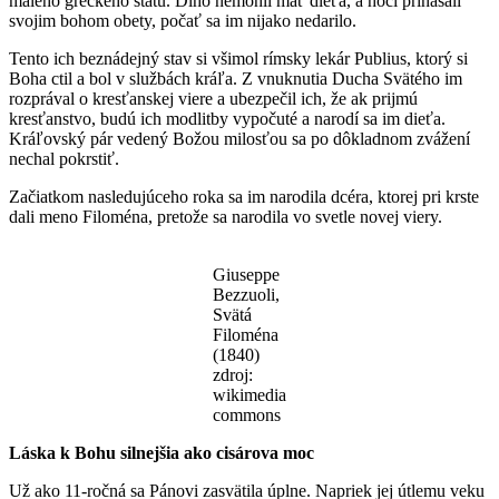
malého gréckeho štátu. Dlho nemohli mať dieťa, a hoci prinášali
svojim bohom obety, počať sa im nijako nedarilo.
Tento ich beznádejný stav si všimol rímsky lekár Publius, ktorý si
Boha ctil a bol v službách kráľa. Z vnuknutia Ducha Svätého im
rozprával o kresťanskej viere a ubezpečil ich, že ak prijmú
kresťanstvo, budú ich modlitby vypočuté a narodí sa im dieťa.
Kráľovský pár vedený Božou milosťou sa po dôkladnom zvážení
nechal pokrstiť.
Začiatkom nasledujúceho roka sa im narodila dcéra, ktorej pri krste
dali meno Filoména, pretože sa narodila vo svetle novej viery.
Giuseppe
Bezzuoli,
Svätá
Filoména
(1840)
zdroj:
wikimedia
commons
Láska k Bohu silnejšia ako cisárova moc
Už ako 11-ročná sa Pánovi zasvätila úplne. Napriek jej útlemu veku