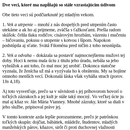
Dve veci, ktoré ma napĺňajú so stále vzrastajúcim údivom
Obe tieto veci sú podčiarknuté jej mladým vekom.
1.
Vek a utrpenie
– mnohí z nás dospelých pred utrpením často
utekáme a ak ho aj prijmeme, zväčša s ťažkosťami. Prešla radom
skúšok: čelila tlaku rodičov, cisárovým hrozbám, väzeniu i mučeniu
– bičovaniu, pokusu o utopenie s kotvou i šípom. Napokon
podstúpila aj sťatie. Svätá Filoména pred ničím z toho neustúpila.
2.
Vek a odvaha –
dokázala sa postaviť najmocnejšiemu mužovi tej
doby. Hoci k nemu mala úctu z titulu jeho úradu, nebála sa jeho
vyhrážok a ani toho, čo mal moc jej urobiť. Dokonca statočne
vyznala, že ženícha už má a vyzývala ho k obráteniu. My sa bojíme
omnoho menších vecí. Dokonalá láska však vyháňa strach (porov.
1Jn 4,18).
Aj toto vysvetľuje, prečo sa v súvislosti s jej príhovorom hovorí o
toľkých zázrakoch a jej kult je stále taký mocný. Vo veľkej úcte ju
mal aj kňaz sv. Ján Mária Vianney. Mnohé zázraky, ktoré sa diali v
jeho službe, pripisoval práve jej.
V tomto kontexte azda lepšie porozumieme, prečo je patrónkou
toľkých skupín: dojčiat, bábätiek, mládeže, študentov, mladých
manželských párov, kňazov, sirôt či proti duchovnej vlažnosti