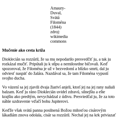
Amaury-
Duval,
Svätá
Filoména
(1844)
zdroj:
wikimedia
commons
Mučenie ako cesta kríža
Dioklecián sa rozzúril, že sa mu nepodarilo presvedčiť ju, a tak ju
rozkázal mučiť. Pripútali ju k stĺpu a nemilosrdne bičovali. Keď
spozoroval, že Filoména je už v bezvedomí a blízko smrti, dal ju
odviesť naspäť do žalára. Nazdával sa, že tam Filoména vypustí
svojho ducha.
Vo väzení sa jej zjavili dvaja žiariví anjeli, ktorí jej na jej rany naliali
balzam. Keď ju ráno Dioklecián uvidel zdravú, silnejšiu a ešte
krajšiu ako predtým, nevychádzal z údivu. Presviedčal ju, že za toto
náhle uzdravenie vďačí bohu Jupiterovi.
Keďže však svätá panna posilnená Božou milosťou cisárovým
lákadlám znova odolala, cisár sa rozzúril. Nechal jej na krk priviazať