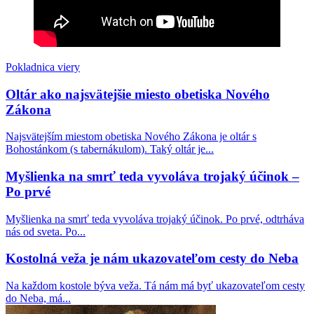
Európa v rozklade: Starostka Reykjavíku a
luteránsky biskup sa zúčastnili pochodu hnutia Slut
Walk (Chodiť ako šľapka), ktoré bojuje proti
predsudkom
Pokladnica viery
Oltár ako najsvätejšie miesto obetiska Nového
Kardinál Schönborn víta, že zatvorené katolícke
Zákona
kostoly prevezmú schizmatickí a heretickí nekatolíci
Najsvätejším miestom obetiska Nového Zákona je oltár s
Pokrokový španielsky kňaz o nelegálnych
Bohostánkom (s tabernákulom). Taký oltár je...
migrantoch z Ceuty: „Sú svätí. Nerobia žiadne
problémy…“
Myšlienka na smrť teda vyvoláva trojaký účinok –
Po prvé
Nemecko: Kňaz odsúdil LGBT pochod v Berlíne
ako zvrátenosť a diecéza sa od neho následne
Myšlienka na smrť teda vyvoláva trojaký účinok. Po prvé, odtrháva
dištancovala! Kto nejasá nad LGBT, nie je dobrý
nás od sveta. Po...
katolík?
Kostolná veža je nám ukazovateľom cesty do Neba
Autor populárneho katolíckeho románu „Otec
Na každom kostole býva veža. Tá nám má byť ukazovateľom cesty
Eliáš: Apokalypsa“ vydáva ďalšie zaujímavé dielo s
do Neba, má...
postapokalyptickou tematikou