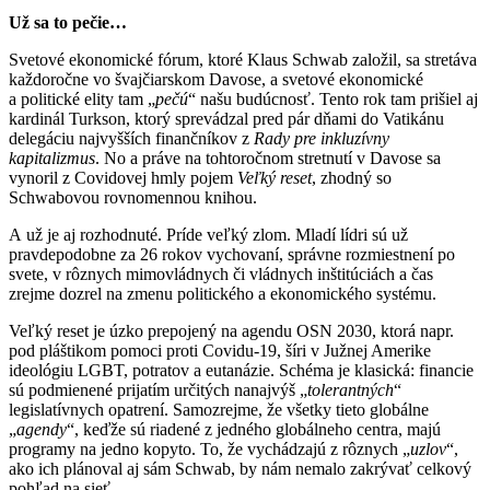
Už sa to pečie…
Svetové ekonomické fórum, ktoré Klaus Schwab založil, sa stretáva
každoročne vo švajčiarskom Davose, a svetové ekonomické
a politické elity tam „
pečú
“ našu budúcnosť. Tento rok tam prišiel aj
kardinál Turkson, ktorý sprevádzal pred pár dňami do Vatikánu
delegáciu najvyšších finančníkov z
Rady pre inkluzívny
kapitalizmus
. No a práve na tohtoročnom stretnutí v Davose sa
vynoril z Covidovej hmly pojem
Veľký reset
, zhodný so
Schwabovou rovnomennou knihou.
A už je aj rozhodnuté. Príde veľký zlom. Mladí lídri sú už
pravdepodobne za 26 rokov vychovaní, správne rozmiestnení po
svete, v rôznych mimovládnych či vládnych inštitúciách a čas
zrejme dozrel na zmenu politického a ekonomického systému.
Veľký reset je úzko prepojený na agendu OSN 2030, ktorá napr.
pod pláštikom pomoci proti Covidu-19, šíri v Južnej Amerike
ideológiu LGBT, potratov a eutanázie. Schéma je klasická: financie
sú podmienené prijatím určitých nanajvýš „
tolerantných
“
legislatívnych opatrení. Samozrejme, že všetky tieto globálne
„
agendy
“, keďže sú riadené z jedného globálneho centra, majú
programy na jedno kopyto. To, že vychádzajú z rôznych „
uzlov
“,
ako ich plánoval aj sám Schwab, by nám nemalo zakrývať celkový
pohľad na sieť.