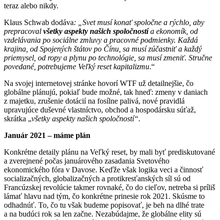
teraz alebo nikdy.
Klaus Schwab dodáva
: „Svet musí konať spoločne a rýchlo, aby
prepracoval
všetky aspekty našich spoločností
a ekonomík, od
vzdelávania po sociálne zmluvy a pracovné podmienky. Každá
krajina, od Spojených štátov po Čínu, sa musí zúčastniť a každý
priemysel, od ropy a plynu po technológie, sa musí zmeniť. Stručne
povedané, potrebujeme Veľký reset kapitalizmu
.“
Na svojej internetovej stránke hovorí WTF už detailnejšie, čo
globálne plánujú, pokiaľ bude možné, tak hneď: zmeny v daniach
z majetku, zrušenie dotácií na fosílne palivá, nové pravidlá
upravujúce duševné vlastníctvo, obchod a hospodársku súťaž,
skrátka „
všetky aspekty našich spoločností“.
Január 2021 – máme plán
Konkrétne detaily plánu na Veľký reset, by mali byť prediskutované
a zverejnené počas januárového zasadania Svetového
ekonomického fóra v Davose. Keďže však logika veci a činnosť
socializačných, globalizačných a protikresťanských síl sú od
Francúzskej revolúcie takmer rovnaké, čo do cieľov, netreba si príliš
lámať hlavu nad tým, čo konkrétne prinesie rok 2021. Skúsme to
odhadnúť. To, čo tu však budeme popisovať, je beh na dlhé trate
a na budúci rok sa len začne. Nezabúdajme, že globálne elity sú