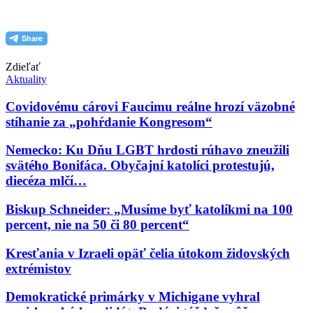
Zdieľať
Aktuality
Covidovému cárovi Faucimu reálne hrozí väzobné
stíhanie za „pohŕdanie Kongresom“
Nemecko: Ku Dňu LGBT hrdosti rúhavo zneužili
svätého Bonifáca. Obyčajní katolíci protestujú,
diecéza mlčí…
Biskup Schneider: „Musíme byť katolíkmi na 100
percent, nie na 50 či 80 percent“
Kresťania v Izraeli opäť čelia útokom židovských
extrémistov
Demokratické primárky v Michigane vyhral
proislamský kandidát. Budúci týždeň môže vo