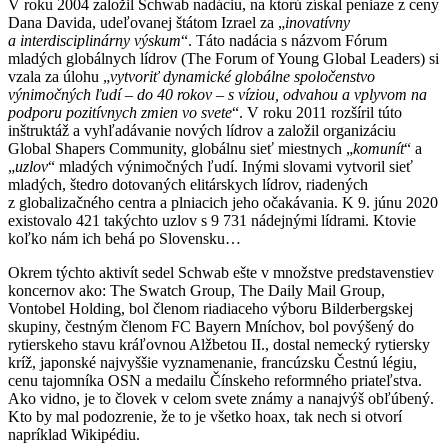
V roku 2004 založil Schwab nadáciu, na ktorú získal peniaze z ceny
Dana Davida, udeľovanej štátom Izrael za „
inovatívny
a interdisciplinárny výskum
“. Táto nadácia s názvom Fórum
mladých globálnych lídrov (The Forum of Young Global Leaders) si
vzala za úlohu „
vytvoriť dynamické globálne spoločenstvo
výnimočných ľudí – do 40 rokov – s víziou, odvahou a vplyvom na
podporu pozitívnych zmien vo svete
“. V roku 2011 rozšíril túto
inštruktáž a vyhľadávanie nových lídrov a založil organizáciu
Global Shapers Community, globálnu sieť miestnych „
komunít
“ a
„
uzlov
“ mladých výnimočných ľudí. Inými slovami vytvoril sieť
mladých, štedro dotovaných elitárskych lídrov, riadených
z globalizačného centra a plniacich jeho očakávania. K 9. júnu 2020
existovalo 421 takýchto uzlov s 9 731 nádejnými lídrami. Ktovie
koľko nám ich behá po Slovensku…
Okrem týchto aktivít sedel Schwab ešte v množstve predstavenstiev
koncernov ako: The Swatch Group, The Daily Mail Group,
Vontobel Holding, bol členom riadiaceho výboru Bilderbergskej
skupiny, čestným členom FC Bayern Mníchov, bol povýšený do
rytierskeho stavu kráľovnou Alžbetou II., dostal nemecký rytiersky
kríž, japonské najvyššie vyznamenanie, francúzsku Čestnú légiu,
cenu tajomníka OSN a medailu Čínskeho reformného priateľstva.
Ako vidno, je to človek v celom svete známy a nanajvýš obľúbený.
Kto by mal podozrenie, že to je všetko hoax, tak nech si otvorí
napríklad Wikipédiu.