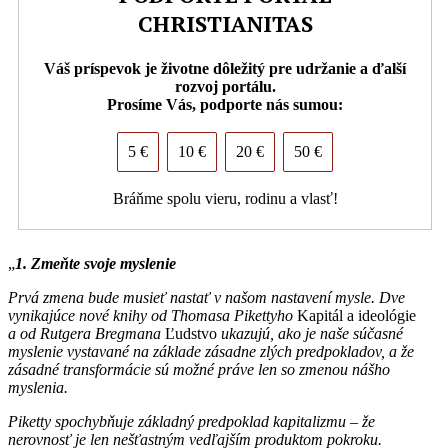
CHRISTIANITAS
Váš príspevok je životne dôležitý pre udržanie a ďalší
rozvoj portálu.
Prosíme Vás, podporte nás sumou:
5 €
10 €
20 €
50 €
Bráňme spolu vieru, rodinu a vlasť!
„
1. Zmeňte svoje myslenie
Prvá zmena bude musieť nastať v našom nastavení mysle. Dve
vynikajúce nové knihy od Thomasa Pikettyho
Kapitál a ideológie
a od Rutgera Bregmana
Ľudstvo
ukazujú, ako je naše súčasné
myslenie vystavané na základe zásadne zlých predpokladov, a že
zásadné transformácie sú možné práve len so zmenou nášho
myslenia.
Piketty spochybňuje základný predpoklad kapitalizmu – že
nerovnosť je len nešťastným vedľajším produktom pokroku.