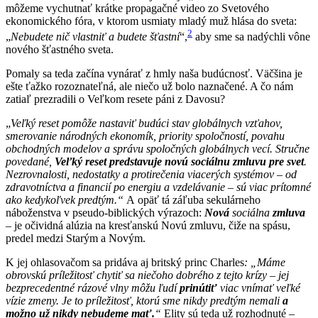
môžeme vychutnať krátke propagačné video zo Svetového
ekonomického fóra, v ktorom usmiaty mladý muž hlása do sveta:
2
„
Nebudete nič vlastniť a budete šťastní
“,
aby sme sa nadýchli vône
nového šťastného sveta.
Pomaly sa teda začína vynárať z hmly naša budúcnosť. Väčšina je
ešte ťažko rozoznateľná, ale niečo už bolo naznačené. A čo nám
zatiaľ prezradili o Veľkom resete páni z Davosu?
„
Veľký reset pomôže nastaviť
budúci stav globálnych vzťahov,
smerovanie národných ekonomík, priority spoločností, povahu
obchodných modelov a správu spoločných globálnych vecí. Stručne
povedané,
Veľký reset predstavuje novú sociálnu zmluvu pre svet
.
Nezrovnalosti, nedostatky a protirečenia viacerých systémov – od
zdravotníctva a financií po energiu a vzdelávanie – sú viac prítomné
ako kedykoľvek predtým.“
A opäť tá záľuba sekulárneho
náboženstva v pseudo-biblických výrazoch:
Nová
sociálna
zmluva
– je očividná alúzia na kresťanskú Novú zmluvu, čiže na spásu,
predel medzi Starým a Novým.
K jej ohlasovačom sa pridáva aj britský princ Charles
: „Máme
obrovskú príležitosť chytiť sa niečoho dobrého z tejto krízy – jej
bezprecedentné rázové vlny môžu ľudí
prinútiť
viac vnímať veľké
vízie zmeny. Je to príležitosť, ktorú sme nikdy predtým nemali
a
možno už nikdy nebudeme mať.
“
Elity sú teda už rozhodnuté –