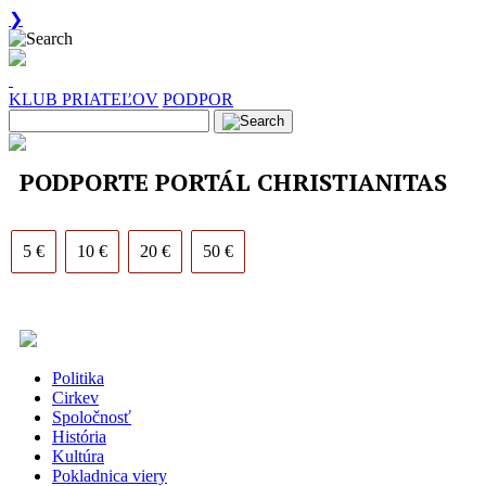
❯
KLUB PRIATEĽOV
PODPOR
PODPORTE PORTÁL CHRISTIANITAS
5 €
10 €
20 €
50 €
Politika
Cirkev
Spoločnosť
História
Kultúra
Pokladnica viery