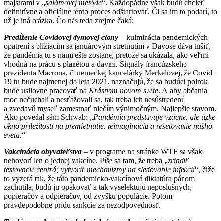
majstrami v „
salámovej metóde
“. Každopádne však budú chcieť
definitívne a oficiálne tento proces odštartovať. Či sa im to podarí, to
už je iná otázka. Čo nás teda zrejme čaká:
Predĺženie Covidovej dymovej clony
– kulminácia pandemických
opatrení s blížiacim sa januárovým stretnutím v Davose dáva tušiť,
že pandémia tu s nami ešte zostane, pretože sa ukázala, ako veľmi
vhodná na prácu s planétou a davmi. Signály francúzskeho
prezidenta Macrona, či nemeckej kancelárky Merkelovej, že Covid-
19 tu bude najmenej do leta 2021, naznačujú, že sa budúci polrok
bude usilovne pracovať na
Krásnom novom svete
. A aby občania
moc nečuchali a nesťažovali sa, tak treba ich nesústredenú
a zvedavú myseľ zamestnať niečím výnimočným. Najlepšie stavom.
Ako povedal sám Schwab: „
Pandémia predstavuje vzácne, ale úzke
okno príležitostí na premietnutie, reimagináciu a resetovanie nášho
sveta
.“
Vakcinácia obyvateľstva
– v programe na stránke WTF sa však
nehovorí len o jednej vakcíne. Píše sa tam, že treba „
zriadiť
testovacie centrá; vytvoriť mechanizmy na sledovanie infekcií
“, čiže
to vyzerá tak, že táto pandemicko-vakcínová diktatúra pánom
zachutila, budú ju opakovať a tak vyselektujú neposlušných,
popieračov a odpieračov, od zvyšku populácie. Potom
pravdepodobne prídu sankcie za nezodpovednosť.