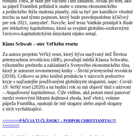
románu 1984, je stále pre väčšinu ľudí záhadou. Avšak po tom, ako
sa pápež František prihlásil k snahe o zmenu ekonomického
a politického štýlu riadenia planéty, zdá sa byť pre katolíkov vhodné
trochu sa nad týmto pojmom, ktorý bude pravdepodobne kľúčový
pre rok 2021, zamyslieť. Navyše, keď teraz Vatikán pristúpil k
Rade
pre inkluzívny kapitalizmus
, ktorá sa svojimi globálno-ozdravnými
ľavicovo-kapitalistickými úmyslami nijako netají.
Klaus Schwab – otec Veľkého resetu
Za autora projektu Veľký reset, ktorý býva nazývaný tiež Štvrtou
priemyselnou revolúciou (4IR), považujú médiá Klausa Schwaba,
výkonného predsedu a zakladateľa Svetového ekonomického fóra,
ktorý je autorom rovnomennej knihy –
Štvrtá priemyselná revolúcia
(2018). Celkovo sa jeho knižná produkcia v názvoch podozrivo
kryje s najčastejšie používanými globálnymi sloganmi, napr.:
Covid-
19: Veľký reset
(2020) a na budúci rok sa má objaviť titul s názvom
–
Angažovaný kapitalizmus
. Čiže vidíme, aká potom musí panovať
medzi svetovými lídrami dojímavá zhoda, keď všetci, vrátane
pápeža Františka, opakujú tie isté slogany alebo aspoň slogany
z nich vychádzajúce.
>>>>>>>>PÁČI SA TI ČLÁNOK? – PODPOR CHRISTIANITAS !!!
<<<<<<<<