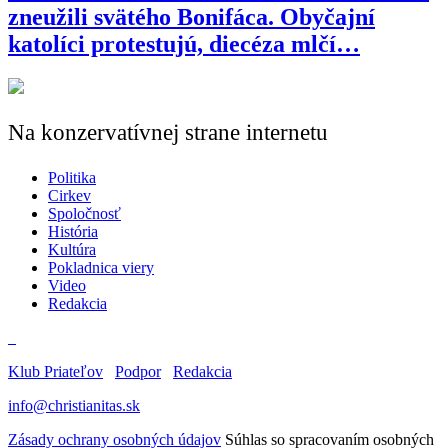
zneužili svätého Bonifáca. Obyčajní
katolíci protestujú, diecéza mlčí…
Na konzervatívnej strane internetu
Politika
Cirkev
Spoločnosť
História
Kultúra
Pokladnica viery
Video
Redakcia
Klub Priateľov
Podpor
Redakcia
info@christianitas.sk
Zásady ochrany osobných údajov
Súhlas so spracovaním osobných