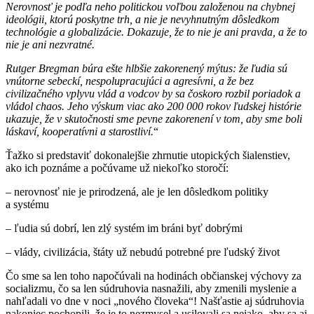
Nerovnosť je podľa neho politickou voľbou založenou na chybnej
ideológii, ktorú poskytne trh, a nie je nevyhnutným dôsledkom
technológie a globalizácie. Dokazuje, že to nie je ani pravda, a že to
nie je ani nezvratné.
Rutger Bregman búra ešte hlbšie zakorenený mýtus: že ľudia sú
vnútorne sebeckí, nespolupracujúci a agresívni, a že bez
civilizačného vplyvu vlád a vodcov by sa čoskoro rozbil poriadok a
vládol chaos. Jeho výskum viac ako 200 000 rokov ľudskej histórie
ukazuje, že v skutočnosti sme pevne zakorenení v tom, aby sme boli
láskaví, kooperatívni a starostliví.
“
Ťažko si predstaviť dokonalejšie zhrnutie utopických šialenstiev,
ako ich poznáme a počúvame už niekoľko storočí:
– nerovnosť nie je prirodzená, ale je len dôsledkom politiky
a systému
– ľudia sú dobrí, len zlý systém im bráni byť dobrými
– vlády, civilizácia, štáty už nebudú potrebné pre ľudský život
Čo sme sa len toho napočúvali na hodinách občianskej výchovy za
socializmu, čo sa len súdruhovia nasnažili, aby zmenili myslenie a
nahľadali vo dne v noci „nového človeka“! Našťastie aj súdruhovia
nakoniec pochopili, že je to nezmysel a usilovali sa nejako, aby sa aj