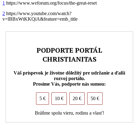
1
https://www.weforum.org/focus/the-great-reset
2
https://www.youtube.com/watch?
v=lBBxWtKKQiA&feature=emb_title
PODPORTE PORTÁL
CHRISTIANITAS
Váš príspevok je životne dôležitý pre udržanie a ďalší
rozvoj portálu.
Prosíme Vás, podporte nás sumou:
5 €
10 €
20 €
50 €
Bráňme spolu vieru, rodinu a vlasť!
PDF (formát pre tlač)