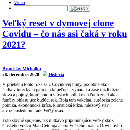
Video
Veľký reset v dymovej clone
Covidu – čo nás asi čaká v roku
2021?
Branislav Michalka
28. decembra 2020
História
V priebehu tohto roka sa z Covidovej hmly, podobne ako
ľudia v tureckých parných kúpeľoch, vynárali a zase mizli rôzne
slová a pojmy, ktoré potom v ústach politikov a ľudu zneli ako
fanfáry ohlasujúce budúci rok. Bola tam vakcína, európska zelená
politika, ekonomická kríza, klimatická kríza, núdzový stav
a v neposlednom rade
Veľký reset
.
Toto slovné spojenie, tak nutkavo pripomínajúce Veľký skok
čínskeho vodcu Mao Cetunga alebo Veľkého brata z Orwellovho