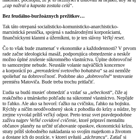
„
cap nažral a kapusta zostala celá
“.
Bez feudálno-buržoáznych prežitkov…
Tak táto otrepaná socialisticko-komunisticko-anarchisticko-
marxistická pesnička, spojená s nadnárodnými korporáciami,
finančníckymi klanmi a úžerníkmi, to je ten slávny
Veľký reset
.
Čo to však bude znamenať v ekonomike a každodennosti? V prvom
rade začne ideologická masáž, podporujúca obmedzenie a neskôr
možno úplné zrušenie súkromného vlastníctva. Úplne dobrovoľné
to samozrejme nebude. Neustále volanie najväčších koncernov
a korporácií po „
prerozdelení svetového bohatstva
“ sa asi nemôže
spoliehať na dobrovoľnosť. Podobne ako „
dobrovoľné
“ testovanie
premiéra Matoviča. Bude treba trochu pritlačiť.
Ľudia sa budú musieť obmedziť a vzdať sa „
sebeckosti
“, čiže aj
reakčného a tmárskeho pohľadu na súkromné vlastníctvo. Nepôjde
to ľahko. Ale ako sa hovorí: ťažko na cvičisku, ľahko na bojisku.
Rýchly a ničím neodôvodnený skok z pohodlia do krízy a núdze, by
zrejme vyvolal príliš veľký odpor. Preto teraz svet pravdepodobne
zažíva najprv
Veľké covidové cvičenie
, ktoré pripraví mentalitu
občanov planéty na určité uťahovanie opaskov, ekonomickú krízu,
straty príliš slobodného nakladania so svojím majetkom a životom
a dostane ich do pozície, v ktorej uvítajú „
záchrancu
“. Zatiaľ si