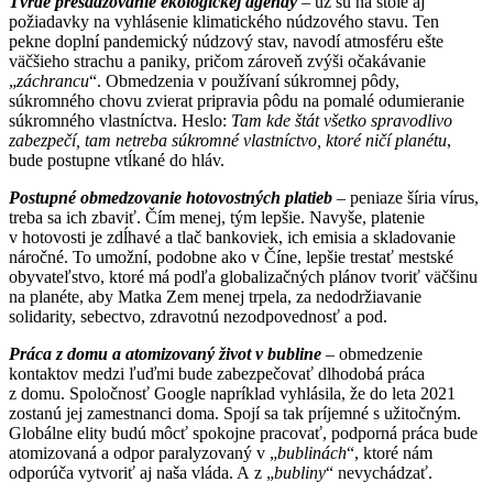
Tvrdé presadzovanie ekologickej agendy
– už sú na stole aj
požiadavky na vyhlásenie klimatického núdzového stavu. Ten
pekne doplní pandemický núdzový stav, navodí atmosféru ešte
väčšieho strachu a paniky, pričom zároveň zvýši očakávanie
„
záchrancu
“. Obmedzenia v používaní súkromnej pôdy,
súkromného chovu zvierat pripravia pôdu na pomalé odumieranie
súkromného vlastníctva. Heslo:
Tam kde štát všetko spravodlivo
zabezpečí, tam netreba súkromné vlastníctvo, ktoré ničí planétu
,
bude postupne vtĺkané do hláv.
Postupné obmedzovanie hotovostných platieb
– peniaze šíria vírus,
treba sa ich zbaviť. Čím menej, tým lepšie. Navyše, platenie
v hotovosti je zdĺhavé a tlač bankoviek, ich emisia a skladovanie
náročné. To umožní, podobne ako v Číne, lepšie trestať mestské
obyvateľstvo, ktoré má podľa globalizačných plánov tvoriť väčšinu
na planéte, aby Matka Zem menej trpela, za nedodržiavanie
solidarity, sebectvo, zdravotnú nezodpovednosť a pod.
Práca z domu a atomizovaný život v bubline
– obmedzenie
kontaktov medzi ľuďmi bude zabezpečovať dlhodobá práca
z domu. Spoločnosť Google napríklad vyhlásila, že do leta 2021
zostanú jej zamestnanci doma. Spojí sa tak príjemné s užitočným.
Globálne elity budú môcť spokojne pracovať, podporná práca bude
atomizovaná a odpor paralyzovaný v „
bublinách
“, ktoré nám
odporúča vytvoriť aj naša vláda. A z „
bubliny
“ nevychádzať.