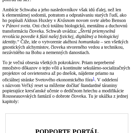
Ambície Schwaba a jeho nasledovníkov však idú ďalej, než len
k elementárnej sodomii, potratom a odpratávaniu starých ľudí, ako
ho popísali Aldous Huxley v
Krásnom novom svete
alebo Benson
v
Pánovi sveta
. Oni chcú totálnu biologickú, mentálnu a duchovnú
transformáciu človeka. Schwab uvádza: „
Štvrtá priemyselná
revolúcia povedie k fúzii našej fyzickej, digitálnej a biologickej
identity
.“ Čiže, ide o vytvorenie akéhosi
homunkula
– sen všetkých
gnostických alchymistov, človeka stvoreného vedou a technikou,
nezávislého na Bohu a nemenných danostiach.
To je večná obsesia všetkých pokrokárov. Priam nepreberné
množstvo dôkazov o tejto vôli a kontinuite sekulárno-socializačných
projektov od osvietenstva až po dnešok, nájdeme priamo na
1
oficiálnej stránke Svetového ekonomického fóra
. V oddelení
s názvom Veľký reset sa môžeme dočítať štandardné táraniny
popierajúce kresťanské učenie o dedičnom hriechu a modifikácie
Rousseauovských fantázií o dobrote človeka. Tu je ukážka z jednej
kapitoly:
PODPORTE PORTÁL