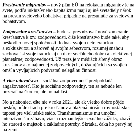
Presúvanie migrantov
– nový plán EÚ na relokáciu migrantov je na
svete, podľa inkluzívneho kapitalizmu majú aj iné svetadiely nárok
na presun svetového bohatstva, prípadne na presunutie za svetovým
bohatstvom.
Zodpovedné kresťanstvo
– bude sa presadzovať nové zameranie
kresťanstva k tzv. zodpovednosti, čiže kresťanstvo bude také, aby
neškodilo novej spoločnosti. Jednak svojou netoleranciou
a exkluzivitou a zároveň aj svojím sebectvom, rozumej snahou
zachovať si svoje tradície aj na úkor sociálneho dobra a kolektívnej
planetárnej zodpovednosti. Už teraz je v médiách šírený obraz
kresťanov ako najmenej zodpovedných, dožadujúcich sa svojich
omší a vyvíjajúcich podvratnú nelegálnu činnosť.
A viac udavačstva
– sociálna zodpovednosť predpokladá
angažovanosť. Kto je sociálne zodpovedný, ten sa nebude len
pozerať na škodcu, ale ho nahlási.
No a nakoniec, ešte nie v roku 2021, ale ak všetko dobre pôjde
neskôr, príde strach pre kresťanov a blažená nirvána rovnostárskej
tuposti pre všeľudské stádo. Transhumanizmus mu umožní
intenzívnejšiu zábavu, viac a rozmanitejšie sexuálne zážitky, zbaví
ho starosti o majetok a základné potreby. Skrátka, čaká ho pravý raj
na zemi.