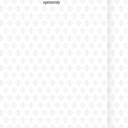
nich!
Známy katolícky spisovateľ Martin
Mosebach sa dnes dožíva 75 rokov a
zostáva verný Tradícii: „Od
mladosti som bol pripravený
bojovať prehraný boj“
Bývalý mafiánsky boss o filme
Citizen Vigilante: „Každý z nás
môže byť bdelým občanom – tým, že
pôjde voliť a odmietne woke
ideológiu“
Poľský Ústavný súd zrušil normu,
ktorá umožňovala zapisovať zväzky
osôb rovnakého pohlavia uzavreté v
iných krajinách EÚ
Rod Dreher o covidovom cárovi
Faucim: „Jeho denníky odhaľujú, že