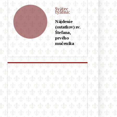
pochod v Berlíne ako zvrátenosť a
diecéza sa od neho následne
Svätec
dištancovala! Kto nejasá nad LGBT,
týždna:
nie je dobrý katolík?
Nájdenie
(ostatkov) sv.
Autor populárneho katolíckeho
Štefana,
románu „Otec Eliáš: Apokalypsa“
prvého
vydáva ďalšie zaujímavé dielo s
mučeníka
postapokalyptickou tematikou
Pakistan: 13-ročná kresťanka bola
unesená moslimami, donútená k
sobášu a ku konverzii na islam.
Následný súd to po predložení
falošných dôkazov odobril…
Rakúsko: Ministerstvo vnútra
uviedlo, že agresivita voči
kresťanom vzrástla za rok o 29 %
Teologická fakulta v Trnave
napreduje v LGBT infiltrácii: