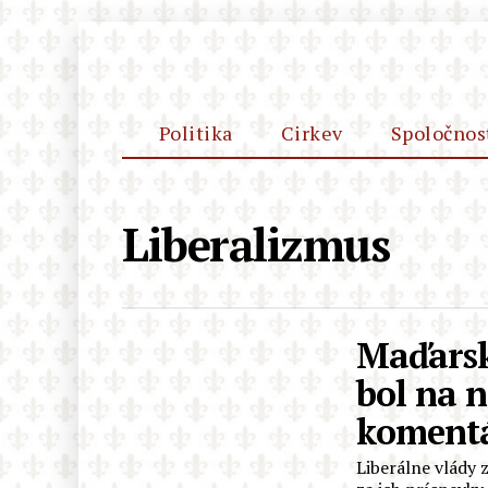
Politika
Cirkev
Spoločnos
Liberalizmus
Maďarsk
bol na 
komentá
Liberálne vlády 