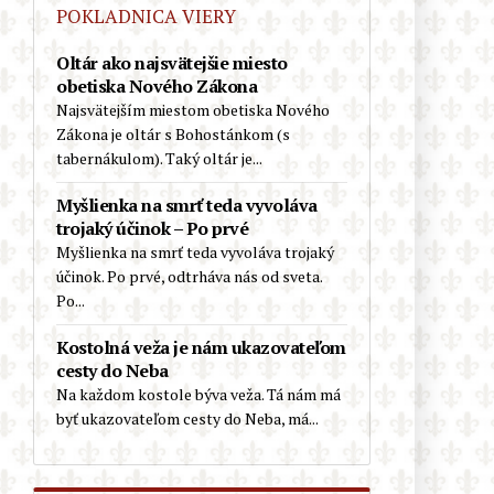
Biskup Schneider: „Pre náboženstvo
POKLADNICA VIERY
nie je nič nebezpečnejšie, ako
zasahovanie do liturgie“
Oltár ako najsvätejšie miesto
obetiska Nového Zákona
Európa v rozklade: Starostka
Najsvätejším miestom obetiska Nového
Reykjavíku a luteránsky biskup sa
Zákona je oltár s Bohostánkom (s
zúčastnili pochodu hnutia Slut Walk
tabernákulom). Taký oltár je...
(Chodiť ako šľapka), ktoré bojuje
proti predsudkom
Myšlienka na smrť teda vyvoláva
trojaký účinok – Po prvé
Kardinál Schönborn víta, že
Myšlienka na smrť teda vyvoláva trojaký
zatvorené katolícke kostoly
účinok. Po prvé, odtrháva nás od sveta.
prevezmú schizmatickí a heretickí
Po...
nekatolíci
Kostolná veža je nám ukazovateľom
Pokrokový španielsky kňaz o
cesty do Neba
nelegálnych migrantoch z Ceuty:
Na každom kostole býva veža. Tá nám má
„Sú svätí. Nerobia žiadne
byť ukazovateľom cesty do Neba, má...
problémy…“
Nemecko: Kňaz odsúdil LGBT