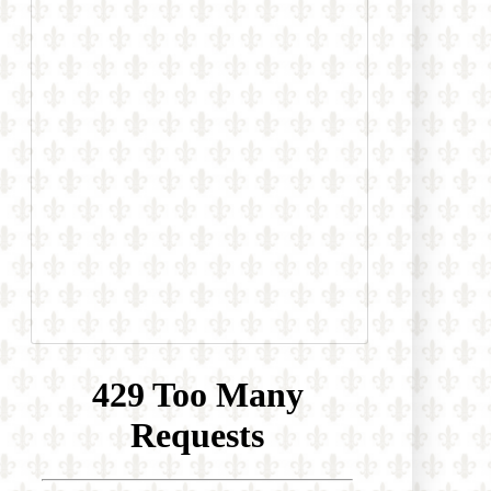
Uviedla oslavnú reportáž o účasti na
LGBT konferencii heterodoxného
hnutia Outreach. Nechýbal ani
James Martin…
Daily Mail: „Sú verejne dostupné
zábery, ktoré ukazujú, ako sa
niektorí migranti na španielskej
Ceute pokúšajú vlámať do
súkromných domov“
Prieskum biskupskej konferencie
medzi mladými brazílskymi
katolíkmi: Nedôstojná liturgia, príliš
politiky a málo vierouky ich
odvracia od života viery
Španielsko: Diecéza Cádiz a Ceuta
zareagovala na čerstvú inváziu
ilegálnych imigrantov tým, že všetky
cirkevné zbierky odovzdala pre