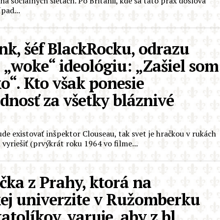
na sociálnych sieťach. Po Británii, kde sa táto prax doslova
pad...
nk, šéf BlackRocku, odrazu
 „woke“ ideológiu: „Zašiel som
o“. Kto však ponesie
dnosť za všetky bláznivé
ude existovať inšpektor Clouseau, tak svet je hračkou v rukách
vyriešiť (prvýkrát roku 1964 vo filme...
čka z Prahy, ktorá na
kej univerzite v Ružomberku
tolíkov, varuje, aby z bl.