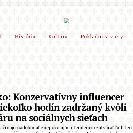
ť
História
Kultúra
Pokladnica viery
o: Konzervatívny influencer
niekoľko hodín zadržaný kvôli
ru na sociálnych sieťach
začínajú nadobúdať znepokojujúcu tendenciu zatvárať ľudí len