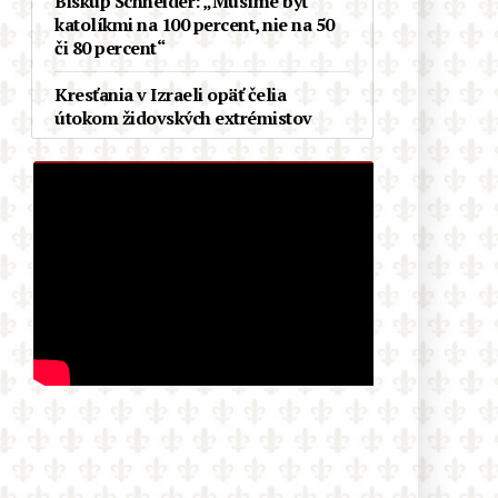
Biskup Schneider: „Musíme byť
katolíkmi na 100 percent, nie na 50
či 80 percent“
Kresťania v Izraeli opäť čelia
útokom židovských extrémistov
Demokratické primárky v Michigane
vyhral proislamský kandidát. Budúci
týždeň môže vo Wisconsine vyhrať
Aziatka, ktorú odpudzujú belosi
V Čile si pripomínajú 100. výročie
korunovácie Panny Márie
Karmelskej, Kráľovnej a Matky
Latinskej Ameriky
Ďalší debakel progresívnej
mašinérie: Černošský akademik z
Cambridge, woke celebrita prvej
kategórie, sa ukázal byť
podvodníkom