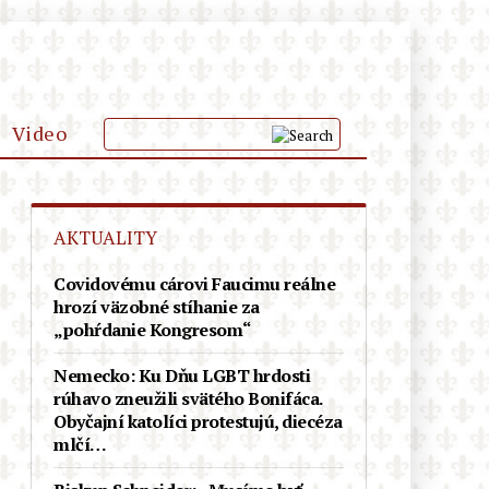
Video
KLUB PRIATEĽOV
AKTUALITY
PODPOR
Covidovému cárovi Faucimu reálne
hrozí väzobné stíhanie za
„pohŕdanie Kongresom“
Nemecko: Ku Dňu LGBT hrdosti
rúhavo zneužili svätého Bonifáca.
Obyčajní katolíci protestujú, diecéza
mlčí…