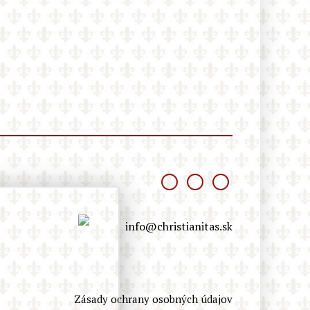
je to vedecký podvodník pohltený
márnivosťou“
Kardinál Roche: „Pápež Lev
nezmení Traditiones custodes a
nevráti sa k Summorum pontificum“
Vatikán usporadúva prvé oficiálne
kolokvium o dialógu s
konfucianizmom. Ako o ňom súdili
pápeži v minulosti?
Terorista útočiaci v Berlíne bol v
Libanone zatknutý za vstup do ISIS –
v Nemecku ho pustili na slobodu
info@christianitas.sk
Zásady ochrany osobných údajov