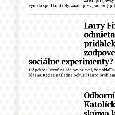
za ich príspevky 
vymkla spod kontroly, zažilo prvý podobný prí
Larry Fi
odmieta
priďalek
zodpove
sociálne experimenty?
Inšpektor Dreyfuss rád hovorieval, že pokiaľ b
blázna. Keď sa následne pokúsil tento problém 
Odborní
Katolíc
skúma ka