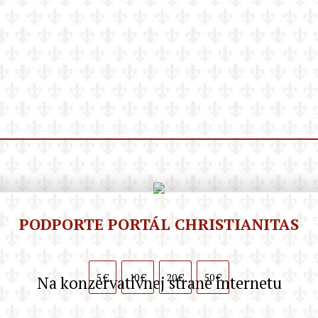
PODPORTE PORTÁL CHRISTIANITAS
5 €
10 €
20 €
50 €
Na konzervatívnej strane internetu