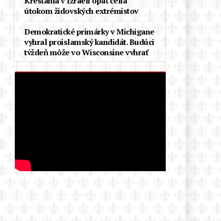
Kresťania v Izraeli opäť čelia
útokom židovských extrémistov
Demokratické primárky v Michigane
vyhral proislamský kandidát. Budúci
týždeň môže vo Wisconsine vyhrať
Aziatka, ktorú odpudzujú belosi
V Čile si pripomínajú 100. výročie
korunovácie Panny Márie
Karmelskej, Kráľovnej a Matky
Latinskej Ameriky
Ďalší debakel progresívnej
mašinérie: Černošský akademik z
Cambridge, woke celebrita prvej
kategórie, sa ukázal byť
podvodníkom
Rod Dreher opäť raz tne do živého:
„Moderné pravoslávne i katolícke
kresťanstvo sú de facto