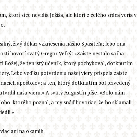
m, ktorí síce nevidia Ježiša, ale ktorí z celého srdca veria v
o.
lný, živý dôkaz vzkriesenia nášho Spasiteľa; lebo ona
losti hovorí svätý Gregor Veľký: «Zaiste nestalo sa iba
i Božej, že ten istý učeník, ktorý pochyboval, dotknutím
iery. Lebo veď ku potvrdeniu našej viery prispela zaiste
eriacich apoštolov; a ten, ktorý dotknutím bol privedený
utvrdil našu vieru.» A svätý Augustín píše: «Bolo nám
Toho, ktorého poznal, a my snáď hovoriac, že ho sklamali
iedli.»
viac ani na okamih.