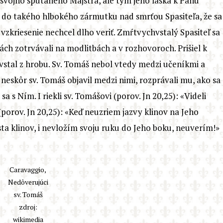
mi svojho spútaného Majstra, ale tým jeho láska k Pánu
la do takého hlbokého zármutku nad smrťou Spasiteľa, že sa
 vzkriesenie nechcel dlho veriť. Zmŕtvychvstalý Spasiteľ sa
rách zotrvávali na modlitbách a v rozhovoroch. Prišiel k
ý vstal z hrobu. Sv. Tomáš nebol vtedy medzi učeníkmi a
a neskôr sv. Tomáš objavil medzi nimi, rozprávali mu, ako sa
 sa s Ním. I riekli sv. Tomášovi (porov. Jn 20,25): «Videli
(porov. Jn 20,25): «Keď neuzriem jazvy klinov na Jeho
ta klinov, i nevložím svoju ruku do Jeho boku, neuverím!»
Caravaggio,
Nedôverujúci
sv. Tomáš
zdroj:
wikimedia