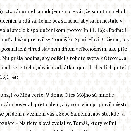
15): «Lazár umrel; a radujem sa pre vás, že som tam nebol,
učeníci, a zdá sa, že nie bez strachu, aby sa im nestalo v
zvolal smelo k spoluučeníkom (porov. Jn 11, 16): «Poďme i
nosť a lásku prejavil sv. Tomáš ku Spasiteľovi Božiemu, prv
a posilnil ich! «Pred slávnym dňom veľkonočným, ako píše
, že Mu prišla hodina, aby odišiel z tohoto sveta k Otcovi… a
il, že je treba, aby ich zakrátko opustil, chcel ich potešiť
 13,1–4):
 Boha, i vo Mňa verte! V dome Otca Môjho sú mnohé
om vám povedal; preto idem, aby som vám pripravil miesto.
se prídem a vezmem vás k Sebe Samému, aby ste, kde Ja
 poznáte.» Na tieto slová zvolal sv. Tomáš, ktorý veľmi