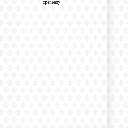
zostáva verný Tradícii: „Od
mladosti som bol pripravený
bojovať prehraný boj“
Bývalý mafiánsky boss o filme
Citizen Vigilante: „Každý z nás
môže byť bdelým občanom – tým, že
pôjde voliť a odmietne woke
ideológiu“
Poľský Ústavný súd zrušil normu,
ktorá umožňovala zapisovať zväzky
osôb rovnakého pohlavia uzavreté v
iných krajinách EÚ
Rod Dreher o covidovom cárovi
Faucim: „Jeho denníky odhaľujú, že
je to vedecký podvodník pohltený
márnivosťou“
Kardinál Roche: „Pápež Lev