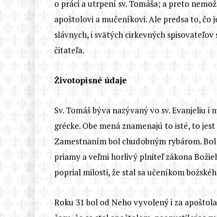
o práci a utrpení sv. Tomáša; a preto nemo
apoštolovi a mučeníkovi. Ale predsa to, čo 
slávnych, i svätých cirkevných spisovateľov
čitateľa.
Životopisné údaje
Sv. Tomáš býva nazývaný vo sv. Evanjeliu i
grécke. Obe mená znamenajú to isté, to jest 
Zamestnaním bol chudobným rybárom. Bol s
priamy a veľmi horlivý plniteľ zákona Boži
poprial milosti, že stal sa učeníkom božskéh
Roku 31 bol od Neho vyvolený i za apoštola