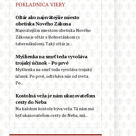
Európa v rozklade: Starostka
POKLADNICA VIERY
Reykjavíku a luteránsky biskup sa
zúčastnili pochodu hnutia Slut Walk
Oltár ako najsvätejšie miesto
(Chodiť ako šľapka), ktoré bojuje
obetiska Nového Zákona
proti predsudkom
Najsvätejším miestom obetiska Nového
Zákona je oltár s Bohostánkom (s
Kardinál Schönborn víta, že
tabernákulom). Taký oltár je...
zatvorené katolícke kostoly
prevezmú schizmatickí a heretickí
Myšlienka na smrť teda vyvoláva
nekatolíci
trojaký účinok – Po prvé
Myšlienka na smrť teda vyvoláva trojaký
Pokrokový španielsky kňaz o
účinok. Po prvé, odtrháva nás od sveta.
nelegálnych migrantoch z Ceuty:
Po...
„Sú svätí. Nerobia žiadne
problémy…“
Kostolná veža je nám ukazovateľom
cesty do Neba
Nemecko: Kňaz odsúdil LGBT
Na každom kostole býva veža. Tá nám má
pochod v Berlíne ako zvrátenosť a
byť ukazovateľom cesty do Neba, má...
diecéza sa od neho následne
dištancovala! Kto nejasá nad LGBT,
nie je dobrý katolík?