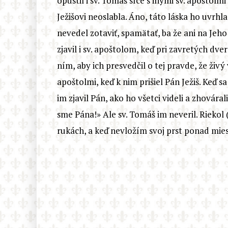
opustil i sv. Tomáš síce s inými sv. apoštol
Ježišovi neoslabla. Áno, táto láska ho uvrh
nevedel zotaviť, spamätať, ba že ani na Jeho
zjavil i sv. apoštolom, keď pri zavretých dve
ním, aby ich presvedčil o tej pravde, že živ
apoštolmi, keď k nim prišiel Pán Ježiš. Keď s
im zjavil Pán, ako ho všetci videli a zhovárali
sme Pána!» Ale sv. Tomáš im neveril. Riekol 
rukách, a keď nevložím svoj prst ponad mies