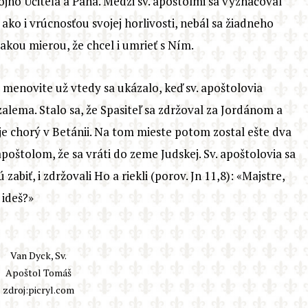
vojho Učiteľa a Pána. Medzi sv. apoštolmi sa vyznačoval
ko i vrúcnosťou svojej horlivosti, nebál sa žiadneho
akou mierou, že chcel i umrieť s Ním.
a menovite už vtedy sa ukázalo, keď sv. apoštolovia
alema. Stalo sa, že Spasiteľ sa zdržoval za Jordánom a
 je chorý v Betánii. Na tom mieste potom zostal ešte dva
poštolom, že sa vráti do zeme Judskej. Sv. apoštolovia sa
abiť, i zdržovali Ho a riekli (porov. Jn 11,8): «Majstre,
 ideš?»
Van Dyck, Sv.
Apoštol Tomáš
zdroj:picryl.com