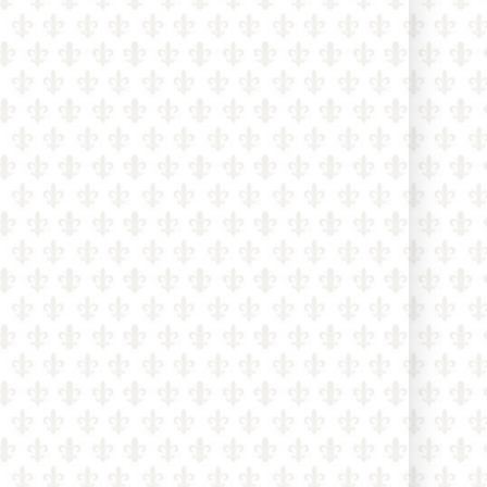
nezmení Traditiones custodes a
nevráti sa k Summorum pontificum“
Vatikán usporadúva prvé oficiálne
kolokvium o dialógu s
konfucianizmom. Ako o ňom súdili
pápeži v minulosti?
Terorista útočiaci v Berlíne bol v
Libanone zatknutý za vstup do ISIS –
v Nemecku ho pustili na slobodu
Arcibiskup tvrdí, že moslimovia
majú „Bohom dané právo“ stavať
mešitu a katolíci im majú pomáhať