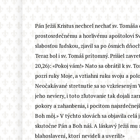
Pán Ježiš Kristus nechcel nechať sv. Tomáša
prostosrdečnému a horlivému apoštolovi Sv
slabosťou ľudskou, zjavil sa po ôsmich dňo
Teraz bol i sv. Tomáš prítomný. Prišiel zavre
20,26): «Pokoj vám!» Nato sa obrátil k sv. To
pozri ruky Moje, a vztiahni ruku svoju a pol
Neočakávané stretnutie sa so vzkrieseným 
jeho neviery, i toto zľutovanie tak dojali z
pokory a zahanbenia, i pocitom najsrdečnejš
Boh môj.» V týchto slovách sa objavila celá j
skutočne Pán a Boh náš. A láskavý Ježiš mu ri
blahoslavení, ktorí nevideli a uverili!»