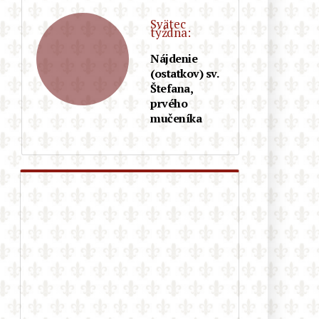
Autor populárneho katolíckeho
Svätec
románu „Otec Eliáš: Apokalypsa“
týždna:
vydáva ďalšie zaujímavé dielo s
Nájdenie
postapokalyptickou tematikou
(ostatkov) sv.
Štefana,
Pakistan: 13-ročná kresťanka bola
prvého
unesená moslimami, donútená k
mučeníka
sobášu a ku konverzii na islam.
Následný súd to po predložení
falošných dôkazov odobril…
Rakúsko: Ministerstvo vnútra
uviedlo, že agresivita voči
kresťanom vzrástla za rok o 29 %
Teologická fakulta v Trnave
napreduje v LGBT infiltrácii:
Uviedla oslavnú reportáž o účasti na
LGBT konferencii heterodoxného
hnutia Outreach. Nechýbal ani
James Martin…