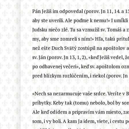
Pán Ježiš im odpovedal (porov. Jn 11, 14. a 
aby ste uverili. Ale poďme k nemu!» I umĺkli 
Judsku niečo zlé. Tu sa vzmužil sv. Tomáš a 
my, aby sme zomreli s ním!» Hľa, takú prítul
než ešte Duch Svätý zostúpil na apoštolov 
sv. Ján (porov. Jn 13, 1, 2), «keď Ježiš vedel
po odbavenej večeri», keď sv. apoštolom oznám
pred blízkym rozlúčením, i riekol (porov. Jn
«Nech sa nezarmucuje vaše srdce. Veríte v
príbytky. Keby tak (tomu) nebolo, bol by s
Ale keď odídem a pripravím vám miesto, za
som, i vy boli. A kam Ja idem, viete, i cestu