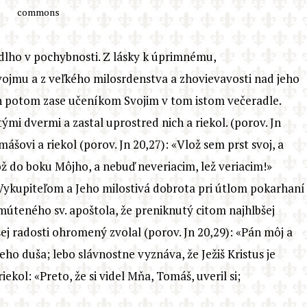
commons
 dlho v pochybnosti. Z lásky k úprimnému,
ojmu a z veľkého milosrdenstva a zhovievavosti nad jeho
ch potom zase učeníkom Svojim v tom istom večeradle.
tými dvermi a zastal uprostred nich a riekol. (porov. Jn
mášovi a riekol (porov. Jn 20,27): «Vlož sem prst svoj, a
ož do boku Môjho, a nebuď neveriacim, lež veriacim!»
Vykupiteľom a Jeho milostivá dobrota pri útlom pokarhaní
armúteného sv. apoštola, že preniknutý citom najhlbšej
ej radosti ohromený zvolal (porov. Jn 20,29): «Pán môj a
eho duša; lebo slávnostne vyznáva, že Ježiš Kristus je
ekol: «Preto, že si videl Mňa, Tomáš, uveril si;