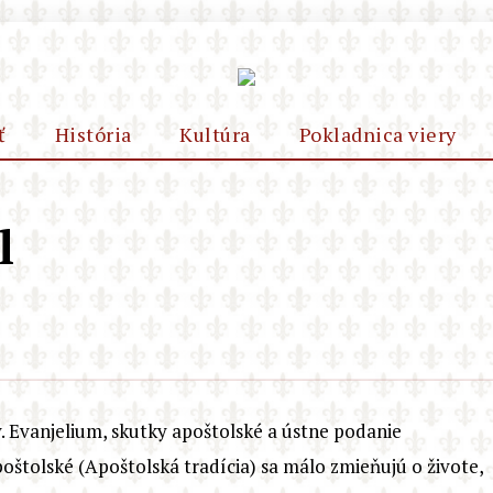
ť
História
Kultúra
Pokladnica viery
l
. Evanjelium, skutky apoštolské a ústne podanie
oštolské (Apoštolská tradícia) sa málo zmieňujú o živote,