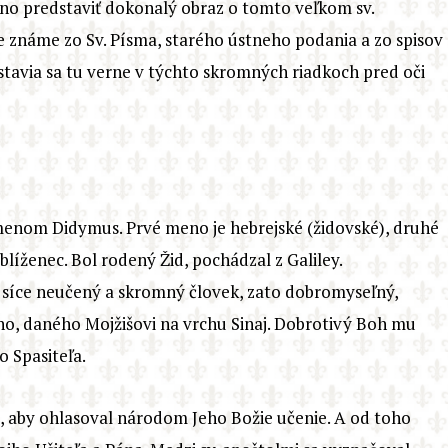
žno predstaviť dokonalý obraz o tomto veľkom sv.
je známe zo Sv. Písma, starého ústneho podania a zo spisov
 stavia sa tu verne v týchto skromných riadkoch pred oči
 menom Didymus. Prvé meno je hebrejské (židovské), druhé
blíženec. Bol rodený Žid, pochádzal z Galiley.
íce neučený a skromný človek, zato dobromyseľný,
eho, daného Mojžišovi na vrchu Sinaj. Dobrotivý Boh mu
o Spasiteľa.
, aby ohlasoval národom Jeho Božie učenie. A od toho