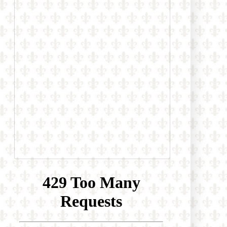
Daily Mail: „Sú verejne dostupné
zábery, ktoré ukazujú, ako sa
niektorí migranti na španielskej
Ceute pokúšajú vlámať do
súkromných domov“
Prieskum biskupskej konferencie
medzi mladými brazílskymi
katolíkmi: Nedôstojná liturgia, príliš
politiky a málo vierouky ich
odvracia od života viery
Španielsko: Diecéza Cádiz a Ceuta
zareagovala na čerstvú inváziu
ilegálnych imigrantov tým, že všetky
cirkevné zbierky odovzdala pre
nich!
Známy katolícky spisovateľ Martin
Mosebach sa dnes dožíva 75 rokov a