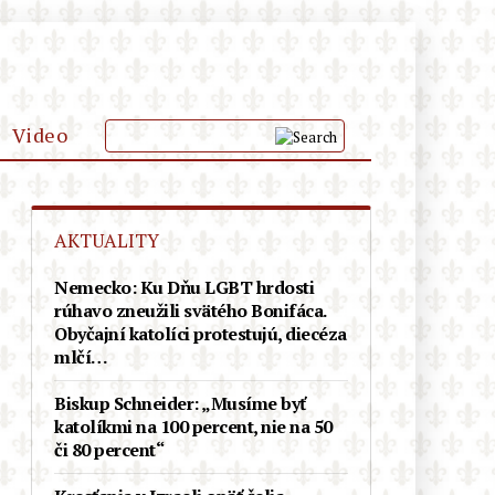
Video
KLUB PRIATEĽOV
AKTUALITY
PODPOR
Nemecko: Ku Dňu LGBT hrdosti
rúhavo zneužili svätého Bonifáca.
Obyčajní katolíci protestujú, diecéza
mlčí…
Biskup Schneider: „Musíme byť
katolíkmi na 100 percent, nie na 50
či 80 percent“