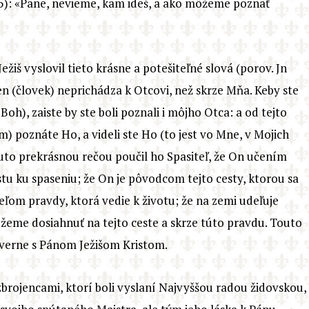
4,5): «Pane, nevieme, kam ideš, a ako môžeme poznať
ežiš vyslovil tieto krásne a potešiteľné slová (porov. Jn
den (človek) neprichádza k Otcovi, než skrze Mňa. Keby ste
Boh), zaiste by ste boli poznali i môjho Otca: a od tejto
 poznáte Ho, a videli ste Ho (to jest vo Mne, v Mojich
outo prekrásnou rečou poučil ho Spasiteľ, že On učením
tu ku spaseniu; že On je pôvodcom tejto cesty, ktorou sa
ľom pravdy, ktorá vedie k životu; že na zemi udeľuje
ôžeme dosiahnuť na tejto ceste a skrze túto pravdu. Touto
 verne s Pánom Ježišom Kristom.
zbrojencami, ktorí boli vyslaní Najvyššou radou židovskou,