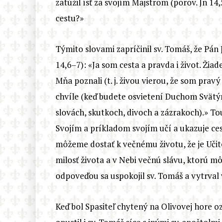
zatúžil ísť za svojím Majstrom (porov. Jn 1
cestu?»
Týmito slovami zapríčinil sv. Tomáš, že Pán J
14,6–7): «Ja som cesta a pravda i život. Žia
Mňa poznali (t. j. živou vierou, že som pravý 
chvíle (keď budete osvietení Duchom Svätým)
slovách, skutkoch, divoch a zázrakoch).» T
Svojím a príkladom svojím učí a ukazuje ces
môžeme dostať k večnému životu, že je Učite
milosť života a v Nebi večnú slávu, ktorú m
odpoveďou sa uspokojil sv. Tomáš a vytrval
Keď bol Spasiteľ chytený na Olivovej hore o