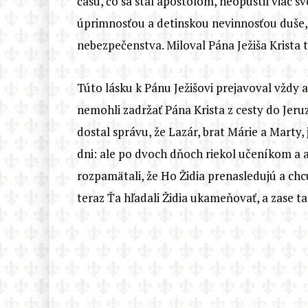
času, čo sa stal apoštolom, neopustil viac s
úprimnosťou a detinskou nevinnosťou duše, a
nebezpečenstva. Miloval Pána Ježiša Krista t
Túto lásku k Pánu Ježišovi prejavoval vždy 
nemohli zadržať Pána Krista z cesty do Jeruz
dostal správu, že Lazár, brat Márie a Marty,
dni: ale po dvoch dňoch riekol učeníkom a a
rozpamätali, že Ho Židia prenasledujú a chcú z
teraz Ťa hľadali Židia ukameňovať, a zase ta