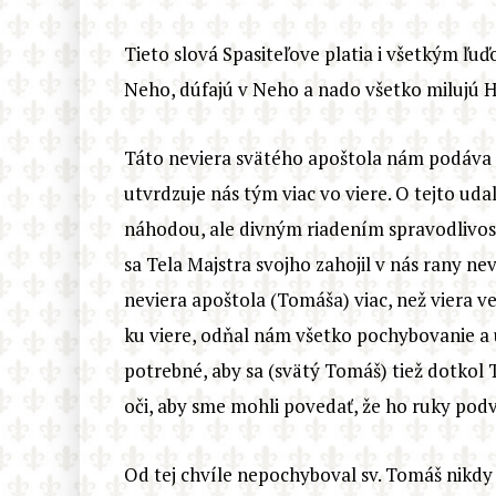
Tieto slová Spasiteľove platia i všetkým ľuďo
Neho, dúfajú v Neho a nado všetko milujú H
Táto neviera svätého apoštola nám podáva si
utvrdzuje nás tým viac vo viere. O tejto uda
náhodou, ale divným riadením spravodlivost
sa Tela Majstra svojho zahojil v nás rany nev
neviera apoštola (Tomáša) viac, než viera v
ku viere, odňal nám všetko pochybovanie a 
potrebné, aby sa (svätý Tomáš) tiež dotkol 
oči, aby sme mohli povedať, že ho ruky podv
Od tej chvíle nepochyboval sv. Tomáš nikdy 