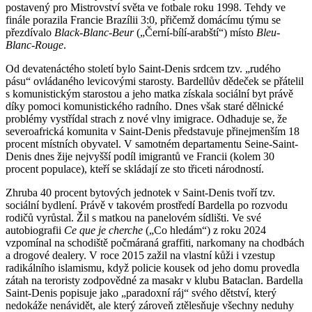
postavený pro Mistrovství světa ve fotbale roku 1998. Tehdy ve
finále porazila Francie Brazílii 3:0, přičemž domácímu týmu se
přezdívalo
Black-Blanc-Beur
(„Černí-bílí-arabští“) místo
Bleu-
Blanc-Rouge
.
Od devatenáctého století bylo Saint-Denis srdcem tzv. „rudého
pásu“ ovládaného levicovými starosty. Bardellův dědeček se přátelil
s komunistickým starostou a jeho matka získala sociální byt právě
díky pomoci komunistického radního. Dnes však staré dělnické
problémy vystřídal strach z nové vlny imigrace. Odhaduje se, že
severoafrická komunita v Saint-Denis představuje přinejmenším 18
procent místních obyvatel. V samotném departamentu Seine-Saint-
Denis dnes žije nejvyšší podíl imigrantů ve Francii (kolem 30
procent populace), kteří se skládají ze sto třiceti národností.
Zhruba 40 procent bytových jednotek v Saint-Denis tvoří tzv.
sociální bydlení. Právě v takovém prostředí Bardella po rozvodu
rodičů vyrůstal. Žil s matkou na panelovém sídlišti. Ve své
autobiografii
Ce que je cherche
(„Co hledám“) z roku 2024
vzpomínal na schodiště počmáraná graffiti, narkomany na chodbách
a drogové dealery. V roce 2015 zažil na vlastní kůži i vzestup
radikálního islamismu, když policie kousek od jeho domu provedla
zátah na teroristy zodpovědné za masakr v klubu Bataclan. Bardella
Saint-Denis popisuje jako „paradoxní ráj“ svého dětství, který
nedokáže nenávidět, ale který zároveň ztělesňuje všechny neduhy