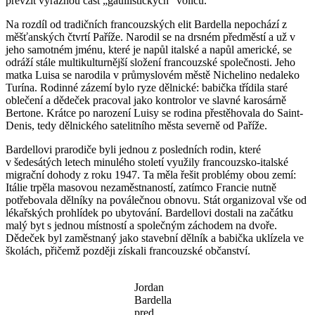
převzít výraznou část „gaullistických“ voličů.
Na rozdíl od tradičních francouzských elit Bardella nepochází z
měšťanských čtvrtí Paříže. Narodil se na drsném předměstí a už v
jeho samotném jménu, které je napůl italské a napůl americké, se
odráží stále multikulturnější složení francouzské společnosti. Jeho
matka Luisa se narodila v průmyslovém městě Nichelino nedaleko
Turína. Rodinné zázemí bylo ryze dělnické: babička třídila staré
oblečení a dědeček pracoval jako kontrolor ve slavné karosárně
Bertone. Krátce po narození Luisy se rodina přestěhovala do Saint-
Denis, tedy dělnického satelitního města severně od Paříže.
Bardellovi prarodiče byli jednou z posledních rodin, které
v šedesátých letech minulého století využily francouzsko-italské
migrační dohody z roku 1947. Ta měla řešit problémy obou zemí:
Itálie trpěla masovou nezaměstnaností, zatímco Francie nutně
potřebovala dělníky na poválečnou obnovu. Stát organizoval vše od
lékařských prohlídek po ubytování. Bardellovi dostali na začátku
malý byt s jednou místností a společným záchodem na dvoře.
Dědeček byl zaměstnaný jako stavební dělník a babička uklízela ve
školách, přičemž později získali francouzské občanství.
Jordan
Bardella
pred