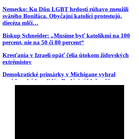
Nemecko: Ku Dňu LGBT hrdosti rúhavo zneužili
svätého Bonifáca. Obyčajní katolíci protestujú,
diecéza mlčí…
Biskup Schneider: „Musíme byť katolíkmi na 100
percent, nie na 50 či 80 percent“
Kresťania v Izraeli opäť čelia útokom židovských
extrémistov
Demokratické primárky v Michigane vyhral
proislamský kandidát. Budúci týždeň môže vo
Wisconsine vyhrať Aziatka, ktorú odpudzujú belosi
V Čile si pripomínajú 100. výročie korunovácie
Panny Márie Karmelskej, Kráľovnej a Matky
Latinskej Ameriky
Ďalší debakel progresívnej mašinérie: Černošský
akademik z Cambridge, woke celebrita prvej