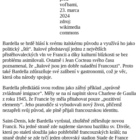
voľbami,
23. marca
2024
zdroj:
wikimedia
commons
Bardella se hrdě hlásí k svému italskému původu a využívá ho jako
politický „štít“. Italové představují jednu z největších
přistěhovaleckých vln ve Francii a díky kulturní blízkosti se bez
problému asimilovali. Ostatně i Jean Cocteau svého času
poznamenal, že „Italové jsou jen dobře naladění Francouzi“. Proto
také Bardella zdůrazňuje své zalíbení v gastronomii, což je věc,
která oba národy spojuje.
Bardella předkládá svou rodinu jako zářný příklad „správně
zvládnuté imigrace“. Měly se na ní naplnit slova Charlese de Gaulla
z roku 1945, že Francie by měla přitahovat pouze „pozitivní
elementy“. Jeho prarodiče si vybudovali nový život, přičemž
nezapřeli svůj původ, ale plně přijali francouzskou identitu.
Saint-Denis, kde Bardella vyrůstal, zhuštěně ztělesňuje novou
Francii. Na jedné straně zde najdeme slavnou baziliku sv. Diviše,
která po staletí sloužila jako pohřebiště francouzských králů; na
straně druhé se zde tyčí jeden obrovský stadion Stade de France