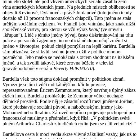
minulého století ale pod vlivem amerických seriálů zasáhla zemi
vlna amerických křestních jmen. Na předních místech oblíbenosti se
objevili Kevinové, Dylanové a právě Jordanové (toto jméno tehdy
dostalo až 13 procent francouzských chlapců). Tato jména se stala
určitým sociálním cejchem. Ve Francii jsou vnímána jako znak nižší
společenské vrstvy, pro kterou se vžil výraz
beauf
(ve smyslu
„křupan“). Lidé s těmito jmény bývají často diskriminováni na trhu
práce a personální agentury jim neoficiálně doporučují změnit si
jméno v životopise, pokud chtějí pomýšlet na lepší kariéru. Bardella
sám přiznává, že si kvůli svému jménu užil v politice mnoho
posměchu. Jeho matka se nedokázala s otcem shodnout na italském
jméně, a tak zvolili takové, které zrovna běželo v televizi
(pravděpodobně v seriálu
Beverly Hills 90210
).
Bardella však toto stigma dokázal proměnit v politickou zbraň.
Vymezuje se tím i vůči radikálnějšímu křídlu pravice,
reprezentovanému Éricem Zemmourem, který navrhuje úplný zákaz
cizích jmen. Bardella prohlašuje, že Zemmour vůbec nechápe
dělnické prostředí. Podle něj je zásadní rozdíl mezi jménem Jordan,
které představuje sociální původ, a náboženskými jmény jako
Mohamed nebo Ibrahim. Zároveň nepřímo projevuje pochopení pro
francouzské muslimy z předměstí, když říká: „V politickém světě
plném Arthurů a Charlesů z tradičních rodin jsem se cítil velmi cizí.“
Bardellova cesta k moci vedla skrze vlivné zákulisní vazby, jak už to