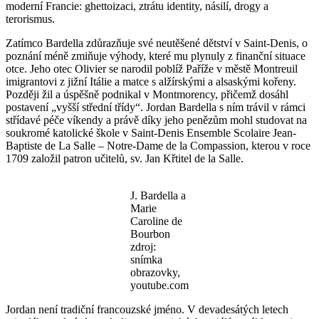
moderní Francie: ghettoizaci, ztrátu identity, násilí, drogy a
terorismus.
Zatímco Bardella zdůrazňuje své neutěšené dětství v Saint-Denis, o
poznání méně zmiňuje výhody, které mu plynuly z finanční situace
otce. Jeho otec Olivier se narodil poblíž Paříže v městě Montreuil
imigrantovi z jižní Itálie a matce s alžírskými a alsaskými kořeny.
Později žil a úspěšně podnikal v Montmorency, přičemž dosáhl
postavení „vyšší střední třídy“. Jordan Bardella s ním trávil v rámci
střídavé péče víkendy a právě díky jeho penězům mohl studovat na
soukromé katolické škole v Saint-Denis Ensemble Scolaire Jean-
Baptiste de La Salle ‒ Notre-Dame de la Compassion, kterou v roce
1709 založil patron učitelů, sv. Jan Křtitel de la Salle.
J. Bardella a
Marie
Caroline de
Bourbon
zdroj:
snímka
obrazovky,
youtube.com
Jordan není tradiční francouzské jméno. V devadesátých letech