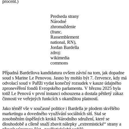
procent.)
Predseda strany
Národné
zhromaždenie
(franc.
Rassemblement
national, RN),
Jordan Bardella
zdroj:
wikimedia
commons
Případná Bardellova kandidatura ovšem závisí na tom, jak dopadne
soud s Marine Le Penovou. Jasno by mohlo být 7. července, kdy má
odvolací soud v Paříži vydat konečný rozsudek v kauze údajného
zpronevěření fondů Evropského parlamentu. V březnu 2025 byla
totiž Le Penová v první instanci odsouzena a dostala pětiletý zákaz
činnosti ve veřejných funkcích s okamžitou platností.
Jako téměř vše v současné politice i Bardella je plodem skvělého
marketingu a dovedného využívání sociálních sítí. Stal se
zosobněním úspěšných kroků Národního sdružení, které se
dlouhodobě a cíleně snaží zbavit nálepky „extremistické“ strany a