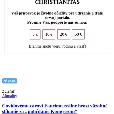
CHRISTIANITAS
Váš príspevok je životne dôležitý pre udržanie a ďalší
rozvoj portálu.
Prosíme Vás, podporte nás sumou:
5 €
10 €
20 €
50 €
Bráňme spolu vieru, rodinu a vlasť!
PDF (formát pre tlač)
Zdieľať
Aktuality
Covidovému cárovi Faucimu reálne hrozí väzobné
stíhanie za „pohŕdanie Kongresom“