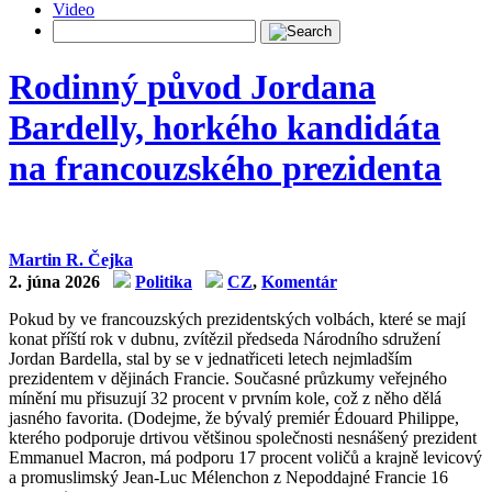
Video
Rodinný původ Jordana
Bardelly, horkého kandidáta
na francouzského prezidenta
Martin R. Čejka
2. júna 2026
Politika
CZ
,
Komentár
Pokud by ve francouzských prezidentských volbách, které se mají
konat příští rok v dubnu, zvítězil předseda Národního sdružení
Jordan Bardella, stal by se v jednatřiceti letech nejmladším
prezidentem v dějinách Francie. Současné průzkumy veřejného
mínění mu přisuzují 32 procent v prvním kole, což z něho dělá
jasného favorita. (Dodejme, že bývalý premiér Édouard Philippe,
kterého podporuje drtivou většinou společnosti nesnášený prezident
Emmanuel Macron, má podporu 17 procent voličů a krajně levicový
a promuslimský Jean‑Luc Mélenchon z Nepoddajné Francie 16