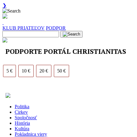
❯
KLUB PRIATEĽOV
PODPOR
PODPORTE PORTÁL CHRISTIANITAS
5 €
10 €
20 €
50 €
Politika
Cirkev
Spoločnosť
História
Kultúra
Pokladnica viery