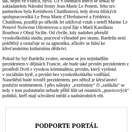
tak, nejen ve Francii, bývá. Už v osmnácti letech se setkal se
zakladatelem Národní fronty Jean-Marie Le Penem. Jeho tzv.
partnerkou byla Kerridwen Chatillonová, tedy dcera blízkých
spolupracovníků Le Pena Marie d’Herbaisové a Frédérica
Chatillona, později po několik let udržoval vztah s neteří Marine Le
Penové Nolwenn Olivierovou a nyní žije s Marií Karolínou
Bourbon z Obojí Sicílie. Od chvíle, kdy nadobro přerušil
vysokoškolská studia, pracoval výhradně pro stranu. Bardella není
pokřtěný a označuje se za agnostika, ačkoliv se hlásí ke
křesťanskému kulturnímu dědictví.
Pokud by byl Bardella zvolen, nestane se jen nejmladším
prezidentem v dějinách Francie, ale bude také prvním prezidentem z
prostředí čtvrtí s vysokou kriminalitou, prvním, který vyrůstal
v sociálním bytě, a prvním bez vysokoškolského vzdělání.
Naneštěstí bude rovněž prezidentem, pro něhož je křesťanství
pouhým sentimentem. I přes nálepky „extrémisty“ či „radikála“ se
tedy v tom podstatném nebude příliš lišit od ostatních „pravicových“
politiků, kteří mají schválení médií a nadnárodních elit.
PODPORTE PORTÁL