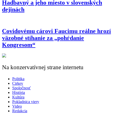
Hadbavný a jeho miesto v slovenských
dejinách
Covidovému cárovi Faucimu reálne hrozí
väzobné stíhanie za „pohŕdanie
Kongresom“
Na konzervatívnej strane internetu
Politika
Cirkev
Spoločnosť
História
Kultúra
Pokladnica viery
Video
Redakcia