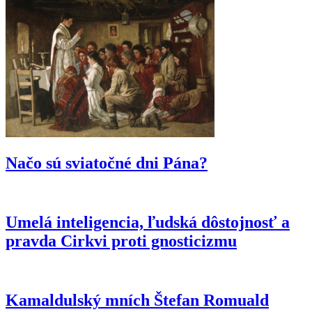
custodes a nevráti sa k Summorum pontificum“
Vatikán usporadúva prvé oficiálne kolokvium o
dialógu s konfucianizmom. Ako o ňom súdili pápeži
v minulosti?
Terorista útočiaci v Berlíne bol v Libanone zatknutý
za vstup do ISIS – v Nemecku ho pustili na slobodu
Načo sú sviatočné dni Pána?
Umelá inteligencia, ľudská dôstojnosť a
pravda Cirkvi proti gnosticizmu
Kamaldulský mních Štefan Romuald