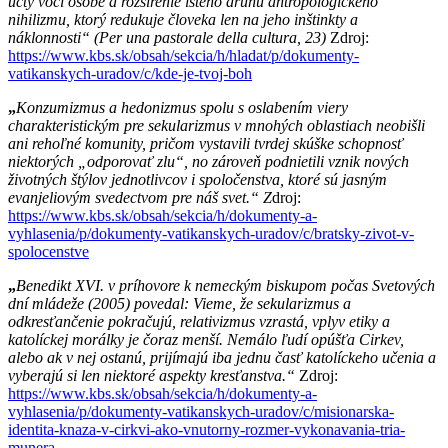
úcty voči osobe a rozšírenie istého druhu antropologického
nihilizmu, ktorý redukuje človeka len na jeho inštinkty a
náklonnosti“ (Per una pastorale della cultura, 23)
Zdroj:
https://www.kbs.sk/obsah/
sekcia/h/hladat/p/dokumenty-
vatikanskych-uradov/c/kde-je-tvoj-boh
„
Konzumizmus a hedonizmus spolu s oslabením viery
charakteristickým pre sekularizmus v mnohých oblastiach neobišli
ani rehoľné komunity, pričom vystavili tvrdej skúške schopnosť
niektorých „odporovať zlu“, no zároveň podnietili vznik nových
životných štýlov jednotlivcov i spoločenstva, ktoré sú jasným
evanjeliovým svedectvom pre náš svet.“ Z
droj:
https://www.kbs.sk/obsah/
sekcia/h/dokumenty-a-
vyhlasenia/p/dokumenty-vatikanskych-uradov/c/bratsky-zivot-v-
spolocenstve
„
Benedikt XVI. v príhovore k nemeckým biskupom počas Svetových
dní mládeže (2005) povedal: Vieme, že sekularizmus a
odkresťančenie pokračujú, relativizmus vzrastá, vplyv etiky a
katolíckej morálky je čoraz menší. Nemálo ľudí opúšťa Cirkev,
alebo ak v nej ostanú, prijímajú iba jednu časť katolíckeho učenia a
vyberajú si len niektoré aspekty kresťanstva.“
Zdroj:
https://www.kbs.sk/obsah/
sekcia/h/dokumenty-a-
vyhlasenia/p/dokumenty-vatikanskych-uradov/c/misionarska-
identita-knaza-v-cirkvi-ako-vnutorny-rozmer-vykonavania-tria-
munera