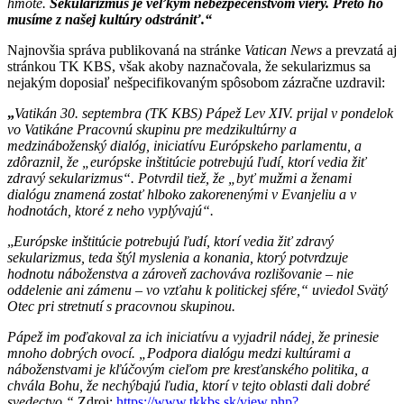
hmote.
Sekularizmus je veľkým nebezpečenstvom viery. Preto ho
musíme z našej kultúry odstrániť.“
Najnovšia správa publikovaná na stránke
Vatican News
a prevzatá aj
stránkou TK KBS, však akoby naznačovala, že sekularizmus sa
nejakým doposiaľ nešpecifikovaným spôsobom zázračne uzdravil:
„
Vatikán 30. septembra (TK KBS) Pápež Lev XIV. prijal v pondelok
vo Vatikáne Pracovnú skupinu pre medzikultúrny a
medzináboženský dialóg, iniciatívu Európskeho parlamentu, a
zdôraznil, že „európske inštitúcie potrebujú ľudí, ktorí vedia žiť
zdravý sekularizmus“. Potvrdil tiež, že „byť mužmi a ženami
dialógu znamená zostať hlboko zakorenenými v Evanjeliu a v
hodnotách, ktoré z neho vyplývajú“.
„
Európske inštitúcie potrebujú ľudí, ktorí vedia žiť zdravý
sekularizmus, teda štýl myslenia a konania, ktorý potvrdzuje
hodnotu náboženstva a zároveň zachováva rozlišovanie – nie
oddelenie ani zámenu – vo vzťahu k politickej sfére,“ uviedol Svätý
Otec pri stretnutí s pracovnou skupinou.
Pápež im poďakoval za ich iniciatívu a vyjadril nádej, že prinesie
mnoho dobrých ovocí. „Podpora dialógu medzi kultúrami a
náboženstvami je kľúčovým cieľom pre kresťanského politika, a
chvála Bohu, že nechýbajú ľudia, ktorí v tejto oblasti dali dobré
svedectvo.“
Zdroj:
https://www.tkkbs.sk/
view.php?