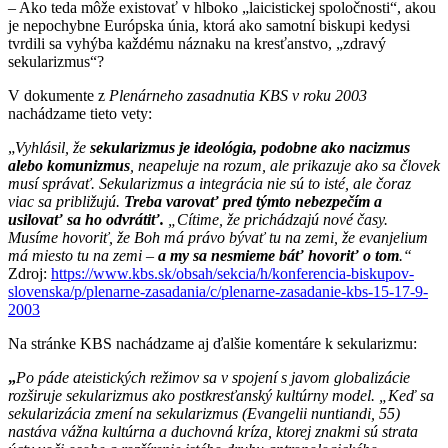
– Ako teda môže existovať v hlboko „laicistickej spoločnosti“, akou
je nepochybne Európska únia, ktorá ako samotní biskupi kedysi
tvrdili sa vyhýba každému náznaku na kresťanstvo, „zdravý
sekularizmus“?
V dokumente z
Plenárneho zasadnutia KBS v roku 2003
nachádzame tieto vety:
„
Vyhlásil, že
sekularizmus je ideológia, podobne ako nacizmus
alebo komunizmus
, neapeluje na rozum, ale prikazuje ako sa človek
musí správať. Sekularizmus a integrácia nie sú to isté, ale čoraz
viac sa približujú.
Treba varovať pred týmto nebezpečím a
usilovať sa ho odvrátiť.
„Cítime, že prichádzajú nové časy.
Musíme hovoriť, že Boh má právo bývať tu na zemi, že evanjelium
má miesto tu na zemi –
a my sa nesmieme báť hovoriť o tom
.“
Zdroj:
https://www.kbs.sk/obsah/
sekcia/h/konferencia-biskupov-
slovenska/p/plenarne-zasadania/c/plenarne-zasadanie-kbs-15-17-9-
2003
Na stránke KBS nachádzame aj ďalšie komentáre k sekularizmu:
„
Po páde ateistických režimov sa v spojení s javom globalizácie
rozširuje sekularizmus ako postkresťanský kultúrny model. „Keď sa
sekularizácia zmení na sekularizmus (Evangelii nuntiandi, 55)
nastáva vážna kultúrna a duchovná kríza, ktorej znakmi sú strata