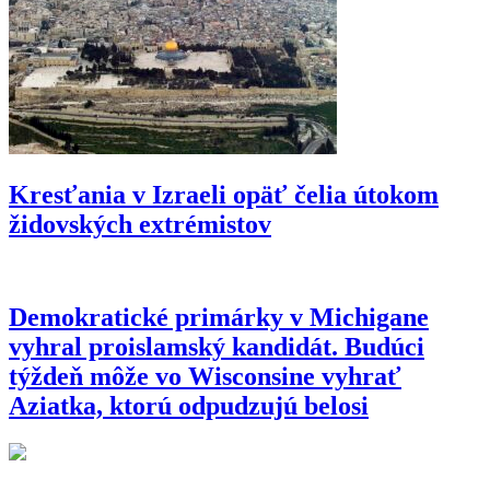
Kresťania v Izraeli opäť čelia útokom
židovských extrémistov
Demokratické primárky v Michigane
vyhral proislamský kandidát. Budúci
týždeň môže vo Wisconsine vyhrať
Aziatka, ktorú odpudzujú belosi