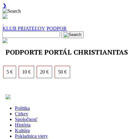
❯
KLUB PRIATEĽOV
PODPOR
PODPORTE PORTÁL CHRISTIANITAS
5 €
10 €
20 €
50 €
Politika
Cirkev
Spoločnosť
História
Kultúra
Pokladnica viery