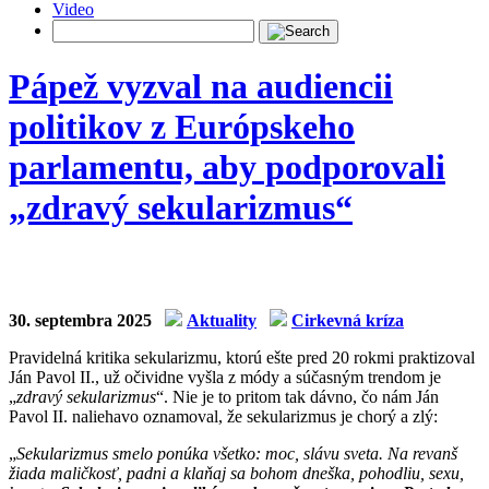
Video
Pápež vyzval na audiencii
politikov z Európskeho
parlamentu, aby podporovali
„zdravý sekularizmus“
30. septembra 2025
Aktuality
Cirkevná kríza
Pravidelná kritika sekularizmu, ktorú ešte pred 20 rokmi praktizoval
Ján Pavol II., už očividne vyšla z módy a súčasným trendom je
„
zdravý sekularizmus
“. Nie je to pritom tak dávno, čo nám Ján
Pavol II. naliehavo oznamoval, že sekularizmus je chorý a zlý:
„
Sekularizmus smelo ponúka všetko: moc, slávu sveta. Na revanš
žiada maličkosť, padni a klaňaj sa bohom dneška, pohodliu, sexu,