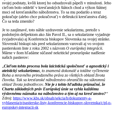
svojej podstaty, kvôli ktorej ho odsudzovali pápeži v minulosti. Jeho
cieľom bolo oddeliť v kresťanských štátoch chod a výkon štátnej
moci od kresťanského náboženstva. To sa mu podarilo a teraz
pokračuje (alebo chce pokračovať) v deštrukcii kresťanstva ďalej.
Čo sa teda zmenilo?
Je to zaujímavé, toto náhle uzdravenie sekularizmu, pretože s
podobným dešpektom ako Ján Pavol II., sa o sekularizme vyjadruje
(vyjadrovala) aj Konferencia biskupov Slovenska na svojej stránke.
Slovenskí biskupi nás pred sekularizmom varovali aj vo svojom
pastierskom liste z roku 2002 s názvom
O európskej integrácii
.
Márne v ňom hľadáme súčasné nekritické proeurópske nadšenie
našich pastierov:
„
Cieľom tohto procesu bola laicistická spoločnosť a agnostický i
ateistický sekularizmus
, to znamená dokonalé a totálne vyčlenenie
Boha a mravného prirodzeného práva zo všetkých oblastí života
človeka. Tak sa kresťanské náboženstvo ohraničilo na súkromnú
oblasť života jednotlivcov.
Nie je z tohto hľadiska príznačné, že
Charta základných práv Európskej únie sa vyhla každému
výslovnému náznaku na náboženstvo a tým aj na kresťanstvo?
“
Zdroj:
https://www.kbs.sk/obsah/
sekcia/h/dokumenty-a-
vyhlasenia/p/pastierske-listy-konferencie-biskupov-slovenska/c/pl-o-
europskej-integracii-sk