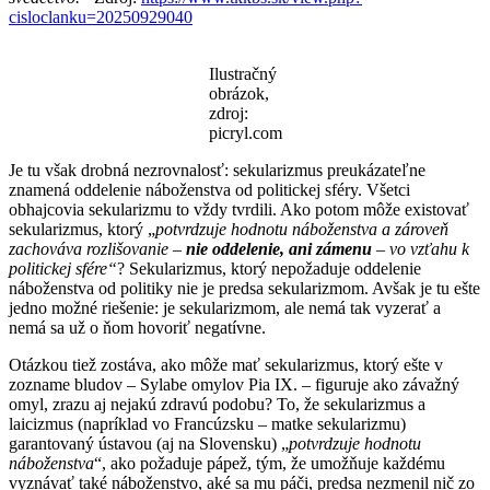
cisloclanku=20250929040
Ilustračný
obrázok,
zdroj:
picryl.com
Je tu však drobná nezrovnalosť: sekularizmus preukázateľne
znamená oddelenie náboženstva od politickej sféry. Všetci
obhajcovia sekularizmu to vždy tvrdili. Ako potom môže existovať
sekularizmus, ktorý „
potvrdzuje hodnotu náboženstva a zároveň
zachováva rozlišovanie –
nie oddelenie, ani zámenu
– vo vzťahu k
politickej sfére“
?
Sekularizmus, ktorý nepožaduje oddelenie
náboženstva od politiky nie je predsa sekularizmom. Avšak je tu ešte
jedno možné riešenie: je sekularizmom, ale nemá tak vyzerať a
nemá sa už o ňom hovoriť negatívne.
Otázkou tiež zostáva, ako môže mať sekularizmus, ktorý ešte v
zozname bludov – Sylabe omylov Pia IX. – figuruje ako závažný
omyl, zrazu aj nejakú zdravú podobu? To, že sekularizmus a
laicizmus (napríklad vo Francúzsku – matke sekularizmu)
garantovaný ústavou (aj na Slovensku) „
potvrdzuje hodnotu
náboženstva
“, ako požaduje pápež, tým, že umožňuje každému
vyznávať také náboženstvo, aké sa mu páči, predsa nezmenil nič zo