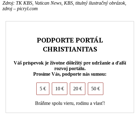
Zdroj: TK KBS, Vatican News, KBS,
titulný ilustračný obrázok,
zdroj – picryl.com
PODPORTE PORTÁL
CHRISTIANITAS
Váš príspevok je životne dôležitý pre udržanie a ďalší
rozvoj portálu.
Prosíme Vás, podporte nás sumou:
5 €
10 €
20 €
50 €
Bráňme spolu vieru, rodinu a vlasť!
PDF (formát pre tlač)