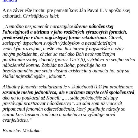
A na záver ešte trochu pre pamätníkov: Ján Pavol II. v apoštolskej
exhortácii
Christifideles laici:
„
Nemožno nespomenúť narastajúce
šírenie náboženskej
ľahostajnosti a ateizmu v jeho rozličných výrazových formách,
predovšetkým v dnes najčastejšej forme sekularizmu
. Človek,
zaslepený úspechom svojich výdobytkov a nezadržateľným
vedeckým rozvojom, a ešte viac fascinovaný najsladším a vždy
novým pokušením, chcieť sa stať ako Boh neohraničeným
používaním svojej slobody (por
ov
. Gn 3,5), vytrháva zo svojho srdca
náboženské korene. Zabúda na Boha, považuje ho za
bezvýznamného pre svoju vlastnú existenciu a odmieta ho, aby sa
klaňal najrozličnejším „idolom“.
Aktuálny fenomén sekularizmu je v skutočnosti ťažkým problémom:
zasahuje nielen jednotlivca, ale v určitom zmysle celé spoločenstvá
,
ako na to poukázal už Koncil: „… stále početnejšie zástupy
prestávajú praktizovať náboženstvo“. Ja sám som už viackrát
pripomenul fenomén odkresťančenia, ktorý postihuje národy so
starou kresťanskou tradíciou a naliehavo si vyžaduje novú
evanjelizáciu.“
B
ranislav
M
ichalka