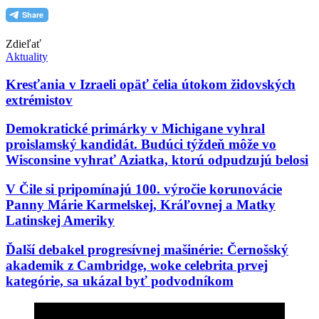
Zdieľať
Aktuality
Kresťania v Izraeli opäť čelia útokom židovských
extrémistov
Demokratické primárky v Michigane vyhral
proislamský kandidát. Budúci týždeň môže vo
Wisconsine vyhrať Aziatka, ktorú odpudzujú belosi
V Čile si pripomínajú 100. výročie korunovácie
Panny Márie Karmelskej, Kráľovnej a Matky
Latinskej Ameriky
Ďalší debakel progresívnej mašinérie: Černošský
akademik z Cambridge, woke celebrita prvej
kategórie, sa ukázal byť podvodníkom
Rod Dreher opäť raz tne do živého: „Moderné