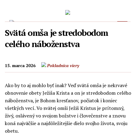
Svätá omša je stredobodom
celého náboženstva
15. marca 2026
Pokladnica viery
Ako by to aj mohlo byť inak? Veď svätá omša je nekrvavé
obnovenie obety Ježiša Krista a on je stredobodom celého
náboženstva, je Bohom kresťanov, počiatok i koniec
všetkých vecí. Vo svätej omši Ježiš Kristus je prítomný,
živý, oslávený vo svojom božstve i človečenstve a znovu
koná najväčšie a najdôležitejšie dielo svojho života, svoju
obetu.