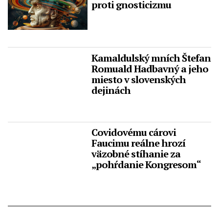
proti gnosticizmu
Kamaldulský mních Štefan
Romuald Hadbavný a jeho
miesto v slovenských
dejinách
Covidovému cárovi
Faucimu reálne hrozí
väzobné stíhanie za
„pohŕdanie Kongresom“