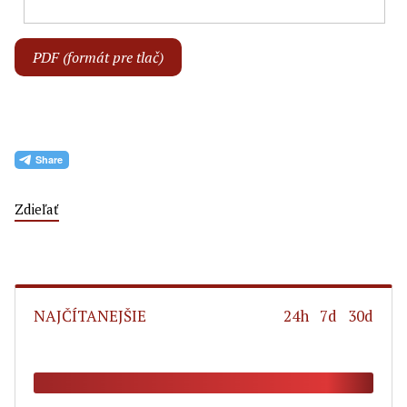
PDF (formát pre tlač)
Zdieľať
NAJČÍTANEJŠIE
24h
7d
30d