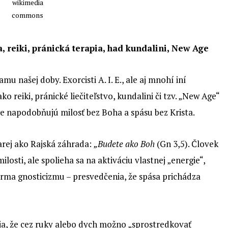
wikimedia
commons
a, reiki, pránická terapia, had kundalini, New Age
 našej doby. Exorcisti A. I. E., ale aj mnohí iní
ko reiki, pránické liečiteľstvo, kundalini či tzv. „New Age“
e napodobňujú milosť bez Boha a spásu bez Krista.
arej ako Rajská záhrada:
„Budete ako Boh
(Gn 3,5). Človek
losti, ale spolieha sa na aktiváciu vlastnej „energie“,
orma gnosticizmu – presvedčenia, že spása prichádza
rdia, že cez ruky alebo dych možno „sprostredkovať