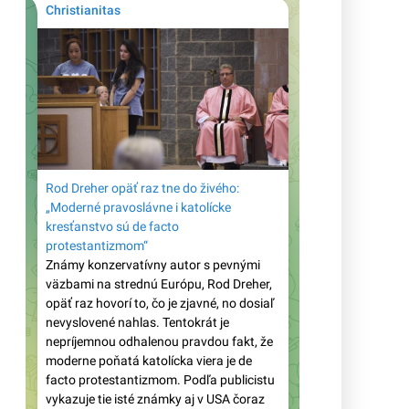
Arcibiskup tvrdí, že moslimovia
majú „Bohom dané právo“ stavať
mešitu a katolíci im majú pomáhať
Lev XIV. vymenoval
konzervatívneho arcibiskupa
Cordileoneho do Apoštolskej
signatúry, najvyššieho súdu
katolíckej Cirkvi
Kardinál Zen o LGBT a súčasnom
svete: „Milosrdný Boh zoslal oheň
aj na zničenie Sodomy“
Prestížny katolícky denník Aavenire
ohlasuje s 10. výročím Amoris
laetitia a stretnutím biskupov
zvolaným Levom XIV., príklon k
alternatívnym „rodinám“
Ako progresivizmus „podporuje“