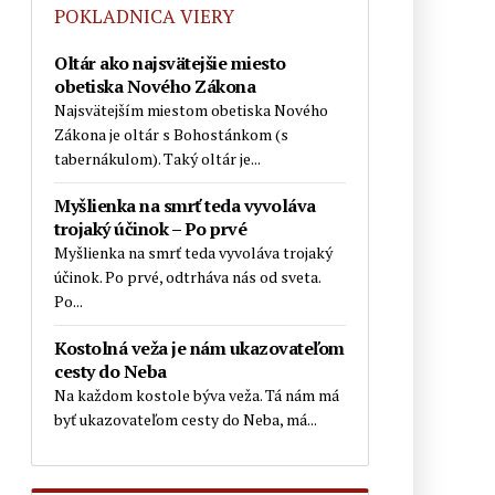
Rakúsko: Ministerstvo vnútra
POKLADNICA VIERY
uviedlo, že agresivita voči
kresťanom vzrástla za rok o 29 %
Oltár ako najsvätejšie miesto
obetiska Nového Zákona
Teologická fakulta v Trnave
Najsvätejším miestom obetiska Nového
napreduje v LGBT infiltrácii:
Zákona je oltár s Bohostánkom (s
Uviedla oslavnú reportáž o účasti na
tabernákulom). Taký oltár je...
LGBT konferencii heterodoxného
hnutia Outreach. Nechýbal ani
Myšlienka na smrť teda vyvoláva
James Martin…
trojaký účinok – Po prvé
Myšlienka na smrť teda vyvoláva trojaký
Daily Mail: „Sú verejne dostupné
účinok. Po prvé, odtrháva nás od sveta.
zábery, ktoré ukazujú, ako sa
Po...
niektorí migranti na španielskej
Ceute pokúšajú vlámať do
Kostolná veža je nám ukazovateľom
súkromných domov“
cesty do Neba
Na každom kostole býva veža. Tá nám má
Prieskum biskupskej konferencie
byť ukazovateľom cesty do Neba, má...
medzi mladými brazílskymi
katolíkmi: Nedôstojná liturgia, príliš
politiky a málo vierouky ich