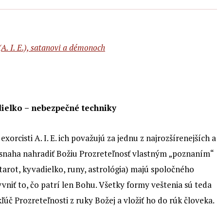
(A. I. E.), satanovi a démonoch
adielko – nebezpečné techniky
xorcisti A. I. E. ich považujú za jednu z najrozšírenejších a
snaha nahradiť Božiu Prozreteľnosť vlastným „poznaním“
 tarot, kyvadielko, runy, astrológia) majú spoločného
vniť to, čo patrí len Bohu. Všetky formy veštenia sú teda
úč Prozreteľnosti z ruky Božej a vložiť ho do rúk človeka.