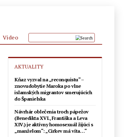
Video
KLUB PRIATEĽOV
AKTUALITY
PODPOR
Kňaz vyzval na „reconquistu“ –
znovudobytie Maroka po vlne
islamských migrantov smerujúcich
do Španielska
Návrhár oblečenia troch pápežov
(Benedikta XVI., Františka a Leva
XIV.) je aktívny homosexuál žijúci s
„manželom“: „Cirkev má víta…“