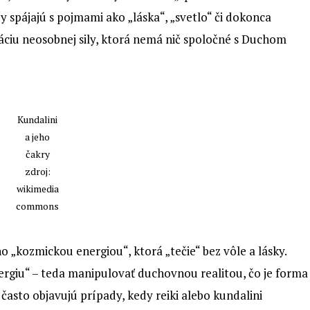
y spájajú s pojmami ako „láska“, „svetlo“ či dokonca
káciu neosobnej sily, ktorá nemá nič spoločné s Duchom
Kundalini
a jeho
čakry
zdroj:
wikimedia
commons
 „kozmickou energiou“, ktorá „tečie“ bez vôle a lásky.
nergiu“ – teda manipulovať duchovnou realitou, čo je forma
 často objavujú prípady, kedy reiki alebo kundalini