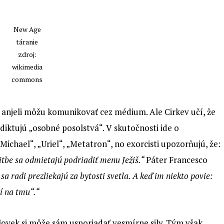
New Age
táranie
zdroj:
wikimedia
commons
 anjeli môžu komunikovať cez médium. Ale Cirkev učí, že
ediktujú „osobné posolstvá“. V skutočnosti ide o
Michael“, „Uriel“, „Metatron“, no exorcisti upozorňujú, že:
litbe sa odmietajú podriadiť menu Ježiš.“
Páter Francesco
a radi prezliekajú za bytosti svetla. A keď im niekto povie:
í na tmu“.“
človek si môže sám usporiadať vesmírne sily. Tým však