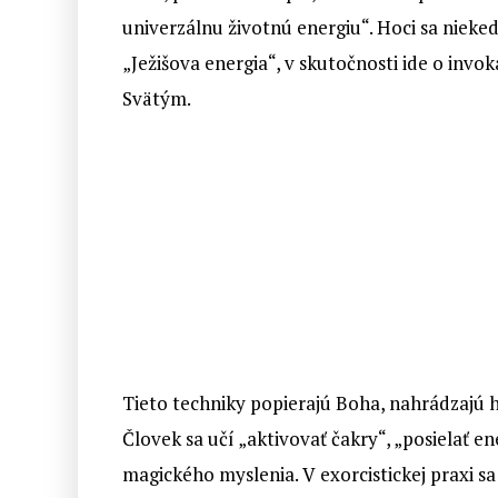
univerzálnu životnú energiu“. Hoci sa nieked
„Ježišova energia“, v skutočnosti ide o invo
Svätým.
Tieto techniky popierajú Boha, nahrádzajú ho
Človek sa učí „aktivovať čakry“, „posielať e
magického myslenia. V exorcistickej praxi sa