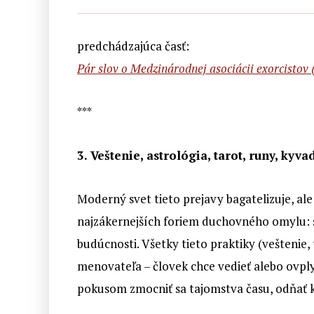
predchádzajúca časť:
Pár slov o Medzinárodnej asociácii exorcistov 
***
3. Veštenie, astrológia, tarot, runy, kyv
Moderný svet tieto prejavy bagatelizuje, ale e
najzákernejších foriem duchovného omylu: 
budúcnosti. Všetky tieto praktiky (veštenie,
menovateľa – človek chce vedieť alebo ovply
pokusom zmocniť sa tajomstva času, odňať kľ