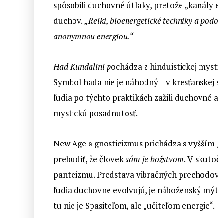
spôsobili duchovné útlaky, pretože „kanály
duchov.
„Reiki, bioenergetické techniky a podo
anonymnou energiou.“
Had Kundalini p
ochádza z hinduistickej myst
Symbol hada nie je náhodný – v kresťanskej
ľudia po týchto praktikách zažili duchovné a
mystickú posadnutosť.
New Age a gnosticizmus prichádza s vyšším Ja
prebudiť, že človek
sám je božstvom
. V skuto
panteizmu. Predstava vibračných prechodov, p
ľudia duchovne evolvujú, je náboženský mýtus
tu nie je Spasiteľom, ale „učiteľom energie“.