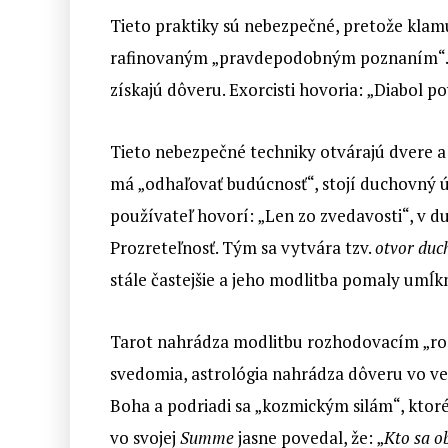
Tieto praktiky sú nebezpečné, pretože kla
rafinovaným „pravdepodobným poznaním“. Čas
získajú dôveru. Exorcisti hovoria: „Diabol p
Tieto nebezpečné techniky otvárajú dvere
má „odhaľovať budúcnosť“, stojí duchovný úk
používateľ hovorí: „Len zo zvedavosti“, v 
Prozreteľnosť. Tým sa vytvára tzv.
otvor duch
stále častejšie a jeho modlitba pomaly umĺk
Tarot nahrádza modlitbu rozhodovacím „roz
svedomia, astrológia nahrádza dôveru vo ve
Boha a podriadi sa „kozmickým silám“, ktoré
vo svojej
Summe
jasne povedal, že: „
Kto sa o