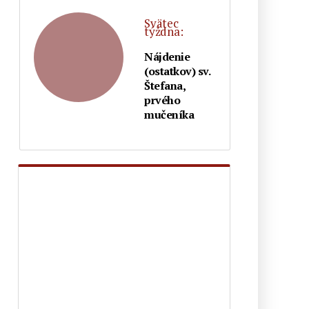
odvracia od života viery
Svätec
Španielsko: Diecéza Cádiz a Ceuta
týždna:
zareagovala na čerstvú inváziu
Nájdenie
ilegálnych imigrantov tým, že všetky
(ostatkov) sv.
cirkevné zbierky odovzdala pre
Štefana,
nich!
prvého
mučeníka
Známy katolícky spisovateľ Martin
Mosebach sa dnes dožíva 75 rokov a
zostáva verný Tradícii: „Od
mladosti som bol pripravený
bojovať prehraný boj“
Bývalý mafiánsky boss o filme
Citizen Vigilante: „Každý z nás
môže byť bdelým občanom – tým, že
pôjde voliť a odmietne woke
ideológiu“
Poľský Ústavný súd zrušil normu,
ktorá umožňovala zapisovať zväzky