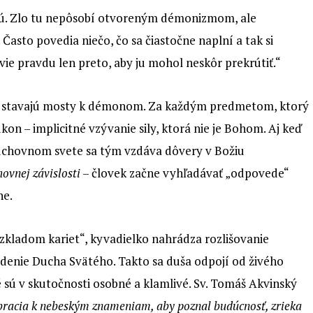
mú. Zlo tu nepôsobí otvoreným démonizmom, ale
to povedia niečo, čo sa čiastočne naplní a tak si
ovie pravdu len preto, aby ju mohol neskôr prekrútiť.“
 a stavajú mosty k démonom. Za každým predmetom, ktorý
on – implicitné vzývanie sily, ktorá nie je Bohom. Aj keď
duchovnom svete sa tým vzdáva dôvery v Božiu
ovnej závislosti
– človek začne vyhľadávať „odpovede“
ne.
kladom kariet“, kyvadielko nahrádza rozlišovanie
denie Ducha Svätého. Takto sa duša odpojí od živého
 sú v skutočnosti osobné a klamlivé. Sv. Tomáš Akvinský
bracia k nebeským znameniam, aby poznal budúcnosť, zrieka