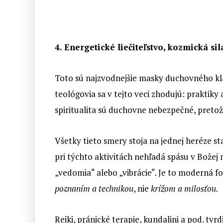
4. Energetické liečiteľstvo, kozmická sil
Toto sú najzvodnejšie masky duchovného klamu
teológovia sa v tejto veci zhodujú: praktiky a
spiritualita sú duchovne nebezpečné, pretož
Všetky tieto smery stoja na jednej heréze st
pri týchto aktivitách nehľadá spásu v Božej mi
„vedomia“ alebo „vibrácie“. Je to moderná f
poznaním a technikou
, nie
krížom a milosťou
.
Reiki, pránické terapie, kundalini a pod. tv