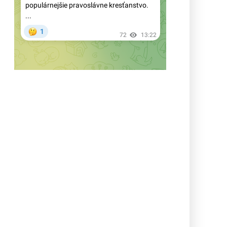
vedu: Woke Británia zastavuje
financovanie ikonického
rádioteleskopu, ktorému preto
hrozí zatvorenie
Právna zástupkyňa Rupnikových
obetí zneužívania kritizuje „úplné
utajenie“ procesu
Vatikán vyzýva v dokumente o
lokálnych fázach synodálneho
procesu na zapojenie „iných
náboženstiev“ a na úpravu liturgie v
synodálnom duchu
Pochybnosti o islame: Nové
výskumy nepodporujú historickú
existenciu pôvodnej Mekky a
opisované okolnosti vzniku islamu