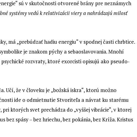
 energie“ sú v skutočnosti otvorené brány pre neznámych
bné systémy vedú k relativizácii viery a nahrádzajú milosť
iky, má „prebúdzať hadiu energiu“ v spodnej časti chrbtice.
 symbolike je znakom pýchy a sebaoslavovania. Mnohí
 psychické rozvraty, ktoré exorcisti opisujú ako pseudo-
. Učí, že v človeku je „božská iskra“, ktorú možno
čnosti ide o odmietnutie Stvoriteľa a návrat ku starému
ri ktorých svet prechádza do „vyššej vibrácie“, v ktorej
 bez spásy – bez hriechu, bez pokánia, bez Kríža. Kristus