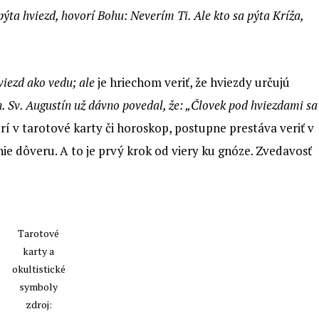
pýta hviezd, hovorí Bohu: Neverím Ti. Ale kto sa pýta Kríža,
viezd ako vedu; ale
je hriechom veriť, že hviezdy určujú
 Sv. Augustín už dávno povedal, že: „Človek pod hviezdami sa
rí v tarotové karty či horoskop, postupne prestáva veriť v
nie dôveru. A to je prvý krok od viery ku gnóze. Zvedavosť
Tarotové
karty a
okultistické
symboly
zdroj: