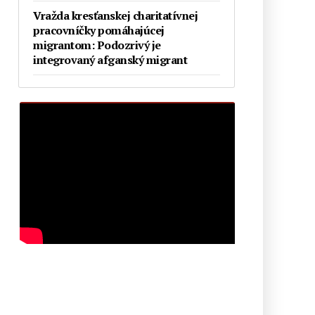
Vražda kresťanskej charitatívnej
pracovníčky pomáhajúcej
migrantom: Podozrivý je
integrovaný afganský migrant
Biskup Schneider: „Pre náboženstvo
nie je nič nebezpečnejšie, ako
zasahovanie do liturgie“
Európa v rozklade: Starostka
Reykjavíku a luteránsky biskup sa
zúčastnili pochodu hnutia Slut Walk
(Chodiť ako šľapka), ktoré bojuje
proti predsudkom
Kardinál Schönborn víta, že
zatvorené katolícke kostoly
prevezmú schizmatickí a heretickí
nekatolíci
Pokrokový španielsky kňaz o