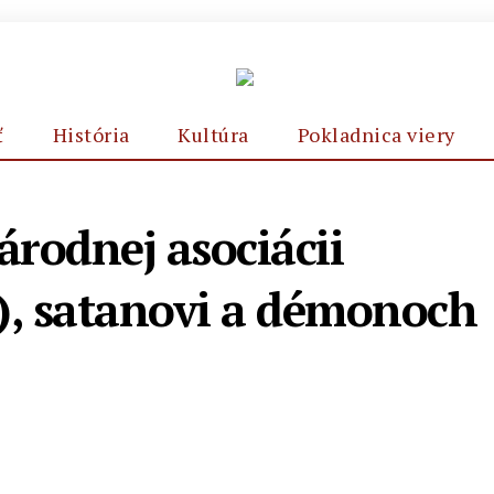
ť
História
Kultúra
Pokladnica viery
árodnej asociácii
E.), satanovi a démonoch