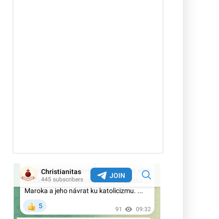
osôb rovnakého pohlavia uzavreté v
iných krajinách EÚ
Rod Dreher o covidovom cárovi
Faucim: „Jeho denníky odhaľujú, že
je to vedecký podvodník pohltený
márnivosťou“
Kardinál Roche: „Pápež Lev
nezmení Traditiones custodes a
nevráti sa k Summorum pontificum“
Vatikán usporadúva prvé oficiálne
kolokvium o dialógu s
konfucianizmom. Ako o ňom súdili
pápeži v minulosti?
Terorista útočiaci v Berlíne bol v
Libanone zatknutý za vstup do ISIS –
v Nemecku ho pustili na slobodu