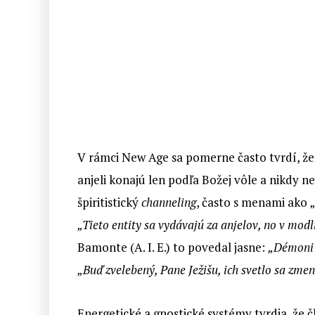
V rámci New Age sa pomerne často tvrdí, že
anjeli konajú len podľa Božej vôle a nikdy n
špiritistický
channeling
, často s menami ako „
„Tieto entity sa vydávajú za anjelov, no v mod
Bamonte (A. I. E.) to povedal jasne:
„Démoni s
„Buď zvelebený, Pane Ježišu, ich svetlo sa zmen
Energetické a gnostické systémy tvrdia, že 