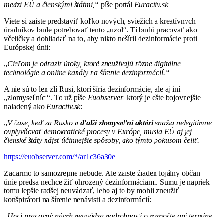
medzi EÚ a členskými štátmi,“
píše portál
Euractiv.sk
Viete si zaiste predstaviť koľko nových, sviežich a kreatívnych
úradníkov bude potrebovať tento „uzol“. Tí budú pracovať ako
včeličky a dohliadať na to, aby nikto nešíril dezinformácie proti
Európskej únii:
„
Cieľom je odraziť útoky, ktoré zneužívajú rôzne digitálne
technológie a online kanály na šírenie dezinformácií.“
A nie sú to len zlí Rusi, ktorí šíria dezinformácie, ale aj iní
„zlomyseľníci“. To už píše
Euobserver
, ktorý je ešte bojovnejšie
naladený ako
Euractiv.sk
:
„
V čase, keď sa Rusko a
ďalší zlomyseľní aktéri
snažia nelegitímne
ovplyvňovať demokratické procesy v Európe, musia EÚ aj jej
členské štáty nájsť účinnejšie spôsoby, ako týmto pokusom čeliť.
https://euobserver.com/*/
ar1c36a30e
Zadarmo to samozrejme nebude. Ale zaiste žiaden lojálny občan
únie predsa nechce žiť ohrozený dezinformáciami. Sumu je napriek
tomu lepšie radšej neuvádzať, lebo aj to by mohli zneužiť
konšpirátori na šírenie nenávisti a dezinformácií:
„
Hoci pracovný návrh neuvádza podrobnosti o rozpočte ani termíne