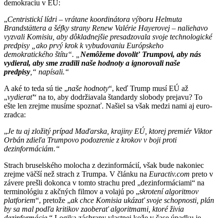
demokraciu v EÚ:
„
Centristickí lídri – vrátane koordinátora výboru Helmuta
Brandstättera a šéfky strany Renew Valérie Hayerovej – naliehavo
vyzvali Komisiu, aby dôkladnejšie presadzovala svoje technologické
predpisy „ako prvý krok k vybudovaniu Európskeho
demokratického štítu“. „
Nemôžeme dovoliť Trumpovi, aby nás
vydieral, aby sme zradili naše hodnoty a ignorovali naše
predpisy
,“ napísali.“
A aké to teda sú tie „
naše hodnoty
“, keď Trump musí EÚ až
„
vydierať
“ na to, aby dodržiavala štandardy slobody prejavu? To
ešte len zrejme musíme spoznať. Našiel sa však medzi nami aj euro-
zradca:
„
Je tu aj zložitý prípad Maďarska, krajiny EÚ, ktorej premiér Viktor
Orbán zdieľa Trumpovo podozrenie z krokov v boji proti
dezinformáciám.“
Strach bruselského molocha z dezinformácií, však bude nakoniec
zrejme väčší než strach z Trumpa. V článku na
Euractiv.com
preto v
závere prešli dokonca v tomto strachu pred „dezinformáciami“ na
terminológiu z akčných filmov a volajú po „
skrotení algoritmov
platforiem
“, pretože „
ak chce Komisia ukázať svoje schopnosti, plán
by sa mal podľa kritikov zaoberať algoritmami, ktoré živia
dezinformácie
.“ Logika záchrany vlastnej kože v čase úpadku je