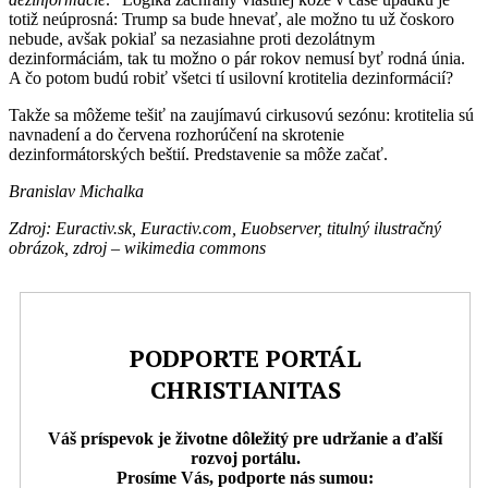
totiž neúprosná: Trump sa bude hnevať, ale možno tu už čoskoro
nebude, avšak pokiaľ sa nezasiahne proti dezolátnym
dezinformáciám, tak tu možno o pár rokov nemusí byť rodná únia.
A čo potom budú robiť všetci tí usilovní krotitelia dezinformácií?
Takže sa môžeme tešiť na zaujímavú cirkusovú sezónu: krotitelia sú
navnadení a do červena rozhorúčení na skrotenie
dezinformátorských beštií. Predstavenie sa môže začať.
Branislav Michalka
Zdroj: Euractiv.sk, Euractiv.com, Euobserver, titulný ilustračný
obrázok, zdroj – wikimedia commons
PODPORTE PORTÁL
CHRISTIANITAS
Váš príspevok je životne dôležitý pre udržanie a ďalší
rozvoj portálu.
Prosíme Vás, podporte nás sumou: