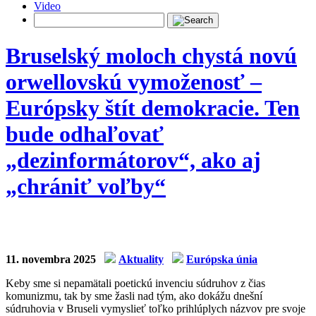
Video
Bruselský moloch chystá novú
orwellovskú vymoženosť –
Európsky štít demokracie. Ten
bude odhaľovať
„dezinformátorov“, ako aj
„chrániť voľby“
11. novembra 2025
Aktuality
Európska únia
Keby sme si nepamätali poetickú invenciu súdruhov z čias
komunizmu, tak by sme žasli nad tým, ako dokážu dnešní
súdruhovia v Bruseli vymyslieť toľko prihlúplych názvov pre svoje