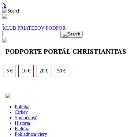
❯
KLUB PRIATEĽOV
PODPOR
PODPORTE PORTÁL CHRISTIANITAS
5 €
10 €
20 €
50 €
Politika
Cirkev
Spoločnosť
História
Kultúra
Pokladnica viery