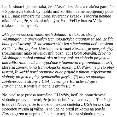
Lenže situácia je dnes taká, že súčasná dezolátna a reakčná garnitúra
v Spojených štátoch by mohla mať zo štítu mierne nepríjemný pocit
a EÚ, inak samozrejme úplne suverénny zväzok, s ktorým nebude
nikto mávať, že, sa akosi trápi tým, čo si Veľký brat za Veľkou
mlákou bude myslieť:
„
Ale po mesiacoch vnútorných dohadov a tlaku zo strany
Washingtonu a amerických technologických gigantov sa zdá, že štít
bude predstavený 12. novembra skôr len s buchnutím než s treskom.
Kritici tvrdia, že plán, ktorého návrh videl Euractiv, je neuspokojivý
(rozumejme: málo orwellovský; pozn. aut.)
kvôli obavám, žeby ho
Washington mohol vnímať ako priamy útok na slobodu prejavu –
ako zdôraznilo nedávne vypočutie v Snemovni reprezentantov USA,
ktoré sa zameralo na technologické zákony EÚ. Návrh je preto plný
uistení, že každé nové opatrenie bude prijaté v plnom rešpektovaní
slobody prejavu a plný zjemneného jazyka,
(?)
aby sa upokojili
zainteresované strany v USA, uviedli pre Euractiv zdroje z
Parlamentu, Komisie a jednej z krajín EÚ.“
No, veď to je predsa normálne. EÚ vždy, keď ide obmedzovať
slobodu prejavu, hovorí, že ju ide ochraňovať a rozvíjať. Tak čo je
tu nové? Nové je, že to možno niektorí činitelia z USA teraz s tou
slobodou myslia aj vážne. A to údajne brzdí (nikomu na portáli
Euractiv,com
to nepripadá paradoxné) – boj za slobodu prejavu a