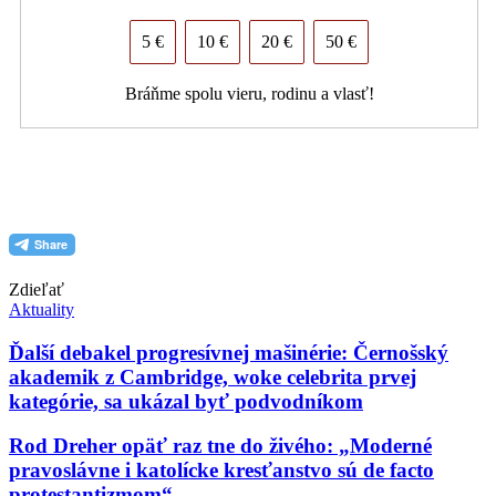
5 €
10 €
20 €
50 €
Bráňme spolu vieru, rodinu a vlasť!
PDF (formát pre tlač)
Zdieľať
Aktuality
Ďalší debakel progresívnej mašinérie: Černošský
akademik z Cambridge, woke celebrita prvej
kategórie, sa ukázal byť podvodníkom
Rod Dreher opäť raz tne do živého: „Moderné
pravoslávne i katolícke kresťanstvo sú de facto
protestantizmom“