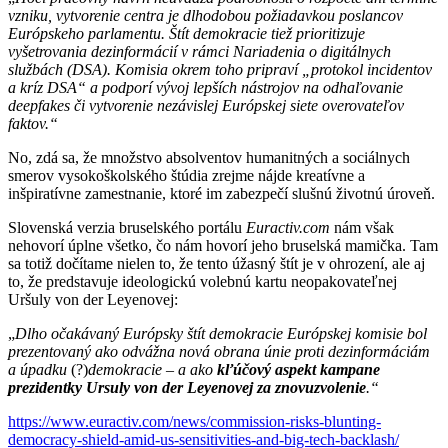
vzniku, vytvorenie centra je dlhodobou požiadavkou poslancov
Európskeho parlamentu. Štít demokracie tiež prioritizuje
vyšetrovania dezinformácií v rámci Nariadenia o digitálnych
službách (DSA). Komisia okrem toho pripraví „protokol incidentov
a kríz DSA“ a podporí vývoj lepších nástrojov na odhaľovanie
deepfakes či vytvorenie nezávislej Európskej siete
overovateľov
faktov
.“
No, zdá sa, že množstvo absolventov humanitných a sociálnych
smerov vysokoškolského štúdia zrejme nájde kreatívne a
inšpiratívne zamestnanie, ktoré im zabezpečí slušnú životnú úroveň.
Slovenská verzia bruselského portálu
Euractiv.
com
nám však
nehovorí úplne všetko, čo nám hovorí jeho bruselská mamička. Tam
sa totiž dočítame nielen to, že tento úžasný štít je v ohrození, ale aj
to, že predstavuje ideologickú volebnú kartu neopakovateľnej
Uršuly von der Leyenovej:
„
Dlho očakávaný Európsky štít demokracie Európskej komisie bol
prezentovaný ako odvážna nová obrana
únie
proti dezinformáciám
a úpadku
(?)
demokracie – a ako
kľúčový aspekt kampane
prezidentky Ursuly von der Leyenovej za znovuzvolenie
.“
https://www.euractiv.com/
news/commission-risks-blunting-
democracy-shield-amid-us-sensitivities-and-big-tech-backlash/