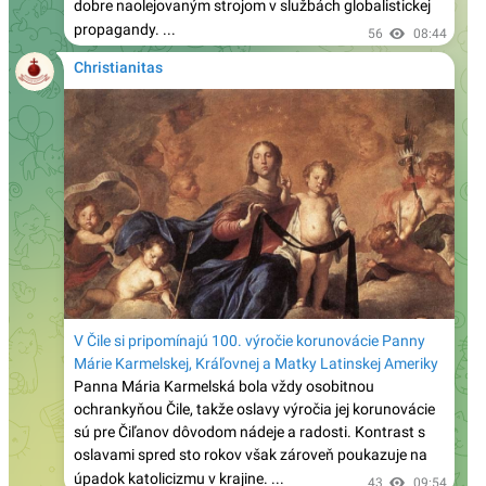
v minulosti?
Terorista útočiaci v Berlíne bol v Libanone zatknutý
za vstup do ISIS – v Nemecku ho pustili na slobodu
Arcibiskup tvrdí, že moslimovia majú „Bohom dané
právo“ stavať mešitu a katolíci im majú pomáhať
Lev XIV. vymenoval konzervatívneho arcibiskupa
Cordileoneho do Apoštolskej signatúry, najvyššieho
súdu katolíckej Cirkvi
Kardinál Zen o LGBT a súčasnom svete:
„Milosrdný Boh zoslal oheň aj na zničenie Sodomy“
Prestížny katolícky denník Aavenire ohlasuje s 10.
výročím Amoris laetitia a stretnutím biskupov
zvolaným Levom XIV., príklon k alternatívnym
„rodinám“
Ako progresivizmus „podporuje“ vedu: Woke