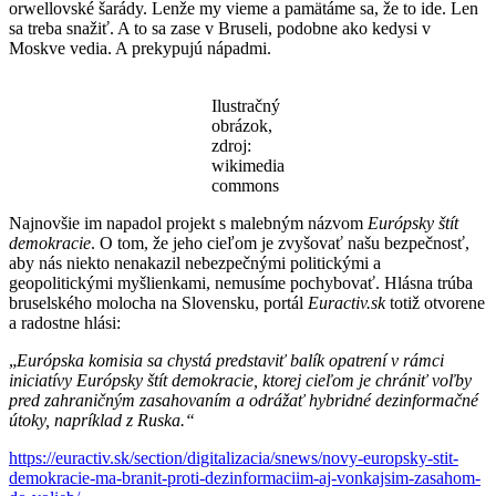
orwellovské šarády. Lenže my vieme a pamätáme sa, že to ide. Len
sa treba snažiť. A to sa zase v Bruseli, podobne ako kedysi v
Moskve vedia. A prekypujú nápadmi.
Ilustračný
obrázok,
zdroj:
wikimedia
commons
Najnovšie im napadol projekt s malebným názvom
Európsky štít
demokracie
. O tom, že jeho cieľom je zvyšovať našu bezpečnosť,
aby nás niekto nenakazil nebezpečnými politickými a
geopolitickými myšlienkami, nemusíme pochybovať. Hlásna trúba
bruselského molocha na Slovensku, portál
Euractiv.sk
totiž otvorene
a radostne hlási:
„
Európska komisia sa chystá predstaviť balík opatrení v rámci
iniciatívy Európsky štít demokracie, ktorej cieľom je chrániť voľby
pred zahraničným zasahovaním a odrážať hybridné dezinformačné
útoky, napríklad z Ruska.“
https://euractiv.sk/
section/digitalizacia/snews/novy-europsky-stit-
demokracie-ma-branit-proti-dezinformaciim-aj-vonkajsim-zasahom-