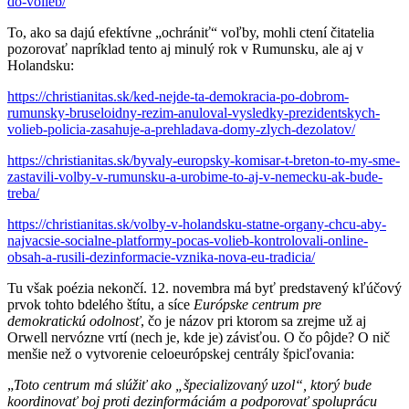
do-volieb/
To, ako sa dajú efektívne „ochrániť“ voľby, mohli ctení čitatelia
pozorovať napríklad tento aj minulý rok v Rumunsku, ale aj v
Holandsku:
https://christianitas.sk/
ked-nejde-ta-demokracia-po-dobrom-
rumunsky-bruseloidny-rezim-anuloval-vysledky-prezidentskych-
volieb-policia-zasahuje-a-prehladava-domy-zlych-dezolatov/
https://christianitas.sk/
byvaly-europsky-komisar-t-breton-to-my-sme-
zastavili-volby-v-rumunsku-a-urobime-to-aj-v-nemecku-ak-bude-
treba/
https://christianitas.sk/
volby-v-holandsku-statne-organy-chcu-aby-
najvacsie-socialne-platformy-pocas-volieb-kontrolovali-online-
obsah-a-rusili-dezinformacie-vznika-nova-eu-tradicia/
Tu však poézia nekončí. 12. novembra má byť predstavený kľúčový
prvok tohto bdelého štítu, a síce
Európske centrum pre
demokratickú odolnosť
, čo je názov pri ktorom sa zrejme už aj
Orwell nervózne vrtí (nech je, kde je) závisťou. O čo pôjde? O nič
menšie než o vytvorenie celoeurópskej centrály špicľovania:
„
Toto centrum má slúžiť ako „špecializovaný uzol“, ktorý bude
koordinovať boj proti dezinformáciám a podporovať spoluprácu