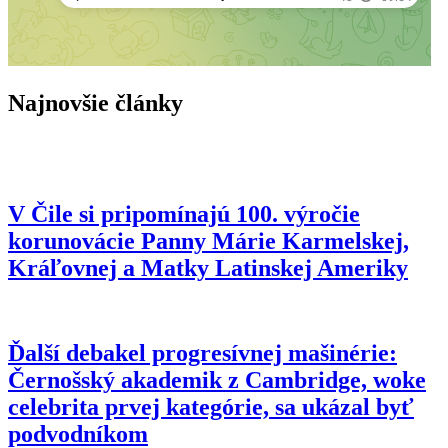
Británia zastavuje financovanie ikonického
rádioteleskopu, ktorému preto hrozí zatvorenie
Právna zástupkyňa Rupnikových obetí zneužívania
kritizuje „úplné utajenie“ procesu
Najnovšie články
V Čile si pripomínajú 100. výročie
korunovácie Panny Márie Karmelskej,
Kráľovnej a Matky Latinskej Ameriky
Ďalší debakel progresívnej mašinérie:
Černošský akademik z Cambridge, woke
celebrita prvej kategórie, sa ukázal byť
podvodníkom