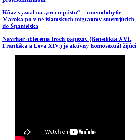
Kňaz vyzval na „reconquistu“ – znovudobytie
Maroka po vlne islamských migrantov smerujúcich
do Španielska
Návrhár oblečenia troch pápežov (Benedikta XVI.,
Františka a Leva XIV.) je aktívny homosexuál žijúci
s „manželom“: „Cirkev má víta…“
Vražda kresťanskej charitatívnej pracovníčky
pomáhajúcej migrantom: Podozrivý je integrovaný
afganský migrant
Biskup Schneider: „Pre náboženstvo nie je nič
nebezpečnejšie, ako zasahovanie do liturgie“
Európa v rozklade: Starostka Reykjavíku a
luteránsky biskup sa zúčastnili pochodu hnutia Slut
Walk (Chodiť ako šľapka), ktoré bojuje proti
predsudkom