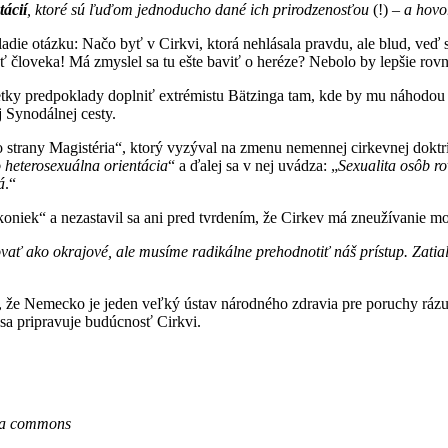
tácií
, ktoré sú ľuďom jednoducho dané ich prirodzenosťou
(!)
– a hovor
adie otázku: Načo byť v Cirkvi, ktorá nehlásala pravdu, ale blud, veď 
sť človeka! Má zmyslel sa tu ešte baviť o heréze? Nebolo by lepšie rov
ky predpoklady doplniť extrémistu Bätzinga tam, kde by mu náhodou p
Synodálnej cesty.
strany Magistéria“, ktorý vyzýval na zmenu nemennej cirkevnej doktrín
o heterosexuálna orientácia
“ a ďalej sa v nej uvádza: „
Sexualita osôb r
á
.“
akoniek“ a nezastavil sa ani pred tvrdením, že Cirkev má zneužívanie 
vať ako okrajové, ale musíme radikálne prehodnotiť náš prístup. Zati
ili, že Nemecko je jeden veľký ústav národného zdravia pre poruchy ráz
sa pripravuje budúcnosť Cirkvi.
dia commons