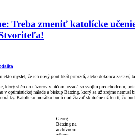
e: Treba zmeniť katolícke učenie
Stvoriteľa!
dalita
niekto myslel, že ich nový pontifikát pribrzdí, alebo dokonca zastaví, 
e, ktorý si čo do názorov v ničom nezadá so svojím predchodcom, poto
ikánu v optimistickej nálade a biskup Bätzing, ktorý sa už zrejme nemus
morálky. Katolícku morálku budú dodržiavať skutočne už len tí, čo bud
Georg
Bätzing na
archívnom
zábere