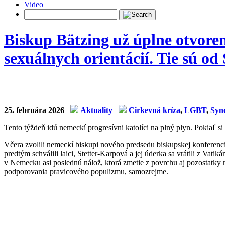
Video
Biskup Bätzing už úplne otvoren
sexuálnych orientácií. Tie sú od 
25. februára 2026
Aktuality
Cirkevná kríza
,
LGBT
,
Syno
Tento týždeň idú nemeckí progresívni katolíci na plný plyn. Pokiaľ si 
Včera zvolili nemeckí biskupi nového predsedu biskupskej konferenci
predtým schválili laici, Stetter-Karpová a jej úderka sa vrátili z Vat
v Nemecku asi poslednú nálož, ktorá zmetie z povrchu aj pozostatky 
podporovania pravicového populizmu, samozrejme.