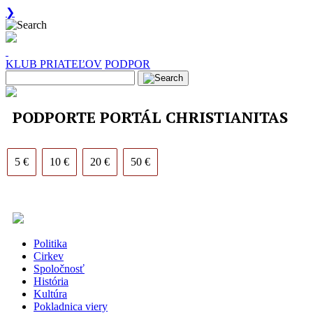
❯
KLUB PRIATEĽOV
PODPOR
PODPORTE PORTÁL CHRISTIANITAS
5 €
10 €
20 €
50 €
Politika
Cirkev
Spoločnosť
História
Kultúra
Pokladnica viery