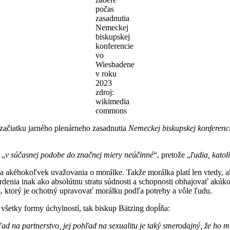
počas
zasadnutia
Nemeckej
biskupskej
konferencie
vo
Wiesbadene
v roku
2023
zdroj:
wikimedia
commons
 začiatku jarného plenárneho zasadnutia
Nemeckej biskupskej konferenc
 „
v súčasnej podobe do značnej miery neúčinné
“, pretože „
ľudia, katol
 akéhokoľvek uvažovania o morálke. Takže morálka platí len vtedy, ak 
rdenia inak ako absolútnu stratu súdnosti a schopnosti obhajovať akúk
, ktorý je ochotný upravovať morálku podľa potreby a vôle ľudu.
šetky formy úchylností, tak biskup Bätzing dopĺňa:
hľad na partnerstvo, jej pohľad na sexualitu
je
taký smerodajný, že ho 