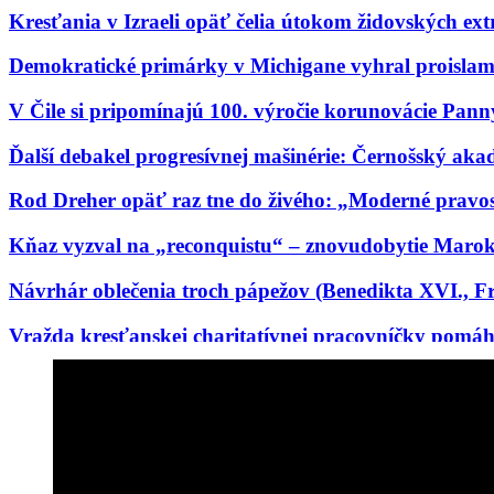
Kresťania v Izraeli opäť čelia útokom židovských ext
Demokratické primárky v Michigane vyhral proislams
V Čile si pripomínajú 100. výročie korunovácie Pan
Ďalší debakel progresívnej mašinérie: Černošský aka
Rod Dreher opäť raz tne do živého: „Moderné pravosl
Kňaz vyzval na „reconquistu“ – znovudobytie Marok
Návrhár oblečenia troch pápežov (Benedikta XVI., F
Vražda kresťanskej charitatívnej pracovníčky pomáh
Biskup Schneider: „Pre náboženstvo nie je nič nebezpe
Európa v rozklade: Starostka Reykjavíku a luteránsk
Kardinál Schönborn víta, že zatvorené katolícke kosto