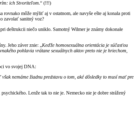
ím: ich Stvoriteľom.
“ (!!!)
sa rovnako môže mýliť aj v ostatnom, ale navyše ešte aj konala proti
no zavolať sanitný voz?
ri deštrukcii niečo uniklo. Samotný Wilmer je známy dokonale
y. Jeho záver znie: „
Keďže homosexuálna orientácia je súčasťou
ovnakého pohlavia vrátane sexuálnych aktov preto nie je hriechom,
moci vo svojej DNA:
aľ však nemáme žiadnu predstavu o tom, aké dôsledky to musí mať pre
u psychického. Lenže tak to nie je. Nemecko nie je dobre strážený