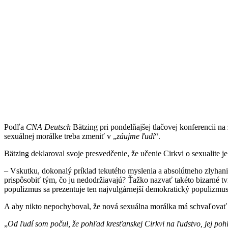
Podľa
CNA Deutsch
Bätzing pri pondelňajšej tlačovej konferencii na
sexuálnej morálke treba zmeniť v „
záujme ľudí
“.
Bätzing deklaroval svoje presvedčenie, že učenie Cirkvi o sexualite je
– Vskutku, dokonalý príklad tekutého myslenia a absolútneho zlyhania
prispôsobiť tým, čo ju nedodržiavajú? Ťažko nazvať takéto bizarné tv
populizmus sa prezentuje ten najvulgárnejší demokratický populizmus
A aby nikto nepochyboval, že nová sexuálna morálka má schvaľovať v
„
Od ľudí som počul, že
pohľad kresťanskej
C
irkvi na ľudstvo, jej po