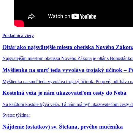
Bývalý mafiánsky boss o filme Citizen Vigilante: „K
Poľský Ústavný súd zrušil normu, ktorá umožňovala 
Rod Dreher o covidovom cárovi Faucim: „Jeho denní
Pokladnica viery
Kardinál Roche: „Pápež Lev nezmení Traditiones cu
Oltár ako najsvätejšie miesto obetiska Nového Zákon
Vatikán usporadúva prvé oficiálne kolokvium o dialó
Najsvätejším miestom obetiska Nového Zákona je oltár s Bohostánkom 
Terorista útočiaci v Berlíne bol v Libanone zatknutý 
Myšlienka na smrť teda vyvoláva trojaký účinok – P
Arcibiskup tvrdí, že moslimovia majú „Bohom dané 
Myšlienka na smrť teda vyvoláva trojaký účinok. Po prvé, odtrháva ná
Lev XIV. vymenoval konzervatívneho arcibiskupa Cord
Kostolná veža je nám ukazovateľom cesty do Neba
Kardinál Zen o LGBT a súčasnom svete: „Milosrdný 
Na každom kostole býva veža. Tá nám má byť ukazovateľom cesty d
Svätec týždna:
Nájdenie (ostatkov) sv. Štefana, prvého mučeníka