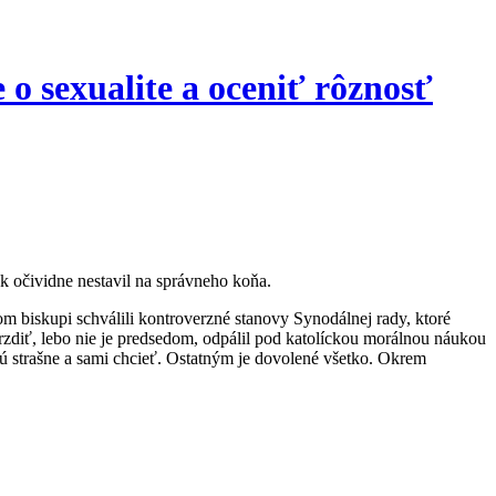
 o sexualite a oceniť rôznosť
tak očividne nestavil na správneho koňa.
m biskupi schválili kontroverzné stanovy Synodálnej rady, ktoré
í brzdiť, lebo nie je predsedom, odpálil pod katolíckou morálnou náukou
ú strašne a sami chcieť. Ostatným je dovolené všetko. Okrem