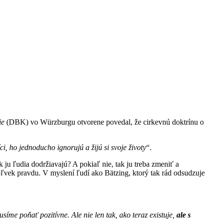
ie
(DBK) vo Würzburgu otvorene povedal, že cirkevnú doktrínu o
íci, ho jednoducho ignorujú a žijú si svoje životy
“.
ju ľudia dodržiavajú? A pokiaľ nie, tak ju treba zmeniť a
oľvek pravdu. V myslení ľudí ako Bätzing, ktorý tak rád odsudzuje
musíme
poňať
pozitívne. Ale nie len tak, ako
teraz
existuje,
ale s