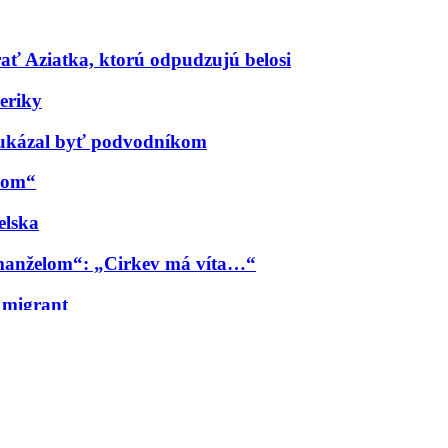
ať Aziatka, ktorú odpudzujú belosi
eriky
sa ukázal byť podvodníkom
zmom“
elska
 „manželom“: „Cirkev má víta…“
 migrant
diť ako šľapka), ktoré bojuje proti predsudkom