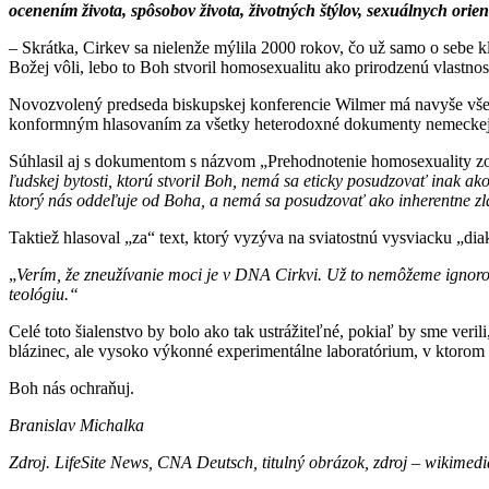
ocenením života, spôsobov života, životných štýlov, sexuálnych orien
– Skrátka, Cirkev sa nielenže mýlila 2000 rokov, čo už samo o sebe kl
Božej vôli, lebo to Boh stvoril homosexualitu ako prirodzenú vlastno
Novozvolený predseda biskupskej konferencie Wilmer má navyše všet
konformným hlasovaním za všetky heterodoxné dokumenty nemeckej 
Súhlasil aj s dokumentom s názvom „Prehodnotenie homosexuality zo 
ľudskej bytosti, ktorú stvoril Boh, nemá sa eticky posudzovať inak ak
ktorý nás oddeľuje od Boha, a nemá sa posudzovať ako inherentne zl
Taktiež hlasoval „za“ text, ktorý vyzýva na sviatostnú vysviacku „di
„
Verím, že zneužívanie moci je v DNA Cirkvi. Už to nemôžeme ignoro
teológiu.“
Celé toto šialenstvo by bolo ako tak ustrážiteľné, pokiaľ by sme ver
blázinec, ale vysoko výkonné experimentálne laboratórium, v ktorom 
Boh nás ochraňuj.
Branislav Michalka
Zdroj. LifeSite News, CNA Deutsch, titulný obrázok, zdroj – wikime