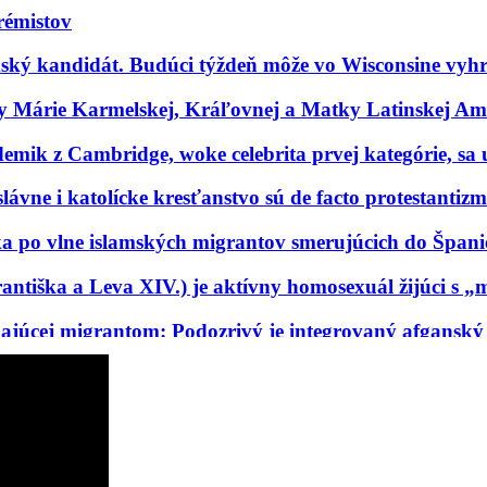
rémistov
ký kandidát. Budúci týždeň môže vo Wisconsine vyhr
ny Márie Karmelskej, Kráľovnej a Matky Latinskej Am
demik z Cambridge, woke celebrita prvej kategórie, 
ávne i katolícke kresťanstvo sú de facto protestanti
a po vlne islamských migrantov smerujúcich do Špani
rantiška a Leva XIV.) je aktívny homosexuál žijúci s
ajúcej migrantom: Podozrivý je integrovaný afganský
čnejšie, ako zasahovanie do liturgie“
y biskup sa zúčastnili pochodu hnutia Slut Walk (Cho
ly prevezmú schizmatickí a heretickí nekatolíci