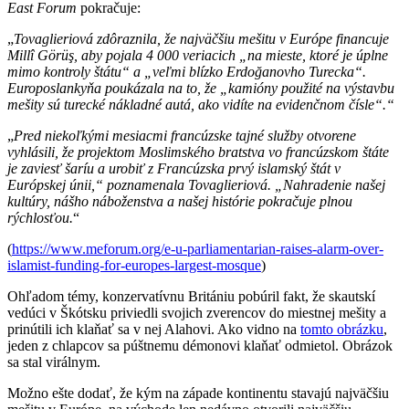
East Forum
pokračuje:
„
Tovaglieriová zdôraznila, že najväčšiu mešitu v Európe financuje
Millî Görüş, aby pojala 4 000 veriacich „na mieste, ktoré je úplne
mimo kontroly štátu“ a „veľmi blízko Erdoğanovho Turecka“.
Europoslankyňa poukázala na to, že „kamióny použité na výstavbu
mešity sú turecké nákladné autá, ako vidíte na evidenčnom čísle“.“
„
Pred niekoľkými mesiacmi francúzske tajné služby otvorene
vyhlásili, že projektom Moslimského bratstva vo francúzskom štáte
je zaviesť šaríu a urobiť z Francúzska prvý islamský štát v
Európskej únii,“ poznamenala Tovaglieriová. „Nahradenie našej
kultúry, nášho náboženstva a našej histórie pokračuje plnou
rýchlosťou.
“
(
https://www.meforum.org/e-u-parliamentarian-raises-alarm-over-
islamist-funding-for-europes-largest-mosque
)
Ohľadom témy, konzervatívnu Britániu pobúril fakt, že skautskí
vedúci v Škótsku priviedli svojich zverencov do miestnej mešity a
prinútili ich klaňať sa v nej Alahovi. Ako vidno na
tomto obrázku
,
jeden z chlapcov sa púštnemu démonovi klaňať odmietol. Obrázok
sa stal virálnym.
Možno ešte dodať, že kým na západe kontinentu stavajú najväčšiu