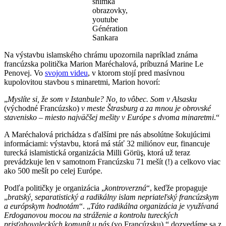
snímka
obrazovky,
youtube
Génération
Sankara
Na výstavbu islamského chrámu upozornila napríklad známa
francúzska politička Marion Maréchalová, príbuzná Marine Le
Penovej. Vo
svojom videu
, v ktorom stojí pred masívnou
kupolovitou stavbou s minaretmi, Marion hovorí:
„
Myslíte si, že som v Istanbule? No, to vôbec. Som v Alsasku
(východné Francúzsko)
v meste Štrasburg a za mnou je obrovské
stavenisko – miesto najväčšej mešity v Európe s dvoma minaretmi
.“
A Maréchalová prichádza s ďalšími pre nás absolútne šokujúcimi
informáciami: výstavbu, ktorá má stáť 32 miliónov eur, financuje
turecká islamistická organizácia Milli Görüş, ktorá už teraz
prevádzkuje len v samotnom Francúzsku 71 mešít (!) a celkovo viac
ako 500 mešít po celej Európe.
Podľa političky je organizácia „
kontroverzná
“, keďže propaguje
„
bratský, separatistický a radikálny
i
slam nepriateľský francúzskym
a európskym hodnotám
“. „
Táto radikálna organizácia je využívaná
Erdoganovou mocou na stráženie a kontrolu tureckých
prisťahovaleckých
komunít u nás
(vo Francúzsku),“ dozvedáme sa z