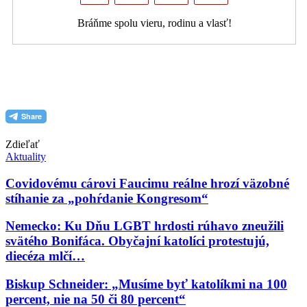
Bráňme spolu vieru, rodinu a vlasť!
PDF (formát pre tlač)
Zdieľať
Aktuality
Covidovému cárovi Faucimu reálne hrozí väzobné
stíhanie za „pohŕdanie Kongresom“
Nemecko: Ku Dňu LGBT hrdosti rúhavo zneužili
svätého Bonifáca. Obyčajní katolíci protestujú,
diecéza mlčí…
Biskup Schneider: „Musíme byť katolíkmi na 100
percent, nie na 50 či 80 percent“