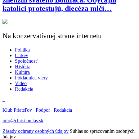
katolíci protestujú, diecéza mlčí…
Na konzervatívnej strane internetu
Politika
Cirkev
Spoločnosť
História
Kultúra
Pokladnica viery
Video
Redakcia
Klub Priateľov
Podpor
Redakcia
info@christianitas.sk
Zásady ochrany osobných údajov
Súhlas so spracovaním osobných
údajov