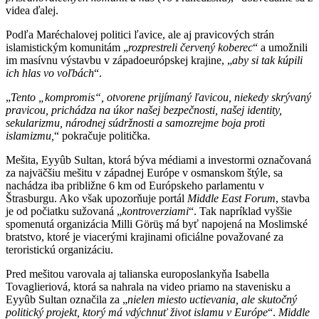
videa ďalej.
Podľa Maréchalovej politici ľavice, ale aj pravicových strán
islamistickým komunitám „
rozprestreli červený koberec
“ a umožnili
im masívnu výstavbu v západoeurópskej krajine, „
aby si tak kúpili
ich hlas vo voľbách
“.
„
Tento „kompromis“, otvorene prijímaný ľavicou, niekedy skrývaný
pravicou, prichádza na úkor našej bezpečnosti, našej identity,
sekularizmu, národnej súdržnosti a samozrejme boja proti
islamizmu,
“ pokračuje politička.
Mešita, Eyyûb Sultan, ktorá býva médiami a investormi označovaná
za najväčšiu mešitu v západnej Európe v osmanskom štýle, sa
nachádza iba približne 6 km od Európskeho parlamentu v
Štrasburgu. Ako však upozorňuje portál
Middle East Forum
, stavba
je od počiatku sužovaná „
kontroverziami
“. Tak napríklad vyššie
spomenutá organizácia Milli Görüş má byť napojená na Moslimské
bratstvo, ktoré je viacerými krajinami oficiálne považované za
teroristickú organizáciu.
Pred mešitou varovala aj talianska europoslankyňa Isabella
Tovaglieriová, ktorá sa nahrala na video priamo na stavenisku a
Eyyûb Sultan označila za „
nielen miesto uctievania, ale skutoč
ný
politický projekt, ktorý má vdýchnuť život islamu v Európe
“.
Middle