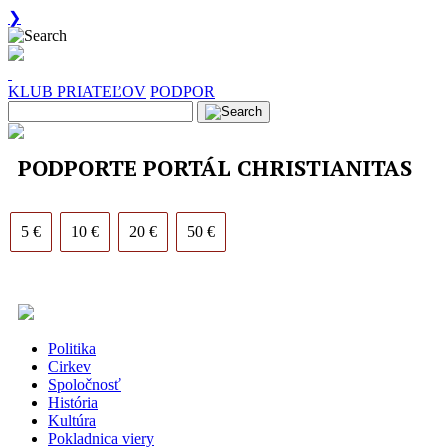
❯
KLUB PRIATEĽOV
PODPOR
PODPORTE PORTÁL CHRISTIANITAS
5 €
10 €
20 €
50 €
Politika
Cirkev
Spoločnosť
História
Kultúra
Pokladnica viery