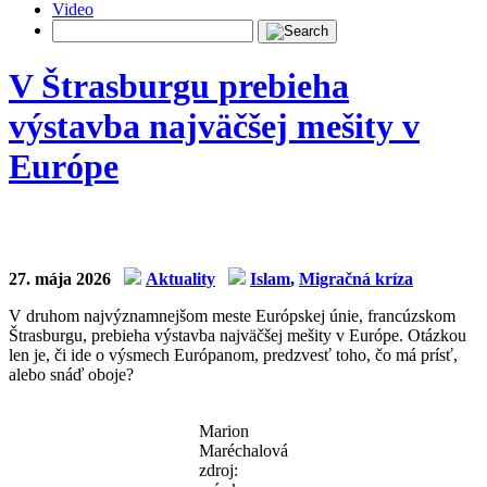
Video
V Štrasburgu prebieha
výstavba najväčšej mešity v
Európe
27. mája 2026
Aktuality
Islam
,
Migračná kríza
V druhom najvýznamnejšom meste Európskej únie, francúzskom
Štrasburgu, prebieha výstavba najväčšej mešity v Európe. Otázkou
len je, či ide o výsmech Európanom, predzvesť toho, čo má prísť,
alebo snáď oboje?
Marion
Maréchalová
zdroj: