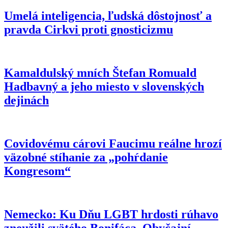
za vstup do ISIS – v Nemecku ho pustili na slobodu
Umelá inteligencia, ľudská dôstojnosť a
pravda Cirkvi proti gnosticizmu
Kamaldulský mních Štefan Romuald
Hadbavný a jeho miesto v slovenských
dejinách
Covidovému cárovi Faucimu reálne hrozí
väzobné stíhanie za „pohŕdanie
Kongresom“
Nemecko: Ku Dňu LGBT hrdosti rúhavo
zneužili svätého Bonifáca. Obyčajní