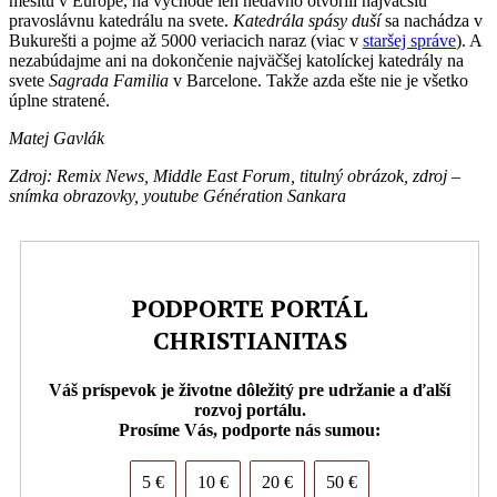
mešitu v Európe, na východe len nedávno otvorili najväčšiu
pravoslávnu katedrálu na svete.
Katedrála spásy duší
sa nachádza v
Bukurešti a pojme až 5000 veriacich naraz (viac v
staršej správe
). A
nezabúdajme ani na dokončenie najväčšej katolíckej katedrály na
svete
Sagrada
F
amilia
v Barcelone. Takže azda ešte nie je všetko
úplne stratené.
Matej Gavlák
Zdroj: Remix News, Middle East Forum, titulný obrázok, zdroj –
snímka obrazovky, youtube Génération Sankara
PODPORTE PORTÁL
CHRISTIANITAS
Váš príspevok je životne dôležitý pre udržanie a ďalší
rozvoj portálu.
Prosíme Vás, podporte nás sumou:
5 €
10 €
20 €
50 €