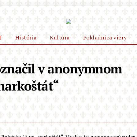
ť
História
Kultúra
Pokladnica viery
označil v anonymnom
„narkoštát“
a Belgicko (!) na „narkoštát“. Myslí si to nemenovaný sudca