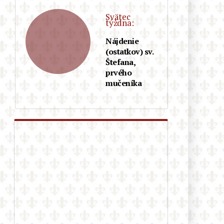
pochod v Berlíne ako zvrátenosť a
diecéza sa od neho následne
Svätec
dištancovala! Kto nejasá nad LGBT,
týždna:
nie je dobrý katolík?
Nájdenie
(ostatkov) sv.
Autor populárneho katolíckeho
Štefana,
románu „Otec Eliáš: Apokalypsa“
prvého
vydáva ďalšie zaujímavé dielo s
mučeníka
postapokalyptickou tematikou
Pakistan: 13-ročná kresťanka bola
unesená moslimami, donútená k
sobášu a ku konverzii na islam.
Následný súd to po predložení
falošných dôkazov odobril…
Rakúsko: Ministerstvo vnútra
uviedlo, že agresivita voči
kresťanom vzrástla za rok o 29 %
Teologická fakulta v Trnave
napreduje v LGBT infiltrácii: