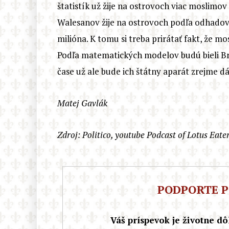
štatistík už žije na ostrovoch viac moslim
Walesanov žije na ostrovoch podľa odhadov 
milióna. K tomu si treba prirátať fakt, že m
Podľa matematických modelov budú bieli Bri
čase už ale bude ich štátny aparát zrejme 
Matej Gavlák
Zdroj: Politico, youtube Podcast of Lotus Eater
PODPORTE P
Váš príspevok je životne dôl