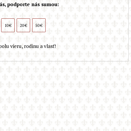
ás, podporte nás sumou:
10 €
20 €
50 €
lu vieru, rodinu a vlasť!