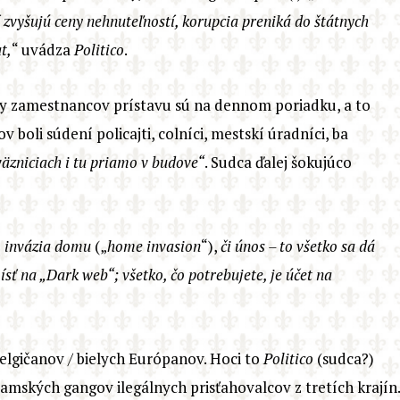
í zvyšujú ceny nehnuteľností, korupcia preniká do štátnych
t,
“ uvádza
Politico
.
latky zamestnancov prístavu sú na dennom poriadku, a to
ov boli súdení policajti, colníci, mestskí úradníci, ba
väzniciach i tu priamo v budove“
. Sudca ďalej šokujúco
, invázia domu
(„
home invasion
“),
či únos – to všetko sa dá
ísť na „
D
ark web“; všetko, čo potrebujete, je účet na
lgičanov / bielych Európanov. Hoci to
Politico
(sudca?)
lamských gangov ilegálnych prisťahovalcov z tretích krajín.