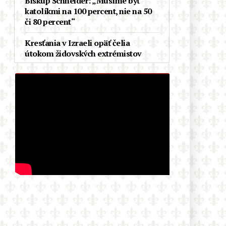
Biskup Schneider: „Musíme byť
katolíkmi na 100 percent, nie na 50
či 80 percent“
Kresťania v Izraeli opäť čelia
útokom židovských extrémistov
Demokratické primárky v Michigane
vyhral proislamský kandidát. Budúci
týždeň môže vo Wisconsine vyhrať
Aziatka, ktorú odpudzujú belosi
V Čile si pripomínajú 100. výročie
korunovácie Panny Márie
Karmelskej, Kráľovnej a Matky
Latinskej Ameriky
Ďalší debakel progresívnej
mašinérie: Černošský akademik z
Cambridge, woke celebrita prvej
kategórie, sa ukázal byť
podvodníkom