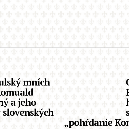
ulský mních
Romuald
ý a jeho
v slovenských
„pohŕdanie Ko