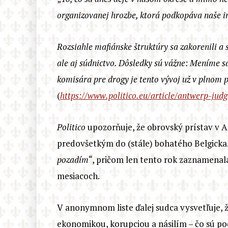
organizovanej hrozbe, ktorá podkopáva naše in
Rozsiahle mafiánske štruktúry sa zakorenili a s
ale aj súdnictvo. Dôsledky sú vážne:
M
eníme sa
komisára pre drogy je tento vývoj už v plnom p
(
https://www.politico.eu/article/antwerp-jud
Politico
upozorňuje, že obrovský prístav v A
predovšetkým do (stále) bohatého Belgicka. 
pozadím
“, pričom len tento rok zaznamenala
mesiacoch.
V anonymnom liste ďalej sudca vysvetľuje, ž
ekonomikou, korupciou a násilím – čo sú pod