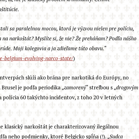
štitúcie.
tali sa paralelnou mocou, ktorá je výzvou nielen pre políciu,
 na narkoštát? Myslíte si, že nie? Že preháňam? Podľa nášho
rúde. Moji kolegovia a ja zdieľame túto obavu.
“
ge-belgium-evolving-narco-state/
)
ntverpách slúži ako brána pre narkotiká do Európy, no
Brusel je podľa periodika „
zamorený
“ streľbou s „
drogovým
 polícia 60 takýchto incidentov, z toho 20 v letných
e klasický narkoštát je charakterizovaný ilegálnou
ľa neho podmienky, ktoré Belgicko spĺňa (!). „
Sudca