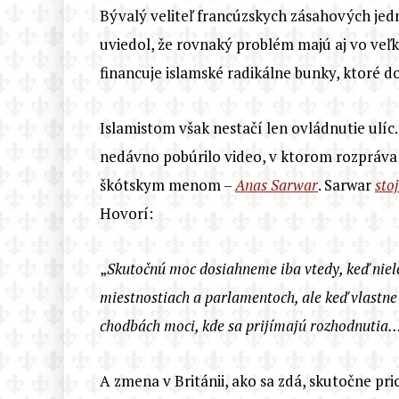
Bývalý veliteľ francúzskych zásahových je
uviedol, že rovnaký problém majú aj vo ve
financuje islamské radikálne bunky, ktoré 
Islamistom však nestačí len ovládnutie ulíc. 
nedávno pobúrilo video, v ktorom rozpráva 
škótskym menom –
Anas Sarwar
. Sarwar
sto
Hovorí:
„
Skutočnú moc dosiahneme iba vtedy, keď niel
miestnostiach a parlamentoch, ale keď vlastn
chodbách moci, kde sa prijímajú rozhodnutia
A zmena v Británii, ako sa zdá, skutočne pri