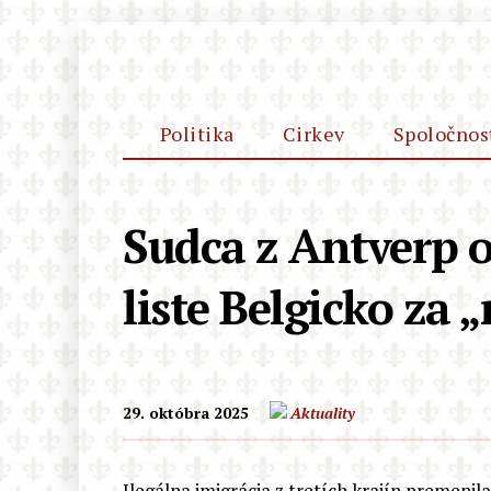
Politika
Cirkev
Spoločnos
Sudca z Antverp 
liste Belgicko za 
29. októbra 2025
Aktuality
Ilegálna imigrácia z tretích krajín premenil