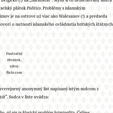
uselský plátok
Politico
. Problémy s islamským
imov je na ostrove už viac ako Walesanov (!) a predseda
hovorí o nutnosti islamského ovládnutia britských štátnych
Ilustračný
obrázok,
zdroj:
flickr.com
 zverejnený anonymný list napísaný istým sudcom z
tát
“. Sudca v liste uvádza:
o, už nie je klasický problém kriminality. Čelíme