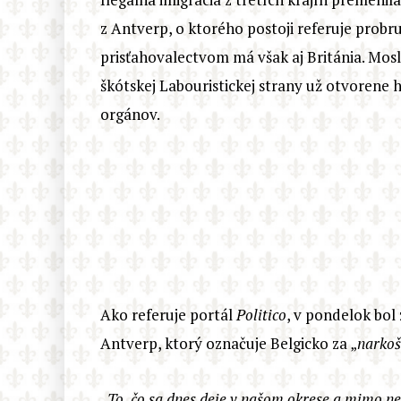
z Antverp, o ktorého postoji referuje probr
prisťahovalectvom má však aj Británia. Mosl
škótskej Labouristickej strany už otvorene 
orgánov.
Ako referuje portál
Politico
, v pondelok bol
Antverp, ktorý označuje Belgicko za „
narkoš
„
To, čo sa dnes deje v našom okrese a mimo neh