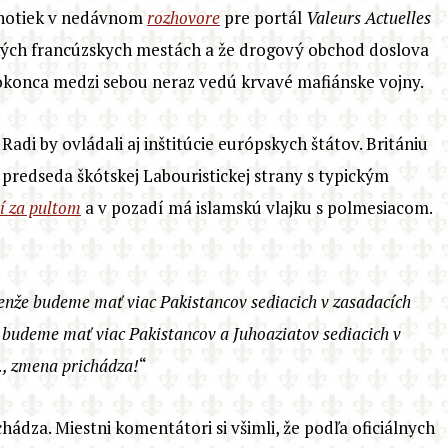
dnotiek v nedávnom
rozhovore
pre portál
Valeurs Actuelles
ľkých francúzskych mestách a že drogový obchod doslova
dokonca medzi sebou neraz vedú krvavé mafiánske vojny.
Radi by ovládali aj inštitúcie európskych štátov. Britániu
predseda škótskej Labouristickej strany s typickým
jí za pultom
a v pozadí má islamskú vlajku s polmesiacom.
enže budeme mať viac Pakistancov sediacich v zasadacích
e budeme mať viac Pakistancov a
J
uho
a
zi
atov
sediacich v
…, zmena prichádza!
“
chádza. Miestni komentátori si všimli, že podľa oficiálnych