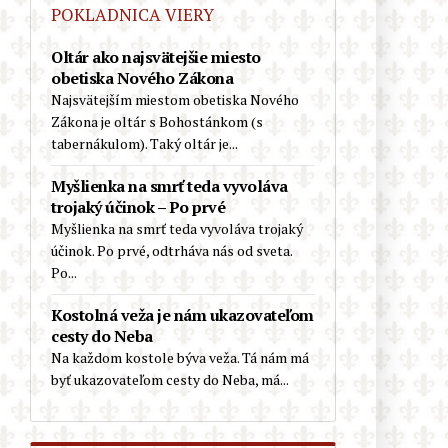
Biskup Schneider: „Pre náboženstvo
POKLADNICA VIERY
nie je nič nebezpečnejšie, ako
zasahovanie do liturgie“
Oltár ako najsvätejšie miesto
obetiska Nového Zákona
Európa v rozklade: Starostka
Najsvätejším miestom obetiska Nového
Reykjavíku a luteránsky biskup sa
Zákona je oltár s Bohostánkom (s
zúčastnili pochodu hnutia Slut Walk
tabernákulom). Taký oltár je...
(Chodiť ako šľapka), ktoré bojuje
proti predsudkom
Myšlienka na smrť teda vyvoláva
trojaký účinok – Po prvé
Kardinál Schönborn víta, že
Myšlienka na smrť teda vyvoláva trojaký
zatvorené katolícke kostoly
účinok. Po prvé, odtrháva nás od sveta.
prevezmú schizmatickí a heretickí
Po...
nekatolíci
Kostolná veža je nám ukazovateľom
Pokrokový španielsky kňaz o
cesty do Neba
nelegálnych migrantoch z Ceuty:
Na každom kostole býva veža. Tá nám má
„Sú svätí. Nerobia žiadne
byť ukazovateľom cesty do Neba, má...
problémy…“
Nemecko: Kňaz odsúdil LGBT