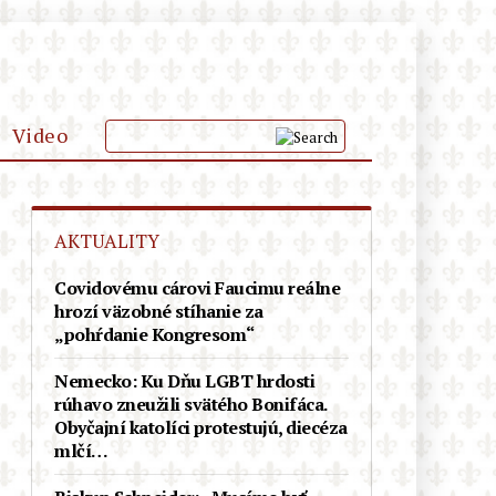
Video
KLUB PRIATEĽOV
AKTUALITY
PODPOR
Covidovému cárovi Faucimu reálne
hrozí väzobné stíhanie za
„pohŕdanie Kongresom“
Nemecko: Ku Dňu LGBT hrdosti
rúhavo zneužili svätého Bonifáca.
Obyčajní katolíci protestujú, diecéza
mlčí…