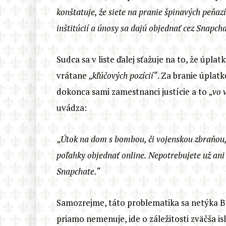
konštatuje, že siete na pranie špinavých peňaz
inštitúcií a únosy sa dajú objednať cez Snapcha
Sudca sa v liste ďalej sťažuje na to, že úp
vrátane „
kľúčových pozícií“
. Za branie úplatk
dokonca sami zamestnanci justície a to „
vo 
uvádza:
„
Útok na dom s bombou, či vojenskou zbraňou
poľahky objednať online. Nepotrebujete už ani 
Snapchate.
“
Samozrejme, táto problematika sa netýka Be
priamo nemenuje, ide o záležitosti zväčša is