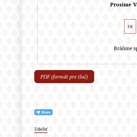
Prosíme V
5 €
Bráňme spo
PDF (formát pre tlač)
Zdieľať