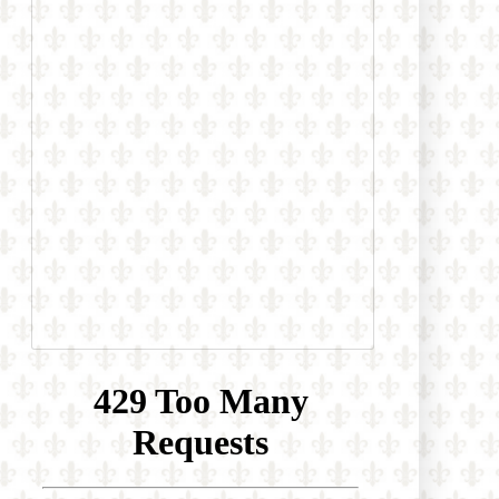
Uviedla oslavnú reportáž o účasti na
LGBT konferencii heterodoxného
hnutia Outreach. Nechýbal ani
James Martin…
Daily Mail: „Sú verejne dostupné
zábery, ktoré ukazujú, ako sa
niektorí migranti na španielskej
Ceute pokúšajú vlámať do
súkromných domov“
Prieskum biskupskej konferencie
medzi mladými brazílskymi
katolíkmi: Nedôstojná liturgia, príliš
politiky a málo vierouky ich
odvracia od života viery
Španielsko: Diecéza Cádiz a Ceuta
zareagovala na čerstvú inváziu
ilegálnych imigrantov tým, že všetky
cirkevné zbierky odovzdala pre