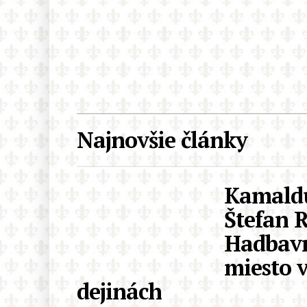
Najnovšie články
Kamald
Štefan 
Hadbavn
miesto 
dejinách