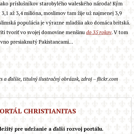
ov ako príslušníkov starobylého waleského národa! Kým
3,1 až 3,4 milióna, moslimov tam žije už najmenej 3,9
oslimská populácia je výrazne mladšia ako domáca britská.
ti tvoriť vo svojej domovine menšinu
do 35 rokov
. V tom
dávno presiaknutý Pakistancami…
s a ďalšie,
titulný ilustračný obrázok, zdroj – flickr.com
ORTÁL CHRISTIANITAS
ežitý pre udržanie a ďalší rozvoj portálu.