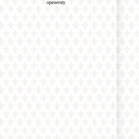
nich!
Známy katolícky spisovateľ Martin
Mosebach sa dnes dožíva 75 rokov a
zostáva verný Tradícii: „Od
mladosti som bol pripravený
bojovať prehraný boj“
Bývalý mafiánsky boss o filme
Citizen Vigilante: „Každý z nás
môže byť bdelým občanom – tým, že
pôjde voliť a odmietne woke
ideológiu“
Poľský Ústavný súd zrušil normu,
ktorá umožňovala zapisovať zväzky
osôb rovnakého pohlavia uzavreté v
iných krajinách EÚ
Rod Dreher o covidovom cárovi
Faucim: „Jeho denníky odhaľujú, že