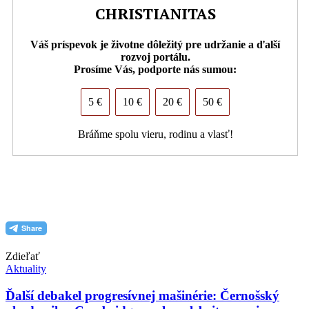
CHRISTIANITAS
Váš príspevok je životne dôležitý pre udržanie a ďalší
rozvoj portálu.
Prosíme Vás, podporte nás sumou:
5 €
10 €
20 €
50 €
Bráňme spolu vieru, rodinu a vlasť!
PDF (formát pre tlač)
Zdieľať
Aktuality
Ďalší debakel progresívnej mašinérie: Černošský