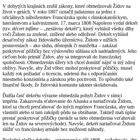
V dobytých krajinách zrušil zákony, ktoré obmedzovali Židov na
život v getách. V roku 1807 označil judaizmus za jedno z
oficiálnych náboženstiev Francúzska spolu s rímskokatolíckym,
luteránstvom a kalvinizmom. 17. marca 1808 Napoleon vydal dekrét
(tzv.
décret infâme
– „neslávny dekrét“), ktorý vyhlásil všetky dlhy
voči Židom za zrušené, znížené alebo odložené. Dekrét vyhlásil
desaťročný zákaz židovského úžerníctva. Židom v nižších
postaveniach – ako sluha, dôstojník či manželka – zakázal
poskytovať pôžičky bez výslovného súhlasu ich nadriadených. Jeho
cieľom bolo primäť Židov, aby sa integrovali do francúzskej
spoločnosti. Obmedzením úžery ich chcel donútiť nájsť si iný zdroj
obživy. Navyše, aby Žid vôbec mohol poskytovať pôžičky, musel
každý rok požiadať o licenciu, udelenú iba s odporúčaním
miestneho konzistória a zárukou jeho poctivosti. To spôsobilo také
finančné škody, že židovská komunita takmer skolabovala.
Ďalšia časť dekrétu výrazne obmedzila pohyb Židov v rámci
impéria. Zakazovala sťahovanie do Alsaska a nariaďovala Židom,
ktorí sa chceli presťahovať do iných regiónov Francúzska, aby tam
vlastnili alebo si tam zakúpili pôdu na obrábanie. Taktiež mali úplne
prestať poskytovať pôžičky (neskôr sa tieto obmedzenia vzťahovali
len na Židov na severovýchode). Navyše, dekrét nariaďoval Židom
slúžiť vo francúzskej armáde bez možnosti náhrady.
Posledná zložka dekrétu – ustanovená v júli 1808 – vyžadovala, aby