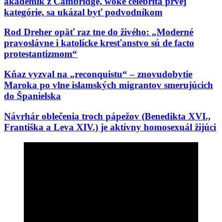
akademik z Cambridge, woke celebrita prvej
kategórie, sa ukázal byť podvodníkom
Rod Dreher opäť raz tne do živého: „Moderné
pravoslávne i katolícke kresťanstvo sú de facto
protestantizmom“
Kňaz vyzval na „reconquistu“ – znovudobytie
Maroka po vlne islamských migrantov smerujúcich
do Španielska
Návrhár oblečenia troch pápežov (Benedikta XVI.,
Františka a Leva XIV.) je aktívny homosexuál žijúci
s „manželom“: „Cirkev má víta…“
Vražda kresťanskej charitatívnej pracovníčky
pomáhajúcej migrantom: Podozrivý je integrovaný
afganský migrant
Biskup Schneider: „Pre náboženstvo nie je nič
nebezpečnejšie, ako zasahovanie do liturgie“