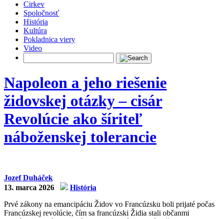
Cirkev
Spoločnosť
História
Kultúra
Pokladnica viery
Video
Napoleon a jeho riešenie
židovskej otázky – cisár
Revolúcie ako šíriteľ
náboženskej tolerancie
Jozef Duháček
13. marca 2026
História
Prvé zákony na emancipáciu Židov vo Francúzsku boli prijaté počas
Francúzskej revolúcie, čím sa francúzski Židia stali občanmi