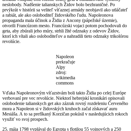
neslobody. Nadšenie talianskych Židov bolo bezhraničné. Po
prvýkrát v histórii sa veliteľ víťaznej armády neobjavil ako utláčateľ
a rabiát, ale ako osloboditeľ židovského ľudu. Napoleonova
propaganda mala účinok a Židia z Ancony (pápežské územie),
otvorili Francúzom mesto. Francúzski vojaci potom pochodovali do
geta, aby zbúrali jeho múry, strhli žlté odznaky z odevov Židov,
ktorí ich vítali ako osloboditeľov a nahradili tieto odznaky trikolórou
revolúcie.
Napoleon
prekračuje
Alpy
zdroj:
wikimedia
commons
Vďaka Napoleonovým víťazstvám boli takto Židia po celej Európe
verbovaní pre vec revolúcie. Niektorí hebrejskí kronikári opisovali
oslobodenie talianskych get ako zázrak rovný rozdeleniu Červeného
mora a Napoleon si v židovských kruhoch začal získavať auru
Mesiáša. A to sa prefíkaný Korzičan pokúsil v nasledujúcich rokoch
využiť vo svoj prospech.
25. mája 1798 vyplával do Egypta s flotilou 55 vojnových a 250