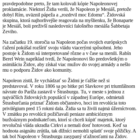
pravdepodobne preto, že tam kolovali kópie Napoleonovej
proklamácie. Niektorí Židia verili, že Napoleon je Mesiáš, pretože
dobyl Rím, uväznil pápeža a „rozdrvil moc Edomu“. Židovská
skupina, ktorá najhorlivejšie reagovala na myšlienku, že Bonaparte
je Mesiáš, boli preživší nasledovníci falošného mesiáša Šabbetaja
Zeviho.
Na začiatku 19. storočia sa Napoleon počas svojich európskych
ťažení pokúšal rozšíriť svoju vládu viacerými spôsobmi. Jeho
postoje k Židom sú interpretované rôzne a v čase sa menili. Rabín
Berel Wein napríklad tvrdí, že Napoleonovi šlo predovšetkým o
asimiláciu Židov, aby získal viac mužov do svojej armády a nešlo
mu o podporu Židov ako komunity.
Napoleon zistil, že vychádzať so Židmi je ťažšie než si
predstavoval. V roku 1806 sa po bitke pri Slavkove pri triumfálnom
návrate do Paríža zastavil v Štrasburgu. Tu, v meste s jednou z
najväčších židovských populácií v západnej Európe, odmietali
Štrasburčania priznať Židom občianstvo, hoci im revolúcia toto
privilégium pred 15 rokmi dala. Židia sa tu živili najmä úžerníctvom.
V zmätku po revolúcii požičiavali peniaze ambicióznym
buržoáznym podnikateľom, ktorí si chceli kúpiť majetok, ktorý
revolučná vláda ukradla Cirkvi a nemali dosť hotovosti. Keď sa
hodnota asignátu zrútila, tak dlžníci nemohli splatiť svoje pôžičky. A
tak bol Napoleon v Štrasburgu zasypaný sťažnosťami na Židov.