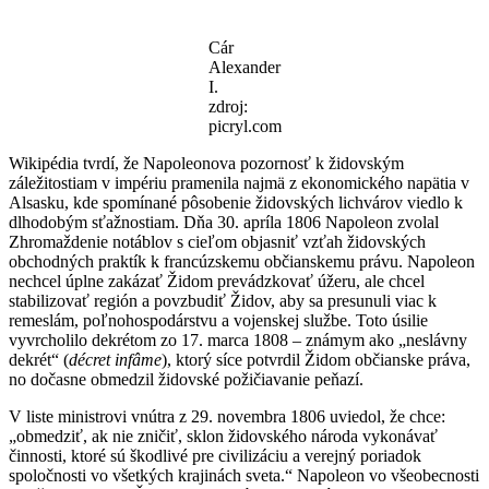
Cár
Alexander
I.
zdroj:
picryl.com
Wikipédia tvrdí, že Napoleonova pozornosť k židovským
záležitostiam v impériu pramenila najmä z ekonomického napätia v
Alsasku, kde spomínané pôsobenie židovských lichvárov viedlo k
dlhodobým sťažnostiam. Dňa 30. apríla 1806 Napoleon zvolal
Zhromaždenie notáblov s cieľom objasniť vzťah židovských
obchodných praktík k francúzskemu občianskemu právu. Napoleon
nechcel úplne zakázať Židom prevádzkovať úžeru, ale chcel
stabilizovať región a povzbudiť Židov, aby sa presunuli viac k
remeslám, poľnohospodárstvu a vojenskej službe. Toto úsilie
vyvrcholilo dekrétom zo 17. marca 1808 – známym ako „neslávny
dekrét“ (
décret infâme
), ktorý síce potvrdil Židom občianske práva,
no dočasne obmedzil židovské požičiavanie peňazí.
V liste ministrovi vnútra z 29. novembra 1806 uviedol, že chce:
„obmedziť, ak nie zničiť, sklon židovského národa vykonávať
činnosti, ktoré sú škodlivé pre civilizáciu a verejný poriadok
spoločnosti vo všetkých krajinách sveta.“ Napoleon vo všeobecnosti