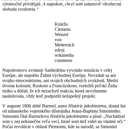
výnimočné privilégiá. A napokon, chcel som ustanoviť všeobecnú
slobodu svedomia.“
Knieža
Clemens
Wenzel
von
Metternich
zdroj:
wikimedia
commons
Napoleonovo zvolanie Sanhedrinu vyvolalo senzáciu v celej
Európe, ale nepohlo Židmi východnej Európy. Nevzdali sa ani
svojho etnocentrizmu, ani svojich obchodných zvyklostí. Medzi
dvoma kolosmi, Ruskom a Francúzskom, rozložili poľskí Židia
riziko a dúfali, že ich nezachytí reakcia, ktorá nevyhnutne
nasledovala, vždy keď podporili neúspešný projekt.
V auguste 1806 abbé Barruel, autor
Histórie jakobinizmu
, dostal list
od talianskeho vojenského dôstojníka Jeana-Baptistu Simoniniho.
Simonini čítal Barruelovu
Históriu jakobinizmu
a písal: „Nachádzal
som v nej nekonečne veľa vecí, ktoré som tiež videl na vlastné oči.“
Počas revolúcie v oblasti Piemontu, kde sa narodil, sa Simonini