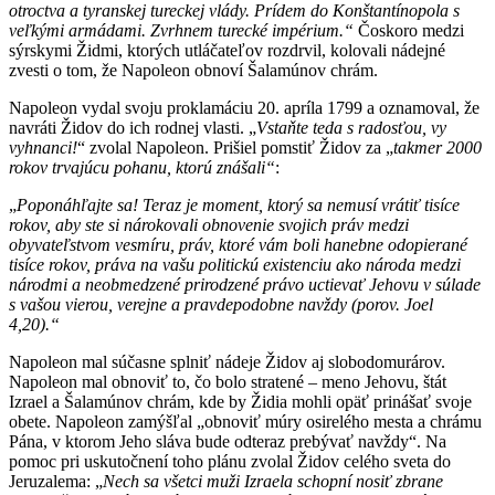
otroctva a tyranskej tureckej vlády. Prídem do Konštantínopola s
veľkými armádami. Zvrhnem turecké impérium.“
Čoskoro medzi
sýrskymi Židmi, ktorých utláčateľov rozdrvil, kolovali nádejné
zvesti o tom, že Napoleon obnoví Šalamúnov chrám.
Napoleon vydal svoju proklamáciu 20. apríla 1799 a oznamoval, že
navráti Židov do ich rodnej vlasti. „
Vstaňte teda s radosťou, vy
vyhnanci!
“ zvolal Napoleon. Prišiel pomstiť Židov za „
takmer 2000
rokov trvajúcu pohanu, ktorú znášali“
:
„
Poponáhľajte sa! Teraz je moment, ktorý sa nemusí vrátiť tisíce
rokov, aby ste si nárokovali obnovenie svojich práv medzi
obyvateľstvom vesmíru, práv, ktoré vám boli hanebne odopierané
tisíce rokov, práva na vašu politickú existenciu ako národa medzi
národmi a neobmedzené prirodzené právo uctievať Jehovu v súlade
s vašou vierou, verejne a pravdepodobne navždy (
porov.
Joel
4,20).“
Napoleon mal súčasne splniť nádeje Židov aj slobodomurárov.
Napoleon mal obnoviť to, čo bolo stratené – meno Jehovu, štát
Izrael a Šalamúnov chrám, kde by Židia mohli opäť prinášať svoje
obete. Napoleon zamýšľal „obnoviť múry osirelého mesta a chrámu
Pána, v ktorom Jeho sláva bude odteraz prebývať navždy“. Na
pomoc pri uskutočnení toho plánu zvolal Židov celého sveta do
Jeruzalema: „
Nech sa všetci muži Izraela schopní nosiť zbrane