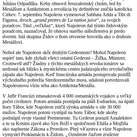
Juliána Odpadlíka. Keby obnovil Jeruzalemský chrám, bol by
Mesiášom a Antikristom a revolúcia by definitívne zničila katolícku
Cirkev. 7. septembra Napoleon vymenoval Sabbata Adda a Tibi di
Figurea, dvoch „
grand pretres de La nation juive
“, za svojich
poradcov. Titul „veľkňaz“, ktorý Napoleon dal týmto židovským
poradcom, naznačoval, že obnova starého náboženstva je predo
dvermi. Istá skupina Židov o ňom otvorene hovorila ako o druhom
Mesiášovi.
Nebol ale Napoleon skôr druhým Gedeonom? Mohol Napoleon
uspieť tam, kde zlyhali všetci ostatní Gedeoni – Žižka, Müntzer,
Cromwell atď? Žiadny z týchto mesiášskych revolucionárov sa
nedostal tak blízko k mystickému centru judaizujúceho revolučného
zápalu ako Napoleon. Keď francúzska armáda postupovala pozdĺž
východného pobrežia Stredozemného mora, udalosti potvrdzovali
Napoleonovu víziu seba ako Antikrista/Mesiáša.
V Jaffe Francúzi zmasakrovali 4 000 osmanských vojakov a veľký
počet civilistov. Potom armáda postúpila na pláň Esdraelon, na úpätí
hory Tábor, kde Napoleon zničil sýrsku armádu o sile 30 000
mužov. Napoleon potom vystúpil na horu Tábor, kde akoby
podstúpil svoje vlastné Premenenie. Tu Gedeon porazil Amalekitov
a tu sa Kristus zjavil ako Syn Boží v spoločnosti Eliáša a Mojžiša
ako naplnenie Zákona a Prorokov. Plný víťazstva a vízie Napoleon
vymyslel Proklamáciu k Židom.
„Oznámim ľuďom zrušenie