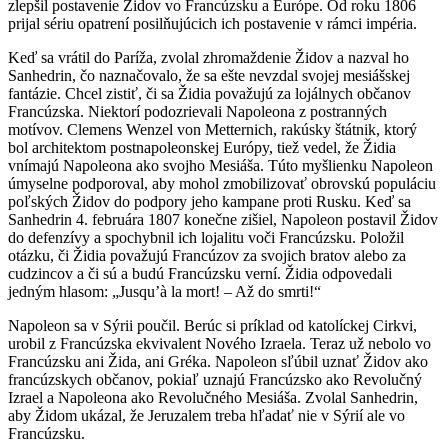
zlepšil postavenie Židov vo Francúzsku a Európe. Od roku 1806
prijal sériu opatrení posilňujúcich ich postavenie v rámci impéria.
Keď sa vrátil do Paríža, zvolal zhromaždenie Židov a nazval ho
Sanhedrin, čo naznačovalo, že sa ešte nevzdal svojej mesiášskej
fantázie. Chcel zistiť, či sa Židia považujú za lojálnych občanov
Francúzska. Niektorí podozrievali Napoleona z postranných
motívov. Clemens Wenzel von Metternich, rakúsky štátnik, ktorý
bol architektom postnapoleonskej Európy, tiež vedel, že Židia
vnímajú Napoleona ako svojho Mesiáša. Túto myšlienku Napoleon
úmyselne podporoval, aby mohol zmobilizovať obrovskú populáciu
poľských Židov do podpory jeho kampane proti Rusku. Keď sa
Sanhedrin 4. februára 1807 konečne zišiel, Napoleon postavil Židov
do defenzívy a spochybnil ich lojalitu voči Francúzsku. Položil
otázku, či Židia považujú Francúzov za svojich bratov alebo za
cudzincov a či sú a budú Francúzsku verní. Židia odpovedali
jedným hlasom: „Jusqu’à la mort! – Až do smrti!“
Napoleon sa v Sýrii poučil. Berúc si príklad od katolíckej Cirkvi,
urobil z Francúzska ekvivalent Nového Izraela. Teraz už nebolo vo
Francúzsku ani Žida, ani Gréka. Napoleon sľúbil uznať Židov ako
francúzskych občanov, pokiaľ uznajú Francúzsko ako Revolučný
Izrael a Napoleona ako Revolučného Mesiáša. Zvolal Sanhedrin,
aby Židom ukázal, že Jeruzalem treba hľadať nie v Sýrií ale vo
Francúzsku.