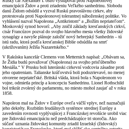
Ruský cár Alexander I. ostro vystupoval proti Napoleonovej
emancipácii Židov a proti zriadeniu Veľkého sanhedrinu. Slobodu
danú Židom odsúdil a vyzval Ruskú pravoslávnu cirkev, aby
protestovala proti Napoleonovej tolerantnej náboženskej politike. Vo
vyhlásení nazval Napoleona „Antikristom“ a „Božím nepriateľom“.
Moskovský synod hovorí: „Aby zničil základy kresťanských cirkví,
cisár Francúzov pozval do svojho hlavného mesta všetky židovské
synagógy a navyše plánuje založiť nový hebrejský Sanhedrin – tú
istú radu, ktorá podľa kresťanskej Biblie odsúdila na smrť
(ukrižovaním) Ježiša Nazaretského.“
V Rakúsku kancelár Clemens von Metternich napísal: „Obávam sa,
že Židia budú považovať (Napoleona) za svojho prisľúbeného
Mesiáša.“ V Prusku boli luteránski cirkevní vodcovia zásadne proti
jeho opatreniam. Talianske kráľovstvá boli podozrievavé, no menej
otvorene nepriateľské. Britská vláda, ktorá bola s Napoleonom vo
vojne, odmietla princíp a koncepciu Sanhedrinu. Lionel Rothschild
bol trikrát zvolený do parlamentu, no miesto mohol zaujať až v roku
1858.
Napoleon mal na Židov v Európe oveľa väčší vplyv, než naznačujú
jeho dekréty. Rozbitím feudálnych systémov strednej Európy a
zavedením rovnosti vyplývajúcej z Francúzskej revolúcie urobil viac
pre židovskú emancipáciu než predchádzajúce tri storočia. Ako
súčasť uznania židovskej komunity zriadil Izraelský (židovský)
konzistoriát vo Francúzsku, ktorý mal slúžiť ako centrálna autorita