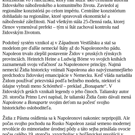
židovského náboženského a komunitného života. Zaviedol aj
regionálne konzistóriá po celom impériu. Centrálne konzistórium
dohliadalo na regionálne, ktoré spravovali ekonomické a
náboženské záležitosti. Nad všetkým stála 25-členná rada, ktorej
členov vymenúval prefekt – tým si štát zachoval kontrolu nad
židovským životom.
Podobný systém vznikol aj v Západnom Vestfálsku a stal sa
modelom pre ďalšie nemecké štáty až do Napoleonovho pádu.
Napoleon trvalo zlepšil postavenie Židov v pruských rýnskych
provinciách. Heinrich Heine a Ludwig Börne vo svojich knihách
zaznamenali svoju vďačnosť za Napoleonove princípy. Najmä
nemeckí Židia historicky vnímali Napoleona ako najvýznamnejšieho
predchodcu židovskej emancipácie v Nemecku. Keď vláda nariadila
Židom používať priezviská podľa bežného modelu, niektorí si
údajne vybrali meno
Schöntheil
– preklad „Bonaparte“. V
židovských getách vznikali legendy o jeho činoch. Taliansky autor
20. storočia Primo Levi napísal, že talianski Židia často dávali mená
Napoleone
a
Bonaparte
svojim deťom na počesť svojho
historického osloboditeľa.
Židia z Pásma osídlenia sa k Napoleonovi nakoniec nepripojili. Ale
počas svojho pochodu na Rusko Napoleon zasial semeno modernej
revolúcie do mimoriadne úrodnej pôdy a táto sejba prinášala ovocie
počas celého 19. storočia, vyvrcholiac v boľševickej revolúcii v