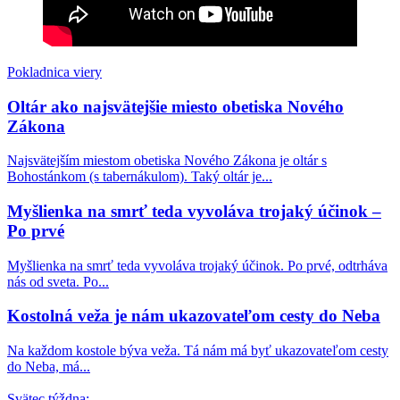
Pakistan: 13-ročná kresťanka bola unesená
moslimami, donútená k sobášu a ku konverzii na
islam. Následný súd to po predložení falošných
dôkazov odobril…
Pokladnica viery
Oltár ako najsvätejšie miesto obetiska Nového
Rakúsko: Ministerstvo vnútra uviedlo, že agresivita
Zákona
voči kresťanom vzrástla za rok o 29 %
Najsvätejším miestom obetiska Nového Zákona je oltár s
Teologická fakulta v Trnave napreduje v LGBT
Bohostánkom (s tabernákulom). Taký oltár je...
infiltrácii: Uviedla oslavnú reportáž o účasti na
LGBT konferencii heterodoxného hnutia Outreach.
Myšlienka na smrť teda vyvoláva trojaký účinok –
Nechýbal ani James Martin…
Po prvé
Daily Mail: „Sú verejne dostupné zábery, ktoré
Myšlienka na smrť teda vyvoláva trojaký účinok. Po prvé, odtrháva
ukazujú, ako sa niektorí migranti na španielskej
nás od sveta. Po...
Ceute pokúšajú vlámať do súkromných domov“
Kostolná veža je nám ukazovateľom cesty do Neba
Prieskum biskupskej konferencie medzi mladými
Na každom kostole býva veža. Tá nám má byť ukazovateľom cesty
brazílskymi katolíkmi: Nedôstojná liturgia, príliš
do Neba, má...
politiky a málo vierouky ich odvracia od života
viery
Svätec týždna: