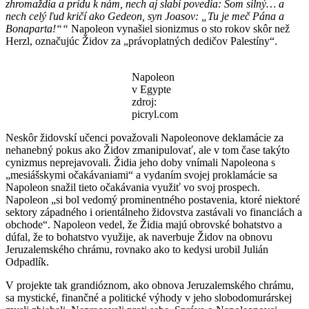
zhromaždia a prídu k nám, nech aj slabí povedia: Som silný… a
nech celý ľud kričí ako Gedeon, syn Joasov: „Tu je meč Pána a
Bonaparta!““
Napoleon vynašiel sionizmus o sto rokov skôr než
Herzl, označujúc Židov za „právoplatných dedičov Palestíny“.
Napoleon
v Egypte
zdroj:
picryl.com
Neskôr židovskí učenci považovali Napoleonove deklamácie za
nehanebný pokus ako Židov zmanipulovať, ale v tom čase takýto
cynizmus neprejavovali. Židia jeho doby vnímali Napoleona s
„mesiášskymi očakávaniami“ a vydaním svojej proklamácie sa
Napoleon snažil tieto očakávania využiť vo svoj prospech.
Napoleon „si bol vedomý prominentného postavenia, ktoré niektoré
sektory západného i orientálneho židovstva zastávali vo financiách a
obchode“. Napoleon vedel, že Židia majú obrovské bohatstvo a
dúfal, že to bohatstvo využije, ak naverbuje Židov na obnovu
Jeruzalemského chrámu, rovnako ako to kedysi urobil Julián
Odpadlík.
V projekte tak grandióznom, ako obnova Jeruzalemského chrámu,
sa mystické, finančné a politické výhody v jeho slobodomurárskej