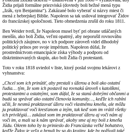
Židia prijali formálne priezviská (dovtedy boli bežné mená typu
„Izák, syn Benjamina“). Zakázané bolo vyberať si názvy miest či
mená z hebrejskej Biblie. Napoleon sa tak usiloval integrovať Židov
do francúzskej spoločnosti. Tieto obmedzenia zrušil do roku 1811.
Ben Weider tvrdí, že Napoleon musel byť pri obrane utláčaných
menšín, ako boli Židia, veľmi opatrný, aby neporušil rovnováhu
politických záujmov, no v ich podpore zároveň videl dlhodobý
politický prínos pre svoje impérium. Napoleon dúfal, že
prostredníctvom emancipácie získa výhody a podporu od
diskriminovaných skupín, ako boli Židia či protestanti.
Toto v roku 1818 uviedol v liste, ktorý poslal svojmu lekárovi z
vyhnanstva:
„
Chcel som ich prinútiť, aby prestali s úžerou a boli ako ostatní
ľudia… tým, že som ich postavil na rovnakú úroveň s katolíkmi,
protestantmi a ostatnými, som dúfal, že sa stanú dobrými občanmi a
budú sa správať ako ostatní členovia komunity…, keďže ich rabíni
učili, že nesmú praktizovať úžeru voči vlastnému kmeňu, ale môžu
ju praktizovať voči kresťanom a iným, tak keď som im vrátil všetky
ich privilégiá… zakázal som im praktizovať úžeru aj voči nám aj
voči im, a mali sa k nám správať, akoby sme aj my boli z kmeňa
Júdu. Okrem toho by to prinieslo do Francúzska veľké bohatstvo,
keďže Židov je veľa a hrnuli by sa do krajiny, kde by požívali také