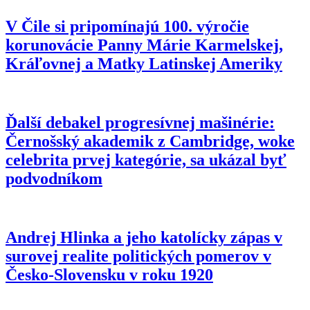
výročím Amoris laetitia a stretnutím biskupov
zvolaným Levom XIV., príklon k alternatívnym
V Čile si pripomínajú 100. výročie
„rodinám“
korunovácie Panny Márie Karmelskej,
Kráľovnej a Matky Latinskej Ameriky
Ako progresivizmus „podporuje“ vedu: Woke
Británia zastavuje financovanie ikonického
rádioteleskopu, ktorému preto hrozí zatvorenie
Ďalší debakel progresívnej mašinérie:
Právna zástupkyňa Rupnikových obetí zneužívania
kritizuje „úplné utajenie“ procesu
Černošský akademik z Cambridge, woke
celebrita prvej kategórie, sa ukázal byť
podvodníkom
Andrej Hlinka a jeho katolícky zápas v
surovej realite politických pomerov v
Česko-Slovensku v roku 1920