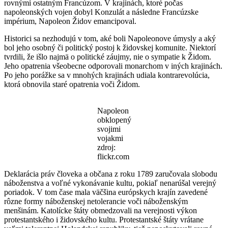
rovnými ostatným Francúzom. V krajinách, ktoré počas
napoleonských vojen dobyl Konzulát a následne Francúzske
impérium, Napoleon Židov emancipoval.
Historici sa nezhodujú v tom, aké boli Napoleonove úmysly a aký
bol jeho osobný či politický postoj k židovskej komunite. Niektorí
tvrdili, že išlo najmä o politické záujmy, nie o sympatie k Židom.
Jeho opatrenia všeobecne odporovali monarchom v iných krajinách.
Po jeho porážke sa v mnohých krajinách udiala kontrarevolúcia,
ktorá obnovila staré opatrenia voči Židom.
Napoleon
obklopený
svojimi
vojakmi
zdroj:
flickr.com
Deklarácia práv človeka a občana z roku 1789 zaručovala slobodu
náboženstva a voľné vykonávanie kultu, pokiaľ nenarúšal verejný
poriadok. V tom čase mala väčšina európskych krajín zavedené
rôzne formy náboženskej netolerancie voči náboženským
menšinám. Katolícke štáty obmedzovali na verejnosti výkon
protestantského i židovského kultu. Protestantské štáty vrátane