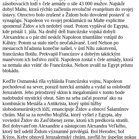
zásobovacích lodí v čele armády o sile 43 000 mužov. Najskôr
dobyl Maltu, ktorá rýchlo začlenila revolučné evanjelium do svojej
ústavy. Otroctvo bolo zrušené a Židom bolo dovolené postaviť si
synagógu. Napoleon vo svojej proklamácii na Malte explicitne
spomenul Židov a ich nedobrý osud. Potom vyplával do Egypta,
kde pristál 1. júla. Na druhý deň francúzske vojská dobyli
Alexandriu a o pár dní neskôr Napoleon triumfálne vstúpil do
Káhiry. Potom sa stalo niečo neočakávané. Lord Nelson po
mesiacoch hľadania konečne našiel, v ústí Nílu zakotvenú,
francúzsku flotilu. Prekvapil Francúzov a dobrým taktickým
manévrom ich loďstvo zničil. Napoleon zostal v čele armády, ktorá
sa nemala ako vrátiť do Francúzska. Nelson uvalil na Egypt prísnu
blokádu.
Keďže Osmanská ríša vyhlásila Francúzsku vojnu, Napoleon
pochodoval na sever, porazil tureckú armádu a vydal sa oslobodiť
Jeruzalem. Jeho prirodzený sklon k megalománii v tomto bode
nadobudol mystický obrat. Sám na seba začal pozerať ako na
kombináciu Mesiáša a Antikrista, ktorý splní túžby
slobodomurárskych lóží, emancipuje Židov a obnoví Šalamúnov
chrám. Mal sa za nového Mojžiša, ktorý vyšiel z Egypta, aby
voviedol Židov do Zasľúbenej zeme, ktorú ich predkovia stratili.
Bol dobyvateľom Alexandrie a nástupcom Alexandra Veľkého,
ktorý tiež udelil Židom významné privilégiá. Bol Herodes; bol
Kýros. Keby obnovil Jeruzalemský chrám, zavŕšil by úspešne pokus