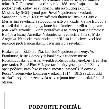
roku 1917. Od atentátu na cára v roku 1881 ruská tajná polícia
podozrievala Židov, že sú hnacou silu revolučnej aktivity.
Moskovský Svätý synod považoval Napoleonovo zvolanie
Sanhedrinu v roku 1806 za začiatok útoku na Rusko a Cirkev.
Mesiáš šíril revolúciu a slobodomurárstvo v každej krajine Európy a
nakazil dokonca aj krajiny, ktoré ho nakoniec porazili na bojovom
poli. Začal revolúciu, ktorá pokračovala najmenej ďalšie storočie v
Európe a Južnej Amerike. Nakoniec sa revolúcia vrátila späť do
Anglicka. Nemecká romantická glorifikácia katolíckych vecí bola
reakciou proti francúzskemu osvietenstvu a revolúcii.
Reakcia proti Židom prišla, keď bol Napoleon porazený. Vo
Frankfurte, bašte židovských bankárov a rodnom meste
Rotschildovskej dynastie, vypukli protižidovské nepokoje (Hep-Hep
povstanie). Pápež Pius VII. prestaval múry geta a prinútil Židov
opäť počúvať katolícke kázne a znovu si nasadiť žlté odznaky.
Počas Viedenského kongresu v rokoch 1814 – 1815 sa „židovská
otázka“ prvýkrát prezentovala na verejnom fóre ako medzinárodná
otázka.
PODPORTE PORTÁL