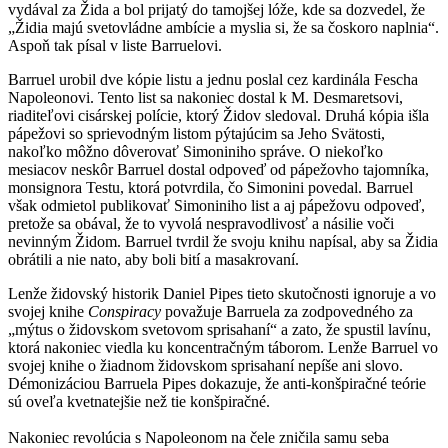
vydával za Žida a bol prijatý do tamojšej lóže, kde sa dozvedel, že
„Židia majú svetovládne ambície a myslia si, že sa čoskoro naplnia“.
Aspoň tak písal v liste Barruelovi.
Barruel urobil dve kópie listu a jednu poslal cez kardinála Fescha
Napoleonovi. Tento list sa nakoniec dostal k M. Desmaretsovi,
riaditeľovi cisárskej polície, ktorý Židov sledoval. Druhá kópia išla
pápežovi so sprievodným listom pýtajúcim sa Jeho Svätosti,
nakoľko môžno dôverovať Simoniniho správe. O niekoľko
mesiacov neskôr Barruel dostal odpoveď od pápežovho tajomníka,
monsignora Testu, ktorá potvrdila, čo Simonini povedal. Barruel
však odmietol publikovať Simoniniho list a aj pápežovu odpoveď,
pretože sa obával, že to vyvolá nespravodlivosť a násilie voči
nevinným Židom. Barruel tvrdil že svoju knihu napísal, aby sa Židia
obrátili a nie nato, aby boli bití a masakrovaní.
Lenže židovský historik Daniel Pipes tieto skutočnosti ignoruje a vo
svojej knihe
Conspiracy
považuje Barruela za zodpovedného za
„mýtus o židovskom svetovom sprisahaní“ a zato, že spustil lavínu,
ktorá nakoniec viedla ku koncentračným táborom. Lenže Barruel vo
svojej knihe o žiadnom židovskom sprisahaní nepíše ani slovo.
Démonizáciou Barruela Pipes dokazuje, že anti-konšpiračné teórie
sú oveľa kvetnatejšie než tie konšpiračné.
Nakoniec revolúcia s Napoleonom na čele zničila samu seba