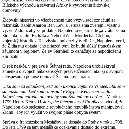
Blízkeho východu a severnej Afriky k vytvoreniu židovskej
domoviny.
Židovskí historici vo všeobecnosti túto výzvu radi označujú za
falzifikát. Rabín Aharon Ben-Levi z Jeruzalema zverejnil vlastnú
výzvu Židom, aby sa pridali k Napoleonovej armáde „a vrátili sa na
Sion ako za dní Ezdráša a Nehemiáša“. Mordechaj Gichon,
vojenský historik z Telavivskej univerzity tvrdí, že „Napoleon veril,
že Židia mu oplatia jeho priazeň tým, že budú slúžiť francúzskym
záujmom v regióne“. Ze’ev Sternhell to označuje za nepodloženú
kuriozitu.
O rok neskôr, v prejave k Štátnej rade, Napoleon urobil skrytú
zmienku o svojich náboženských presvedčeniach, ako aj o svojom
neúspešnom pokuse obnoviť Šalamúnov chrám:
„
Stal som sa katolíkom, keď som ukončil vojnu vo Vendeé. Stal som
sa moslimom, keď som sa usadil v Egypte. Keby som vládol
židovskému národu, obnovil by som Šalamúnov
c
hrám.“
V roku
1799 Henry Kett v
History, the Interpreter of Prophecy
uviedol, že
Napoleon ako stelesnenie revolučného republikánstva manipuloval
Židmi „aby ich využil vo svojom pláne dobytia sveta“.
Správa o francúzskom Mesiášovi sa dostala do Prahy v roku 1798.
Do leta 1799 sa tam mesiášske očakávanie dostalo do extrému,