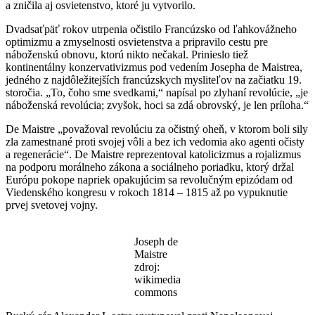
a zničila aj osvietenstvo, ktoré ju vytvorilo.
Dvadsaťpäť rokov utrpenia očistilo Francúzsko od ľahkovážneho
optimizmu a zmyselnosti osvietenstva a pripravilo cestu pre
náboženskú obnovu, ktorú nikto nečakal. Prinieslo tiež
kontinentálny konzervativizmus pod vedením Josepha de Maistrea,
jedného z najdôležitejších francúzskych mysliteľov na začiatku 19.
storočia. „To, čoho sme svedkami,“ napísal po zlyhaní revolúcie, „je
náboženská revolúcia; zvyšok, hoci sa zdá obrovský, je len príloha.“
De Maistre „považoval revolúciu za očistný oheň, v ktorom boli sily
zla zamestnané proti svojej vôli a bez ich vedomia ako agenti očisty
a regenerácie“. De Maistre reprezentoval katolicizmus a rojalizmus
na podporu morálneho zákona a sociálneho poriadku, ktorý držal
Európu pokope napriek opakujúcim sa revolučným epizódam od
Viedenského kongresu v rokoch 1814 – 1815 až po vypuknutie
prvej svetovej vojny.
Joseph de
Maistre
zdroj:
wikimedia
commons