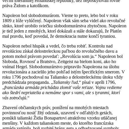
veľmi tolerantnej Holandskej republiky, tiež neposkytovali rovné
práva Židom a katolíkom.
Napoleon bol slobodomurárom. Vieme to preto, lebo bol v roku
1809 z lóže vylúčený. Napoleon však sám seba videl ako revolučné
slnko, ktoré urobilo sviečku slobodomurárstva zbytočnou. Napoleon
je tiež jeden z mnohých, ktorí dokázali a stále dokazujú, že Platón
mal pravdu, keď povedal, že demokracia nutne končí tyraniou.
Napoleon nebol hlupák a vedel, čo treba robiť. Kontrolu nad
revolúciou získal delostreleckou paľbou do revolučného davu a
potom mohol právom povedať: „Revolúcia som ja.“ Napoleon bol
Sloboda, Rovnosť a Bratstvo, Zeitgeist na bielom koni, ako ho
vnímal Hegel. Slobodomurárstvo pripravilo Napoleona na úlohu
revolucionára a zacielilo jeho pohľad istým špecifickým smerom. V
roku 1796 pochodoval na Taliansko a delostreleckému útoku vždy
predchádzala propaganda. „
Taliansky ľud
,“ písal v apríli 1796,
„
francúzska armáda prichádza zlomiť vaše reťaze. Vojnu vedieme
ako štedrí nepriatelia a nemáme spor s vami, ale
s
tyranmi, ktorí
vás zotročujú
.“
Zbavení občianskych práv, ponížení na mnohých miestach
povinnosťou nosiť žltý odznak, uzavretí v odľahlých getách,
ponúkli talianski Židia Bonapartovi atraktívnu vzorku utláčanej
menšiny. V každom talianskom meste, do ktorého francúzska
armáda vstúpila, boli rozbité brány geta a odhadzované symboly