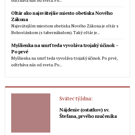
odtrháva nás od sveta. Po...
Oltár ako najsvätejšie miesto obetiska Nového
Zákona
Najsvätejším miestom obetiska Nového Zákona je oltár s
Bohostánkom (s tabernákulom). Taký oltár je...
Myšlienka na smrť teda vyvoláva trojaký účinok –
Po prvé
Myšlienka na smrť teda vyvoláva trojaký účinok. Po prvé,
odtrháva nás od sveta. Po...
Svätec týždna:
Nájdenie (ostatkov) sv.
Štefana, prvého mučeníka