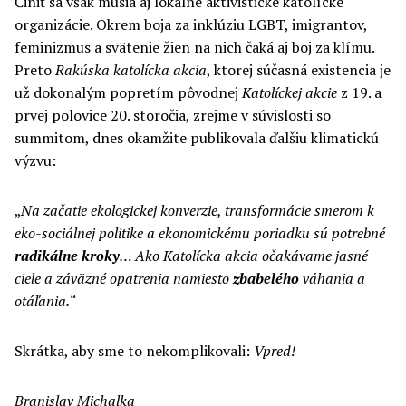
Činiť sa však musia aj lokálne aktivistické katolícke
organizácie. Okrem boja za inklúziu LGBT, imigrantov,
feminizmus a svätenie žien na nich čaká aj boj za klímu.
Preto
Rakúska katolícka akcia
, ktorej súčasná existencia je
už dokonalým popretím pôvodnej
Katolíckej akcie
z 19. a
prvej polovice 20. storočia, zrejme v súvislosti so
summitom, dnes okamžite publikovala ďalšiu klimatickú
výzvu:
„
Na začatie ekologickej konverzie, transformácie smerom k
eko-sociálnej politike a ekonomickému poriadku sú potrebné
radikálne kroky
… Ako Katolícka
akcia
očakávame jasné
ciele a záväzné opatrenia namiesto
zbabelého
váhania a
otáľania.“
Skrátka, aby sme to nekomplikovali:
Vpred!
Branislav Michalka