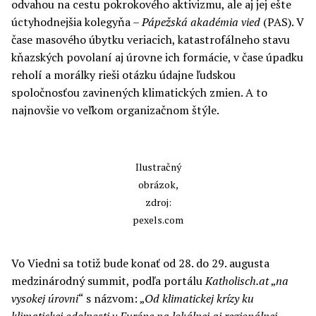
odvahou na cestu pokrokového aktivizmu, ale aj jej ešte
úctyhodnejšia kolegyňa –
Pápežská akadémia vied
(PAS). V
čase masového úbytku veriacich, katastrofálneho stavu
kňazských povolaní aj úrovne ich formácie, v čase úpadku
reholí a morálky rieši otázku údajne ľudskou
spoločnosťou zavinených klimatických zmien. A to
najnovšie vo veľkom organizačnom štýle.
Ilustračný
obrázok,
zdroj:
pexels.com
Vo Viedni sa totiž bude konať od 28. do 29. augusta
medzinárodný summit, podľa portálu
Katholisch.at
„
na
vysokej úrovni
“ s názvom: „
Od klimatickej krízy ku
klimatickej odolnosti v Európe na lokálnej aj regionálnej