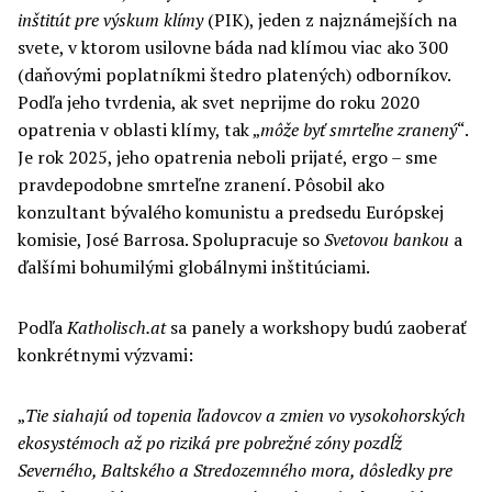
inštitút pre výskum klímy
(PIK), jeden z najznámejších na
svete, v ktorom usilovne báda nad klímou viac ako 300
(daňovými poplatníkmi štedro platených) odborníkov.
Podľa jeho tvrdenia, ak svet neprijme do roku 2020
opatrenia v oblasti klímy, tak „
môže byť smrteľne zranený
“.
Je rok 2025, jeho opatrenia neboli prijaté, ergo – sme
pravdepodobne smrteľne zranení. Pôsobil ako
konzultant bývalého komunistu a predsedu Európskej
komisie, José Barrosa. Spolupracuje so
Svetovou bankou
a
ďalšími bohumilými globálnymi inštitúciami.
Podľa
Katholisch.at
sa panely a workshopy budú zaoberať
konkrétnymi výzvami:
„
Tie siahajú od topenia ľadovcov a zmien vo vysokohorských
ekosystémoch až po riziká pre pobrežné zóny pozdĺž
Severného,
B
altského a Stredozemného mora, dôsledky pre