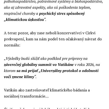
poľnohospodárstvo, potravinové systémy a biohospodárstvo,
ako aj zdravotné aspekty, ako sú poškodenia teplom,
respiračné choroby a
psychický stres spôsobený
„klimatickou úzkosťou
“.
A teraz pozor, aby zase neboli konzervatívci v Cirkvi
prekvapení, kam sa nám podel ten očakávaný návrat do
normálu:
„
Výsledky budú slúžiť ako podklad pre prípravy na
záverečný globálny summit vo Vatikáne
v roku 2026, na
ktorom
sa má prijať „Univerzálny protokol o odolnosti
voči zmene klímy
“.
Vatikán ako zastrešovateľ klimatického bádania a
sociálnej transformácie…