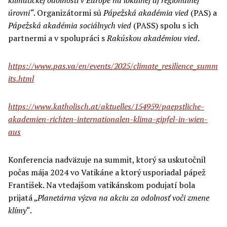
úrovni“
. Organizátormi sú
Pápežská akadémia vied
(PAS) a
Pápežská akadémia sociálnych vied
(PASS) spolu s ich
partnermi a v spolupráci s
Rakúskou akadémiou vied
.
https://www.pas.va/en/events/
2025/climate_resilience_summ
its.html
https://www.katholisch.at/aktuelles/
154959/paepstliche-
akademien-richten-internationalen-klima-gipfel-in-wien-
aus
Konferencia nadväzuje na summit, ktorý sa uskutočnil
počas mája 2024 vo Vatikáne a ktorý usporiadal pápež
František. Na vtedajšom vatikánskom podujatí bola
prijatá „
Planetárna výzva na akciu
za
odolnosť voči zmene
klímy
“.