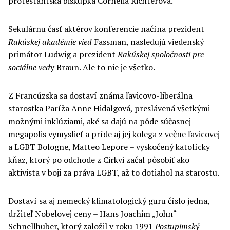
protestantská biskupka Cornelia Richterová.
Sekulárnu časť aktérov konferencie načína prezident
Rakúskej akadémie vied
Fassman, nasledujú viedenský
primátor Ludwig a prezident
Rakúskej spoločnosti pre
sociálne ved
y Braun. Ale to nie je všetko.
Z Francúzska sa dostaví známa ľavicovo-liberálna
starostka Paríža Anne Hidalgová, preslávená všetkými
možnými inklúziami, aké sa dajú na pôde súčasnej
megapolis vymyslieť a príde aj jej kolega z večne ľavicovej
a LGBT Bologne, Matteo Lepore – vyskočený katolícky
kňaz, ktorý po odchode z Cirkvi začal pôsobiť ako
aktivista v boji za práva LGBT, až to dotiahol na starostu.
Dostaví sa aj nemecký klimatologický guru číslo jedna,
držiteľ Nobelovej ceny – Hans Joachim „John“
Schnellhuber, ktorý založil v roku 1991
Postupimský