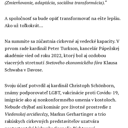
(Zmierňovanie,
a
daptácia,
s
ociálna transformácia).“
A spoločnosť sa bude opäť transformovať na ešte lepšiu.
Ako už toľkokrát…
Na summite sa zúčastnia cirkevné aj vedecké kapacity. V
prvom rade kardinál Peter Turkson, kancelár Pápežskej
akadémie vied od roku 2022, ktorý bol aj ozdobou
viacerých stretnutí
Svetového ekonomického fóra
Klausa
Schwaba v Davose.
Svoju účasť potvrdil aj kardinál Christoph Schönborn,
známy podporovateľ LGBT, vakcinácie proti Covidu-19,
imigrácie ako aj nonkonformného umenia v kostoloch.
Nebude chýbať ani komisár pre životné prostredie z
Viedenskej arcidiecézy
, Markus Gerhartinger a trio
rakúskych cirkevných predstaviteľov uzatvára