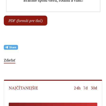
Bráňme spolu vieru, rodinu a vlasť!
PDF (formát pre tlač)
Zdieľať
NAJČÍTANEJŠIE
24h
7d
30d