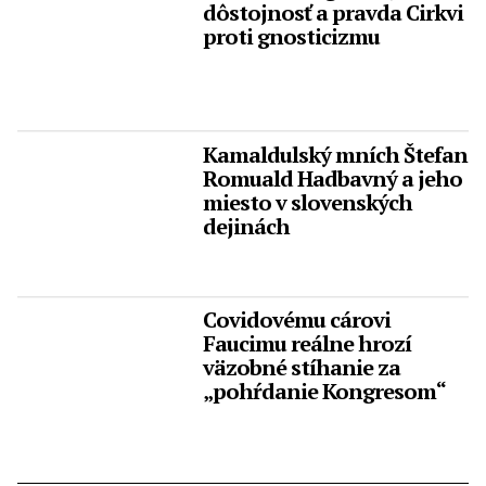
dôstojnosť a pravda Cirkvi
proti gnosticizmu
Kamaldulský mních Štefan
Romuald Hadbavný a jeho
miesto v slovenských
dejinách
Covidovému cárovi
Faucimu reálne hrozí
väzobné stíhanie za
„pohŕdanie Kongresom“