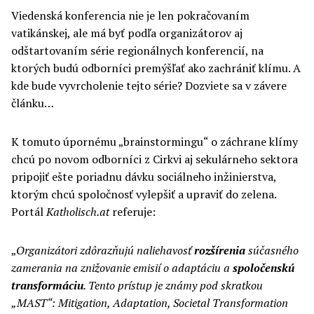
Viedenská konferencia nie je len pokračovaním
vatikánskej, ale má byť podľa organizátorov aj
odštartovaním série regionálnych konferencií, na
ktorých budú odborníci premýšľať ako zachrániť klímu. A
kde bude vyvrcholenie tejto série? Dozviete sa v závere
článku…
K tomuto úpornému „brainstormingu“ o záchrane klímy
chcú po novom odborníci z Cirkvi aj sekulárneho sektora
pripojiť ešte poriadnu dávku sociálneho inžinierstva,
ktorým chcú spoločnosť vylepšiť a upraviť do zelena.
Portál
Katholisch.at
referuje:
„
Organizátori zdôrazňujú naliehavosť
rozšírenia
súčasného
zamerania na znižovanie emisií o adaptáciu a
spoločenskú
transformáciu
. Tento prístup je známy pod skratkou
„MAST“: Mitigation, Adapt
ation
, Societal Transformation