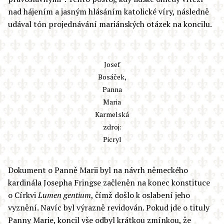
nad hájením a jasným hlásáním katolické víry, následně
udával tón projednávání mariánských otázek na koncilu.
Josef
Bosáček,
Panna
Maria
Karmelská
zdroj:
Picryl
Dokument o Panně Marii byl na návrh německého
kardinála Josepha Fringse začleněn na konec konstituce
o Církvi
Lumen gentium
, čímž došlo k oslabení jeho
vyznění. Navíc byl výrazně revidován. Pokud jde o tituly
Panny Marie, koncil vše odbyl krátkou zmínkou, že