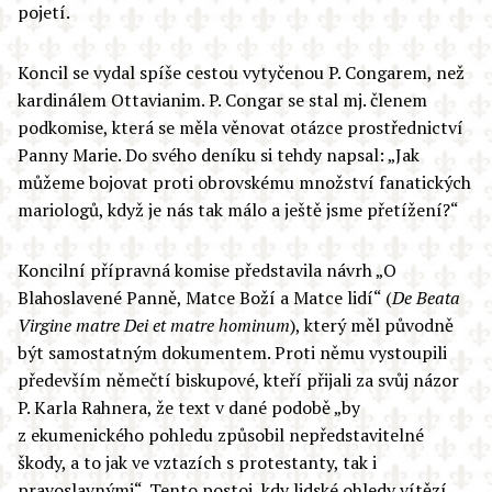
pojetí.
Koncil se vydal spíše cestou vytyčenou P. Congarem, než
kardinálem Ottavianim. P. Congar se stal mj. členem
podkomise, která se měla věnovat otázce prostřednictví
Panny Marie. Do svého deníku si tehdy napsal: „Jak
můžeme bojovat proti obrovskému množství fanatických
mariologů, když je nás tak málo a ještě jsme přetížení?“
Koncilní přípravná komise představila návrh „O
Blahoslavené Panně, Matce Boží a Matce lidí“ (
De Beata
Virgine matre Dei et matre hominum
), který měl původně
být samostatným dokumentem. Proti němu vystoupili
především němečtí biskupové, kteří přijali za svůj názor
P. Karla Rahnera, že text v dané podobě „by
z ekumenického pohledu způsobil nepředstavitelné
škody, a to jak ve vztazích s protestanty, tak i
pravoslavnými“. Tento postoj, kdy lidské ohledy vítězí