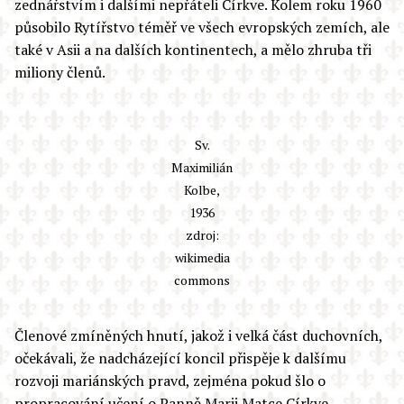
zednářstvím i dalšími nepřáteli Církve. Kolem roku 1960
působilo Rytířstvo téměř ve všech evropských zemích, ale
také v Asii a na dalších kontinentech, a mělo zhruba tři
miliony členů.
Sv.
Maximilián
Kolbe,
1936
zdroj:
wikimedia
commons
Členové zmíněných hnutí, jakož i velká část duchovních,
očekávali, že nadcházející koncil přispěje k dalšímu
rozvoji mariánských pravd, zejména pokud šlo o
propracování učení o Panně Marii Matce Církve,