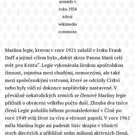
armády v
roku 1934
zdroj:
wikimedia
commons
Mariina legie, kterou v roce 1921 založil v Irsku Frank
Duff a jejímž cílem bylo „dobýt skrze Pannu Marii celý
svět pro Krista“. Legie vykonávala širokou apoštolskou
činnost, zejména mezi chudými, nemocnými, ale také
mezi společenskými vrstvami, které se odcizily Církvi
nebo byly vůči ní dokonce nepřátelsky nastavené. V
převážně nekatolických zemích se členové Mariiny legie
přičinili o obrácení velkého počtu duší. Zhruba dva tisíce
členů Legie položilo během pronásledování v Číně po
roce 1949 svůj život za víru a věrnost papeži. V roce 1961
měla Mariina legie asi padesát tisíc skupin v třinácti
stech diecézích a přibližně sedm milionů aktivních členů.