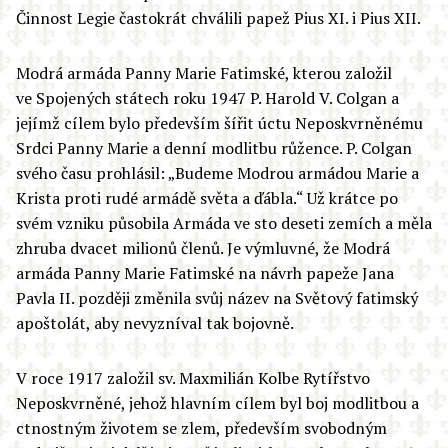
Činnost Legie častokrát chválili papež Pius XI. i Pius XII.
Modrá armáda Panny Marie Fatimské, kterou založil
ve Spojených státech roku 1947 P. Harold V. Colgan a
jejímž cílem bylo především šířit úctu Neposkvrněnému
Srdci Panny Marie a denní modlitbu růžence. P. Colgan
svého času prohlásil: „Budeme Modrou armádou Marie a
Krista proti rudé armádě světa a ďábla.“ Už krátce po
svém vzniku působila Armáda ve sto deseti zemích a měla
zhruba dvacet milionů členů. Je výmluvné, že Modrá
armáda Panny Marie Fatimské na návrh papeže Jana
Pavla II. později změnila svůj název na Světový fatimský
apoštolát, aby nevyzníval tak bojovně.
V roce 1917 založil sv. Maxmilián Kolbe Rytířstvo
Neposkvrněné, jehož hlavním cílem byl boj modlitbou a
ctnostným životem se zlem, především svobodným