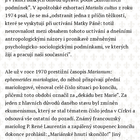
podmínek“. V apoštolské exhortaci
Marialis cultus
z roku
1974 psal, že se má „odstranit jedna z příčin těžkostí,
které se vyskytují při uctívání Matky Páně: totiž
nesrovnalost mezi obsahem tohoto uctívání a dnešními
antropologickými názory i pronikavě změněnými
psychologicko-sociologickými podmínkami, ve kterých
žijí a pracují naši současníci“.
Ale už v roce 1970 prestižní časopis
Marianum:
ephemerides mariologiae
, do něhož přispívají přední
mariologové, věnoval celé číslo situaci po koncilu,
přičemž toto období označil za „dekádu bez Marie“. Za
jeden z hlavních důvodů daného stavu byl zmíněn
ekumenismus, který se stal tématem číslo jedna v Církvi a
odsouvá vše ostatní do pozadí. Známý francouzský
mariolog P. René Laurentin a zapálený stoupenec koncilu
dokonce prohlásil: „Mariánské hnutí skončilo!“ Jiný