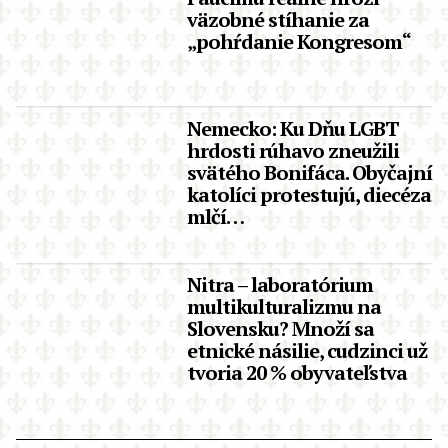
väzobné stíhanie za
„pohŕdanie Kongresom“
Nemecko: Ku Dňu LGBT
hrdosti rúhavo zneužili
svätého Bonifáca. Obyčajní
katolíci protestujú, diecéza
mlčí…
Nitra – laboratórium
multikulturalizmu na
Slovensku? Množí sa
etnické násilie, cudzinci už
tvoria 20 % obyvateľstva