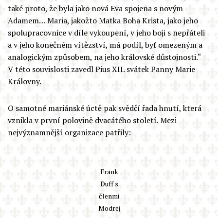
také proto, že byla jako nová Eva spojena s novým
Adamem… Maria, jakožto Matka Boha Krista, jako jeho
spolupracovnice v díle vykoupení, v jeho boji s nepřáteli
a v jeho konečném vítězství, má podíl, byť omezeným a
analogickým způsobem, na jeho královské důstojnosti.“
V této souvislosti zavedl Pius XII. svátek Panny Marie
Královny.
O samotné mariánské úctě pak svědčí řada hnutí, která
vznikla v první polovině dvacátého století. Mezi
nejvýznamnější organizace patřily:
Frank
Duff s
členmi
Modrej