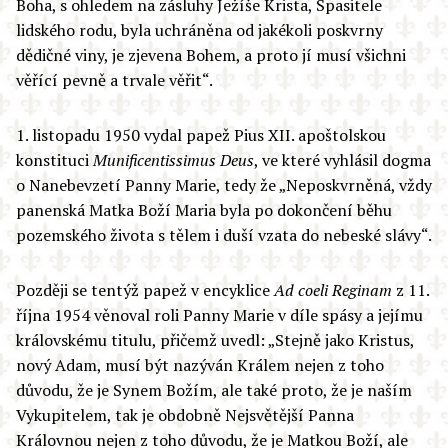
Boha, s ohledem na zásluhy Ježíše Krista, Spasitele
lidského rodu, byla uchráněna od jakékoli poskvrny
dědičné viny, je zjevena Bohem, a proto jí musí všichni
věřící pevně a trvale věřit“.
1. listopadu 1950 vydal papež Pius XII. apoštolskou
konstituci
Munificentissimus Deus
, ve které vyhlásil dogma
o Nanebevzetí Panny Marie, tedy že „Neposkvrněná, vždy
panenská Matka Boží Maria byla po dokončení běhu
pozemského života s tělem i duší vzata do nebeské slávy“.
Později se tentýž papež v encyklice
Ad coeli Reginam
z 11.
října 1954 věnoval roli Panny Marie v díle spásy a jejímu
královskému titulu, přičemž uvedl: „Stejně jako Kristus,
nový Adam, musí být nazýván Králem nejen z toho
důvodu, že je Synem Božím, ale také proto, že je naším
Vykupitelem, tak je obdobně Nejsvětější Panna
Královnou nejen z toho důvodu, že je Matkou Boží, ale