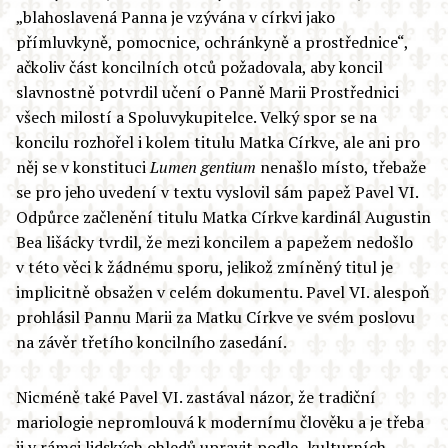
„blahoslavená Panna je vzývána v církvi jako
přímluvkyně, pomocnice, ochránkyně a prostřednice“,
ačkoliv část koncilních otců požadovala, aby koncil
slavnostně potvrdil učení o Panně Marii Prostřednici
všech milostí a Spoluvykupitelce. Velký spor se na
koncilu rozhořel i kolem titulu Matka Církve, ale ani pro
něj se v konstituci
Lumen gentium
nenašlo místo, třebaže
se pro jeho uvedení v textu vyslovil sám papež Pavel VI.
Odpůrce začlenění titulu Matka Církve kardinál Augustin
Bea lišácky tvrdil, že mezi koncilem a papežem nedošlo
v této věci k žádnému sporu, jelikož zmíněný titul je
implicitně obsažen v celém dokumentu. Pavel VI. alespoň
prohlásil Pannu Marii za Matku Církve ve svém poslovu
na závěr třetího koncilního zasedání.
Nicméně také Pavel VI. zastával názor, že tradiční
mariologie nepromlouvá k modernímu člověku a je třeba
ji v rámci lidských ohledů upravit podle „kulturních