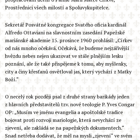
Prostřednici všech milostí a Spoluvykupitelce.
Sekretář Posvátné kongregace Svatého oficia kardinál
Alfredo Ottaviani na slavnostním zasedání Papežské
mariánské akademie 15. prosince 1960 prohlásil: „Církev
od nás mnoho očekává. Očekává, že budeme nejzářivější
hvězdu nebes nejen ukazovat ve stále plnějším lesku
poznání, ale že také přispějeme k tomu, aby myšlenky,
city a činy křesťanů osvětloval jas, který vychází z Matky
Boží.“
O necelý rok později psal z druhé strany barikády jeden
z hlavních představitelů tzv. nové teologie P. Yves Congar
OP: „Musím ve jménu evangelia a apoštolské tradice
bojovat proti rozvoji mariologie, která nevychází ze
zjevení, ale zakládá se na papežských dokumentech.“
Snad netřeba dodávat, že měl na mysli „zjevení“ ve svém