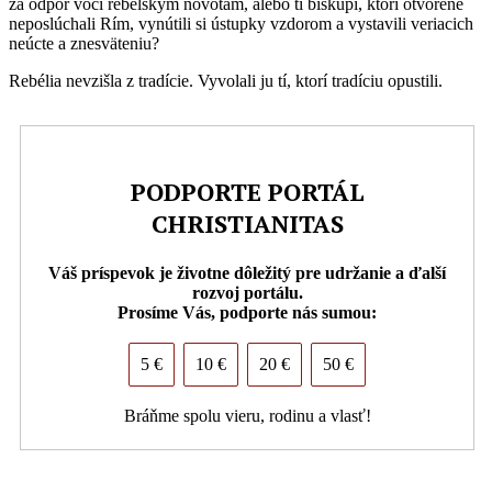
za odpor voči rebelským novotám, alebo tí biskupi, ktorí otvorene
neposlúchali Rím, vynútili si ústupky vzdorom a vystavili veriacich
neúcte a znesväteniu?
Rebélia nevzišla z tradície. Vyvolali ju tí, ktorí tradíciu opustili.
PODPORTE PORTÁL
CHRISTIANITAS
Váš príspevok je životne dôležitý pre udržanie a ďalší
rozvoj portálu.
Prosíme Vás, podporte nás sumou:
5 €
10 €
20 €
50 €
Bráňme spolu vieru, rodinu a vlasť!
PDF (formát pre tlač)