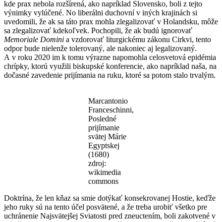
kde prax nebola rozšírená, ako napríklad Slovensko, boli z tejto
výnimky vylúčené. No liberálni duchovní v iných krajinách si
uvedomili, že ak sa táto prax mohla zlegalizovať v Holandsku, môže
sa zlegalizovať kdekoľvek. Pochopili, že ak budú ignorovať
Memoriale Domini
a vzdorovať liturgickému zákonu Cirkvi, tento
odpor bude nielenže tolerovaný, ale nakoniec aj legalizovaný.
A v roku 2020 im k tomu výrazne napomohla celosvetová epidémia
chrípky, ktorú využili biskupské konferencie, ako napríklad naša, na
dočasné zavedenie prijímania na ruku, ktoré sa potom stalo trvalým.
Marcantonio
Franceschinni,
Posledné
prijímanie
svätej Márie
Egyptskej
(1680)
zdroj:
wikimedia
commons
Doktrína, že len kňaz sa smie dotýkať konsekrovanej Hostie, keďže
jeho ruky sú na tento účel posvätené, a že treba urobiť všetko pre
uchránenie Najsvätejšej Sviatosti pred zneuctením, boli zakotvené v