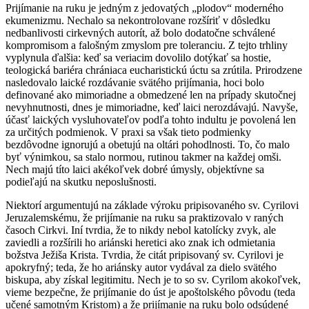
Prijímanie na ruku je jedným z jedovatých „plodov“ moderného
ekumenizmu. Nechalo sa nekontrolovane rozšíriť v dôsledku
nedbanlivosti cirkevných autorít, až bolo dodatočne schválené
kompromisom a falošným zmyslom pre toleranciu. Z tejto trhliny
vyplynula ďalšia: keď sa veriacim dovolilo dotýkať sa hostie,
teologická bariéra chrániaca eucharistickú úctu sa zrútila. Prirodzene
nasledovalo laické rozdávanie svätého prijímania, hoci bolo
definované ako mimoriadne a obmedzené len na prípady skutočnej
nevyhnutnosti, dnes je mimoriadne, keď laici nerozdávajú. Navyše,
účasť laických vysluhovateľov podľa tohto indultu je povolená len
za určitých podmienok. V praxi sa však tieto podmienky
bezdôvodne ignorujú a obetujú na oltári pohodlnosti. To, čo malo
byť výnimkou, sa stalo normou, rutinou takmer na každej omši.
Nech majú títo laici akékoľvek dobré úmysly, objektívne sa
podieľajú na skutku neposlušnosti.
Niektorí argumentujú na základe výroku pripisovaného sv. Cyrilovi
Jeruzalemskému, že prijímanie na ruku sa praktizovalo v raných
časoch Cirkvi. Iní tvrdia, že to nikdy nebol katolícky zvyk, ale
zaviedli a rozšírili ho ariánski heretici ako znak ich odmietania
božstva Ježiša Krista. Tvrdia, že citát pripisovaný sv. Cyrilovi je
apokryfný; teda, že ho ariánsky autor vydával za dielo svätého
biskupa, aby získal legitimitu. Nech je to so sv. Cyrilom akokoľvek,
vieme bezpečne, že prijímanie do úst je apoštolského pôvodu (teda
učené samotným Kristom) a že prijímanie na ruku bolo odsúdené