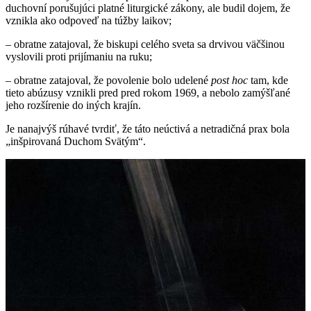
duchovní porušujúci platné liturgické zákony, ale budil dojem, že
vznikla ako odpoveď na túžby laikov;
– obratne zatajoval, že biskupi celého sveta sa drvivou väčšinou
vyslovili proti prijímaniu na ruku;
– obratne zatajoval, že povolenie bolo udelené
post hoc
tam, kde
tieto abúzusy vznikli pred pred rokom 1969, a nebolo zamýšľané
jeho rozšírenie do iných krajín.
Je nanajvýš rúhavé tvrdiť, že táto neúctivá a netradičná prax bola
„inšpirovaná Duchom Svätým“.