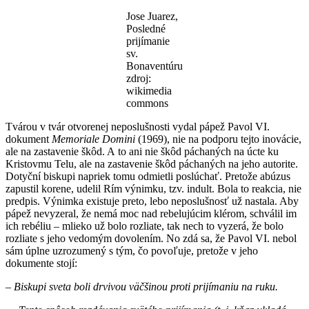
Jose Juarez,
Posledné
prijímanie
sv.
Bonaventúru
zdroj:
wikimedia
commons
Tvárou v tvár otvorenej neposlušnosti vydal pápež Pavol VI.
dokument
Memoriale Domini
(1969), nie na podporu tejto inovácie,
ale na zastavenie škôd. A to ani nie škôd páchaných na úcte ku
Kristovmu Telu, ale na zastavenie škôd páchaných na jeho autorite.
Dotyční biskupi napriek tomu odmietli poslúchať. Pretože abúzus
zapustil korene, udelil Rím výnimku, tzv. indult. Bola to reakcia, nie
predpis. Výnimka existuje preto, lebo neposlušnosť už nastala. Aby
pápež nevyzeral, že nemá moc nad rebelujúcim klérom, schválil im
ich rebéliu – mlieko už bolo rozliate, tak nech to vyzerá, že bolo
rozliate s jeho vedomým dovolením. No zdá sa, že Pavol VI. nebol
sám úplne uzrozumený s tým, čo povoľuje, pretože v jeho
dokumente stojí:
–
Biskupi sveta boli drvivou väčšinou proti prijímaniu na ruku.