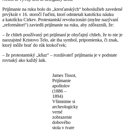
Prijímanie na ruku bolo do „kresťanských“ bohoslužieb zavedené
prvýkrát v 16. storočí ľuďmi, ktorí odmietali katolícku náuku
a katolícku Cirkev. Protestantskí revolucionári (mylne nazývaní
„reformátori“) zaviedli prijímanie na ruku, aby zdôraznili, že:
– že chlieb používaný pri prijímaní je obyčajný chlieb, že to nie je
naozajstné Kristovo Telo, ale iba symbol, pripomienka, či znak,
ktorý môže brať do rúk ktokoľvek;
– že protestantský „kňaz“ – rozdávateľ prijímania je v podstate
rovnaký ako každý laik.
James Tissot,
Prijímanie
apoštolov
(1886 –
1894)
Všimnime si
archeologicky
verné
zobrazenie
dobového
stola v tvare