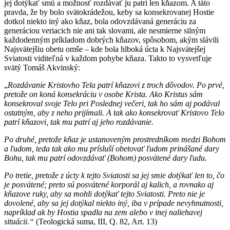
jej dotýkať smú a možnosť rozdávať ju patrí len kňazom. A táto
pravda, že by bolo svätokrádežou, keby sa konsekrovanej Hostie
dotkol niekto iný ako kňaz, bola odovzdávaná generáciu za
generáciou veriacich nie ani tak slovami, ale nesmierne silným
každodenným príkladom dobrých kňazov, spôsobom, akým slávili
Najsvätejšiu obetu omše – kde bola hlboká úcta k Najsvätejšej
Sviatosti viditeľná v každom pohybe kňaza. Takto to vysvetľuje
svätý Tomáš Akvinský:
„
Rozdávanie Kristovho Tela patrí kňazovi z troch dôvodov. Po prvé,
pretože on koná konsekráciu v osobe Krista. Ako Kristus sám
konsekroval svoje Telo pri Poslednej večeri, tak ho sám aj podával
ostatným, aby z neho prijímali. A tak ako konsekrovať Kristovo Telo
patrí kňazovi, tak mu patrí aj jeho rozdávanie.
Po druhé, pretože kňaz je ustanoveným prostredníkom medzi Bohom
a ľudom, teda tak ako mu prísluší obetovať ľudom prinášané dary
Bohu, tak mu patrí odovzdávať (Bohom) posvätené dary ľudu.
Po tretie, pretože z úcty k tejto Sviatosti sa jej smie dotýkať len to, čo
je posvätené; preto sú posvätené korporál aj kalich, a rovnako aj
kňazove ruky, aby sa mohli dotýkať tejto Sviatosti. Preto nie je
dovolené, aby sa jej dotýkal niekto iný, iba v prípade nevyhnutnosti,
napríklad ak by Hostia spadla na zem alebo v inej naliehavej
situácii.“
(Teologická suma, III, Q. 82, Art. 13)