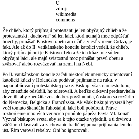
U
zdroj:
wikimedia
commons
Že chlieb, ktorý prijímajú protestanti je len obyčajný chlieb a že
protestantskí „duchovní“ sú len laici, ktorí nemajú moc odpúšťať
hriechy, prinášať Kristovu obetu ani učiť a viesť v mene Cirkvi, je
fakt. Ale až do II. vatikánskeho koncilu katolíci vedeli, že chlieb,
ktorý prijímajú oni je Kristovo Telo a že ich kňazi nie sú len
obyčajní laici, ale majú sviatostnú moc prinášať pravú obetu a
zväzovať alebo rozväzovať na zemi i na Nebi.
Po II. vatikánskom koncile začali niektorí ekumenicky orientovaní
katolícki kňazi v Holandsku podávať prijímanie na ruku, v
napodobňovaní protestantskej praxe. Biskupi však namiesto toho,
aby zneužitie odsúdili, ho tolerovali. A keďže cirkevní predstavitelia
dovolili, aby zneužitie zostalo bez povšimnutia, čoskoro sa rozšírilo
do Nemecka, Belgicka a Francúzska. Ak však biskupi vyzerali byť
voči tomuto škandálu ľahostajní, laici boli pobúrení. Práve
rozhorčenie mnohých veriacich prinútilo pápeža Pavla VI. konať.
Vyzval biskupov sveta, aby sa k tejto otázke vyjadrili, a tí drvivou
väčšinou hlasovali za zachovanie tradičnej praxe prijímania len do
úst. Rím varoval rebelov. Oni ho ignorovali.