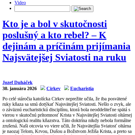
Video
Kto je a bol v skutočnosti
poslušný a kto rebel? – K
dejinám a príčinám prijímania
Najsvätejšej Sviatosti na ruku
Jozef Duháček
30. januára 2026
Cirkev
Eucharistia
Po celé stáročia katolícka Cirkev neprežite učila, že iba posvätené
ruky kňaza sa smú dotýkať Najsvätejšej Sviatosti. Nešlo o zvyk, ale
o záväznú eucharistickú disciplínu, ktorá bola neoddeliteľne spätá s
vierou v skutočnú prítomnosť Krista v Najsvätejšej Sviatosti oltárnej
a ontologickú realitu kňazstva. Táto doktrína nikdy nebola formálne
zrušená. Naši otcovia vo viere učili, že Najsvätejšia Sviatosť oltárna
je naozaj Telom, Krvou, Dušou a Božstvom Ježiša Krista, a preto sa