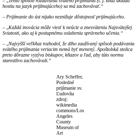
– „
Tento spôsob rozdávania svätého prijímania
(
t. j. kňaz ukladá
hostiu na jazyk prijímajúceho
)
sa má zachovávať.“
–
Prijímanie do úst nijako neznižuje dôstojnosť prijímajúceho.
– „
Každá inovácia môže viesť k neúcte a znesväteniu
Najsvätejšej
Sviatosti
, ako aj k postupnému oslabeniu správneho učenia.“
– „
Najvyšší veľkňaz rozhodol, že dlho zaužívaný spôsob podávania
svätého prijímania veriacim nemá byť menený. Apoštolsk
á
stol
i
c
a
preto dôrazne vyzýva biskupov, kňazov a ľud, aby túto normu
starostlivo zachovávali.“
Ary Scheffer,
Posledné
prijímanie sv.
Ľudovíta
zdroj:
wikimedia
commons/Los
Angeles
County
Museum of
Art