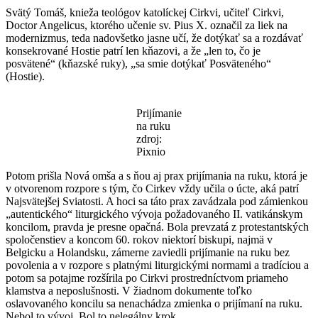
Svätý Tomáš, knieža teológov katolíckej Cirkvi, učiteľ Cirkvi,
Doctor Angelicus, ktorého učenie sv. Pius X. označil za liek na
modernizmus, teda nadovšetko jasne učí, že dotýkať sa a rozdávať
konsekrované Hostie patrí len kňazovi, a že „len to, čo je
posvätené“ (kňazské ruky), „sa smie dotýkať Posväteného“
(Hostie).
Prijímanie
na ruku
zdroj:
Pixnio
Potom prišla Nová omša a s ňou aj prax prijímania na ruku, ktorá je
v otvorenom rozpore s tým, čo Cirkev vždy učila o úcte, aká patrí
Najsvätejšej Sviatosti. A hoci sa táto prax zavádzala pod zámienkou
„autentického“ liturgického vývoja požadovaného II. vatikánskym
koncilom, pravda je presne opačná. Bola prevzatá z protestantských
spoločenstiev a koncom 60. rokov niektorí biskupi, najmä v
Belgicku a Holandsku, zámerne zaviedli prijímanie na ruku bez
povolenia a v rozpore s platnými liturgickými normami a tradíciou a
potom sa potajme rozšírila po Cirkvi prostredníctvom priameho
klamstva a neposlušnosti. V žiadnom dokumente toľko
oslavovaného koncilu sa nenachádza zmienka o prijímaní na ruku.
Nebol to vývoj. Bol to nelegálny krok.