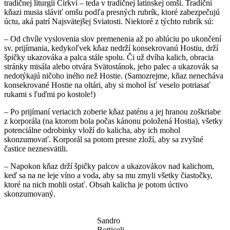
tradičnej liturgii Cirkvi – teda v tradičnej latinskej omši. Tradiční
kňazi musia sláviť omšu podľa presných rubrík, ktoré zabezpečujú
úctu, aká patrí Najsvätejšej Sviatosti. Niektoré z týchto rubrík sú:
– Od chvíle vyslovenia slov premenenia až po ablúciu po ukončení
sv. prijímania, kedykoľvek kňaz nedrží konsekrovanú Hostiu, drží
špičky ukazováka a palca stále spolu. Či už dvíha kalich, obracia
stránky misála alebo otvára Svätostánok, jeho palec a ukazovák sa
nedotýkajú ničoho iného než Hostie. (Samozrejme, kňaz nenecháva
konsekrované Hostie na oltári, aby si mohol ísť veselo potriasať
rukami s ľuďmi po kostole!)
– Po prijímaní veriacich zoberie kňaz paténu a jej hranou zoškriabe
z korporála (na ktorom bola počas kánonu položená Hostia), všetky
potenciálne odrobinky vloží do kalicha, aby ich mohol
skonzumovať. Korporál sa potom presne zloží, aby sa zvyšné
častice neznesvätili.
– Napokon kňaz drží špičky palcov a ukazovákov nad kalichom,
keď sa na ne leje víno a voda, aby sa mu zmyli všetky čiastočky,
ktoré na nich mohli ostať. Obsah kalicha je potom úctivo
skonzumovaný.
Sandro
Botticeli,