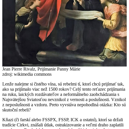
Jean Pierre Rivalz, Prijímanie Panny Márie
zdroj: wikimedia commons
Lenže nalejme si čistého vína, sú rebelmi tí, ktorí chcú prijímať tak,
ako sa prijímalo viac než 1500 rokov? Celý tento reťazec prijímania
na ruku, laických rozdávateľov a neformálneho zaobchádzania s
Najsvätejšou Sviatosťou nevznikol z vernosti a poslušnosti. Vznikol
z neposlušnosti a vzdoru. Preto vyvstáva nepohodlná otázka: Kto sú
skutoční rebeli?
Kňazi (či farskí alebo FSSPX, FSSP, ICK a ostatní), ktorí sa držali
tradície Cirkvi, znášali útlak, ostrakizovanie a veľmi draho zaplatili