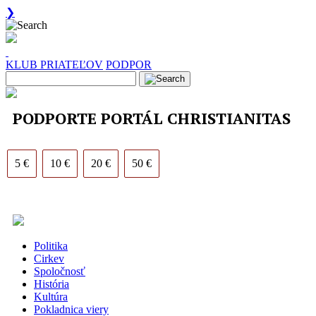
❯
KLUB PRIATEĽOV
PODPOR
PODPORTE PORTÁL CHRISTIANITAS
5 €
10 €
20 €
50 €
Politika
Cirkev
Spoločnosť
História
Kultúra
Pokladnica viery