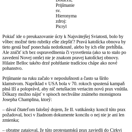
Prijímanie
sv.
Hieronyma
zdroj:
Picryl
Pokiaľ ide o preukazovanie úcty k Najsvätejšej Sviatosti, bolo by
vôbec možné tieto rubriky ešte zlepšiť? Pravá katolícka obnova by
tieto gestá buď ponechala nedotknuté, alebo by ich ešte prehĺbila.
Ale zničiť ich bez ospravedlnenia či vysvetlenia (ako sa to stalo po
zavedení Novej omše) nie je znakom pravej katolíckej obnovy.
Hilaire Belloc takéto drzé pohŕdanie tradíciou chápe ako nové
pohanstvo.
Prijímanie na ruku začalo v neposlušnosti a často sa šírilo
klamstvom. Napríklad v USA bola v 70. rokoch spustená kampaň
plná lží a poloprávd, aby nič netušiacim veriacim novú prax vnútila.
Dôkazy možno nájsť v spisoch nechválne známeho monsignora
Josepha Champlina, ktorý:
– dával čitateľom falošný dojem, že II. vatikánsky koncil túto prax
požadoval, hoci v žiadnom dokumente koncilu o nej nie je ani len
zmienka;
– obratne zatajoval, že túto protestantskú prax zaviedli do Cirkvi