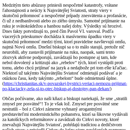
Medzitým tieto abúzusy priniesli nespočetné katastrofy, vrátane
ľahostajnosti a neúcty k Najsvätejšej Sviatosti, straty viery v
skutočnú prítomnosť a nespočetné prípady znesvätenia a profanácie,
či už z nedbanlivosti alebo zo zlého úmyslu. Samotné prijímanie na
ruku je svätokrádežou a hanbou našej doby. Výsledky sú hrozivé.
Dnes fakty potvrdzujú to, pred čím Pavol VI. varoval. Podľa
viacerých prieskumov dochádza k masívnemu úpadku viery v
skutočnú prítomnosť medzi tými, ktorí pravidelne navštevujú omšu,
najmä Novú omšu. Dnešní biskupi sa o to málo starajú, pretože nič
neurobili, aby zastavili prijímanie na ruku, naopak, sami tento
zlozvyk aktívne podporujú, zavádzajú ho postupne aj tam, kde
nebol dovolený a kritizujú ako „rebelov“ tých, ktorí vystúpili proti
tomu, alebo chcú prijímať na jazyk a nedajbože pri tom ešte kľačiac.
Niektorí už takýmto Najsvätejšiu Sviatosť odmietajú podávať a je
otázkou času, kedy takýmto „rebelom“ bude odmietnutá úplne.
(
https://christianitas.sk/v-povazskej-bystrici-veriaci-nemozu-prijimat-
po-klaciacky-zela-si-to-otec-biskup-aj-dostojny-pan-dekan/
)
Občas počúvame, ako naši kňazi a biskupi nariekajú, že sme „stratili
zmysel pre posvätné“! To je však lož. Zmysel pre posvätné sme
nestratili – bol z Cirkvi zámerne vyhnaný arogantnými
predstaviteľmi modernistického pohanstva, ktorí sa šikovne vydávali
za katolíckych reformátorov a zavádzali do Cirkvi novoty, ktoré
znevažujú Najsvätejšiu Sviatosť, pohŕdajú tradíciou a dedičstvom
našich otcov a priviedli Cirkev do krízy viery nevídaných rozmerov.