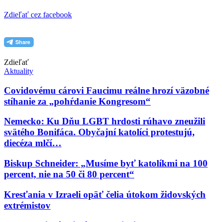
Zdieľať cez facebook
Zdieľať
Aktuality
Covidovému cárovi Faucimu reálne hrozí väzobné
stíhanie za „pohŕdanie Kongresom“
Nemecko: Ku Dňu LGBT hrdosti rúhavo zneužili
svätého Bonifáca. Obyčajní katolíci protestujú,
diecéza mlčí…
Biskup Schneider: „Musíme byť katolíkmi na 100
percent, nie na 50 či 80 percent“
Kresťania v Izraeli opäť čelia útokom židovských
extrémistov