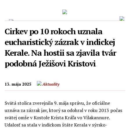
Cirkev po 10 rokoch uznala
eucharistický zázrak v indickej
Kerale. Na hostii sa zjavila tvár
podobná Ježišovi Kristovi
13. mája 2025
Aktuality
Svätá stolica zverejnila 9. mája správu, že oficiálne
uznáva za zázrak jav, ktorý sa odohral v roku 2013 počas
svätej omše v Kostole Krista Kráľa vo Vilakannure.
Udalosť sa stala v indickom štáte Kerala v sýrsko-