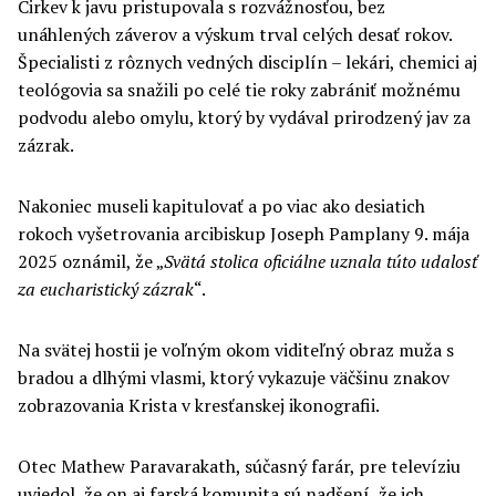
Cirkev k javu pristupovala s rozvážnosťou, bez
unáhlených záverov a výskum trval celých desať rokov.
Špecialisti z rôznych vedných disciplín – lekári, chemici aj
teológovia sa snažili po celé tie roky zabrániť možnému
podvodu alebo omylu, ktorý by vydával prirodzený jav za
zázrak.
Nakoniec museli kapitulovať a po viac ako desiatich
rokoch vyšetrovania arcibiskup Joseph Pamplany 9. mája
2025 oznámil, že „
Svätá stolica oficiálne uznala túto udalosť
za eucharistický zázrak
“.
Na svätej hostii je voľným okom viditeľný obraz muža s
bradou a dlhými vlasmi, ktorý vykazuje väčšinu znakov
zobrazovania Krista v kresťanskej ikonografii.
Otec Mathew Paravarakath, súčasný farár, pre televíziu
uviedol, že on aj farská komunita sú nadšení, že ich