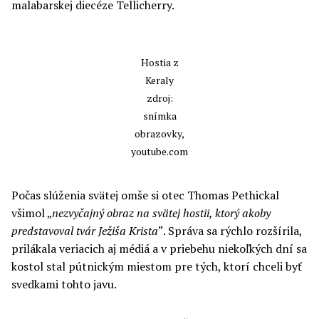
malabarskej diecéze Tellicherry.
Hostia z
Keraly
zdroj:
snímka
obrazovky,
youtube.com
Počas slúženia svätej omše si otec Thomas Pethickal
všimol „
nezvyčajný obraz na svätej hostii, ktorý akoby
predstavoval tvár Ježiša Krista
“. Správa sa rýchlo rozšírila,
prilákala veriacich aj médiá a v priebehu niekoľkých dní sa
kostol stal pútnickým miestom pre tých, ktorí chceli byť
svedkami tohto javu.