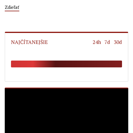
Zdieľať
NAJČÍTANEJŠIE
24h
7d
30d