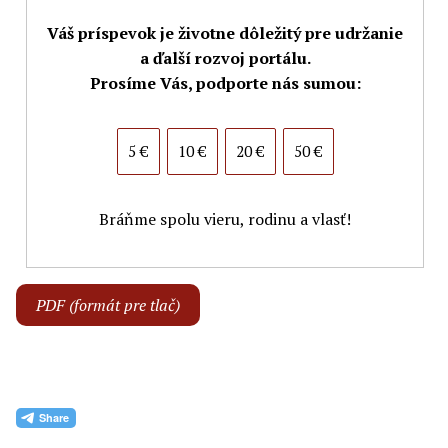
Váš príspevok je životne dôležitý pre udržanie
a ďalší rozvoj portálu.
Prosíme Vás, podporte nás sumou:
5 €
10 €
20 €
50 €
Bráňme spolu vieru, rodinu a vlasť!
PDF (formát pre tlač)