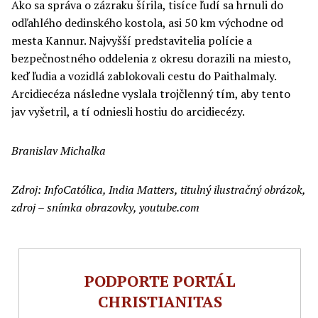
Ako sa správa o zázraku šírila, tisíce ľudí sa hrnuli do
odľahlého dedinského kostola, asi 50 km východne od
mesta Kannur. Najvyšší predstavitelia polície a
bezpečnostného oddelenia z okresu dorazili na miesto,
keď ľudia a vozidlá zablokovali cestu do Paithalmaly.
Arcidiecéza následne vyslala trojčlenný tím, aby tento
jav vyšetril, a tí odniesli hostiu do arcidiecézy.
Branislav Michalka
Zdroj:
I
nfoCatólica, India Matters,
titulný ilustračný obrázok,
zdroj – snímka obrazovky, youtube.com
PODPORTE PORTÁL
CHRISTIANITAS