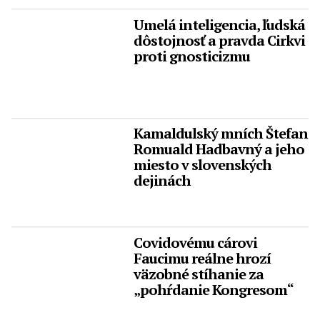
Umelá inteligencia, ľudská
dôstojnosť a pravda Cirkvi
proti gnosticizmu
Kamaldulský mních Štefan
Romuald Hadbavný a jeho
miesto v slovenských
dejinách
Covidovému cárovi
Faucimu reálne hrozí
väzobné stíhanie za
„pohŕdanie Kongresom“