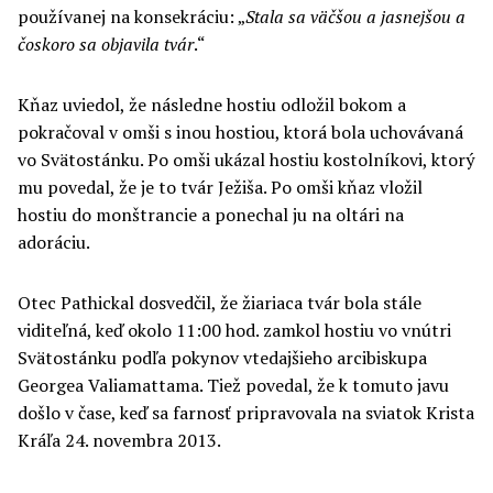
používanej na konsekráciu: „
Stal
a
sa väč
šou
a jasnejš
ou
a
čoskoro sa objavila tvár
.“
Kňaz uviedol, že následne hostiu odložil bokom a
pokračoval v omši s inou hostiou, ktorá bola uchovávaná
vo Svätostánku. Po omši ukázal hostiu kostolníkovi, ktorý
mu povedal, že je to tvár Ježiša. Po omši kňaz vložil
hostiu do monštrancie a ponechal ju na oltári na
adoráciu.
Otec Pathickal dosvedčil, že žiariaca tvár bola stále
viditeľná, keď okolo 11:00 hod. zamkol hostiu vo vnútri
Svätostánku podľa pokynov vtedajšieho arcibiskupa
Georgea Valiamattama. Tiež povedal, že k tomuto javu
došlo v čase, keď sa farnosť pripravovala na sviatok Krista
Kráľa 24. novembra 2013.