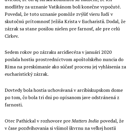
modlitby za uznanie Vatikánom boli konečne vypočuté.
Povedal, že toto uznanie pomôže zvýšiť vieru ľudí v
skutočnú prítomnosť Ježiša Krista v Eucharistii. Dodal, že
zázrak sa stane posilou nielen pre farnosť, ale pre celú
Cirkev.
Sedem rokov po zázraku arcidiecéza v januári 2020
poslala hostiu prostredníctvom apoštolského nuncia do
Ríma na preskúmanie ako súčasť procesu jej vyhlásenia za
eucharistický zázrak.
Dovtedy bola hostia uchovávaná v arcibiskupskom dome
po tom, čo bola tri dni po opísanom jave odstránená z
farnosti.
Otec Pathickal v rozhovore pre
Matters India
povedal, že
v čase pozdvihovania si všimol škvrnu na veľkej hostii