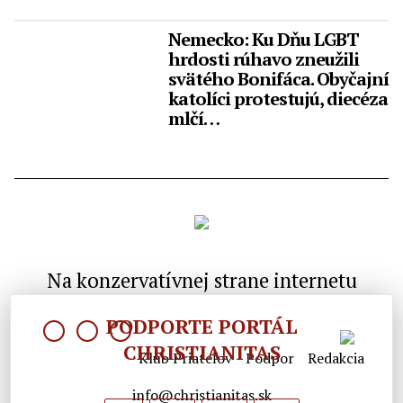
Nemecko: Ku Dňu LGBT
hrdosti rúhavo zneužili
svätého Bonifáca. Obyčajní
katolíci protestujú, diecéza
mlčí…
Na konzervatívnej strane internetu
PODPORTE PORTÁL
CHRISTIANITAS
Klub Priateľov
Podpor
Redakcia
info@christianitas.sk