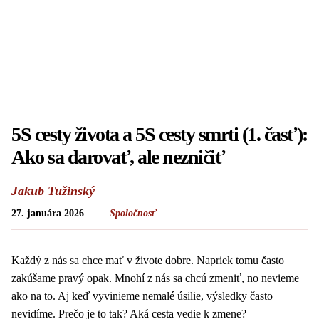
5S cesty života a 5S cesty smrti (1. časť):
Ako sa darovať, ale nezničiť
Jakub Tužinský
27. januára 2026
Spoločnosť
Každý z nás sa chce mať v živote dobre. Napriek tomu často
zakúšame pravý opak. Mnohí z nás sa chcú zmeniť, no nevieme
ako na to. Aj keď vyvinieme nemalé úsilie, výsledky často
nevidíme. Prečo je to tak? Aká cesta vedie k zmene?
Nebudem ponúkať instantné rady zo sebarozvojových príručiek.
Zatiahneme na hlbinu. Ukážeme si kroky, ktoré vedú k premene