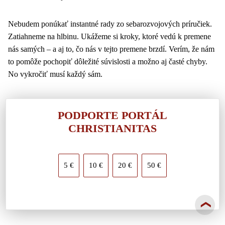
nás samých
–
a aj to, čo nás v tejto premene brzdí. Verím, že nám
to pomôže pochopiť dôležité súvislosti a možno aj časté chyby.
No vykročiť musí každý sám.
PODPORTE PORTÁL
CHRISTIANITAS
5 €
10 €
20 €
50 €
Ilustračný obrázok, zdroj: Free Range Stock
❯