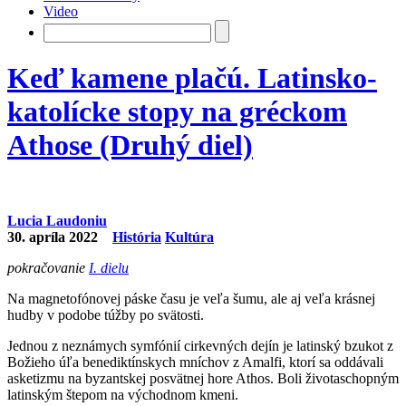
Video
Keď kamene plačú. Latinsko-
katolícke stopy na gréckom
Athose (Druhý diel)
Lucia Laudoniu
30. apríla 2022
História
Kultúra
pokračovanie
I. dielu
Na magnetofónovej páske času je veľa šumu, ale aj veľa krásnej
hudby v podobe túžby po svätosti.
Jednou z neznámych symfónií cirkevných dejín je latinský bzukot z
Božieho úľa benediktínskych mníchov z Amalfi, ktorí sa oddávali
asketizmu na byzantskej posvätnej hore Athos. Boli životaschopným
latinským štepom na východnom kmeni.