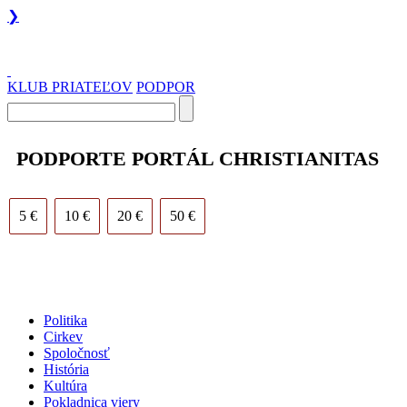
❯
KLUB PRIATEĽOV
PODPOR
PODPORTE PORTÁL CHRISTIANITAS
5 €
10 €
20 €
50 €
Politika
Cirkev
Spoločnosť
História
Kultúra
Pokladnica viery