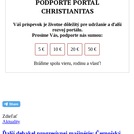
PODPORTE PORTÁL
CHRISTIANITAS
Váš príspevok je životne dôležitý pre udržanie a ďalší
rozvoj portálu.
Prosíme Vás, podporte nás sumou:
5 €
10 €
20 €
50 €
Bráňme spolu vieru, rodinu a vlasť!
PDF (formát pre tlač)
Zdieľať
Aktuality
Ďalší debakel progresívnej mašinérie: Černošský