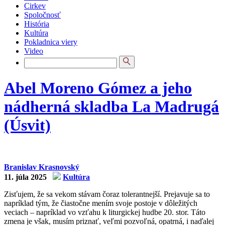
Cirkev
Spoločnosť
História
Kultúra
Pokladnica viery
Video
Abel Moreno Gómez a jeho
nádherná skladba La Madrugá
(Úsvit)
Branislav Krasnovský
11. júla 2025
Kultúra
Zisťujem, že sa vekom stávam čoraz tolerantnejší. Prejavuje sa to
napríklad tým, že čiastočne mením svoje postoje v dôležitých
veciach – napríklad vo vzťahu k liturgickej hudbe 20. stor. Táto
zmena je však, musím priznať, veľmi pozvoľná, opatrná, i naďalej