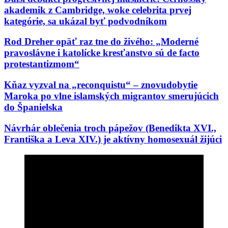
akademik z Cambridge, woke celebrita prvej
kategórie, sa ukázal byť podvodníkom
Rod Dreher opäť raz tne do živého: „Moderné
pravoslávne i katolícke kresťanstvo sú de facto
protestantizmom“
Kňaz vyzval na „reconquistu“ – znovudobytie
Maroka po vlne islamských migrantov smerujúcich
do Španielska
Návrhár oblečenia troch pápežov (Benedikta XVI.,
Františka a Leva XIV.) je aktívny homosexuál žijúci
s „manželom“: „Cirkev má víta…“
Vražda kresťanskej charitatívnej pracovníčky
pomáhajúcej migrantom: Podozrivý je integrovaný
afganský migrant
Biskup Schneider: „Pre náboženstvo nie je nič
nebezpečnejšie, ako zasahovanie do liturgie“