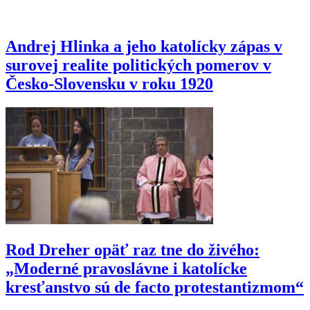
Andrej Hlinka a jeho katolícky zápas v
surovej realite politických pomerov v
Česko-Slovensku v roku 1920
Rod Dreher opäť raz tne do živého:
„Moderné pravoslávne i katolícke
kresťanstvo sú de facto protestantizmom“