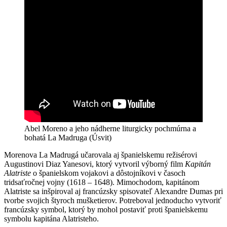
Abel Moreno a jeho nádherne liturgicky pochmúrna a
bohatá La Madruga (Úsvit)
Morenova La Madrugá učarovala aj španielskemu režisérovi
Augustinovi Diaz Yanesovi, ktorý vytvoril výborný film
K
apitán
Alatriste
o španielskom vojakovi a dôstojníkovi v časoch
tridsaťročnej vojny (1618 – 1648). Mimochodom, kapitánom
Alatriste sa inšpiroval aj francúzsky spisovateľ Alexandre Dumas pri
tvorbe svojich štyroch mušketierov. Potreboval jednoducho vytvoriť
francúzsky symbol, ktorý by mohol postaviť proti španielskemu
symbolu kapitána Alatristeho.