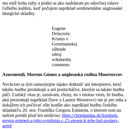
ma totiž bolia zuby a potím sa ako nadránom po náročnej oslave
ťažkého kalibru, keď počujem napríklad sentimentálne anglosaské
liturgické skladby.
Eugene
Delacroix:
Kristus v
Getsemanskej
záhrade
zdroj:
wikimedia
commons
Azurmendi, Moreno Gómez a anglosaská rodina Mooreovcov
Nechcem sa tým samozrejme nijako dotknúť ani interpretov, ktorí
takúto hudbu produkujú a ani poslucháčov, ktorým sa takáto hudba
páči. Ľudský vkus je, uznávam, rôzny, no s istotou viem, že hudba,
akú prezentujú napríklad Dave a Lauren Mooreovci nie je pre mňa a
dokážem ich počúvať ešte kratšie ako napríklad hudbu českého
skladateľa 20. stor. Františka Gregora Emmerta, o ktorom som na
našom portáli písal len nedávno:
https://christianitas.sk/frantisek-
gregor-emmert-a-jeho-symfonia-c-25-piesen-k-tebe-bol-poslany-
anjel/