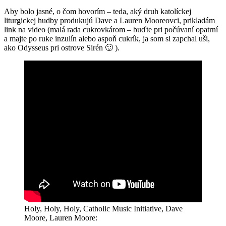
Aby bolo jasné, o čom hovorím – teda, aký druh katolíckej
liturgickej hudby produkujú Dave a Lauren Mooreovci, prikladám
link na video (malá rada cukrovkárom – buďte pri počúvaní opatrní
a majte po ruke inzulín alebo aspoň cukrík, ja som si zapchal uši,
ako Odysseus pri ostrove Sirén 🙂 ).
Holy, Holy, Holy, Catholic Music Initiative, Dave
Moore, Lauren Moore: