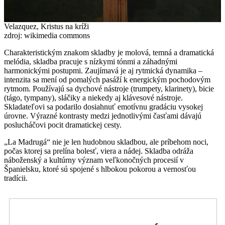
Velazquez, Kristus na kríži
zdroj: wikimedia commons
Charakteristickým znakom skladby je molová, temná a dramatická
melódia, skladba pracuje s nízkymi tónmi a záhadnými
harmonickými postupmi. Zaujímavá je aj rytmická dynamika –
intenzita sa mení od pomalých pasáží k energickým pochodovým
rytmom. Používajú sa dychové nástroje (trumpety, klarinety), bicie
(tágo, tympany), sláčiky a niekedy aj klávesové nástroje.
Skladateľovi sa podarilo dosiahnuť emotívnu gradáciu vysokej
úrovne. Výrazné kontrasty medzi jednotlivými časťami dávajú
poslucháčovi pocit dramatickej cesty.
„La Madrugá“ nie je len hudobnou skladbou, ale príbehom noci,
počas ktorej sa prelína bolesť, viera a nádej. Skladba odráža
náboženský a kultúrny význam veľkonočných procesií v
Španielsku, ktoré sú spojené s hlbokou pokorou a vernosťou
tradícii.