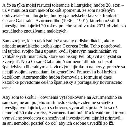
A čo sa týka mojej rastúcej tolerancie k liturgickej hudbe 20. stor. –
už v minulosti som niekoľkokrát spomenul, že som nadšeným
obdivovateľom liturgickej hudby španielskeho kňaza a frankistu
Cesare Gabaráina Azurmendiho (1936 – 1991), ktorého už stihli
investigatívni tajtrlíci 30 rokov po jeho smrti v roku 2021 obviniť zo
sexuálneho zneužívania maloletých.
Samozrejme, ide o takú istú lož a snahy o diskreditáciu, ako v
prípade austrálskeho arcibiskupa Georgea Pella. Toho potrebovali
iní tajtrlíci svojho času upratať kvôli špinavým machináciám vo
vatikánskych financiách, ktoré arcibiskup Pell objavil a chystal sa
zverejniť. No a Cesare Gabaráin Azurmendi dlhodobo liezol
španielskym liberálnym a ľavicovým tajtrlíkom na nervy, pretože sa
netajil svojimi sympatiami ku generálovi Francovi a bol hrdým
katolíkom. Azurmendiho hudba formovala a formuje aj dnes
katolícke povedomie celého španielsky a portugalsky hovoriaceho
sveta.
Aby som to skrátil – obvinenia vyfabrikované na Azurmendiho sa
samozrejme ani po jeho smrti nedokázali, evidentne si všetko
investigatívni tajtrlíci, ako sa hovorí, vycucali z prsta. A to sa už
nemohol 30 rokov mŕtvy Azurmendi ani brániť a kreatúram, ktorým
vymyslené svedectvá o zneužívaní investigatívni tajtrlíci pripravili,
sa ani nemohol pozrieť do očí, aby ich osobne usvedčil zo lži.