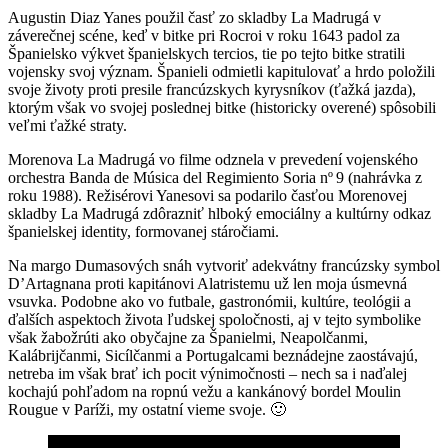
Augustin Diaz Yanes použil časť zo skladby La Madrugá v
záverečnej scéne, keď v bitke pri Rocroi v roku 1643 padol za
Španielsko výkvet španielskych tercios, tie po tejto bitke stratili
vojensky svoj význam. Španieli odmietli kapitulovať a hrdo položili
svoje životy proti presile francúzskych kyrysníkov (ťažká jazda),
ktorým však vo svojej poslednej bitke (historicky overené) spôsobili
veľmi ťažké straty.
Morenova La Madrugá vo filme odznela v prevedení vojenského
orchestra Banda de Música del Regimiento Soria nº 9 (nahrávka z
roku 1988). Režisérovi Yanesovi sa podarilo časťou Morenovej
skladby La Madrugá zdôrazniť hlboký emociálny a kultúrny odkaz
španielskej identity, formovanej stáročiami.
Na margo Dumasových snáh vytvoriť adekvátny francúzsky symbol
D’Artagnana proti kapitánovi Alatristemu už len moja úsmevná
vsuvka. Podobne ako vo futbale, gastronómii, kultúre, teológii a
ďalších aspektoch života ľudskej spoločnosti, aj v tejto symbolike
však žabožrúti ako obyčajne za Španielmi, Neapolčanmi,
Kalábrijčanmi, Sicílčanmi a Portugalcami beznádejne zaostávajú,
netreba im však brať ich pocit výnimočnosti – nech sa i naďalej
kochajú pohľadom na ropnú vežu a kankánový bordel Moulin
Rougue v Paríži, my ostatní vieme svoje. 🙂