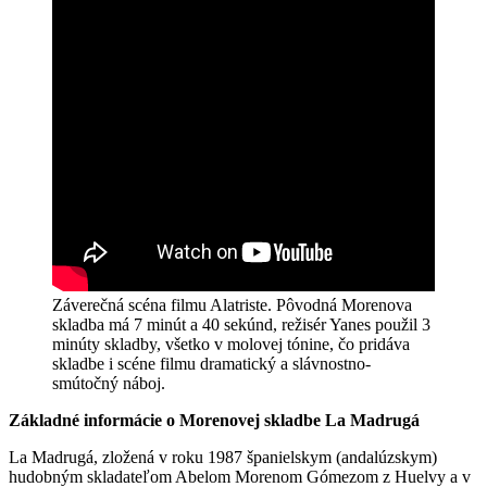
Záverečná scéna filmu Alatriste. Pôvodná Morenova
skladba má 7 minút a 40 sekúnd, režisér Yanes použil 3
minúty skladby, všetko v molovej tónine, čo pridáva
skladbe i scéne filmu dramatický a slávnostno-
smútočný náboj.
Základné informácie o Morenovej skladbe La Madrug
á
La Madrugá, zložená v roku 1987 španielskym (andalúzskym)
hudobným skladateľom Abelom Morenom Gómezom z Huelvy a v