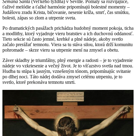
Semana Santa
(Veľkého týždňa) v Seville. Pomaly sa rozvíjajúce,
ťaživé melódie a ťažké harmónie pripomínajú bolestné momenty –
Judášovu zradu Krista, bičovanie, nesenie kríža, smrť, čas smútku,
bolesti, zápas so zlom a utrpenie sveta.
Po dramatických pasážach prichádza hudobný moment pokoja, ticha
a modlitby, ktorý vyjadruje vieru bratstiev a ich duchovnú oddanosť.
Tieto sekcie sú často jemné, krehké a plné nádeje, akoby svetlo
začalo prerážať temnotu. Viera sa tu stáva silou, ktorá drží komunitu
pohromade – skrze vieru sa utrpenie mení na zmysel a obetu.
Záver skladby je triumfálny, plný energie a radosti – je to vyjadrenie
nádeje vo vzkriesenie a večný život. Je to víťazstvo svetla nad tmou.
Hudba tu stúpa k jasným, vznešeným tónom, pripomínajúc svitanie
po dlhej noci. Táto nádej dodáva zmysel celému utrpeniu, je to
svetlo, ktoré prekonáva temnotu smrti.