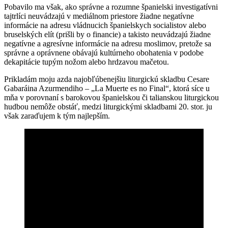
Pobavilo ma však, ako správne a rozumne španielski investigatívni
tajtrlíci neuvádzajú v mediálnom priestore žiadne negatívne
informácie na adresu vládnucich španielskych socialistov alebo
bruselských elít (prišli by o financie) a takisto neuvádzajú žiadne
negatívne a agresívne informácie na adresu moslimov, pretože sa
správne a oprávnene obávajú kultúrneho obohatenia v podobe
dekapitácie tupým nožom alebo hrdzavou mačetou.
Prikladám moju azda najobľúbenejšiu liturgickú skladbu Cesare
Gabaráina Azurmendiho – „La Muerte es no Final“, ktorá síce u
mňa v porovnaní s barokovou španielskou či talianskou liturgickou
hudbou nemôže obstáť, medzi liturgickými skladbami 20. stor. ju
však zaraďujem k tým najlepším.