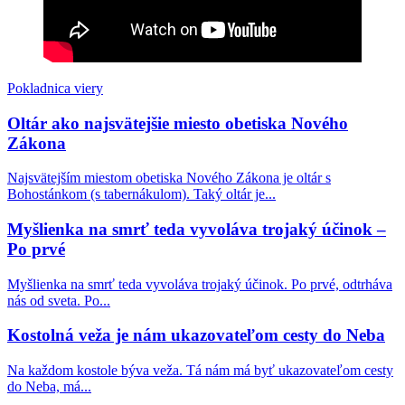
Pakistan: 13-ročná kresťanka bola unesená
moslimami, donútená k sobášu a ku konverzii na
islam. Následný súd to po predložení falošných
dôkazov odobril…
Pokladnica viery
Oltár ako najsvätejšie miesto obetiska Nového
Rakúsko: Ministerstvo vnútra uviedlo, že agresivita
Zákona
voči kresťanom vzrástla za rok o 29 %
Najsvätejším miestom obetiska Nového Zákona je oltár s
Teologická fakulta v Trnave napreduje v LGBT
Bohostánkom (s tabernákulom). Taký oltár je...
infiltrácii: Uviedla oslavnú reportáž o účasti na
LGBT konferencii heterodoxného hnutia Outreach.
Myšlienka na smrť teda vyvoláva trojaký účinok –
Nechýbal ani James Martin…
Po prvé
Daily Mail: „Sú verejne dostupné zábery, ktoré
Myšlienka na smrť teda vyvoláva trojaký účinok. Po prvé, odtrháva
ukazujú, ako sa niektorí migranti na španielskej
nás od sveta. Po...
Ceute pokúšajú vlámať do súkromných domov“
Kostolná veža je nám ukazovateľom cesty do Neba
Prieskum biskupskej konferencie medzi mladými
Na každom kostole býva veža. Tá nám má byť ukazovateľom cesty
brazílskymi katolíkmi: Nedôstojná liturgia, príliš
do Neba, má...
politiky a málo vierouky ich odvracia od života