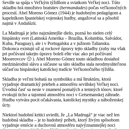
Seville sa spája s Veľkým týždňom a sviatkom Veľkej noci. Túto
skladbu hrá množstvo bratstiev (
hermandades
) počas veľkonočných
procesií. Abel Moreno Gómez (1944) je hudobným pedagógom a
kapelníkom španielskej vojenskej hudby, angažoval sa a pôsobil
najmä v Andalúzii.
La Madrugá je jeho najznámejšie dielo, pozná ho nielen celý
hispánsky svet (Latinská Amerika – Brazília, Kolumbia, Salvádor,
Kuba, Paraguay), ale i v Portugalsku a v južnom Taliansku.
Dokonca existujú už aj rockové úpravy tejto skladby (zuby ma však
pri počúvaní takejto úpravy boleli ešte viac ako pri počúvaní
Mooreovcov 🙂 ). Abel Moreno Gómez touto skladbou dosiahol
medzinárodnú slávu a súčasne sa táto skladba stala neodmysliteľnou
súčasťou hispánskej katolíckej tradície Veľkonočného týždňa.
Skladba je veľmi bohatá na symboliku a má štruktúru, ktorá
vyjadruje dramatický priebeh a atmosféru sevillskej Veľkej noci.
Úvodná časť sa nesie v znamení pomalých a temných tónov, ktoré
evokujú ticho a tajomnú atmosféru noci v Getsemanskej záhrade.
Hudba vytvára pocit očakávania, katolíckej mystiky a náboženskej
úcty.
Niektorí hudobní kritici uviedli, že „La Madrugá“ je viac než len
hudobná skladba – je to hudobný príbeh, ktorý živým spôsobom
vyjadruje emócie a duchovnú atmosféru najvýznamnejšej noci