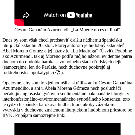
Cesare Gabaráin Azurmendi, „La Muerte no es el final“
Dnes by som však chcel predstaviť ďalšiu nádhernú španielsku
liturgickú skladbu 20. stor., ktorej autorom je hudobný skladateľ
Abel Moreno Gómez a jej názov je „La Madrugá“ (Úsvit). Podobne
ako Azurmendi, tak aj Moreno podľa môjho názoru evidentne patria
duchom do obdobia baroka – vrcholného štádia ľudských dejín
(samozrejme, len do Parúzie, nech duchovne pookrejú aj
roddreheristi a apokalyptici 🙂 ).
Opätovne, aby som to zjednodušil a skrátil – ani u Cesare Gabaráina
Azurmendiho, a ani u Abela Morena Gómeza nech poslucháči
nečakajú anglosaské gýčovito sentimentálne bakchanálie liturgicky
interkonfesionálno-environmentálneho synodálneho konsenzu, toto
je rýdzo hispánska baroková hudba, ktorá akoby zázrakom
vytryskla v duchovne zmätenom liturgickom hudobnom priestore po
IIVK. Pripájam samozrejme link: