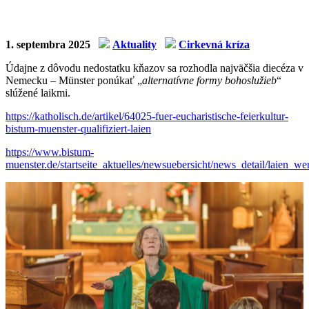
1. septembra 2025
Aktuality
Cirkevná kríza
Údajne z dôvodu nedostatku kňazov sa rozhodla najväčšia diecéza v
Nemecku – Münster ponúkať „
alternatívne formy bohoslužieb
“
slúžené laikmi.
https://katholisch.de/artikel/
64025-fuer-eucharistische-feierkultur-
bistum-muenster-qualifiziert-laien
https://www.bistum-
muenster.de/
startseite_aktuelles/newsuebersicht/news_detail/laien_we