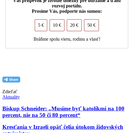
Váš príspevok je životne dôležitý pre udržanie a ďalší
rozvoj portálu.
Prosíme Vás, podporte nás sumou:
5 €
10 €
20 €
50 €
Bráňme spolu vieru, rodinu a vlasť!
PDF (formát pre tlač)
Zdieľať
Aktuality
Biskup Schneider: „Musíme byť katolíkmi na 100
percent, nie na 50 či 80 percent“
Kresťania v Izraeli opäť čelia útokom židovských