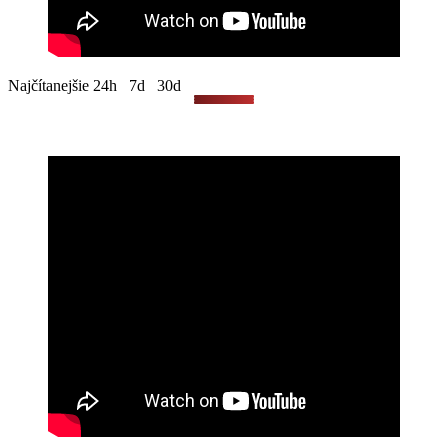
Návrhár oblečenia troch pápežov (Benedikta XVI.,
Františka a Leva XIV.) je aktívny homosexuál žijúci
s „manželom“: „Cirkev má víta…“
Najčítanejšie
24h
7d
30d
Vražda kresťanskej charitatívnej pracovníčky
pomáhajúcej migrantom: Podozrivý je integrovaný
afganský migrant
Biskup Schneider: „Pre náboženstvo nie je nič
nebezpečnejšie, ako zasahovanie do liturgie“
Európa v rozklade: Starostka Reykjavíku a
luteránsky biskup sa zúčastnili pochodu hnutia Slut
Walk (Chodiť ako šľapka), ktoré bojuje proti
predsudkom
Kardinál Schönborn víta, že zatvorené katolícke
kostoly prevezmú schizmatickí a heretickí nekatolíci
Pokrokový španielsky kňaz o nelegálnych
migrantoch z Ceuty: „Sú svätí. Nerobia žiadne