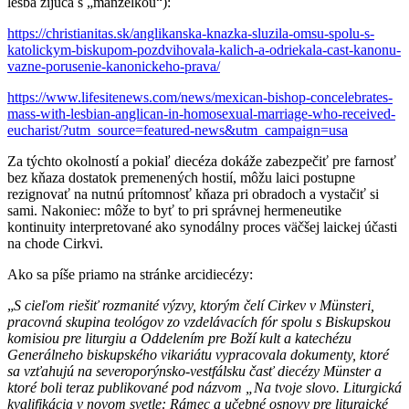
lesba žijúca s „manželkou“):
https://christianitas.sk/
anglikanska-knazka-sluzila-omsu-spolu-s-
katolickym-biskupom-pozdvihovala-kalich-a-odriekala-cast-kanonu-
vazne-porusenie-kanonickeho-prava/
https://www.lifesitenews.com/news/
mexican-bishop-concelebrates-
mass-with-lesbian-anglican-in-homosexual-marriage-who-received-
eucharist/?utm_source=featured-news&utm_campaign=usa
Za týchto okolností a pokiaľ diecéza dokáže zabezpečiť pre farnosť
bez kňaza dostatok premenených hostií, môžu laici postupne
rezignovať na nutnú prítomnosť kňaza pri obradoch a vystačiť si
sami. Nakoniec: môže to byť to pri správnej hermeneutike
kontinuity interpretované ako synodálny proces väčšej laickej účasti
na chode Cirkvi.
Ako sa píše priamo na stránke arcidiecézy:
„
S cieľom riešiť rozmanité výzvy, ktorým čelí Cirkev v Münsteri,
pracovná skupina teológov z
o
vzdelávacích fór spolu s
Biskupskou
k
omisiou pre liturgiu a Oddelením pre Boží kult a katechézu
Generálneho biskupského vikariátu vypracovala dokumenty, ktoré
sa vzťahujú na severoporýnsko-vestfálsku časť diecézy Münster a
ktoré boli teraz publikované pod názvom „Na tvoje slovo. Liturgická
kvalifikácia v novom svetle: Rámec a učebné osnovy pre liturgické