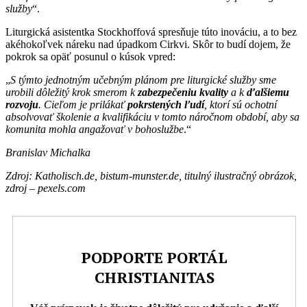
služby
“.
Liturgická asistentka Stockhoffová spresňuje túto inováciu, a to bez
akéhokoľvek náreku nad úpadkom Cirkvi. Skôr to budí dojem, že
pokrok sa opäť posunul o kúsok vpred:
„
S týmto jednotným učebným plánom pre liturgické služby sme
urobili dôležitý krok smerom k
zabezpečeniu kvality
a
k
ďalšiemu
rozvoju
. Cieľom je prilákať
pokrstených ľudí
, ktorí sú ochotní
absolvovať školenie a kvalifikáciu v tomto náročnom období, aby sa
komunita mohla
angažovať
v
bohoslužb
e
.“
Branislav Michalka
Zdroj: Katholisch.de, bistum-munster.de, titulný ilustračný obrázok,
zdroj – pexels.com
PODPORTE PORTÁL
CHRISTIANITAS