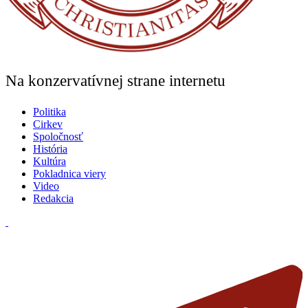
Na konzervatívnej strane internetu
Politika
Cirkev
Spoločnosť
História
Kultúra
Pokladnica viery
Video
Redakcia