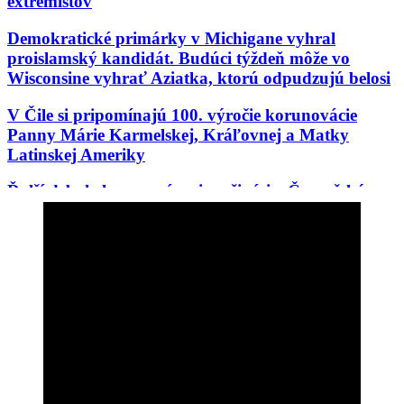
extrémistov
Demokratické primárky v Michigane vyhral
proislamský kandidát. Budúci týždeň môže vo
Wisconsine vyhrať Aziatka, ktorú odpudzujú belosi
V Čile si pripomínajú 100. výročie korunovácie
Panny Márie Karmelskej, Kráľovnej a Matky
Latinskej Ameriky
Ďalší debakel progresívnej mašinérie: Černošský
akademik z Cambridge, woke celebrita prvej
kategórie, sa ukázal byť podvodníkom
Rod Dreher opäť raz tne do živého: „Moderné
pravoslávne i katolícke kresťanstvo sú de facto
protestantizmom“
Kňaz vyzval na „reconquistu“ – znovudobytie
Maroka po vlne islamských migrantov smerujúcich
do Španielska