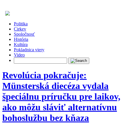
Politika
Cirkev
Spoločnosť
História
Kultúra
Pokladnica viery
Video
Revolúcia pokračuje:
Münsterská diecéza vydala
špeciálnu príručku pre laikov,
ako môžu sláviť alternatívnu
bohoslužbu bez kňaza