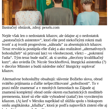
Ilustračný obrázok, zdroj: pexels.com
Nejde však len o nedostatok kňazov, ale údajne aj o nedostatok
„pastoračných asistentov“, ktorí ešte pred niekoľkými rokmi mali
tvoriť a aj tvorili progresívnu „náhradu“ za absentujúcich kňazov.
Teraz revolúcia postúpila ešte ďalej a ako realizátori „alternatívnych
bohoslužieb“ sú prizvaní laici vo všeobecnosti, všetci – „pokrstení
ľudia“. Tým teraz bude stačiť, ak si urobia „diecézny kvalifikačný
kurz“, ako uviedla Dr. Nicole Stockhoffová, liturgická asistentka (?)
v diecéze Münster a budú následne môcť liturgicky suplovať
kňazov.
Alternatívne bohoslužby obsahujú: slávenie Božieho slova, obrad
svätého prijímania a ďalšie nešpecifikované „pobožnosti“. To v
praxi môže znamenať a v mnohých farnostiach na Západe aj
znamená kompletný obrad omše okrem eucharistických modlitieb
premenenia, ktoré sú ešte stále vyhradené (zatiaľ) len vysväteným
kňazom. (Aj keď v Mexiku napríklad už slúžila spolu s biskupom
omšu anglikánska „kňažka“, ktorá je podľa najnovších zistení ešte aj