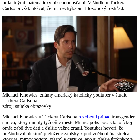
brilantnými matematickými schopnosťami. V štúdiu u Tuckera
Carlsona však ukázal, že mu nechýba ani filozofický rozhľad.
Michael Knowles, známy americký katolícky youtuber v štúdiu
Tuckera Carlsona
zdroj: snímka obrazovky
Michael Knowles u Tuckera Carlsona
rozoberal prípad
transgender
strelca, ktorý minulý týždeň v meste Minneapolis počas katolíckej
omše zabil dve deti a ďalšie vážne zranil. Youtuber hovorí, že
preštudoval niektoré preložené zápisky z podivného diára strelca,
ktorý je, mimochodom, písaný v cyrilike, ako aj ďalšie útočníkove