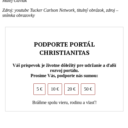
Matej Gavlák
Zdroj: youtube Tucker Carlson Network, titulný obrázok, zdroj –
snímka obrazovky
PODPORTE PORTÁL
CHRISTIANITAS
Váš príspevok je životne dôležitý pre udržanie a ďalší
rozvoj portálu.
Prosíme Vás, podporte nás sumou:
5 €
10 €
20 €
50 €
Bráňme spolu vieru, rodinu a vlasť!
PDF (formát pre tlač)