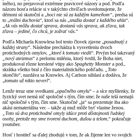
iného), no prejavoval extrémne pravicové názory a pod. Podľa
názoru hosťa relácie si v takýchto chvíľach uvedomujeme, že
démoni sú skutoční a „
hoci nie sú za každým kameňom“
, predsa sú
to „
reálni duchovia
“, ktorí sa nás „
snažia dostať z každého uhla
“.
„
Ak vás môžu dostať sprava, dostanú vás sprava, ak zľava, tak
zľava – jediné, čo chcú, je zožrať vás.
“
Podľa Michaela Knowlesa bol tento človek zjavne „
posadnutý z
každej strany
“. Následne prechádza k vysvetleniu dvoch
protichodných omylov,
„ktoré k tomuto viedli
“. Prvým bol takzvaný
„
nový ateizmus
“ z prelomu milénia, ktorý tvrdil, že Boha niet,
produkoval rôzne kreslené vtipy ako
Spag
h
etty
M
onster
a pod.,
skrátka všetko bral z číro materialistického pohľadu.
„
T
oto
skončilo
“, nazdáva sa Knowles. Aj Carlson súhlasí a dodáva, že
„
tomuto už nikto neverí
“.
Lenže teraz sme svedkami „
opačného omylu
“ – a síce myšlienky, že
fyzický svet nemá nič spoločné s tým, čím sme; že naše telá nemajú
nič spoločné s tým, čím sme. Skutočné „ja“ sa prezentuje iba ako
akási nemateriálna vec – takže aj muž môže byť vlastne ženou.
„Toto sú dva protichodné omyly
idúce
proti dôstojnosti ľudskej
osoby, pretože my sme tvorení duchom, dušou a telom
,“ pokračuje
youtuber.
Hosť i hostiteľ sa ďalej zhodujú v tom, že ak žijeme len vo svojich