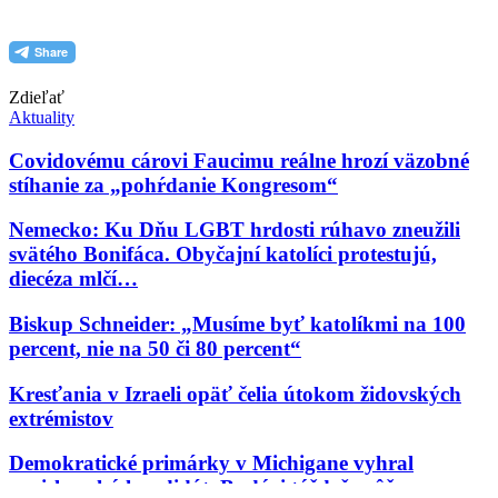
Zdieľať
Aktuality
Covidovému cárovi Faucimu reálne hrozí väzobné
stíhanie za „pohŕdanie Kongresom“
Nemecko: Ku Dňu LGBT hrdosti rúhavo zneužili
svätého Bonifáca. Obyčajní katolíci protestujú,
diecéza mlčí…
Biskup Schneider: „Musíme byť katolíkmi na 100
percent, nie na 50 či 80 percent“
Kresťania v Izraeli opäť čelia útokom židovských
extrémistov
Demokratické primárky v Michigane vyhral
proislamský kandidát. Budúci týždeň môže vo