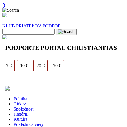
❯
KLUB PRIATEĽOV
PODPOR
PODPORTE PORTÁL CHRISTIANITAS
5 €
10 €
20 €
50 €
Politika
Cirkev
Spoločnosť
História
Kultúra
Pokladnica viery