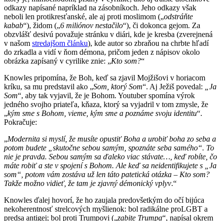
odkazy napísané napríklad na zásobníkoch. Jeho odkazy však
neboli len protikresťanské, ale aj proti moslimom („
odstráňte
kabab
“), židom („
6 miliónov nestačilo
“), či dokonca gejom. Za
obzvlášť desivú považuje stránku v diári, kde je kresba (zverejnená
v našom
stredajšom článku
), kde autor so zbraňou na chrbte hľadí
do zrkadla a vidí v ňom démona, pričom jeden z nápisov okolo
obrázka zapísaný v cyrilike znie: „
Kto som?
“
Knowles pripomína, že Boh, keď sa zjavil Mojžišovi v horiacom
kríku, sa mu predstavil ako „
Som,
k
torý Som
“. Aj Ježiš povedal:
„Ja
Som
“, aby tak vyjavil, že je Bohom. Youtuber spomína výrok
jedného svojho priateľa, kňaza, ktorý sa vyjadril v tom zmysle, že
„
kým sme s Bohom, vieme, kým sme a poznáme svoju identitu
“.
Pokračuje:
„
Modernita si myslí, že musíte opustiť Boha a urobiť boha zo seba a
potom budete „skutočne sebou samým, spoznáte seba samého“. To
nie je pravda. Sebou samým sa ďaleko viac stávate…, keď robíte, čo
máte robiť a ste v spojení s Bohom. A
le
keď sa neidentifikujete s „Ja
som“, potom vám zostáva už len táto patetická otázka –
K
to som?
Takže možno vidieť, že tam je zjavný démonický vplyv
.“
Knowles ďalej hovorí, že ho zaujala predovšetkým do očí bijúca
nekoherentnosť strelcových myšlienok: bol radikálne proLGBT a
predsa antigej; bol proti Trumpovi („
zabite Trumpa
“, napísal okrem