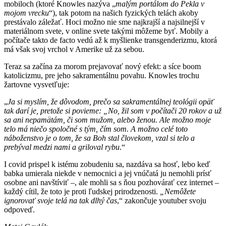
mobiloch (ktoré Knowles nazýva „
malým portálom do
P
ekla v
mojom v
recku
“), tak potom na našich fyzických telách akoby
prestávalo záležať. Hoci možno nie sme najkrajší a najsilnejší v
materiálnom svete, v online svete takými môžeme byť. Mobily a
počítače takto de facto vedú až k myšlienke transgenderizmu, ktorá
má však svoj vrchol v Amerike už za sebou.
Teraz sa začína za morom prejavovať nový efekt: a síce boom
katolicizmu, pre jeho sakramentálnu povahu. Knowles trochu
žartovne vysvetľuje:
„
Ja si myslím, že dôvodom, prečo sa sakramentálnej teológii opäť
tak darí je, pretože si povieme: „No, žil som v počítači 20 rokov a už
sa ani nepamätám, či som mužom, alebo ženou. Ale možno moje
telo má niečo spoločné s tým, čím som. A možno celé toto
náboženstvo je o tom, že sa Boh stal človekom, vzal si telo a
prebýval medzi nami a griloval rybu
.“
I covid prispel k istému zobudeniu sa, nazdáva sa hosť, lebo keď
babka umierala niekde v nemocnici a jej vnúčatá ju nemohli prísť
osobne ani navštíviť –, ale mohli sa s ňou pozhovárať cez internet –
každý cítil, že toto je proti ľudskej prirodzenosti.
„Nemôžete
ignorovať svoje telá
na
tak dlh
ý čas
,“ zakončuje youtuber svoju
odpoveď.