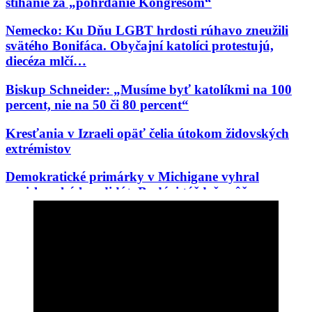
stíhanie za „pohŕdanie Kongresom“
Nemecko: Ku Dňu LGBT hrdosti rúhavo zneužili
svätého Bonifáca. Obyčajní katolíci protestujú,
diecéza mlčí…
Biskup Schneider: „Musíme byť katolíkmi na 100
percent, nie na 50 či 80 percent“
Kresťania v Izraeli opäť čelia útokom židovských
extrémistov
Demokratické primárky v Michigane vyhral
proislamský kandidát. Budúci týždeň môže vo
Wisconsine vyhrať Aziatka, ktorú odpudzujú belosi
V Čile si pripomínajú 100. výročie korunovácie
Panny Márie Karmelskej, Kráľovnej a Matky
Latinskej Ameriky
Ďalší debakel progresívnej mašinérie: Černošský
akademik z Cambridge, woke celebrita prvej