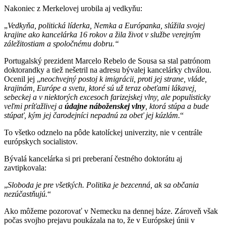
Nakoniec z Merkelovej urobila aj vedkyňu:
„
Vedkyňa, politická líderka, Nemka a Európanka, slúžila svojej
krajine ako kancelárka 16 rokov a žila život v službe verejným
záležitostiam a spoločnému dobru.“
Portugalský prezident Marcelo Rebelo de Sousa sa stal patrónom
doktorandky a tiež nešetril na adresu bývalej kancelárky chválou.
Ocenil jej „
neochvejný postoj k
i
migrácii, proti
jej
strane, vláde,
krajinám, Európe a svetu, ktoré sú už teraz obeťami lákavej,
sebeckej a v niektorých excesoch farizejskej vlny, ale
populisticky
veľmi príťažlivej a
údajne
náboženskej
vlny
, ktorá stúpa a bude
stúpať, kým jej čarodejníci nepadnú za obeť jej kúz
lám.
“
To všetko odznelo na pôde katolíckej univerzity, nie v centrále
európskych socialistov.
Bývalá kancelárka si pri preberaní čestného doktorátu aj
zavtipkovala:
„
Sloboda je pre všetkých. Politika je bezcenná, ak sa občania
nezúčastňujú.
“
Ako môžeme pozorovať v Nemecku na dennej báze. Zároveň však
počas svojho prejavu poukázala na to, že v Európskej únii v