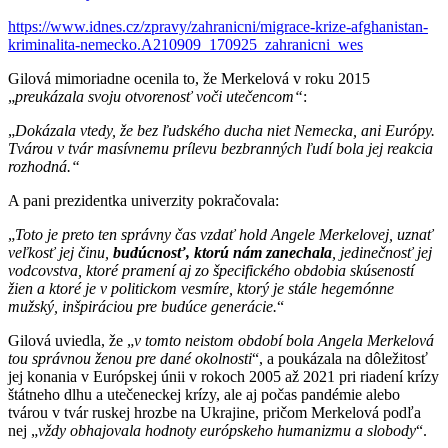
https://www.idnes.cz/
zpravy/zahranicni/migrace-krize-afghanistan-
kriminalita-nemecko.A210909_170925_zahranicni_wes
Gilová mimoriadne ocenila to, že Merkelová v roku 2015
„
preukázala svoju otvorenosť voči utečencom“
:
„
Dokázala vtedy, že bez ľudského ducha niet Nemecka, ani Európy.
Tvárou v tvár masívnemu prílevu bezbranných ľudí bola jej reakcia
rozhodná
.“
A pani prezidentka univerzity pokračovala:
„
Toto je preto ten správny čas vzdať hold Angele Merkelovej, uznať
veľkosť jej činu,
budúcnosť, ktorú nám zanechala
, jedinečnosť jej
vodcovstva, ktoré pramení aj zo špecifického obdobia skúseností
žien a ktoré je v politickom vesmíre, ktorý je stále hegemónne
mužský, inšpiráciou pre budúce generácie.
“
Gilová uviedla, že „
v tomto neistom období bola Angela Merkelová
tou správnou ženou pre dané okolnosti
“, a poukázala na dôležitosť
jej konania v Európskej únii v rokoch 2005 až 2021 pri riadení krízy
štátneho dlhu a utečeneckej krízy, ale aj počas pandémie alebo
tvárou v tvár ruskej hrozbe na Ukrajine, pričom Merkelová podľa
nej „
vždy obhajovala hodnoty európskeho humanizmu a slobody
“.