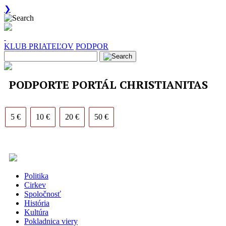
❯
KLUB PRIATEĽOV
PODPOR
PODPORTE PORTÁL CHRISTIANITAS
5 €
10 €
20 €
50 €
Politika
Cirkev
Spoločnosť
História
Kultúra
Pokladnica viery