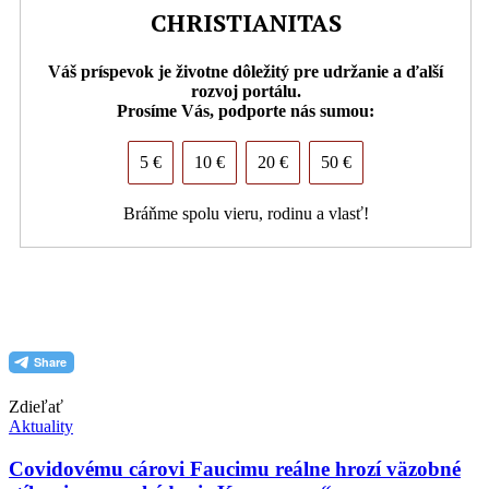
CHRISTIANITAS
Váš príspevok je životne dôležitý pre udržanie a ďalší
rozvoj portálu.
Prosíme Vás, podporte nás sumou:
5 €
10 €
20 €
50 €
Bráňme spolu vieru, rodinu a vlasť!
PDF (formát pre tlač)
Zdieľať
Aktuality
Covidovému cárovi Faucimu reálne hrozí väzobné