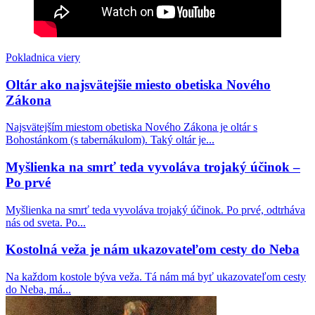
Európa v rozklade: Starostka Reykjavíku a
luteránsky biskup sa zúčastnili pochodu hnutia Slut
Walk (Chodiť ako šľapka), ktoré bojuje proti
predsudkom
Pokladnica viery
Oltár ako najsvätejšie miesto obetiska Nového
Kardinál Schönborn víta, že zatvorené katolícke
Zákona
kostoly prevezmú schizmatickí a heretickí nekatolíci
Najsvätejším miestom obetiska Nového Zákona je oltár s
Pokrokový španielsky kňaz o nelegálnych
Bohostánkom (s tabernákulom). Taký oltár je...
migrantoch z Ceuty: „Sú svätí. Nerobia žiadne
problémy…“
Myšlienka na smrť teda vyvoláva trojaký účinok –
Po prvé
Nemecko: Kňaz odsúdil LGBT pochod v Berlíne
ako zvrátenosť a diecéza sa od neho následne
Myšlienka na smrť teda vyvoláva trojaký účinok. Po prvé, odtrháva
dištancovala! Kto nejasá nad LGBT, nie je dobrý
nás od sveta. Po...
katolík?
Kostolná veža je nám ukazovateľom cesty do Neba
Autor populárneho katolíckeho románu „Otec
Na každom kostole býva veža. Tá nám má byť ukazovateľom cesty
Eliáš: Apokalypsa“ vydáva ďalšie zaujímavé dielo s
do Neba, má...
postapokalyptickou tematikou