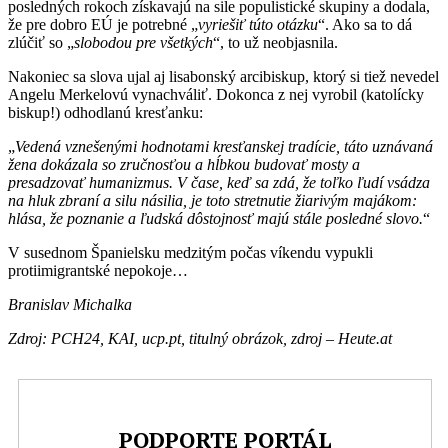
posledných rokoch získavajú na sile populistické skupiny a dodala,
že pre dobro EÚ je potrebné „
vyriešiť túto otázku
“. Ako sa to dá
zlúčiť so „
slobodou pre všetkých
“, to už neobjasnila.
Nakoniec sa slova ujal aj lisabonský arcibiskup, ktorý si tiež nevedel
Angelu Merkelovú vynachváliť. Dokonca z nej vyrobil (katolícky
biskup!) odhodlanú kresťanku:
„
Vedená vznešenými hodnotami kresťanskej tradície, táto uznávaná
žena dokázala so zručnosťou a hĺbkou budovať mosty a
presadzovať humanizmus. V čase, keď sa zdá, že toľko ľudí vsádza
na hluk zbraní a silu násilia, je t
oto stretnutie
žiarivým majákom:
hlása, že poznanie a ľudská dôstojnosť majú stále posledné slovo.
“
V susednom Španielsku medzitým počas víkendu vypukli
protiimigrantské nepokoje…
Branislav Michalka
Zdroj: PCH24, KAI, ucp.pt, titulný obrázok, zdroj – Heute.at
PODPORTE PORTÁL