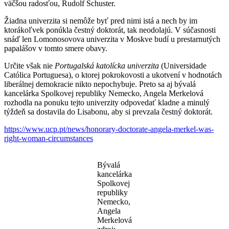
väčšou radosťou, Rudolf Schuster.
Žiadna univerzita si nemôže byť pred nimi istá a nech by im
ktorákoľvek ponúkla čestný doktorát, tak neodolajú. V súčasnosti
snáď len Lomonosovova univerzita v Moskve budí u prestarnutých
papalášov v tomto smere obavy.
Určite však nie
Portugalská katolícka univerzita
(Universidade
Católica Portuguesa), o ktorej pokrokovosti a ukotvení v hodnotách
liberálnej demokracie nikto nepochybuje. Preto sa aj bývalá
kancelárka Spolkovej republiky Nemecko, Angela Merkelová
rozhodla na ponuku tejto univerzity odpovedať kladne a minulý
týždeň sa dostavila do Lisabonu, aby si prevzala čestný doktorát.
https://www.ucp.pt/
news/honorary-doctorate-angela-merkel-was-
right-woman-circumstances
Bývalá
kancelárka
Spolkovej
republiky
Nemecko,
Angela
Merkelová