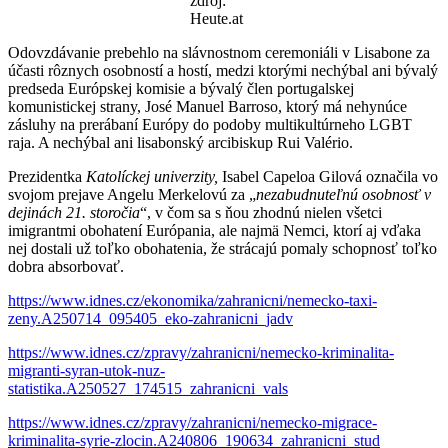
zdroj:
Heute.at
Odovzdávanie prebehlo na slávnostnom ceremoniáli v Lisabone za
účasti rôznych osobností a hostí, medzi ktorými nechýbal ani bývalý
predseda Európskej komisie a bývalý člen portugalskej
komunistickej strany, José Manuel Barroso, ktorý má nehynúce
zásluhy na prerábaní Európy do podoby multikultúrneho LGBT
raja. A nechýbal ani lisabonský arcibiskup Rui Valério.
Prezidentka
Katolíckej univerzity,
Isabel Capeloa Gilová označila vo
svojom prejave Angelu Merkelovú za „
nezabudnuteľnú osobnosť v
dejinách 21. storočia
“, v čom sa s ňou zhodnú nielen všetci
imigrantmi obohatení Európania, ale najmä Nemci, ktorí aj vďaka
nej dostali už toľko obohatenia, že strácajú pomaly schopnosť toľko
dobra absorbovať.
https://www.idnes.cz/
ekonomika/zahranicni/nemecko-taxi-
zeny.A250714_095405_eko-zahranicni_jadv
https://www.idnes.cz/
zpravy/zahranicni/nemecko-kriminalita-
migranti-syran-utok-nuz-
statistika.A250527_174515_zahranicni_vals
https://www.idnes.cz/
zpravy/zahranicni/nemecko-migrace-
kriminalita-syrie-zlocin.A240806_190634_zahranicni_stud