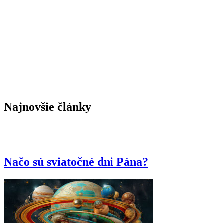
Kardinál Roche: „Pápež Lev nezmení Traditiones
custodes a nevráti sa k Summorum pontificum“
Vatikán usporadúva prvé oficiálne kolokvium o
dialógu s konfucianizmom. Ako o ňom súdili pápeži
v minulosti?
Terorista útočiaci v Berlíne bol v Libanone zatknutý
za vstup do ISIS – v Nemecku ho pustili na slobodu
Najnovšie články
Načo sú sviatočné dni Pána?