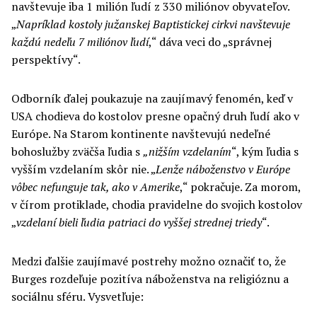
navštevuje iba 1 milión ľudí z 330 miliónov obyvateľov.
„
Napríklad kostoly južanskej Baptistickej cirkvi navštevuje
každú nedeľu 7 miliónov ľudí
,“ dáva veci do „správnej
perspektívy“.
Odborník ďalej poukazuje na zaujímavý fenomén, keď v
USA chodieva do kostolov presne opačný druh ľudí ako v
Európe. Na Starom kontinente navštevujú nedeľné
bohoslužby zväčša ľudia s
„nižším vzdelaním
“, kým ľudia s
vyšším vzdelaním skôr nie. „
Lenže náboženstvo v Európe
vôbec nefunguje tak, ako v Amerike
,“ pokračuje. Za morom,
v čírom protiklade, chodia pravidelne do svojich kostolov
„
vzdelaní bieli ľudia patriaci do vyššej strednej triedy
“.
Medzi ďalšie zaujímavé postrehy možno označiť to, že
Burges rozdeľuje pozitíva náboženstva na religióznu a
sociálnu sféru. Vysvetľuje: