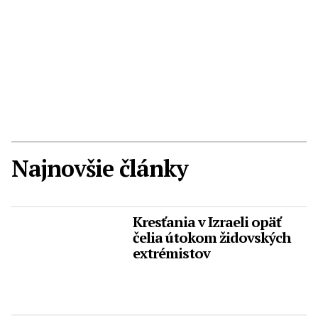
Najnovšie články
Kresťania v Izraeli opäť
čelia útokom židovských
extrémistov