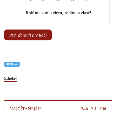
Bráňme spolu vieru, rodinu a vlasť!
PDF (formát pre tlač)
Zdieľať
NAJČÍTANEJŠIE
24h
7d
30d