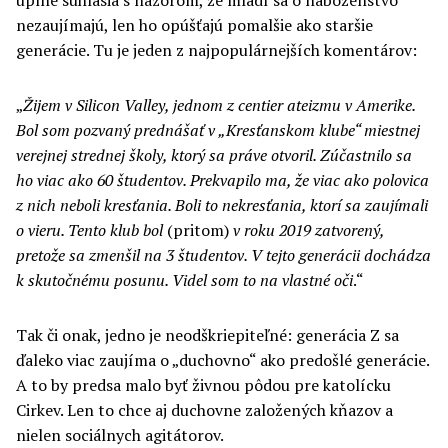
nezaujímajú, len ho opúšťajú pomalšie ako staršie
generácie. Tu je jeden z najpopulárnejších komentárov:
„
Žijem v Silicon Valley, jednom z centier ateizmu v Amerike.
Bol som pozvaný prednášať v „Kresťanskom klube“ miestnej
verejnej strednej školy, ktorý sa práve otvoril. Zúčastnilo sa
ho viac ako 60 študentov. Prekvapilo ma, že viac ako polovica
z nich neboli kresťania. Boli to nekresťania, ktorí sa zaujímali
o vieru. Tento klub bol
(pritom)
v roku 2019 zatvorený,
pretože sa zmenšil na 3 študentov. V tejto generácii dochádza
k skutočnému posunu. Videl som to na vlastné oči
.“
Tak či onak, jedno je neodškriepiteľné: generácia Z sa
ďaleko viac zaujíma o „duchovno“ ako predošlé generácie.
A to by predsa malo byť živnou pôdou pre katolícku
Cirkev. Len to chce aj duchovne založených kňazov a
nielen sociálnych agitátorov.