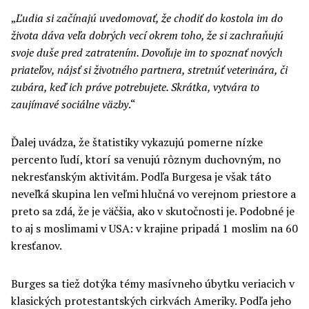
„
Ľudia si začínajú uvedomovať, že chodiť do kostola im do
života dáva veľa dobrých vecí
okrem
toho, že si zachraňujú
svoje duše
pred
zatraten
ím
. Dovoľuje im to spoznať nových
priateľov, nájsť si životného partnera, stretnúť veterinára, či
zubára, keď ich práve potrebujete. Skrátka, vytvára to
zaujímavé sociálne väzby
.“
Ďalej uvádza, že štatistiky vykazujú pomerne nízke
percento ľudí, ktorí sa venujú rôznym duchovným, no
nekresťanským aktivitám. Podľa Burgesa je však táto
neveľká skupina len veľmi hlučná vo verejnom priestore a
preto sa zdá, že je väčšia, ako v skutočnosti je. Podobné je
to aj s moslimami v USA: v krajine pripadá 1 moslim na 60
kresťanov.
Burges sa tiež dotýka témy masívneho úbytku veriacich v
klasických protestantských cirkvách Ameriky. Podľa jeho