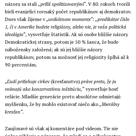
názoru sa stali
„príliš spolitizovanými
“. V 80. rokoch tvorili
bieli evanjelici rovnaký počet republikánov aj demokratov.
Dnes však žijeme v „
unikátnom momente“: „predikátor číslo
1, či v Amerike budete religiózny, alebo nie, je vaša politická
ideológia
“, vysvetľuje štatistik. Ak sú osobe bližšie názory
Demokratickej strany, potom je 50 % šanca, že bude
nábožensky založená; ak sú jej bližšie názory
republikánov, potom sa možnosť jej religiozity šplhá až k
90 percentám.
„
Ľudí priťahuje cirkev
(kresťanstvo)
práve preto, že ju
vnímajú ako konzervatívnu inštitúciu,
“ vysvetľuje hosť
relácie. Mladšie generácie preto absolútne odmietajú
myšlienku, že by mohlo existovať niečo ako
„liberálny
kresťan“
.
Zaujímavé sú však aj komentáre pod videom. Tie nie
úplne súhlasia s názorom, že mladí sa o náboženstvo