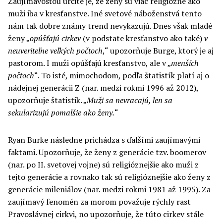
Zaujímavosťou určite je, že ženy sú viac religiózne ako
muži iba v kresťanstve. Iné svetové náboženstvá tento
nám tak dobre známy trend nevykazujú. Dnes však mladé
ženy „
opúšťajú cirkev
(v podstate kresťanstvo ako také)
v
neuveriteľne veľkých počtoch
,“ upozorňuje Burge, ktorý je aj
pastorom. I muži opúšťajú kresťanstvo, ale v „
menších
počtoch
“. To isté, mimochodom, podľa štatistík platí aj o
nádejnej generácii Z (nar. medzi rokmi 1996 až 2012),
upozorňuje štatistik. „
Muži sa nevracajú, len sa
sekularizujú pomalšie ako ženy.
“
Ryan Burke následne prichádza s ďalšími zaujímavými
faktami. Upozorňuje, že ženy z generácie tzv. boomerov
(nar. po II. svetovej vojne) sú religióznejšie ako muži z
tejto generácie a rovnako tak sú religióznejšie ako ženy z
generácie mileniálov (nar. medzi rokmi 1981 až 1995). Za
zaujímavý fenomén za morom považuje rýchly rast
Pravoslávnej cirkvi, no upozorňuje, že túto cirkev stále