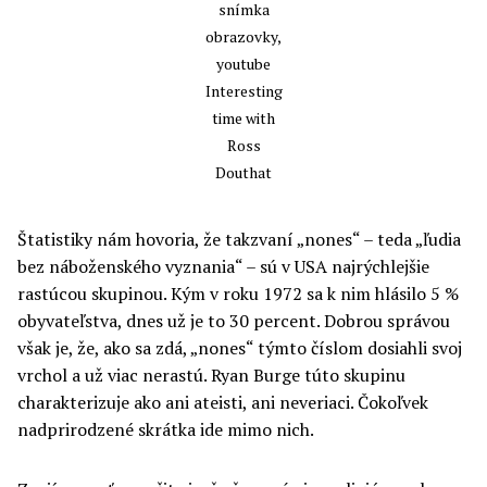
snímka
obrazovky,
youtube
Interesting
time with
Ross
Douthat
Štatistiky nám hovoria, že takzvaní „nones“ – teda „ľudia
bez náboženského vyznania“ – sú v USA najrýchlejšie
rastúcou skupinou. Kým v roku 1972 sa k nim hlásilo 5 %
obyvateľstva, dnes už je to 30 percent. Dobrou správou
však je, že, ako sa zdá, „nones“ týmto číslom dosiahli svoj
vrchol a už viac nerastú. Ryan Burge túto skupinu
charakterizuje ako ani ateisti, ani neveriaci. Čokoľvek
nadprirodzené skrátka ide mimo nich.