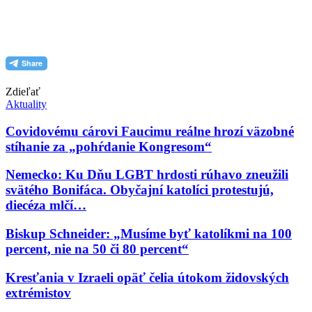
PDF (formát pre tlač)
Zdieľať
Aktuality
Covidovému cárovi Faucimu reálne hrozí väzobné
stíhanie za „pohŕdanie Kongresom“
Nemecko: Ku Dňu LGBT hrdosti rúhavo zneužili
svätého Bonifáca. Obyčajní katolíci protestujú,
diecéza mlčí…
Biskup Schneider: „Musíme byť katolíkmi na 100
percent, nie na 50 či 80 percent“
Kresťania v Izraeli opäť čelia útokom židovských
extrémistov