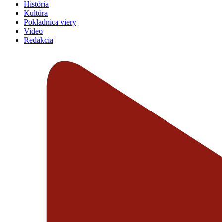
História
Kultúra
Pokladnica viery
Video
Redakcia