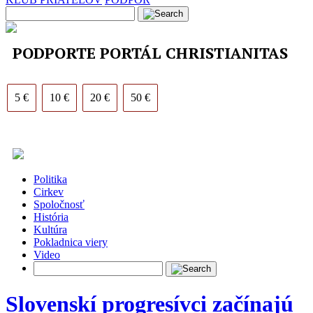
PODPORTE PORTÁL CHRISTIANITAS
5 €
10 €
20 €
50 €
Politika
Cirkev
Spoločnosť
História
Kultúra
Pokladnica viery
Video
Slovenskí progresívci začínajú