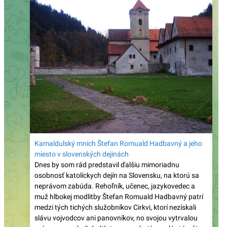
Nechýbal ani James Martin…
Daily Mail: „Sú verejne dostupné zábery, ktoré
ukazujú, ako sa niektorí migranti na španielskej
Ceute pokúšajú vlámať do súkromných domov“
Prieskum biskupskej konferencie medzi mladými
brazílskymi katolíkmi: Nedôstojná liturgia, príliš
politiky a málo vierouky ich odvracia od života
viery
Španielsko: Diecéza Cádiz a Ceuta zareagovala na
čerstvú inváziu ilegálnych imigrantov tým, že všetky
cirkevné zbierky odovzdala pre nich!
Známy katolícky spisovateľ Martin Mosebach sa
dnes dožíva 75 rokov a zostáva verný Tradícii: „Od
mladosti som bol pripravený bojovať prehraný boj“
Bývalý mafiánsky boss o filme Citizen Vigilante:
„Každý z nás môže byť bdelým občanom – tým, že