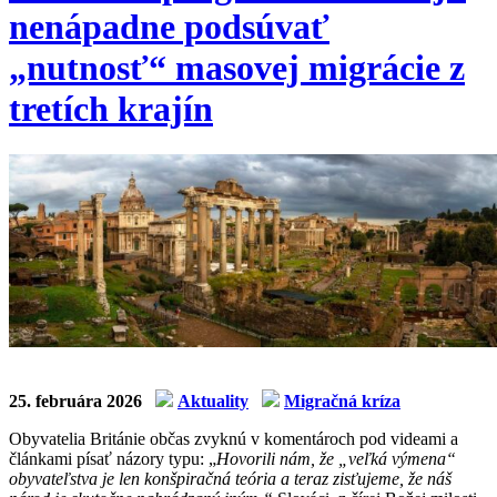
nenápadne podsúvať
„nutnosť“ masovej migrácie z
tretích krajín
25. februára 2026
Aktuality
Migračná kríza
Obyvatelia Británie občas zvyknú v komentároch pod videami a
článkami písať názory typu: „
Hovorili nám, že „veľká výmena“
obyvateľstva je len konšpiračná teória a teraz zisťujeme, že náš