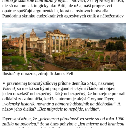
národ je skutočne nahrádzaný iným.“
Slováci, z čírej Božej milosti,
nie sú na tom tak tragicky ako Briti, ale už aj naši progresívci
opatrne spúšťajú argumentáciu, ktorá na ostrovoch otvorila
Pandorinu skrinku cudzokrajných agresívnych etník a náboženstiev.
Ilustračný obrázok, zdroj: fb James Fell
V pravidelnej koncotýždňovej prílohe denníka
SME,
nazvanej
Víkend,
sa medzi suchými propagandistickými článkami objavil
jeden obzvlášť nebezpečný. Taký nebezpečný, že ho zrejme prebrali
odkiaľsi zo zahraničia, keďže autorom je akýsi Gwynne Dyer,
„
vojenský historik, novinár a námorný dôstojník na dôchodku
“. A
názov jeho dielka? „
Bez migrácie to nepôjde, uvidíte
“.
Dyer sa sťažuje, že „
priemerná pôrodnosť vo svete sa od roku 1960
znížila na polovicu
,“ že sa dnes pohybuje „
len mierne nad hranicou