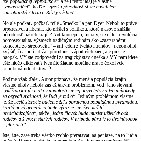
tzv. populačnej reprodukcie“
a že i tento údaj je vlastne
„
zavádzajúci
“, keďže „
vysokú pôrodnosť si zachovali len
subsaharská Afrika a Blízky východ
“.
No ale počkať, počkať, milé „Smečko“ a pán Dyer. Neboli to práve
progresívci a liberáli, kto prišiel s politikou, ktorá masovo znížila
pôrodnosť našich krajín? Antikoncepcia, potraty, sexuálna revolúcia,
homosexualita, výsmech tradičným rodinám ako „zastaranému
konceptu zo stredoveku“ – ani jeden z týchto „trendov“ nepomohol
zvýšiť, či aspoň udržať pôrodnosť západných žien, ale presne
naopak. VY ste zodpovední za tragický stav dneška a VY nám idete
ešte niečo diktovať? Nemáte žiadne morálne právo čokoľvek
tomuto národu diktovať!
Poďme však ďalej. Autor priznáva, že menšia populácia krajín
vlastne nikdy nebola zas až takým problémom, veď, jeho slovami,
„
väčšina krajín mala v minulosti menej obyvateľov a len málokedy
sa ozýval
i
sťažnosti, že ľudí je málo
“. Jediným problémom vlastne
je, že „
celé storoči
e
budeme žiť s obrátenou populačnou pyramídou:
každá nová generácia bude výrazne menšia, než tá
predchádzajúca
“, takže „
jeden človek bude musieť uživiť dvoch
rodičov a štyroch starých rodičov. V prípade páru je to dvojnásobok
– plus deti.
“
Iste, iste, zase treba všetko rýchlo prerátavať na peniaze, na to ľudia
počujú. Dyer v podstate argumentuje, že
„budeme chudobnejší“,