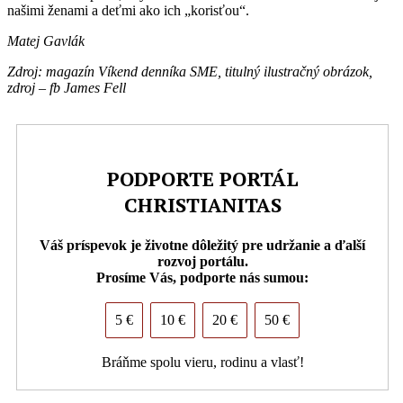
našimi ženami a deťmi ako ich „korisťou“.
Matej Gavlák
Zdroj: magazín Víkend denníka SME,
titulný ilustračný obrázok,
zdroj – fb James Fell
PODPORTE PORTÁL
CHRISTIANITAS
Váš príspevok je životne dôležitý pre udržanie a ďalší
rozvoj portálu.
Prosíme Vás, podporte nás sumou:
5 €
10 €
20 €
50 €
Bráňme spolu vieru, rodinu a vlasť!