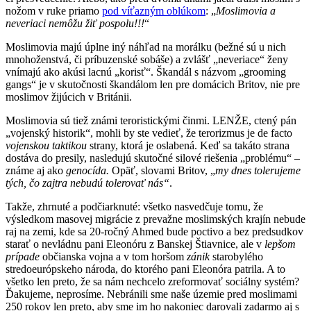
nožom v ruke priamo
pod víťazným oblúkom
: „
Moslimovia a
neveriaci nemôžu žiť pospolu!!!
“
Moslimovia majú úplne iný náhľad na morálku (bežné sú u nich
mnohoženstvá, či príbuzenské sobáše) a zvlášť „neveriace“ ženy
vnímajú ako akúsi lacnú „korisť“. Škandál s názvom „grooming
gangs“ je v skutočnosti škandálom len pre domácich Britov, nie pre
moslimov žijúcich v Británii.
Moslimovia sú tiež známi teroristickými činmi. LENŽE, ctený pán
„vojenský historik“, mohli by ste vedieť, že terorizmus je de facto
vojenskou taktikou
strany, ktorá je oslabená. Keď sa takáto strana
dostáva do presily, nasledujú skutočné silové riešenia „problému“ –
známe aj ako
genocíd
a.
Opäť, slovami Britov, „
my dnes tolerujeme
tých, čo zajtra nebudú tolerovať nás“
.
Takže, zhrnuté a podčiarknuté: všetko nasvedčuje tomu, že
výsledkom masovej migrácie z prevažne moslimských krajín nebude
raj na zemi, kde sa 20-ročný Ahmed bude poctivo a bez predsudkov
starať o nevládnu pani Eleonóru z Banskej Štiavnice, ale v
lepšom
prípade
občianska vojna a v tom horšom
zánik
starobylého
stredoeurópskeho národa, do ktorého pani Eleonóra patrila. A to
všetko len preto, že sa nám nechcelo zreformovať sociálny systém?
Ďakujeme, neprosíme. Nebránili sme naše územie pred moslimami
250 rokov len preto, aby sme im ho nakoniec darovali zadarmo aj s