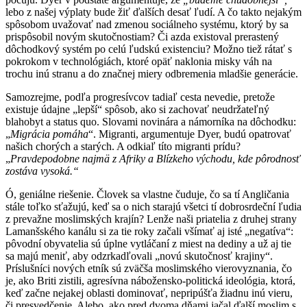
lebo z našej výplaty bude žiť ďalších desať ľudí. A čo takto nejakým
spôsobom uvažovať nad zmenou sociálneho systému, ktorý by sa
prispôsobil novým skutočnostiam? Či azda existoval prerastený
dôchodkový systém po celú ľudskú existenciu? Možno tiež rátať s
pokrokom v technológiách, ktoré opäť naklonia misky váh na
trochu inú stranu a do značnej miery odbremenia mladšie generácie.
Samozrejme, podľa progresívcov tadiaľ cesta nevedie, pretože
existuje údajne „lepší“ spôsob, ako si zachovať neudržateľný
blahobyt a status quo. Slovami novinára a námorníka na dôchodku:
„
M
igrácia pomáha
“. Migranti, argumentuje Dyer, budú opatrovať
našich chorých a starých. A odkiaľ títo migranti prídu?
„
Pravdepodobne najmä z Afriky a Blízkeho východu, kde
pôrodnosť
zostáva vysoká.“
Ó, geniálne riešenie. Človek sa vlastne čuduje, čo sa tí Angličania
stále toľko sťažujú, keď sa o nich starajú všetci tí dobrosrdeční ľudia
z prevažne moslimských krajín? Lenže naši priatelia z druhej strany
Lamanšského kanálu si za tie roky začali všímať aj isté „negatíva“:
pôvodní obyvatelia sú úplne vytláčaní z miest na dediny a už aj tie
sa majú meniť, aby odzrkadľovali „novú skutočnosť krajiny“.
Príslušníci nových etník sú zväčša moslimského vierovyznania, čo
je, ako Briti zistili, agresívna nábožensko-politická ideológia, ktorá,
keď začne nejakej oblasti dominovať, nepripúšťa žiadnu inú vieru,
či presvedčenie. Alebo, ako pred dvoma dňami jačal ďalší moslim s