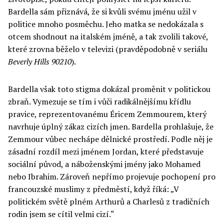
Bardella sám přiznává, že si kvůli svému jménu užil v
politice mnoho posměchu. Jeho matka se nedokázala s
otcem shodnout na italském jméně, a tak zvolili takové,
které zrovna běželo v televizi (pravděpodobně v seriálu
Beverly Hills 90210
).
Bardella však toto stigma dokázal proměnit v politickou
zbraň. Vymezuje se tím i vůči radikálnějšímu křídlu
pravice, reprezentovanému Éricem Zemmourem, který
navrhuje úplný zákaz cizích jmen. Bardella prohlašuje, že
Zemmour vůbec nechápe dělnické prostředí. Podle něj je
zásadní rozdíl mezi jménem Jordan, které představuje
sociální původ, a náboženskými jmény jako Mohamed
nebo Ibrahim. Zároveň nepřímo projevuje pochopení pro
francouzské muslimy z předměstí, když říká: „V
politickém světě plném Arthurů a Charlesů z tradičních
rodin jsem se cítil velmi cizí.“