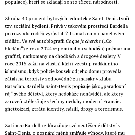
populace), kteří se skládají ze sto třiceti národností.
Zhruba 40 procent bytových jednotek v Saint-Denis tvoří
tzv. sociální bydlení. Právě v takovém prostředí Bardella
po rozvodu rodičů vyrůstal. Žil s matkou na panelovém
sídlišti. Ve své autobiografii
Ce que je cherche
(„Co
hledám“) z roku 2024 vzpomínal na schodiště počmáraná
graffiti, narkomany na chodbách a drogové dealery. V
roce 2015 zažil na vlastní kůži i vzestup radikálního
islamismu, když policie kousek od jeho domu provedla
zátah na teroristy zodpovědné za masakr v klubu
Bataclan. Bardella Saint-Denis popisuje jako „paradoxní
ráj“ svého dětství, který nedokáže nenávidět, ale který
zároveň ztělesňuje všechny neduhy moderní Francie:
ghettoizaci, ztrátu identity, násilí, drogy a terorismus.
Zatímco Bardella zdůrazňuje své neutěšené dětství v
Saint-Denis, o poznání méně zmiňuje výhody, které mu