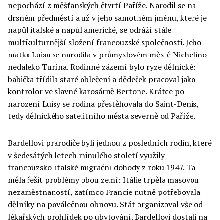
nepochází z měšťanských čtvrtí Paříže. Narodil se na
drsném předměstí a už v jeho samotném jménu, které je
napůl italské a napůl americké, se odráží stále
multikulturnější složení francouzské společnosti. Jeho
matka Luisa se narodila v průmyslovém městě Nichelino
nedaleko Turína. Rodinné zázemí bylo ryze dělnické:
babička třídila staré oblečení a dědeček pracoval jako
kontrolor ve slavné karosárně Bertone. Krátce po
narození Luisy se rodina přestěhovala do Saint-Denis,
tedy dělnického satelitního města severně od Paříže.
Bardellovi prarodiče byli jednou z posledních rodin, které
v šedesátých letech minulého století využily
francouzsko-italské migrační dohody z roku 1947. Ta
měla řešit problémy obou zemí: Itálie trpěla masovou
nezaměstnaností, zatímco Francie nutně potřebovala
dělníky na poválečnou obnovu. Stát organizoval vše od
lékařských prohlídek po ubytování. Bardellovi dostali na