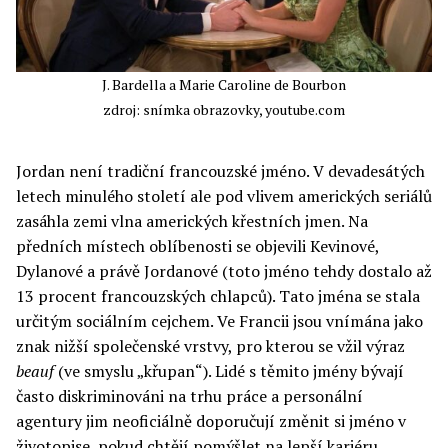
J. Bardella a Marie Caroline de Bourbon
zdroj: snímka obrazovky, youtube.com
Jordan není tradiční francouzské jméno. V devadesátých
letech minulého století ale pod vlivem amerických seriálů
zasáhla zemi vlna amerických křestních jmen. Na
předních místech oblíbenosti se objevili Kevinové,
Dylanové a právě Jordanové (toto jméno tehdy dostalo až
13 procent francouzských chlapců). Tato jména se stala
určitým sociálním cejchem. Ve Francii jsou vnímána jako
znak nižší společenské vrstvy, pro kterou se vžil výraz
beauf
(ve smyslu „křupan“). Lidé s těmito jmény bývají
často diskriminováni na trhu práce a personální
agentury jim neoficiálně doporučují změnit si jméno v
životopise, pokud chtějí pomýšlet na lepší kariéru.