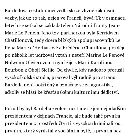
Bardellova cesta k moci vedla skrze vlivné zákulisní
vazby, jak už to tak, nejen ve Francii, bývá. Už v osmnácti
letech se setkal se zakladatelem Národní fronty Jean-
Marie Le Penem. Jeho tzv. partnerkou byla Kerridwen
Chatillonová, tedy dcera blízkých spolupracovníků Le
Pena Marie d’Herbaisové a Frédérica Chatillona, později
po několik let udržoval vztah s neteří Marine Le Penové
Nolwenn Olivierovou a nyní žije s Marií Karolínou
Bourbon z Obojí Sicílie. Od chvíle, kdy nadobro přerušil
vysokoškolská studia, pracoval výhradně pro stranu.
Bardella není pokřtěný a označuje se za agnostika,
ačkoliv se hlásí ke křesťanskému kulturnímu dědictví.
Pokud by byl Bardella zvolen, nestane se jen nejmladším
prezidentem v dějinách Francie, ale bude také prvním
prezidentem z prostředí čtvrtí s vysokou kriminalitou,
prvním, který vyrůstal v sociálním bytě, a prvním bez