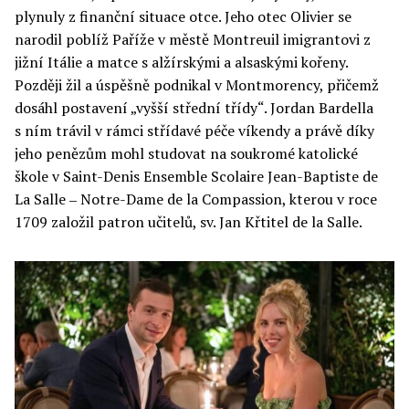
plynuly z finanční situace otce. Jeho otec Olivier se
narodil poblíž Paříže v městě Montreuil imigrantovi z
jižní Itálie a matce s alžírskými a alsaskými kořeny.
Později žil a úspěšně podnikal v Montmorency, přičemž
dosáhl postavení „vyšší střední třídy“. Jordan Bardella
s ním trávil v rámci střídavé péče víkendy a právě díky
jeho penězům mohl studovat na soukromé katolické
škole v Saint-Denis Ensemble Scolaire Jean-Baptiste de
La Salle ‒ Notre-Dame de la Compassion, kterou v roce
1709 založil patron učitelů, sv. Jan Křtitel de la Salle.