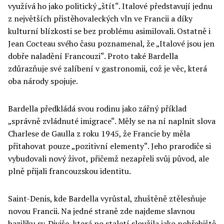
využívá ho jako politický „štít“. Italové představují jednu
z největších přistěhovaleckých vln ve Francii a díky
kulturní blízkosti se bez problému asimilovali. Ostatně i
Jean Cocteau svého času poznamenal, že „Italové jsou jen
dobře naladění Francouzi“. Proto také Bardella
zdůrazňuje své zalíbení v gastronomii, což je věc, která
oba národy spojuje.
Bardella předkládá svou rodinu jako zářný příklad
„správně zvládnuté imigrace“. Měly se na ní naplnit slova
Charlese de Gaulla z roku 1945, že Francie by měla
přitahovat pouze „pozitivní elementy“. Jeho prarodiče si
vybudovali nový život, přičemž nezapřeli svůj původ, ale
plně přijali francouzskou identitu.
Saint-Denis, kde Bardella vyrůstal, zhuštěně ztělesňuje
novou Francii. Na jedné straně zde najdeme slavnou
baziliku sv. Diviše, která po staletí sloužila jako pohřebiště