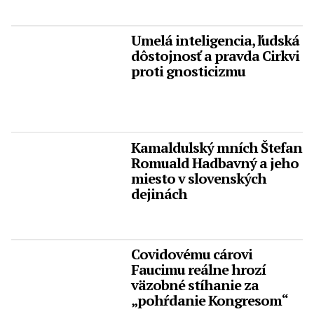
Umelá inteligencia, ľudská
dôstojnosť a pravda Cirkvi
proti gnosticizmu
Kamaldulský mních Štefan
Romuald Hadbavný a jeho
miesto v slovenských
dejinách
Covidovému cárovi
Faucimu reálne hrozí
väzobné stíhanie za
„pohŕdanie Kongresom“