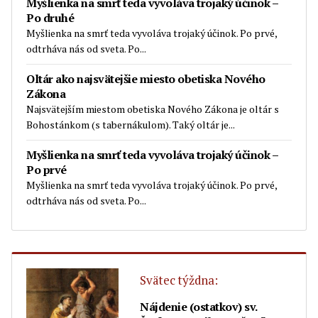
Myšlienka na smrť teda vyvoláva trojaký účinok –
Po druhé
Myšlienka na smrť teda vyvoláva trojaký účinok. Po prvé,
odtrháva nás od sveta. Po...
Oltár ako najsvätejšie miesto obetiska Nového
Zákona
Najsvätejším miestom obetiska Nového Zákona je oltár s
Bohostánkom (s tabernákulom). Taký oltár je...
Myšlienka na smrť teda vyvoláva trojaký účinok –
Po prvé
Myšlienka na smrť teda vyvoláva trojaký účinok. Po prvé,
odtrháva nás od sveta. Po...
Svätec týždna:
Nájdenie (ostatkov) sv.