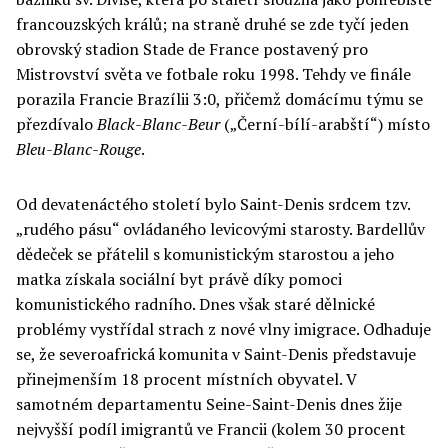
francouzských králů; na straně druhé se zde tyčí jeden
obrovský stadion Stade de France postavený pro
Mistrovství světa ve fotbale roku 1998. Tehdy ve finále
porazila Francie Brazílii 3:0, přičemž domácímu týmu se
přezdívalo
Black-Blanc-Beur
(„Černí-bílí-arabští“) místo
Bleu-Blanc-Rouge
.
Od devatenáctého století bylo Saint-Denis srdcem tzv.
„rudého pásu“ ovládaného levicovými starosty. Bardellův
dědeček se přátelil s komunistickým starostou a jeho
matka získala sociální byt právě díky pomoci
komunistického radního. Dnes však staré dělnické
problémy vystřídal strach z nové vlny imigrace. Odhaduje
se, že severoafrická komunita v Saint-Denis představuje
přinejmenším 18 procent místních obyvatel. V
samotném departamentu Seine-Saint-Denis dnes žije
nejvyšší podíl imigrantů ve Francii (kolem 30 procent