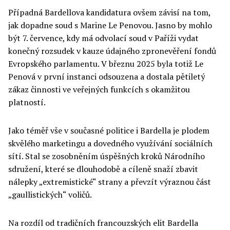
Případná Bardellova kandidatura ovšem závisí na tom,
jak dopadne soud s Marine Le Penovou. Jasno by mohlo
být 7. července, kdy má odvolací soud v Paříži vydat
konečný rozsudek v kauze údajného zpronevěření fondů
Evropského parlamentu. V březnu 2025 byla totiž Le
Penová v první instanci odsouzena a dostala pětiletý
zákaz činnosti ve veřejných funkcích s okamžitou
platností.
Jako téměř vše v současné politice i Bardella je plodem
skvělého marketingu a dovedného využívání sociálních
sítí. Stal se zosobněním úspěšných kroků Národního
sdružení, které se dlouhodobě a cíleně snaží zbavit
nálepky „extremistické“ strany a převzít výraznou část
„gaullistických“ voličů.
Na rozdíl od tradičních francouzských elit Bardella