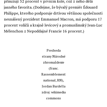
přisuzují 32 procent v prvním kole, což z něho dělá
jasného favorita. (Dodejme, že bývalý premiér Édouard
Philippe, kterého podporuje drtivou většinou společnosti
nesnášený prezident Emmanuel Macron, má podporu 17
procent voličů a krajně levicový a promuslimský Jean‑Luc
Mélenchon z Nepoddajné Francie 16 procent.)
Predseda
strany Národné
zhromaždenie
(franc.
Rassemblement
national, RN),
Jordan Bardella
zdroj: wikimedia
commons