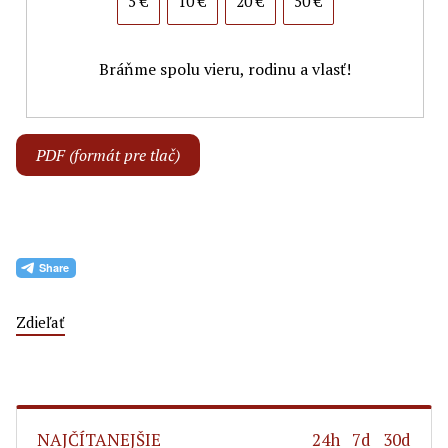
5 €
10 €
20 €
50 €
Bráňme spolu vieru, rodinu a vlasť!
PDF (formát pre tlač)
Zdieľať
NAJČÍTANEJŠIE
24h
7d
30d