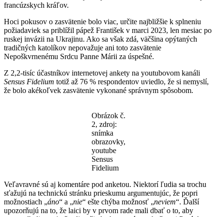
francúzskych kráľov.
Hoci pokusov o zasvätenie bolo viac, určite najbližšie k splneniu
požiadaviek sa priblížil pápež František v marci 2023, len mesiac po
ruskej invázii na Ukrajinu. Ako sa však zdá, väčšina opýtaných
tradičných katolíkov nepovažuje ani toto zasvätenie
Nepoškvrnenému Srdcu Panne Márii za úspešné.
Z 2,2-tisíc účastníkov internetovej ankety na youtubovom kanáli
Sensus Fidelium
totiž až 76 % respondentov uviedlo, že si nemyslí,
že bolo akékoľvek zasvätenie vykonané správnym spôsobom.
Obrázok č.
2, zdroj:
snímka
obrazovky,
youtube
Sensus
Fidelium
Veľavravné sú aj komentáre pod anketou. Niektorí ľudia sa trochu
sťažujú na technickú stránku prieskumu argumentujúc, že popri
možnostiach „
áno
“ a „
nie
“ ešte chýba možnosť „
neviem
“. Ďalší
upozorňujú na to, že laici by v prvom rade mali dbať o to, aby