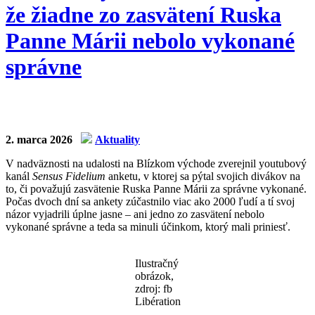
že žiadne zo zasvätení Ruska
Panne Márii nebolo vykonané
správne
2. marca 2026
Aktuality
V nadväznosti na udalosti na Blízkom východe zverejnil youtubový
kanál
Sensus Fidelium
anketu, v ktorej sa pýtal svojich divákov na
to, či považujú zasvätenie Ruska Panne Márii za správne vykonané.
Počas dvoch dní sa ankety zúčastnilo viac ako 2000 ľudí a tí svoj
názor vyjadrili úplne jasne – ani jedno zo zasvätení nebolo
vykonané správne a teda sa minuli účinkom, ktorý mali priniesť.
Ilustračný
obrázok,
zdroj: fb
Libération