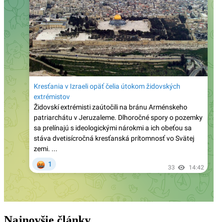
Terorista útočiaci v Berlíne bol v Libanone zatknutý
za vstup do ISIS – v Nemecku ho pustili na slobodu
Arcibiskup tvrdí, že moslimovia majú „Bohom dané
právo“ stavať mešitu a katolíci im majú pomáhať
Lev XIV. vymenoval konzervatívneho arcibiskupa
Cordileoneho do Apoštolskej signatúry, najvyššieho
súdu katolíckej Cirkvi
Kardinál Zen o LGBT a súčasnom svete:
„Milosrdný Boh zoslal oheň aj na zničenie Sodomy“
Prestížny katolícky denník Aavenire ohlasuje s 10.
výročím Amoris laetitia a stretnutím biskupov
zvolaným Levom XIV., príklon k alternatívnym
„rodinám“
Ako progresivizmus „podporuje“ vedu: Woke
Británia zastavuje financovanie ikonického
Najnovšie články