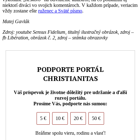
niektorí diváci vo svojich komentároch. V každom prípade, veriacim
vždy zostane ešte
ruženec a Sväté písmo
.
Matej Gavlák
Zdroj: youtube Sensus Fidelium, titulný ilustračný obrázok, zdroj –
fb Libération, obrázok č. 2, zdroj – snímka obrazovky
PODPORTE PORTÁL
CHRISTIANITAS
Váš príspevok je životne dôležitý pre udržanie a ďalší
rozvoj portálu.
Prosíme Vás, podporte nás sumou:
5 €
10 €
20 €
50 €
Bráňme spolu vieru, rodinu a vlasť!