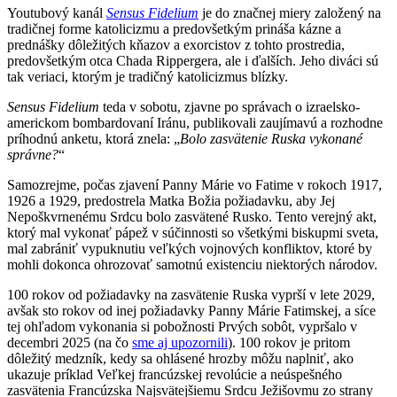
Youtubový kanál
Sensus Fidelium
je do značnej miery založený na
tradičnej forme katolicizmu a predovšetkým prináša kázne a
prednášky dôležitých kňazov a exorcistov z tohto prostredia,
predovšetkým otca Chada Rippergera, ale i ďalších. Jeho diváci sú
tak veriaci, ktorým je tradičný katolicizmus blízky.
Sensus
Fidelium
teda v sobotu, zjavne po správach o izraelsko-
americkom bombardovaní Iránu, publikovali zaujímavú a rozhodne
príhodnú anketu, ktorá znela: „
Bolo zasvätenie Ruska
vykonané
správne?
“
Samozrejme, počas zjavení Panny Márie vo Fatime v rokoch 1917,
1926 a 1929, predostrela Matka Božia požiadavku, aby Jej
Nepoškvrnenému Srdcu bolo zasvätené Rusko. Tento verejný akt,
ktorý mal vykonať pápež v súčinnosti so všetkými biskupmi sveta,
mal zabrániť vypuknutiu veľkých vojnových konfliktov, ktoré by
mohli dokonca ohrozovať samotnú existenciu niektorých národov.
100 rokov od požiadavky na zasvätenie Ruska vyprší v lete 2029,
avšak sto rokov od inej požiadavky Panny Márie Fatimskej, a síce
tej ohľadom vykonania si pobožnosti Prvých sobôt, vypršalo v
decembri 2025 (na čo
sme aj upozornili
). 100 rokov je pritom
dôležitý medzník, kedy sa ohlásené hrozby môžu naplniť, ako
ukazuje príklad Veľkej francúzskej revolúcie a neúspešného
zasvätenia Francúzska Najsvätejšiemu Srdcu Ježišovmu zo strany