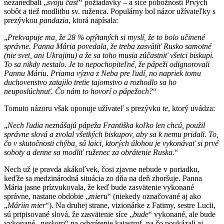
nezanedbali „
svoju časť
“ požiadavky – a síce pobožnosti Prvých
sobôt a tiež modlitbu sv. ruženca. Populárny bol názor užívateľky s
prezývkou
pandazia
, ktorá napísala:
„
Prekvapuje ma, že 28 %
opýtaných si
myslí, že to bolo učinené
správne. Panna Mária povedala, že treba zasvätiť Rusko samotné
(nie svet, ani Ukrajinu) a že sa toho musia zúčastniť všetci biskupi.
To sa nikdy nestalo. Je to nepochopiteľné, že pápeži odignorovali
Pannu Máriu. Priama výzva z
N
eba pre ľudí, no napriek tomu
duchovenstvo zatajilo tretie tajomstvo a rozhodlo sa
ho
ne
u
poslúchnuť. Čo nám to hovorí o pápežoch?
“
Tomuto názoru však oponuje užívateľ s prezývku
te
, ktorý uvádza:
„
Nech ľudia neznášajú pápeža Františka koľko len chcú, použil
správne slová a zvolal všetkých biskupov, aby sa k nemu pridali. To,
čo v skutočnosti chýba, sú laici, ktorých úlohou je vykon
áva
ť si prvé
soboty a denne sa modliť ruženec za obrátenie Ruska.
“
Nech už je pravda akákoľvek, čosi zjavne nebude v poriadku,
keďže sa medzinárodná situácia zo dňa na deň zhoršuje. Panna
Mária jasne prízvukovala, že keď bude zasvätenie vykonané
správne, nastane obdobie „
mieru
“ (niekedy označované aj ako
„
Máriin mier
“). Na druhej strane, vizionárke z Fatimy, sestre Lucii,
sú pripisované slová, že zasvätenie síce „
bude
“ vykonané, ale bude
vykonané „
neskoro
“ na odvrátenie katastrof, na čo poukázali aj