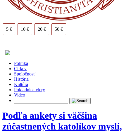
5 €
10 €
20 €
50 €
Politika
Cirkev
Spoločnosť
História
Kultúra
Pokladnica viery
Video
Podľa ankety si väčšina
zúčastnených katolíkov myslí,