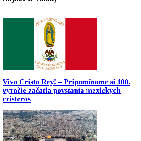
rádioteleskopu, ktorému preto hrozí zatvorenie
Viva Cristo Rey! – Pripomíname si 100.
výročie začatia povstania mexických
cristeros