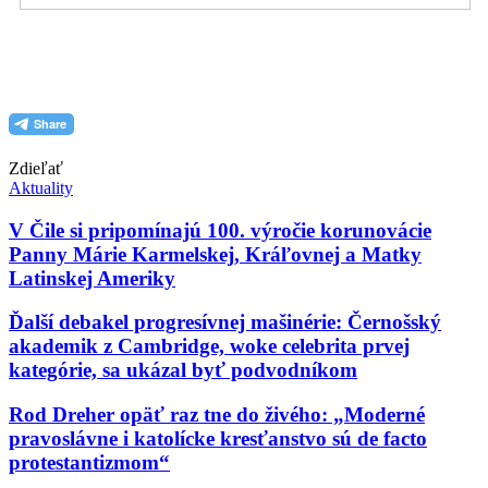
PDF (formát pre tlač)
Zdieľať
Aktuality
V Čile si pripomínajú 100. výročie korunovácie
Panny Márie Karmelskej, Kráľovnej a Matky
Latinskej Ameriky
Ďalší debakel progresívnej mašinérie: Černošský
akademik z Cambridge, woke celebrita prvej
kategórie, sa ukázal byť podvodníkom
Rod Dreher opäť raz tne do živého: „Moderné
pravoslávne i katolícke kresťanstvo sú de facto
protestantizmom“