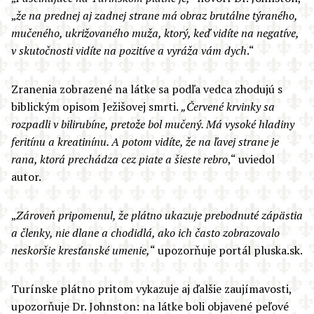
„
že na prednej aj zadnej strane má obraz brutálne týraného,
mučeného, ukrižovaného muža, ktorý, keď vidíte na negatíve,
v skutočnosti vidíte na pozitíve a vyráža vám dych
.“
Zranenia zobrazené na látke sa podľa vedca zhodujú s
biblickým opisom Ježišovej smrti.
„Červené krvinky sa
rozpadli v bilirubíne, pretože bol mučený. Má vysoké hladiny
feritínu a kreatinínu. A potom vidíte, že na ľavej strane je
rana, ktorá prechádza cez piate a šieste rebro
,“ uviedol
autor.
„
Zároveň pripomenul, že plátno ukazuje prebodnuté zápästia
a členky, nie dlane a chodidlá, ako ich často zobrazovalo
neskoršie kresťanské umenie,
“ upozorňuje portál pluska.sk.
Turínske plátno pritom vykazuje aj ďalšie zaujímavosti,
upozorňuje Dr. Johnston: na látke boli objavené peľové