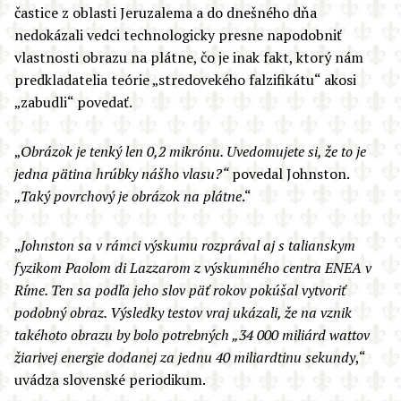
častice z oblasti Jeruzalema a do dnešného dňa
nedokázali vedci technologicky presne napodobniť
vlastnosti obrazu na plátne, čo je inak fakt, ktorý nám
predkladatelia teórie „stredovekého falzifikátu“ akosi
„zabudli“ povedať.
„
Obrázok je tenký len 0,2 mikrónu. Uvedomujete si, že to je
jedna pätina hrúbky nášho vlasu?“
povedal Johnston.
„Taký povrchový je obrázok na plátne
.“
„
Johnston sa v rámci výskumu rozprával aj s talianskym
fyzikom Paolom di Lazzarom z výskumného centra ENEA v
Ríme. Ten sa podľa jeho slov päť rokov pokúšal vytvoriť
podobný obraz. Výsledky testov vraj ukázali, že na vznik
takéhoto obrazu by bolo potrebných „34 000 miliárd wattov
žiarivej energie dodanej za jednu 40 miliardtinu sekundy
,“
uvádza slovenské periodikum.