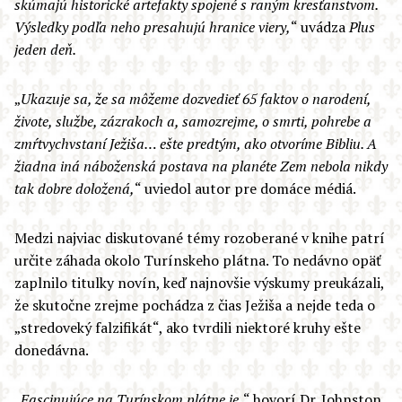
skúmajú historické artefakty spojené s raným kresťanstvom.
Výsledky podľa neho presahujú hranice viery,
“ uvádza
Plus
jeden deň.
„
Ukazuje sa, že sa môžeme dozvedieť 65 faktov o narodení,
živote, službe, zázrakoch a, samozrejme, o smrti, pohrebe a
zmŕtvychvstaní Ježiša… ešte predtým, ako otvoríme Bibliu. A
žiadna iná náboženská postava na planéte Zem nebola nikdy
tak dobre doložená,
“ uviedol autor pre domáce médiá.
Medzi najviac diskutované témy rozoberané v knihe patrí
určite záhada okolo Turínskeho plátna. To nedávno opäť
zaplnilo titulky novín, keď najnovšie výskumy preukázali,
že skutočne zrejme pochádza z čias Ježiša a nejde teda o
„stredoveký falzifikát“, ako tvrdili niektoré kruhy ešte
donedávna.
„
Fascinujúce na Turínskom plátne je,
“ hovorí Dr. Johnston,