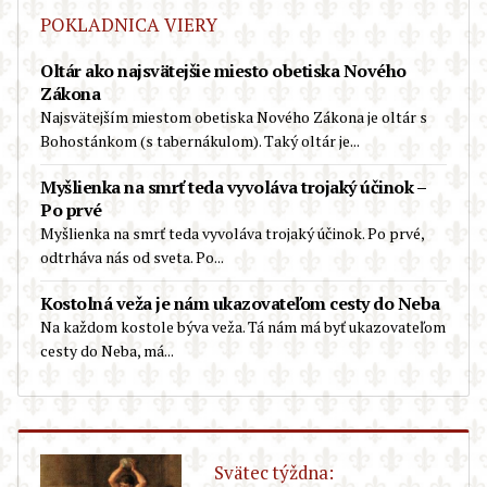
POKLADNICA VIERY
Oltár ako najsvätejšie miesto obetiska Nového
Zákona
Najsvätejším miestom obetiska Nového Zákona je oltár s
Bohostánkom (s tabernákulom). Taký oltár je...
Myšlienka na smrť teda vyvoláva trojaký účinok –
Po prvé
Myšlienka na smrť teda vyvoláva trojaký účinok. Po prvé,
odtrháva nás od sveta. Po...
Kostolná veža je nám ukazovateľom cesty do Neba
Na každom kostole býva veža. Tá nám má byť ukazovateľom
cesty do Neba, má...
Svätec týždna: