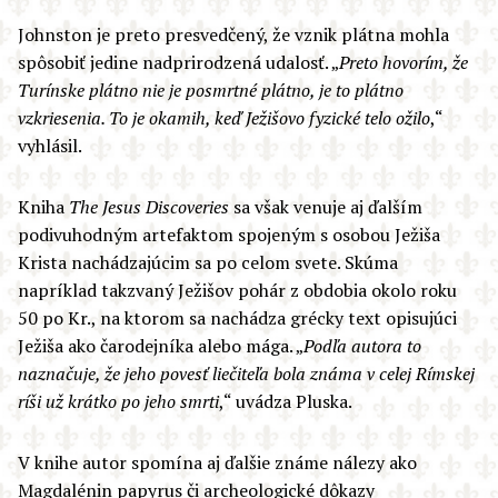
Johnston je preto presvedčený, že vznik plátna mohla
spôsobiť jedine nadprirodzená udalosť. „
Preto hovorím, že
Turínske plátno nie je posmrtné plátno, je to plátno
vzkriesenia. To je okamih, keď Ježišovo fyzické telo ožilo
,“
vyhlásil.
Kniha
The Jesus Discoveries
sa však venuje aj ďalším
podivuhodným artefaktom spojeným s osobou Ježiša
Krista nachádzajúcim sa po celom svete. Skúma
napríklad takzvaný Ježišov pohár z obdobia okolo roku
50 po Kr., na ktorom sa nachádza grécky text opisujúci
Ježiša ako čarodejníka alebo mága. „
Podľa autora to
naznačuje, že jeho povesť liečiteľa bola známa v celej Rímskej
ríši už krátko po jeho smrti
,“ uvádza Pluska.
V knihe autor spomína aj ďalšie známe nálezy ako
Magdalénin papyrus či archeologické dôkazy