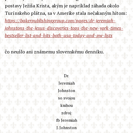
postavy Ježiša Krista, akým je napríklad záhada okolo
Turínskeho plátna, sa v Amerike stala nečakaným hitom:
https://bakerpublishinggroup.com/pages/dr-jeremiah-
johnstons-the-jesus-discoveries-tops-the-new-york-times-
bestseller-list-and-hits-both-usa-today-and-pw-lists
čo neušlo ani známemu slovenskému denníku.
Dr.
Jeremiah
Johnston
so svojou
knihou
zdroj:
fb Jeremiah
J. Johnston