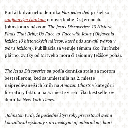
Portál bulvárneho denníka
Plus jeden deň
prišiel so
zaujímavým článkom
o novej knihe Dr. Jeremiaha
Johnstona s názvom
The Jesus Discoveries: 10 Historic
Finds That Bring Us Face-to-Face with Jesus
(
Objavenia
Ježiša: 10 historických nálezov, ktoré nás stavajú tvárou v
tvár s Ježišom
). Publikácia sa venuje témam ako Turínske
plátno, zvitky od Mŕtveho mora či tajomný Ježišov pohár.
The Jesus Discoveries
sa podľa denníka stala za morom
bestsellerom, keď sa umiestnila na 2. mieste
najpredávanejších kníh na
Amazon Charts
v kategórii
literatúry faktu a na 3. mieste v rebríčku bestsellerov
denníka
New York Times
.
„
Johnston tvrdí, že posledné štyri roky precestoval svet a
konzultoval výskumy s archeológmi aj odborníkmi, ktorí