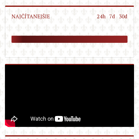
NAJČÍTANEJŠIE
24h
7d
30d