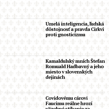
Umelá inteligencia, ľudská
dôstojnosť a pravda Cirkvi
proti gnosticizmu
Kamaldulský mních Štefan
Romuald Hadbavný a jeho
miesto v slovenských
dejinách
Covidovému cárovi
Faucimu reálne hrozí
väzobné stíhanie za