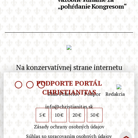
„pohŕdanie Kongresom“
Na konzervatívnej strane internetu
PODPORTE PORTÁL
CHRISTIANITAS
Klub Priateľov
Podpor
Redakcia
info@christianitas.sk
5 €
10 €
20 €
50 €
Zásady ochrany osobných údajov
Súhlas so spracovaním osobných údajov
❯