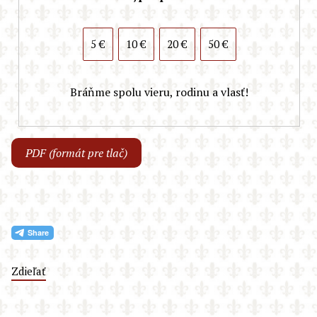
5 €
10 €
20 €
50 €
Bráňme spolu vieru, rodinu a vlasť!
PDF (formát pre tlač)
Zdieľať