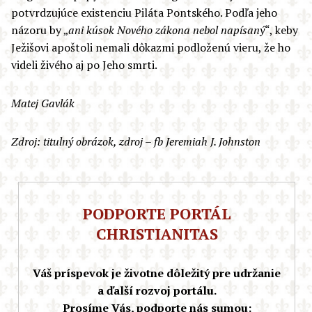
potvrdzujúce existenciu Piláta Pontského. Podľa jeho
názoru by „
a
ni kúsok Nového zákona nebol napísaný
“, keby
Ježišovi apoštoli nemali dôkazmi podloženú vieru, že ho
videli živého aj po Jeho smrti.
Matej Gavlák
Zdroj: titulný obrázok, zdroj – fb Jeremiah J. Johnston
PODPORTE PORTÁL
CHRISTIANITAS
Váš príspevok je životne dôležitý pre udržanie
a ďalší rozvoj portálu.
Prosíme Vás, podporte nás sumou: