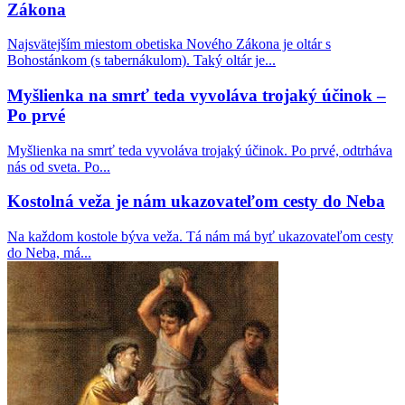
Zákona
Autor populárneho katolíckeho románu „Otec
Najsvätejším miestom obetiska Nového Zákona je oltár s
Eliáš: Apokalypsa“ vydáva ďalšie zaujímavé dielo s
Bohostánkom (s tabernákulom). Taký oltár je...
postapokalyptickou tematikou
Myšlienka na smrť teda vyvoláva trojaký účinok –
Pakistan: 13-ročná kresťanka bola unesená
Po prvé
moslimami, donútená k sobášu a ku konverzii na
islam. Následný súd to po predložení falošných
Myšlienka na smrť teda vyvoláva trojaký účinok. Po prvé, odtrháva
dôkazov odobril…
nás od sveta. Po...
Kostolná veža je nám ukazovateľom cesty do Neba
Rakúsko: Ministerstvo vnútra uviedlo, že agresivita
voči kresťanom vzrástla za rok o 29 %
Na každom kostole býva veža. Tá nám má byť ukazovateľom cesty
do Neba, má...
Teologická fakulta v Trnave napreduje v LGBT
infiltrácii: Uviedla oslavnú reportáž o účasti na
LGBT konferencii heterodoxného hnutia Outreach.
Nechýbal ani James Martin…
Daily Mail: „Sú verejne dostupné zábery, ktoré
ukazujú, ako sa niektorí migranti na španielskej
Ceute pokúšajú vlámať do súkromných domov“