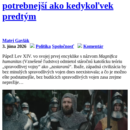
potrebnejší ako kedykoľvek
predtým
Matej Gavlák
3. júna 2026
Politika
Spoločnosť
Komentár
Pápež Lev XIV. vo svojej prvej encyklike s názvom
Magnifica
h
umanitas
(Vznešené ľudstvo) odmietol stáročnú katolícku teóriu
„spravodlivej vojny“ ako „
zastaranú
“. Ibaže, západná civilizácia by
bez minulých spravodlivých vojen dnes neexistovala; a čo je možno
ešte podstatnejšie, bez budúcich spravodlivých vojen zasa zrejme
neprežije…