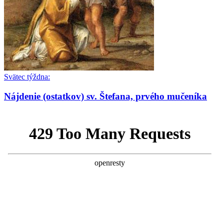
Prieskum biskupskej konferencie medzi mladými
brazílskymi katolíkmi: Nedôstojná liturgia, príliš
politiky a málo vierouky ich odvracia od života
viery
Španielsko: Diecéza Cádiz a Ceuta zareagovala na
Svätec týždna:
čerstvú inváziu ilegálnych imigrantov tým, že všetky
cirkevné zbierky odovzdala pre nich!
Nájdenie (ostatkov) sv. Štefana, prvého mučeníka
Známy katolícky spisovateľ Martin Mosebach sa
dnes dožíva 75 rokov a zostáva verný Tradícii: „Od
mladosti som bol pripravený bojovať prehraný boj“
Bývalý mafiánsky boss o filme Citizen Vigilante:
„Každý z nás môže byť bdelým občanom – tým, že
pôjde voliť a odmietne woke ideológiu“
Poľský Ústavný súd zrušil normu, ktorá
umožňovala zapisovať zväzky osôb rovnakého
pohlavia uzavreté v iných krajinách EÚ