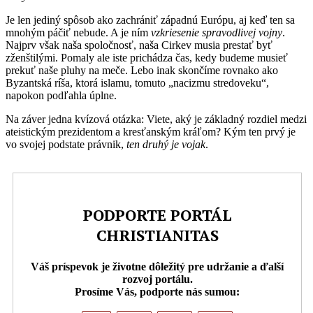
Je len jediný spôsob ako zachrániť západnú Európu, aj keď ten sa
mnohým páčiť nebude. A je ním
vzkriesenie spravodlivej vojny
.
Najprv však naša spoločnosť, naša Cirkev musia prestať byť
zženštilými. Pomaly ale iste prichádza čas, kedy budeme musieť
prekuť naše pluhy na meče. Lebo inak skončíme rovnako ako
Byzantská ríša, ktorá islamu, tomuto „nacizmu stredoveku“,
napokon podľahla úplne.
Na záver jedna kvízová otázka: Viete, aký je základný rozdiel medzi
ateistickým prezidentom a kresťanským kráľom? Kým ten prvý je
vo svojej podstate právnik,
ten druhý je vojak
.
PODPORTE PORTÁL
CHRISTIANITAS
Váš príspevok je životne dôležitý pre udržanie a ďalší
rozvoj portálu.
Prosíme Vás, podporte nás sumou: