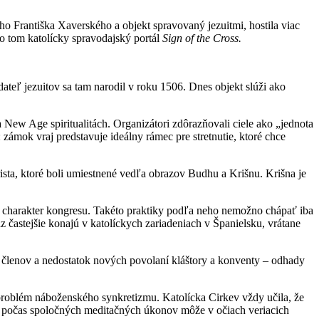
ho Františka Xaverského a objekt spravovaný jezuitmi, hostila viac
o tom katolícky spravodajský portál
Sign of the Cross.
eľ jezuitov sa tam narodil v roku 1506. Dnes objekt slúži ako
ew Age spiritualitách. Organizátori zdôrazňovali ciele ako „jednota
zámok vraj predstavuje ideálny rámec pre stretnutie, ktoré chce
ista, ktoré boli umiestnené vedľa obrazov Budhu a Krišnu. Krišna je
ký charakter kongresu. Takéto praktiky podľa neho nemožno chápať iba
 častejšie konajú v katolíckych zariadeniach v Španielsku, vrátane
e členov a nedostatok nových povolaní kláštory a konventy – odhady
problém náboženského synkretizmu. Katolícka Cirkev vždy učila, že
nu počas spoločných meditačných úkonov môže v očiach veriacich