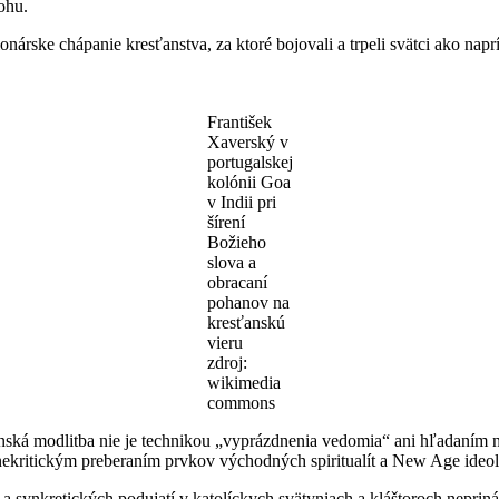
ohu.
onárske chápanie kresťanstva, za ktoré bojovali a trpeli svätci ako nap
František
Xaverský v
portugalskej
kolónii Goa
v Indii pri
šírení
Božieho
slova a
obracaní
pohanov na
kresťanskú
vieru
zdroj:
wikimedia
commons
sťanská modlitba nie je technikou „vyprázdnenia vedomia“ ani hľadaní
ekritickým preberaním prvkov východných spiritualít a New Age ideoló
a synkretických podujatí v katolíckych svätyniach a kláštoroch neprin