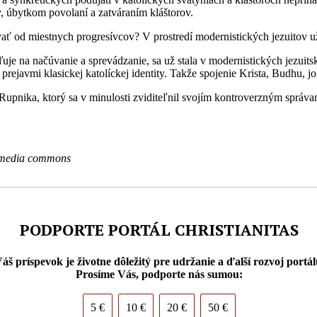
y, úbytkom povolaní a zatváraním kláštorov.
ť od miestnych progresívcov? V prostredí modernistických jezuitov u
streďuje na načúvanie a sprevádzanie, sa už stala v modernistických je
ore s prejavmi klasickej katolíckej identity. Takže spojenie Krista, Bud
Rupnika, ktorý sa v minulosti zviditeľnil svojím kontroverzným správa
ikimedia commons
PODPORTE PORTÁL CHRISTIANITAS
áš príspevok je životne dôležitý pre udržanie a ďalší rozvoj portál
Prosíme Vás, podporte nás sumou:
5 €
10 €
20 €
50 €