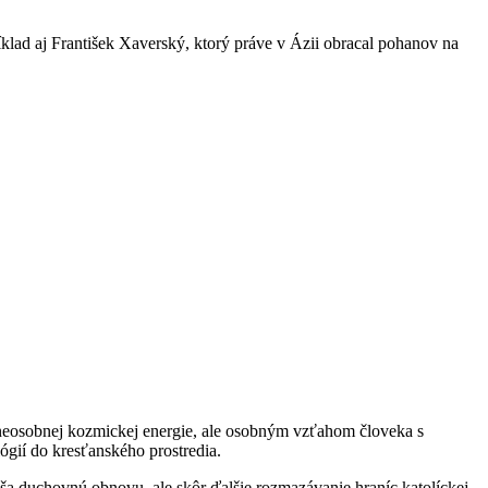
ríklad aj František Xaverský, ktorý práve v Ázii obracal pohanov na
m neosobnej kozmickej energie, ale osobným vzťahom človeka s
gií do kresťanského prostredia.
áša duchovnú obnovu, ale skôr ďalšie rozmazávanie hraníc katolíckej