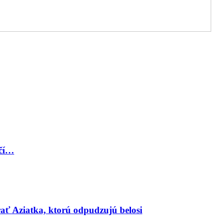
lčí…
ať Aziatka, ktorú odpudzujú belosi