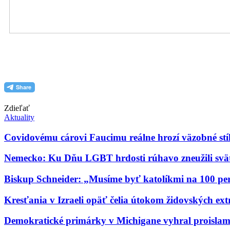
PDF (formát pre tlač)
Zdieľať
Aktuality
Covidovému cárovi Faucimu reálne hrozí väzobné st
Nemecko: Ku Dňu LGBT hrdosti rúhavo zneužili sväté
Biskup Schneider: „Musíme byť katolíkmi na 100 perc
Kresťania v Izraeli opäť čelia útokom židovských ext
Demokratické primárky v Michigane vyhral proislams