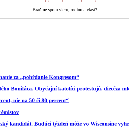
Bráňme spolu vieru, rodinu a vlasť!
íhanie za „pohŕdanie Kongresom“
ho Bonifáca. Obyčajní katolíci protestujú, diecéza m
ent, nie na 50 či 80 percent“
rémistov
ký kandidát. Budúci týždeň môže vo Wisconsine vyhr