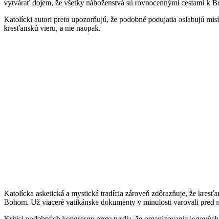
vytvárať dojem, že všetky náboženstvá sú rovnocennými cestami k B
Katolícki autori preto upozorňujú, že podobné podujatia oslabujú misi
kresťanskú vieru, a nie naopak.
Katolícka asketická a mystická tradícia zároveň zdôrazňuje, že kre
Bohom. Už viaceré vatikánske dokumenty v minulosti varovali pred n
Kritici podobných kongresov preto tvrdia, že organizovanie jogových 