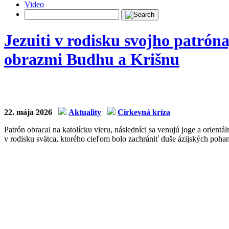
Video
Jezuiti v rodisku svojho patrón
obrazmi Budhu a Krišnu
22. mája 2026
Aktuality
Cirkevná kríza
Patrón obracal na katolícku vieru, následníci sa venujú joge a orien
v rodisku svätca, ktorého cieľom bolo zachrániť duše ázijských pohano