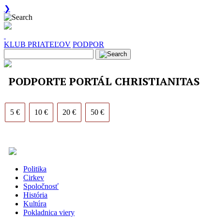
❯
KLUB PRIATEĽOV
PODPOR
PODPORTE PORTÁL CHRISTIANITAS
5 €
10 €
20 €
50 €
Politika
Cirkev
Spoločnosť
História
Kultúra
Pokladnica viery