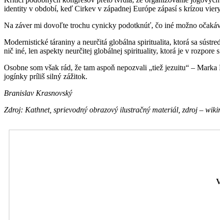
identity v období, keď Cirkev v západnej Európe zápasí s krízou vier
Na záver mi dovoľte trochu cynicky podotknúť, čo iné možno očakáva
Modernistické táraniny a neurčitá globálna spiritualita, ktorá sa sú
nič iné, len aspekty neurčitej globálnej spirituality, ktorá je v rozp
Osobne som však rád, že tam aspoň nepozvali „tiež jezuitu“ – Marka 
jogínky príliš silný zážitok.
Branislav Krasnovský
Z
droj:
K
athnet,
sprievodný obrazový ilustračný materiál, zdroj – w
V