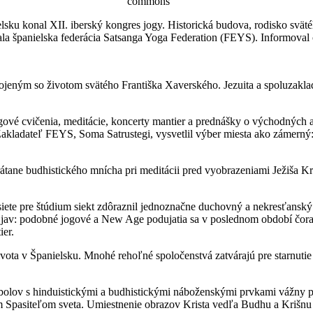
commons
sku konal XII. iberský kongres jogy. Historická budova, rodisko sväté
ala španielska federácia Satsanga Yoga Federation (FEYS). Informoval 
ým so životom svätého Františka Xaverského. Jezuita a spoluzakladat
vé cvičenia, meditácie, koncerty mantier a prednášky o východných a N
akladateľ FEYS, Soma Satrustegi, vysvetlil výber miesta ako zámerný: 
rátane budhistického mnícha pri meditácii pred vyobrazeniami Ježiša Kr
j siete pre štúdium siekt zdôraznil jednoznačne duchovný a nekresťans
ší jav: podobné jogové a New Age podujatia sa v poslednom období čoraz
ier.
vota v Španielsku. Mnohé rehoľné spoločenstvá zatvárajú pre starnuti
mbolov s hinduistickými a budhistickými náboženskými prvkami vážny 
iným Spasiteľom sveta. Umiestnenie obrazov Krista vedľa Budhu a Kriš