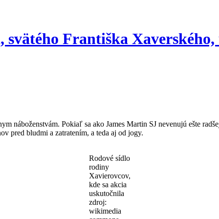
a, svätého Františka Xaverského, 
tálnym náboženstvám. Pokiaľ sa ako James Martin SJ nevenujú ešte radš
v pred bludmi a zatratením, a teda aj od jogy.
Rodové sídlo
rodiny
Xavierovcov,
kde sa akcia
uskutočnila
zdroj:
wikimedia