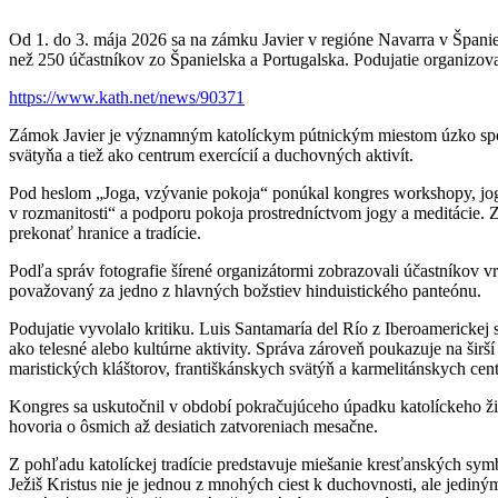
Od 1. do 3. mája 2026 sa na zámku Javier v regióne Navarra v Španiel
než 250 účastníkov zo Španielska a Portugalska. Podujatie organizov
https://www.kath.net/news/90371
Zámok Javier je významným katolíckym pútnickým miestom úzko spojen
svätyňa a tiež ako centrum exercícií a duchovných aktivít.
Pod heslom „Joga, vzývanie pokoja“ ponúkal kongres workshopy, jogo
v rozmanitosti“ a podporu pokoja prostredníctvom jogy a meditácie. Z
prekonať hranice a tradície.
Podľa správ fotografie šírené organizátormi zobrazovali účastníkov v
považovaný za jedno z hlavných božstiev hinduistického panteónu.
Podujatie vyvolalo kritiku. Luis Santamaría del Río z Iberoamericke
ako telesné alebo kultúrne aktivity. Správa zároveň poukazuje na šir
maristických kláštorov, františkánskych svätýň a karmelitánskych cent
Kongres sa uskutočnil v období pokračujúceho úpadku katolíckeho ži
hovoria o ôsmich až desiatich zatvoreniach mesačne.
Z pohľadu katolíckej tradície predstavuje miešanie kresťanských sy
Ježiš Kristus nie je jednou z mnohých ciest k duchovnosti, ale jed