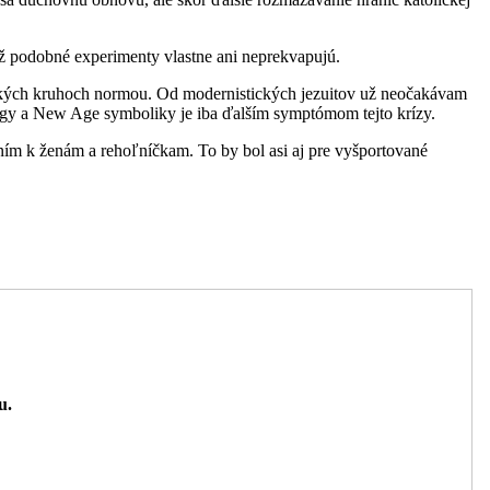
ž podobné experimenty vlastne ani neprekvapujú.
zuitských kruhoch normou. Od modernistických jezuitov už neočakávam
hu, jogy a New Age symboliky je iba ďalším symptómom tejto krízy.
ním k ženám a rehoľníčkam. To by bol asi aj pre vyšportované
u.