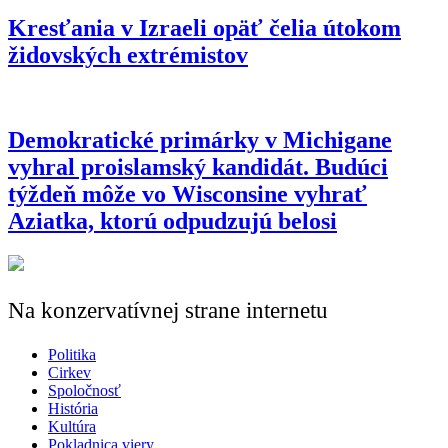
Viva Cristo Rey! – Pripomíname si 100.
výročie začatia povstania mexických
cristeros
Kresťania v Izraeli opäť čelia útokom
židovských extrémistov
Demokratické primárky v Michigane
vyhral proislamský kandidát. Budúci
týždeň môže vo Wisconsine vyhrať
Aziatka, ktorú odpudzujú belosi