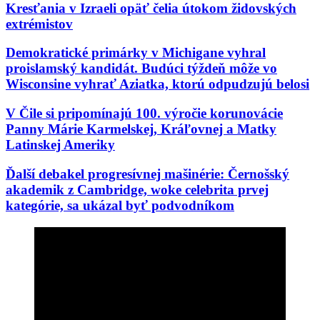
Kresťania v Izraeli opäť čelia útokom židovských
extrémistov
Demokratické primárky v Michigane vyhral
proislamský kandidát. Budúci týždeň môže vo
Wisconsine vyhrať Aziatka, ktorú odpudzujú belosi
V Čile si pripomínajú 100. výročie korunovácie
Panny Márie Karmelskej, Kráľovnej a Matky
Latinskej Ameriky
Ďalší debakel progresívnej mašinérie: Černošský
akademik z Cambridge, woke celebrita prvej
kategórie, sa ukázal byť podvodníkom
Rod Dreher opäť raz tne do živého: „Moderné
pravoslávne i katolícke kresťanstvo sú de facto
protestantizmom“
Kňaz vyzval na „reconquistu“ – znovudobytie
Maroka po vlne islamských migrantov smerujúcich