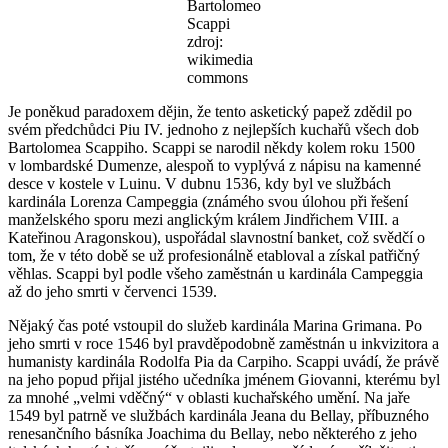
Bartolomeo
Scappi
zdroj:
wikimedia
commons
Je poněkud paradoxem dějin, že tento asketický papež zdědil po
svém předchůdci Piu IV. jednoho z nejlepších kuchařů všech dob
Bartolomea Scappiho. Scappi se narodil někdy kolem roku 1500
v lombardské Dumenze, alespoň to vyplývá z nápisu na kamenné
desce v kostele v Luinu. V dubnu 1536, kdy byl ve službách
kardinála Lorenza Campeggia (známého svou úlohou při řešení
manželského sporu mezi anglickým králem Jindřichem VIII. a
Kateřinou Aragonskou), uspořádal slavnostní banket, což svědčí o
tom, že v této době se už profesionálně etabloval a získal patřičný
věhlas. Scappi byl podle všeho zaměstnán u kardinála Campeggia
až do jeho smrti v červenci 1539.
Nějaký čas poté vstoupil do služeb kardinála Marina Grimana. Po
jeho smrti v roce 1546 byl pravděpodobně zaměstnán u inkvizitora a
humanisty kardinála Rodolfa Pia da Carpiho. Scappi uvádí, že právě
na jeho popud přijal jistého učedníka jménem Giovanni, kterému byl
za mnohé „velmi vděčný“ v oblasti kuchařského umění. Na jaře
1549 byl patrně ve službách kardinála Jeana du Bellay, příbuzného
renesančního básníka Joachima du Bellay, nebo některého z jeho