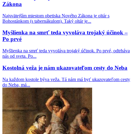
Zákona
Najsvätejším miestom obetiska Nového Zákona je oltár s
Bohostánkom (s tabernákulom). Taký oltár je...
Myšlienka na smrť teda vyvoláva trojaký účinok –
Po prvé
Myšlienka na smrť teda vyvoláva trojaký účinok. Po prvé, odtrháva
nás od sveta. Po...
Kostolná veža je nám ukazovateľom cesty do Neba
Na každom kostole býva veža. Tá nám má byť ukazovateľom cesty
do Neba, má...