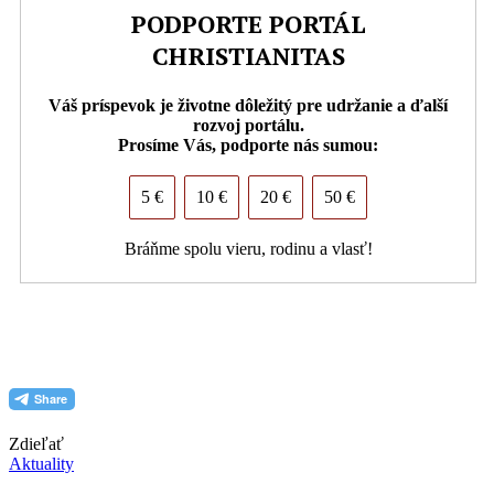
PODPORTE PORTÁL
CHRISTIANITAS
Váš príspevok je životne dôležitý pre udržanie a ďalší
rozvoj portálu.
Prosíme Vás, podporte nás sumou:
5 €
10 €
20 €
50 €
Bráňme spolu vieru, rodinu a vlasť!
PDF (formát pre tlač)
Zdieľať
Aktuality