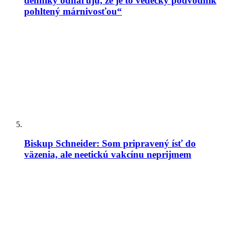
denníky odhaľujú, že je to vedecký podvodník
Bývalý mafiánsky boss o filme Citizen Vigilante:
pohltený márnivosťou“
„Každý z nás môže byť bdelým občanom – tým, že
pôjde voliť a odmietne woke ideológiu“
Poľský Ústavný súd zrušil normu, ktorá
umožňovala zapisovať zväzky osôb rovnakého
pohlavia uzavreté v iných krajinách EÚ
Rod Dreher o covidovom cárovi Faucim: „Jeho
denníky odhaľujú, že je to vedecký podvodník
pohltený márnivosťou“
Kardinál Roche: „Pápež Lev nezmení Traditiones
Biskup Schneider: Som pripravený ísť do
custodes a nevráti sa k Summorum pontificum“
väzenia, ale neetickú vakcínu neprijmem
Vatikán usporadúva prvé oficiálne kolokvium o
dialógu s konfucianizmom. Ako o ňom súdili pápeži
v minulosti?
Terorista útočiaci v Berlíne bol v Libanone zatknutý
za vstup do ISIS – v Nemecku ho pustili na slobodu