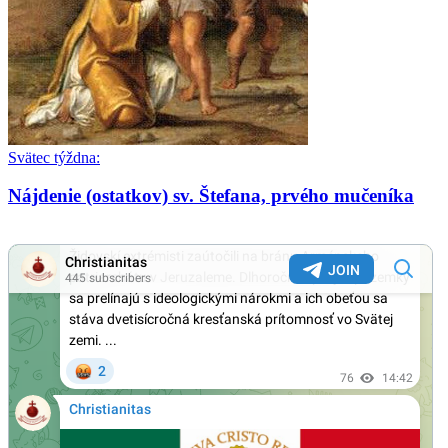
Svätec týždna:
Nájdenie (ostatkov) sv. Štefana, prvého mučeníka