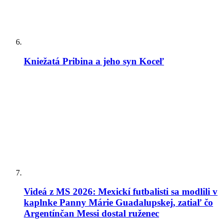
Arcibiskup tvrdí, že moslimovia majú „Bohom dané
právo“ stavať mešitu a katolíci im majú pomáhať
Lev XIV. vymenoval konzervatívneho arcibiskupa
Cordileoneho do Apoštolskej signatúry, najvyššieho
Kniežatá Pribina a jeho syn Koceľ
súdu katolíckej Cirkvi
Kardinál Zen o LGBT a súčasnom svete:
„Milosrdný Boh zoslal oheň aj na zničenie Sodomy“
Videá z MS 2026: Mexickí futbalisti sa modlili v
kaplnke Panny Márie Guadalupskej, zatiaľ čo
Argentínčan Messi dostal ruženec