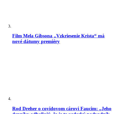
Teologická fakulta v Trnave napreduje v LGBT
infiltrácii: Uviedla oslavnú reportáž o účasti na
LGBT konferencii heterodoxného hnutia Outreach.
Nechýbal ani James Martin…
Daily Mail: „Sú verejne dostupné zábery, ktoré
ukazujú, ako sa niektorí migranti na španielskej
Film Mela Gibsona „Vzkriesenie Krista“ má
Ceute pokúšajú vlámať do súkromných domov“
nové dátumy premiéry
Prieskum biskupskej konferencie medzi mladými
brazílskymi katolíkmi: Nedôstojná liturgia, príliš
politiky a málo vierouky ich odvracia od života
viery
Španielsko: Diecéza Cádiz a Ceuta zareagovala na
čerstvú inváziu ilegálnych imigrantov tým, že všetky
cirkevné zbierky odovzdala pre nich!
Známy katolícky spisovateľ Martin Mosebach sa
dnes dožíva 75 rokov a zostáva verný Tradícii: „Od
Rod Dreher o covidovom cárovi Faucim: „Jeho
mladosti som bol pripravený bojovať prehraný boj“