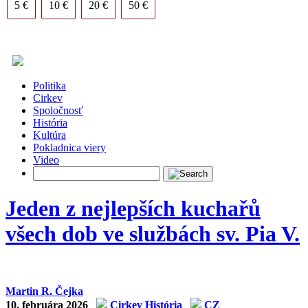
5 €
10 €
20 €
50 €
Politika
Cirkev
Spoločnosť
História
Kultúra
Pokladnica viery
Video
Jeden z nejlepších kuchařů
všech dob ve službách sv. Pia V.
Martin R. Čejka
10. februára 2026
Cirkev
História
CZ