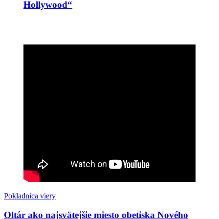
Hollywood“
Pokladnica viery
Oltár ako najsvätejšie miesto obetiska Nového