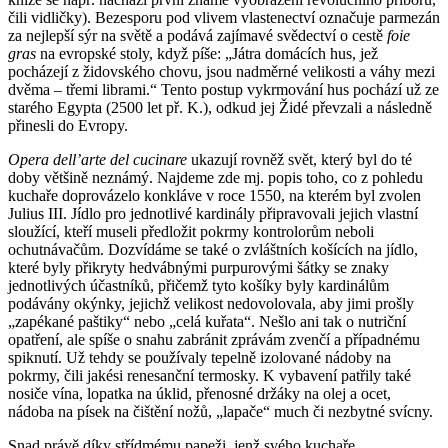
čili vidličky). Bezesporu pod vlivem vlastenectví označuje parmezán
za nejlepší sýr na světě a podává zajímavé svědectví o cestě
foie
gras
na evropské stoly, když píše: „Játra domácích hus, jež
pocházejí z židovského chovu, jsou nadměrné velikosti a váhy mezi
dvěma – třemi librami.“ Tento postup vykrmování hus pochází už ze
starého Egypta (2500 let př. K.), odkud jej Židé převzali a následně
přinesli do Evropy.
Opera dell’arte del cucinare
ukazují rovněž svět, který byl do té
doby většině neznámý. Najdeme zde mj. popis toho, co z pohledu
kuchaře doprovázelo konkláve v roce 1550, na kterém byl zvolen
Julius III. Jídlo pro jednotlivé kardinály připravovali jejich vlastní
sloužící, kteří museli předložit pokrmy kontrolorům neboli
ochutnávačům. Dozvídáme se také o zvláštních košících na jídlo,
které byly přikryty hedvábnými purpurovými šátky se znaky
jednotlivých účastníků, přičemž tyto košíky byly kardinálům
podávány okýnky, jejichž velikost nedovolovala, aby jimi prošly
„zapékané paštiky“ nebo „celá kuřata“. Nešlo ani tak o nutriční
opatření, ale spíše o snahu zabránit zprávám zvenčí a případnému
spiknutí. Už tehdy se používaly tepelně izolované nádoby na
pokrmy, čili jakési renesanční termosky. K vybavení patřily také
nosiče vína, lopatka na úklid, přenosné držáky na olej a ocet,
nádoba na písek na čištění nožů, „lapače“ much či nezbytné svícny.
Snad právě díky střídmému papeži, jenž svého kuchaře