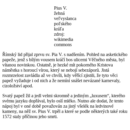
Pius V.
žehná
veľvyslanca
poľského
kráľa
zdroj:
wikimedia
commons
Římský lid přijal zprvu sv. Pia V. s nadšením. Pohled na asketického
papeže, jenž s bílým vousem kráčí bos ulicemi Věčného města, byl
vítanou novinkou. Ostatně, je hezké mít pokorného Kristova
náměstka s horoucí vírou, který se nebojí sebezáporů. Jistá
rozmrzelost zavládla až ve chvíli, kdy věřící zjistili, že tyto věci
papež vyžaduje i od nich a že nemíní snášet nevázané karnevaly,
cizoložství apod.
Svatý papež žil a jedl velmi skromně a jediným „luxusem“, kterého
svému jazyku dopřával, bylo oslí mléko. Nutno ale dodat, že tento
nápoj byl v oné době považován za jistý všelék na ledvinové
kameny, na něž sv. Pius V. trpěl a které se podle některých také roku
1572 staly příčinou jeho smrti.