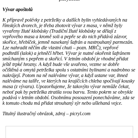
Vývar apoštolů
K přípravě polévky z petrželky a dalších bylin vyhledávaných na
římských dvorech, je třeba zhotovit vývar z masa, v němž byly
vyvařeny žluté klobásky
(
Tradiční žluté klobásky se dělají z
vepřového masa a kromě soli a pepře se do nich přidává zázvor,
skořice, hřebíček, jemně nasekaný šafrán a nastrouhaný parmezán.
Lze nahradit něčím dle vlastní chuti – pozn. MRČ)
, vepřové
podhrdlí
(lalok)
a jehněčí hřbet. Vývar je nutné okořenit šafránem
smíchaným s pepřem a skořicí. V letním období je vhodné přidat
ještě trpké hrozny. A když bude vše uvařeno, vezme se dobře
očištěná a omytá petrželka spolu s ostatními bylinami a nadrobno se
nakrájejí. Potom na ně naléváme vývar, a když ustane var, ihned
naléváme na talíře, ve kterých na krajíčcích chleba spočívají kousky
masa (z vývaru). Upozorňujeme, že takovýto vývar nemůže čekat,
neboť pak by petrželka ztratila svou barvu. Tento pokrm se obvykle
podává v letním období. Osobnímu posouzení ponecháváme, zda se
k tomuto chodu má přidat strouhaný sýr nebo ušlehaná vejce.
Titulný ilustračný obrázok, zdroj – picryl.com