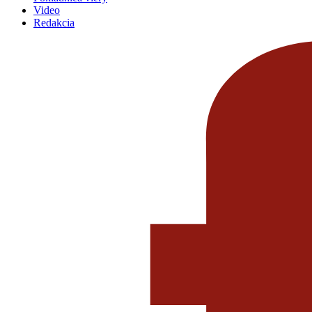
Na konzervatívnej strane internetu
Politika
Cirkev
Spoločnosť
História
Kultúra
Pokladnica viery
Video
Redakcia