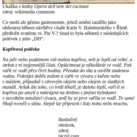
Ukážka z knihy
Opera dell’arte del cucinare
zdroj: wikimedia commons
Co mohl ale génius gastronomie, jehož umění zazářilo jako
ohňostroj během návštěvy císaře Karla V. Habsburského v Římě,
předložit svatému sv. Piu V.? Snad to byla některá z následujících
polévek z jeho „Děl“:
Kopřivová polévka
Na jaře nebo podzimem vzít malou kopřivu, neb je lepší od velké, a
otrhat z ní nejjemnější části. Opláchnout je několikrát ve vodě. Pak
vařit ve vodě přes čtvrt hodiny. Přendat do síta a osvěžit studenou
vodou. Pokrájet dobře nožem a vařit ve vývaru z kuřete nebo
s máslem, případně s olivovým olejem nebo olejem ze sladkých
mandlí. Avšak dle toho, co tvrdí lékaři, je daleko lepší, vaří-li se
kopřiva po umytí a nakrájení na drobno s jinými bylinkami
v nevelkém množství vývaru, aniž by se prve vařila ve vodě. To samé
říkají rovněž o slézu. Stejně lze připravit i listy bobu nebo hrachu.
Ilustračný
obrázok,
zdroj:
picryl.com