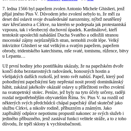
7. ledna 1566 byl papežem zvolen Antonio Michele Ghislieri, jenž
přijal jméno Pius V. Důvodem jeho zvolení nebylo to, že měl za
deset dní oslavit svoje dvaašedesáté narozeniny, nýbrž neutěšený
stav křesťanstva a Církve, na kterém se podepsala jak protestantská
vzpoura, tak i všeobecný duchovní úpadek. Kardinálové, kteří
tentokrát uposlechli nabádání Ducha Svatého a odložili stranou
mocenské zájmy nejrůznějších stran, nemohli zvolit lépe. Velký
inkvizitor Ghislieri se stal velikým a svatým papežem, papežem
obrody, tridentského katechismu, mše svaté, tomismu, růžence, bitvy
u Lepanta…
Už první hodiny jeho pontifikátu ukázaly, že na papežském dvoře
končí doba bezstarostných radovánek, honosných hostin a
všelijakých dalších rozkoší, jež tento svět nabízí. Papež, který pod
pohodlnými papežskými šaty nepřestal nosit prostý dominikánský
hábit, zakázal jakékoliv okázalé oslavy u příležitosti svého zvolení
na svatopetrský stolec. Peníze, jež byly na tyto účely určeny, raději
rozdal nejpotřebnějším obyvatelům Říma. Sv. Pius V. na rozdíl od
některých svých předchůdců chápal papežský úřad skutečně jako
službu Církvi, a nikoliv rodině, příbuzným a známým. Jako
zapřisáhlý odpůrce nepotismu propustil nakonec ze svých služeb i
jediného příbuzného, jenž zastával funkci velitele stráže, a to z toho
důvodu, že trpěl sklony k vychloubačnosti.