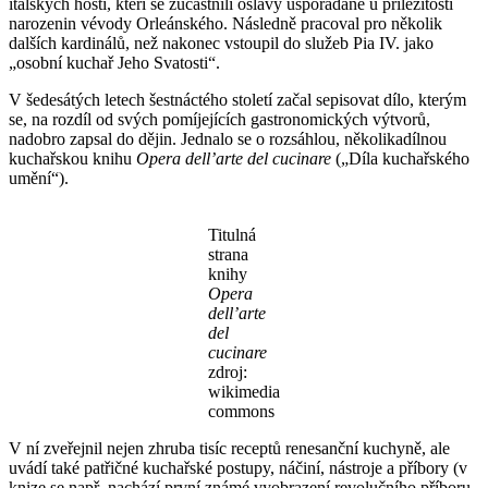
italských hostí, kteří se zúčastnili oslavy uspořádané u příležitosti
narozenin vévody Orleánského. Následně pracoval pro několik
dalších kardinálů, než nakonec vstoupil do služeb Pia IV. jako
„osobní kuchař Jeho Svatosti“.
V šedesátých letech šestnáctého století začal sepisovat dílo, kterým
se, na rozdíl od svých pomíjejících gastronomických výtvorů,
nadobro zapsal do dějin. Jednalo se o rozsáhlou, několikadílnou
kuchařskou knihu
Opera dell’arte del cucinare
(„Díla kuchařského
umění“).
Titulná
strana
knihy
Opera
dell’arte
del
cucinare
zdroj:
wikimedia
commons
V ní zveřejnil nejen zhruba tisíc receptů renesanční kuchyně, ale
uvádí také patřičné kuchařské postupy, náčiní, nástroje a příbory (v
knize se např. nachází první známé vyobrazení revolučního příboru,