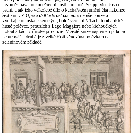
nezaměstnával nekonečnými hostinami, měl Scappi více času na
psaní, a tak jeho velkolepé dílo o kuchařském umění čítá nakonec
šest knih. V
Opera dell’arte del cucinare
nepíše pouze o
vynikajícím toskánském sýru, boloňských dršťkách, lombardské
husté polévce, pstruzích z Lago Maggiore nebo křehoučkých
holoubátkách z římské provincie. V šesté knize najdeme i jídla pro
„churavé“ a druhá je z velké části věnována polévkám na
zeleninovém základě.