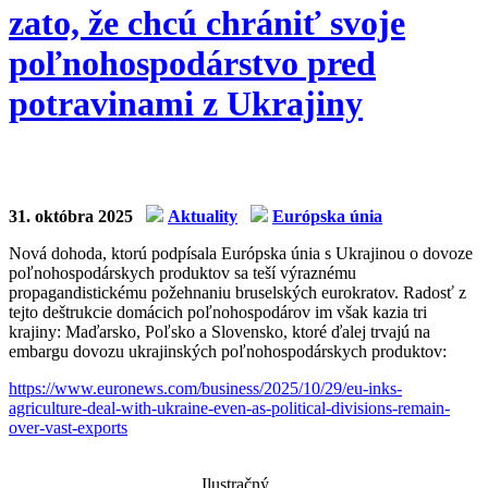
zato, že chcú chrániť svoje
poľnohospodárstvo pred
potravinami z Ukrajiny
31. októbra 2025
Aktuality
Európska únia
Nová dohoda, ktorú podpísala Európska únia s Ukrajinou o dovoze
poľnohospodárskych produktov sa teší výraznému
propagandistickému požehnaniu bruselských eurokratov. Radosť z
tejto deštrukcie domácich poľnohospodárov im však kazia tri
krajiny: Maďarsko, Poľsko a Slovensko, ktoré ďalej trvajú na
embargu dovozu ukrajinských poľnohospodárskych produktov:
https://www.euronews.com/
business/2025/10/29/eu-inks-
agriculture-deal-with-ukraine-even-as-political-divisions-remain-
over-vast-exports
Ilustračný