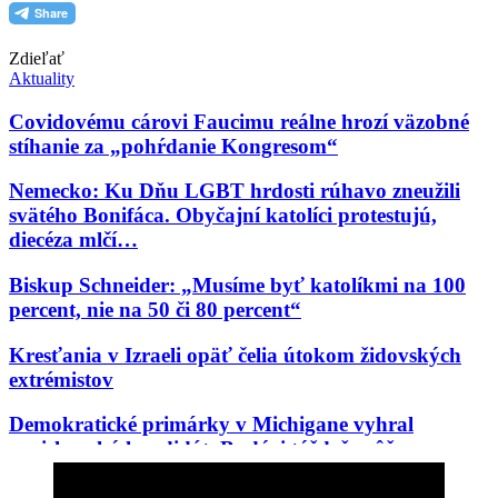
Zdieľať
Aktuality
Covidovému cárovi Faucimu reálne hrozí väzobné
stíhanie za „pohŕdanie Kongresom“
Nemecko: Ku Dňu LGBT hrdosti rúhavo zneužili
svätého Bonifáca. Obyčajní katolíci protestujú,
diecéza mlčí…
Biskup Schneider: „Musíme byť katolíkmi na 100
percent, nie na 50 či 80 percent“
Kresťania v Izraeli opäť čelia útokom židovských
extrémistov
Demokratické primárky v Michigane vyhral
proislamský kandidát. Budúci týždeň môže vo
Wisconsine vyhrať Aziatka, ktorú odpudzujú belosi