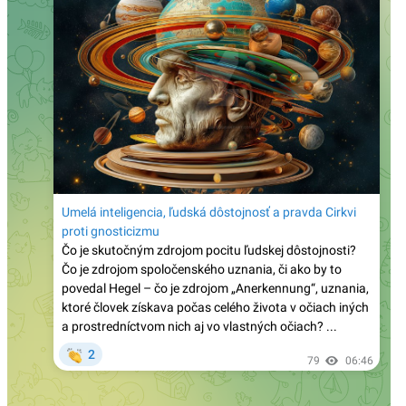
Ceute pokúšajú vlámať do súkromných domov“
Prieskum biskupskej konferencie medzi mladými
brazílskymi katolíkmi: Nedôstojná liturgia, príliš
politiky a málo vierouky ich odvracia od života
viery
Španielsko: Diecéza Cádiz a Ceuta zareagovala na
čerstvú inváziu ilegálnych imigrantov tým, že všetky
cirkevné zbierky odovzdala pre nich!
Známy katolícky spisovateľ Martin Mosebach sa
dnes dožíva 75 rokov a zostáva verný Tradícii: „Od
mladosti som bol pripravený bojovať prehraný boj“
Bývalý mafiánsky boss o filme Citizen Vigilante:
„Každý z nás môže byť bdelým občanom – tým, že
pôjde voliť a odmietne woke ideológiu“
Poľský Ústavný súd zrušil normu, ktorá
umožňovala zapisovať zväzky osôb rovnakého