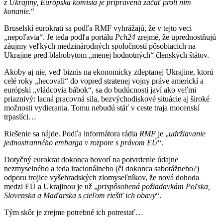
z Ukrajiny, Európska komisia je pripravená začať proti nim
konanie.
“
Bruselskí eurokrati sa podľa RMF vyhrážajú, že v tejto veci
„nepoľavia“. Je teda podľa portálu
P
ch
24
zrejmé, že uprednostňujú
záujmy veľkých medzinárodných spoločností pôsobiacich na
Ukrajine pred blahobytom „menej hodnotných“ členských štátov.
Akoby aj nie, veď biznis na ekonomicky zdeptanej Ukrajine, ktorú
celé roky „hecovali“ do vopred stratenej vojny práve americkí a
európski „vládcovia bábok“, sa do budúcnosti javí ako veľmi
priaznivý: lacná pracovná sila, bezvýchodiskové situácie aj široké
možnosti vydierania. Tomu nebudú stáť v ceste traja mocenskí
trpaslíci…
Riešenie sa nájde. Podľa informátora rádia
RMF
je „
udržiavanie
jednostranného embarga v rozpore s právom EÚ
“.
Dotyčný eurokrat dokonca hovorí na potvrdenie údajne
nezmyselného a teda iracionálneho (či dokonca sabotážneho?)
odporu trojice vyšehradských zlomyseľníkov, že nová dohoda
medzi EÚ a Ukrajinou je už „
prispôsobená požiadavkám Poľska,
Slovenska a Maďarska s cieľom riešiť ich obavy
“.
Tým skôr je zrejme potrebné ich potrestať…