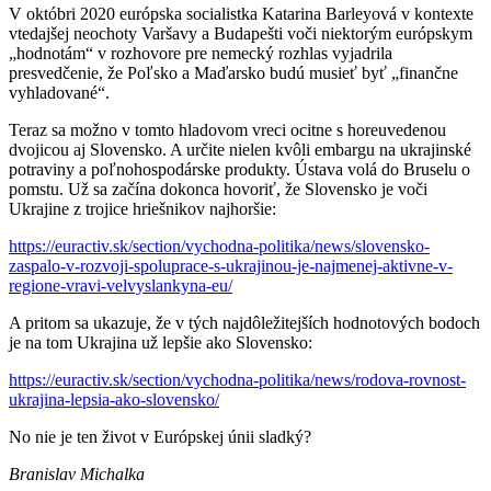
V októbri 2020 európska socialistka Katarina Barleyová v kontexte
vtedajšej neochoty Varšavy a Budapešti voči niektorým európskym
„hodnotám“ v rozhovore pre nemecký rozhlas vyjadrila
presvedčenie, že Poľsko a Maďarsko budú musieť byť „finančne
vyhladované“.
Teraz sa možno v tomto hladovom vreci ocitne s horeuvedenou
dvojicou aj Slovensko. A určite nielen kvôli embargu na ukrajinské
potraviny a poľnohospodárske produkty. Ústava volá do Bruselu o
pomstu. Už sa začína dokonca hovoriť, že Slovensko je voči
Ukrajine z trojice hriešnikov najhoršie:
https://euractiv.sk/
section/vychodna-politika/news/slovensko-
zaspalo-v-rozvoji-spoluprace-s-ukrajinou-je-najmenej-aktivne-v-
regione-vravi-velvyslankyna-eu/
A pritom sa ukazuje, že v tých najdôležitejších hodnotových bodoch
je na tom Ukrajina už lepšie ako Slovensko:
https://euractiv.sk/
section/vychodna-politika/news/rodova-rovnost-
ukrajina-lepsia-ako-slovensko/
No nie je ten život v Európskej únii sladký?
Branislav Michalka