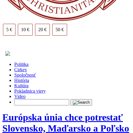
5 €
10 €
20 €
50 €
Politika
Cirkev
Spoločnosť
História
Kultúra
Pokladnica viery
Video
Európska únia chce potrestať
Slovensko, Maďarsko a Poľsko