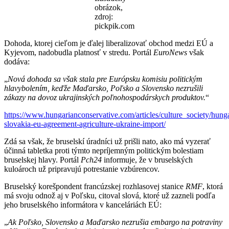
obrázok,
zdroj:
pickpik.com
Dohoda, ktorej cieľom je ďalej liberalizovať obchod medzi EÚ a
Kyjevom, nadobudla platnosť v stredu. Portál
EuroNews
však
dodáva:
„
Nová dohoda sa však stala pre Európsku komisiu politick
ým
hlavybolením
, keďže Maďarsko, Poľsko a Slovensko nezruš
ili
zákazy na dovoz ukrajinských poľnohospodárskych produktov.
“
https://www.hungarianconservative.com/
articles/culture_society/hung
slovakia-eu-agreement-agriculture-ukraine-import/
Zdá sa však, že bruselskí úradníci už prišli nato, ako má vyzerať
účinná tabletka proti týmto nepríjemným politickým bolestiam
bruselskej hlavy. Portál
Pch24
informuje, že v bruselských
kuloároch už pripravujú potrestanie vzbúrencov.
Bruselský korešpondent francúzskej rozhlasovej stanice
RMF
, ktorá
má svoju odnož aj v Poľsku, citoval slová, ktoré už zazneli podľa
jeho bruselského informátora v kanceláriách EÚ:
„
Ak Poľsko, Slovensko a Maďarsko nezrušia embargo na potraviny