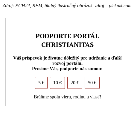
Zdroj: PCH24, RFM, titulný ilustračný obrázok, zdroj – pickpik.com
PODPORTE PORTÁL
CHRISTIANITAS
Váš príspevok je životne dôležitý pre udržanie a ďalší
rozvoj portálu.
Prosíme Vás, podporte nás sumou:
5 €
10 €
20 €
50 €
Bráňme spolu vieru, rodinu a vlasť!
PDF (formát pre tlač)