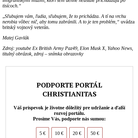
i
migrantskými mužmi, ktorí sem denne neustále prichádzajú po
tisícoch.“
„
Sľubujem vám, ľudia, sľubujem, že to prichádza. A tí na vrchu
nerobia vôbec nič, aby tomu zabránili. A to je ten problém,“
uvádza
britský vojnový veterán.
Matej Gavlák
Zdroj: youtube Ex British Army Paz49, Elon Musk X, Yahoo News,
titulný obrázok, zdroj – snímka obrazovky
PODPORTE PORTÁL
CHRISTIANITAS
Váš príspevok je životne dôležitý pre udržanie a ďalší
rozvoj portálu.
Prosíme Vás, podporte nás sumou:
5 €
10 €
20 €
50 €