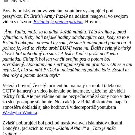
udelený azyl.
Bývalý britský vojnový veterán, youtuber vystupujúci pod
prezývkou
Ex British Army Paz49
na udalosť reagoval vo svojom
videu s názvom
Británia je pred explóziou
. Hovorí:
„
Áno, ľudia, môže sa to udiať každú minútu.
Táto krajina je pred
výbuchom. Keby boli nejaké hodiny odr
á
t
a
vajúce čas, kedy
sa to v
Británi
i nakopne
, povedal by som, že sme 5 minút pred polnocou. A
polnoc je, keď to všetko urobí BUM! verte mi. Ďalší nevinný britský
človek bol dobodaný na smrť. A tisíce ľudí si prišli uctiť jeho
pamiatku. Chlapík bol len venčiť svojho psa a potom bol
zavraždený. Dobodaný na smrť afg
a
nsk
ý
m
i
migrantom. On
sem
ani
neprišiel, ako sa má! Prišiel tu nelegálne na palube lode. Zostal tu
dva roky a potom dostal azyl
.“
Veterán hovorí, že celý incident bol nahratý na mobil (alebo na
CCTV kameru) a video kolovalo po internete, takže ho už videli
tisícky ľudí. Ale pre vládne online bezpečnostné zákony bolo video
zo sietí postupne stiahnuté. No a aká je v Británii skutočne napätá
atmosféra dokladá aj táto hodinová videoreportáž youtubera
Wesleyho Wintera
.
Zvlášť poburujúci bol pochod maskovaných islamistov ulicami
Londýna, jačiacich to svoje „
Alahu Akbar!
“ a „
Toto je naša
krajina!
“: