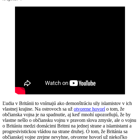
Ľudia v Británii to vnímajú ako demonštráciu sily islamistov v ich
vlastnej krajine. Na ostrovoch sa už
otvorene hovorí
o tom, že
občianska vojna je na spadnutie, aj keď mnohí upozorňujú, že by
vlastne nešlo o občiansku vojnu v pravom slova zmysle, ale o vojnu
o Britániu medzi domácimi Britmi na jednej strane a islamistami a
progresivistickou vládou na strane druhej. O tom, že Británia sa
občianskej vojne zrejme nevyhne, otvorene hovorí už niekoľko