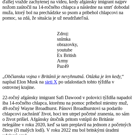
ďalšej vražde zachytenej na videu, kedy afgánsky imigrant najprv
nožom zaútočil na 14-ročného chlapca a následne na smrť dobodal
muža, ktorý bol na prechádzke so psom a pribehol chlapcovi na
pomoc, sa zdá, že situácia je už neudržateľná.
Zdroj:
snímka
obrazovky,
youtube
Ex British
Army
Paz49
„
Občianska vojna v Británii je nevyhnutná. Otázka je len kedy,
“
napísal Elon Musk na
sieti X
po udalostiach tohto týždňa v
ostrovnej krajine.
22-ročný afgánsky imigrant Safi Dawood v polovici týždňa napadol
iba 14-ročného chlapca, ktorému na pomoc pribehol miestny muž,
49-ročný Wayne Broadhurst. Pánovi Broadhurstovi sa podarilo
chlapcovi zachrániť život, hoci ten utrpel početné zranenia, no sám
o život prišiel. Afgánsky útočník pritom vstúpil do Británie
nelegálne v roku 2020, keď sa tam preplavil na jednom z početných
člnov (či malých lodí). V roku 2022 mu bol britskými úradmi