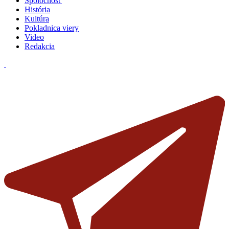
Spoločnosť
História
Kultúra
Pokladnica viery
Video
Redakcia