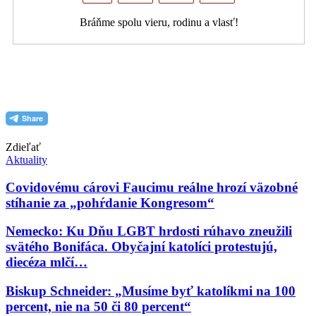
Bráňme spolu vieru, rodinu a vlasť!
PDF (formát pre tlač)
Zdieľať
Aktuality
Covidovému cárovi Faucimu reálne hrozí väzobné
stíhanie za „pohŕdanie Kongresom“
Nemecko: Ku Dňu LGBT hrdosti rúhavo zneužili
svätého Bonifáca. Obyčajní katolíci protestujú,
diecéza mlčí…
Biskup Schneider: „Musíme byť katolíkmi na 100
percent, nie na 50 či 80 percent“