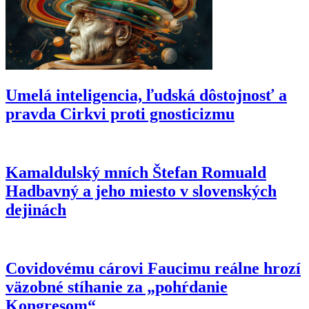
za vstup do ISIS – v Nemecku ho pustili na slobodu
Umelá inteligencia, ľudská dôstojnosť a
pravda Cirkvi proti gnosticizmu
Kamaldulský mních Štefan Romuald
Hadbavný a jeho miesto v slovenských
dejinách
Covidovému cárovi Faucimu reálne hrozí
väzobné stíhanie za „pohŕdanie
Kongresom“