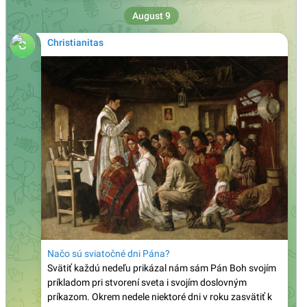
Teologická fakulta v Trnave napreduje v LGBT
infiltrácii: Uviedla oslavnú reportáž o účasti na
LGBT konferencii heterodoxného hnutia Outreach.
Nechýbal ani James Martin…
Daily Mail: „Sú verejne dostupné zábery, ktoré
ukazujú, ako sa niektorí migranti na španielskej
Ceute pokúšajú vlámať do súkromných domov“
Prieskum biskupskej konferencie medzi mladými
brazílskymi katolíkmi: Nedôstojná liturgia, príliš
politiky a málo vierouky ich odvracia od života
viery
Španielsko: Diecéza Cádiz a Ceuta zareagovala na
čerstvú inváziu ilegálnych imigrantov tým, že všetky
cirkevné zbierky odovzdala pre nich!
Známy katolícky spisovateľ Martin Mosebach sa
dnes dožíva 75 rokov a zostáva verný Tradícii: „Od
mladosti som bol pripravený bojovať prehraný boj“