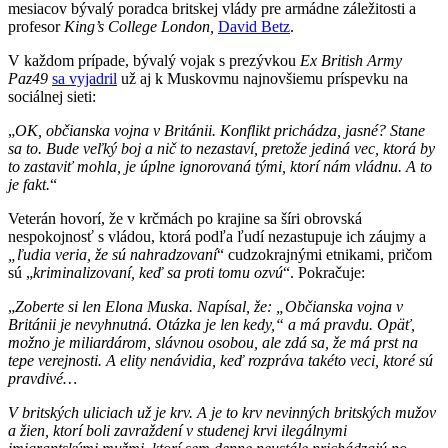
mesiacov bývalý poradca britskej vlády pre armádne záležitosti a
profesor
King’s College Londo
n,
David Betz
.
V každom prípade, bývalý vojak s prezývkou
Ex British Army
Paz49
sa vyjadril
už aj k Muskovmu najnovšiemu príspevku na
sociálnej sieti:
„
O
K
, občianska vojna v Británii. Konflikt prichádza, jasné? Stane
sa to. Bude veľký boj a nič to nezastaví, pretože jediná vec, ktorá by
to zastaviť mohla, je úplne ignorovaná tými, ktorí nám vládnu. A to
je fakt.
“
Veterán hovorí, že v krčmách po krajine sa šíri obrovská
nespokojnosť s vládou, ktorá podľa ľudí nezastupuje ich záujmy a
„ľudia veria, že sú nahradzovaní
“ cudzokrajnými etnikami, pričom
sú „
kriminalizovaní, keď sa proti tomu ozvú
“. Pokračuje:
„
Zoberte si len Elona Muska. Napísal, že:
„
Občianska vojna v
Británii je nevyhnutná. Otázka je len kedy,“
a má pravdu.
Opäť,
možno je miliardárom, slávnou osobou, ale zdá sa, že má prst na
tepe verejnosti. A elity nenávidia, keď rozpráva takéto veci, ktoré sú
pravdivé…
V britských uliciach už je krv. A je to krv nevinných britských mužov
a žien, ktorí boli zavraždení v studenej krvi ilegálnymi