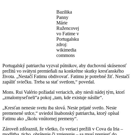
Bazilika
Panny
Márie
Ružencovej
vo Fatime v
Portugalsku
zdroj:
wikimedia
commons
Portugalský patriarcha vyzval pútnikov, aby duchovnú skúsenosť
prežitú vo svätyni premieňali na konkrétne skutky kresťanského
života. „Nestačí Fatimu obdivovať. Fatimu je potrebné žiť. Nestačí
zapáliť sviečku. Treba sa stať svetlom,“ povedal.
Mons. Rui Valério požiadal veriacich, aby niesli nádej tým, ktorí
„zmalomyseľneli“a pokoj „tam, kde existuje násilie“.
„Kresťan nenesie svetu iba slová. Nesie prijaté svetlo. Nesie
premenené srdce,“ uviedol lisabonský patriarcha, ktorý opísal
Fatimu ako „školu vnútornej premeny“.
Zároveň zdôraznil, že všetko, čo veriaci prežili v Cova da Iria –
modlitba, ticho, obrátenie či zmierenie – sa musí preniesť do