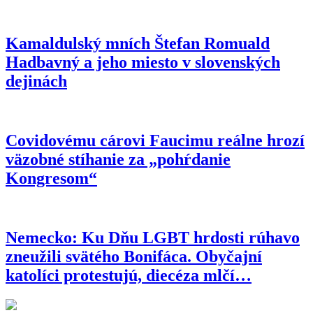
dialógu s konfucianizmom. Ako o ňom súdili pápeži
v minulosti?
Kamaldulský mních Štefan Romuald
Terorista útočiaci v Berlíne bol v Libanone zatknutý
Hadbavný a jeho miesto v slovenských
za vstup do ISIS – v Nemecku ho pustili na slobodu
dejinách
Covidovému cárovi Faucimu reálne hrozí
väzobné stíhanie za „pohŕdanie
Kongresom“
Nemecko: Ku Dňu LGBT hrdosti rúhavo
zneužili svätého Bonifáca. Obyčajní
katolíci protestujú, diecéza mlčí…