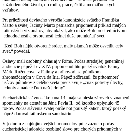
každodenného života, do rodín, práce, škôl a medziľudských
vzťahov.
Pri príležitosti deviateho výročia kanonizácie svätého Františka
Marto a svätej Jacinty Marto patriarcha pripomenul príklad malých
fatimských vizionárov, aby ukázal, ako môže Boh prostredníctvom
jednoduchosti a otvorenosti jednej duše premieňať svet.
„Keď Boh nájde otvorené srdce, malý plameň môže osvetliť celý
svet,“ povedal.
Oslavy mali osobitný ohlas aj v Ríme. Počas stredajšej generálnej
audiencie pápež Lev XIV. pripomenul liturgický sviatok Panny
Márie Ružencovej z Fatimy a prihovoril sa pútnikom
zhromaždeným v Cova da Iria. Pápež zdôraznil, že prítomnosť
tisícov pútnikov z celého sveta predstavuje „znak potreby útechy,
jednoty a nádeje ľudí našej doby“.
Eucharistická slávnosť konaná 13. mája sa niesla zároveň v znamení
spomienky na atentát na Jána Pavla II., od ktorého uplynulo 45
rokov. Počas slávenia svätej omše bol použitý kalich, ktorý poľský
pápež daroval fatimskému sanktuáriu.
V jednom z najdojímavejších momentov púte zaznelo počas
eucharistickej adorácie osobitné slovo pre chorých prítomných v