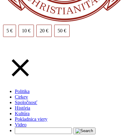
5 €
10 €
20 €
50 €
Politika
Cirkev
Spoločnosť
História
Kultúra
Pokladnica viery
Video