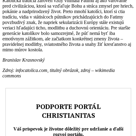
Katolícka tradícia zároveň vždy vnímala Fatimu aj ako varovanie
pred civilizáciou, ktorá sa vzďaľuje Bohu a stráca zmysel pre hriech,
pokánie a nadprirodzený život. Preto mnohí katolíci, ktorí si ctia
tradíciu, vidia v státisícoch pútnikov prichádzajúcich do Fatimy
povzbudivý znak, že napriek sekularizácii Európy stále existujú
veriaci hľadajúci ticho, modlitbu a duchovnú orientáciu. Pre staršie
generácie katolíkov bolo samozrejmé, že púť nemá byť iba
emotívnym zážitkom, ale začiatkom konkrétnej zmeny života –
pravidelnej modlitby, sviatostného života a snahy žiť kresťanstvo aj
mimo múrov kostola.
Branislav Krasnovský
Z
droj: infocatolica.com,
titulný obrázok, zdroj – wikimedia
commons
PODPORTE PORTÁL
CHRISTIANITAS
Váš príspevok je životne dôležitý pre udržanie a ďalší
rozvoj portálu.