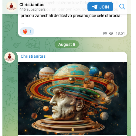
Rakúsko: Ministerstvo vnútra uviedlo, že agresivita
voči kresťanom vzrástla za rok o 29 %
Teologická fakulta v Trnave napreduje v LGBT
infiltrácii: Uviedla oslavnú reportáž o účasti na
LGBT konferencii heterodoxného hnutia Outreach.
Nechýbal ani James Martin…
Daily Mail: „Sú verejne dostupné zábery, ktoré
ukazujú, ako sa niektorí migranti na španielskej
Ceute pokúšajú vlámať do súkromných domov“
Prieskum biskupskej konferencie medzi mladými
brazílskymi katolíkmi: Nedôstojná liturgia, príliš
politiky a málo vierouky ich odvracia od života
viery
Španielsko: Diecéza Cádiz a Ceuta zareagovala na
čerstvú inváziu ilegálnych imigrantov tým, že všetky
cirkevné zbierky odovzdala pre nich!