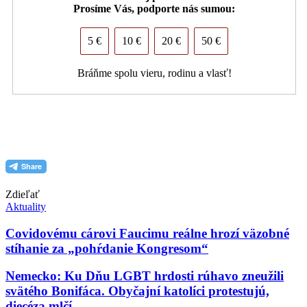
Prosíme Vás, podporte nás sumou:
5 €
10 €
20 €
50 €
Bráňme spolu vieru, rodinu a vlasť!
PDF (formát pre tlač)
Zdieľať
Aktuality
Covidovému cárovi Faucimu reálne hrozí väzobné
stíhanie za „pohŕdanie Kongresom“
Nemecko: Ku Dňu LGBT hrdosti rúhavo zneužili
svätého Bonifáca. Obyčajní katolíci protestujú,
diecéza mlčí…