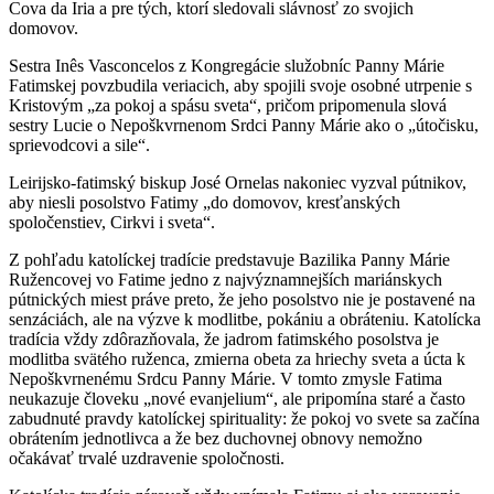
Cova da Iria a pre tých, ktorí sledovali slávnosť zo svojich
domovov.
Sestra Inês Vasconcelos z Kongregácie služobníc Panny Márie
Fatimskej povzbudila veriacich, aby spojili svoje osobné utrpenie s
Kristovým „za pokoj a spásu sveta“, pričom pripomenula slová
sestry Lucie o Nepoškvrnenom Srdci Panny Márie ako o „útočisku,
sprievodcovi a sile“.
Leirijsko-fatimský biskup José Ornelas nakoniec vyzval pútnikov,
aby niesli posolstvo Fatimy „do domovov, kresťanských
spoločenstiev, Cirkvi i sveta“.
Z pohľadu katolíckej tradície predstavuje Bazilika Panny Márie
Ružencovej vo Fatime jedno z najvýznamnejších mariánskych
pútnických miest práve preto, že jeho posolstvo nie je postavené na
senzáciách, ale na výzve k modlitbe, pokániu a obráteniu. Katolícka
tradícia vždy zdôrazňovala, že jadrom fatimského posolstva je
modlitba svätého ruženca, zmierna obeta za hriechy sveta a úcta k
Nepoškvrnenému Srdcu Panny Márie. V tomto zmysle Fatima
neukazuje človeku „nové evanjelium“, ale pripomína staré a často
zabudnuté pravdy katolíckej spirituality: že pokoj vo svete sa začína
obrátením jednotlivca a že bez duchovnej obnovy nemožno
očakávať trvalé uzdravenie spoločnosti.