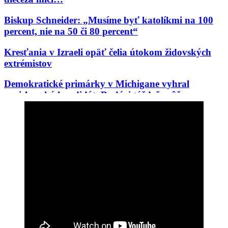
Biskup Schneider: „Musíme byť katolíkmi na 100
percent, nie na 50 či 80 percent“
Kresťania v Izraeli opäť čelia útokom židovských
extrémistov
Demokratické primárky v Michigane vyhral
proislamský kandidát. Budúci týždeň môže vo
Wisconsine vyhrať Aziatka, ktorú odpudzujú belosi
V Čile si pripomínajú 100. výročie korunovácie
Panny Márie Karmelskej, Kráľovnej a Matky
Latinskej Ameriky
Ďalší debakel progresívnej mašinérie: Černošský
akademik z Cambridge, woke celebrita prvej
kategórie, sa ukázal byť podvodníkom
Rod Dreher opäť raz tne do živého: „Moderné
pravoslávne i katolícke kresťanstvo sú de facto