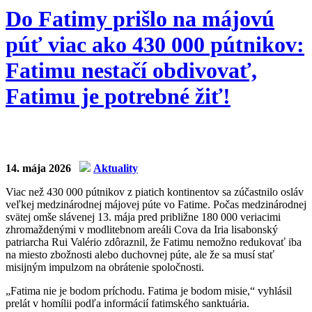
Do Fatimy prišlo na májovú
púť viac ako 430 000 pútnikov:
Fatimu nestačí obdivovať,
Fatimu je potrebné žiť!
14. mája 2026
Aktuality
Viac než 430 000 pútnikov z piatich kontinentov sa zúčastnilo osláv
veľkej medzinárodnej májovej púte vo Fatime. Počas medzinárodnej
svätej omše slávenej 13. mája pred približne 180 000 veriacimi
zhromaždenými v modlitebnom areáli Cova da Iria lisabonský
patriarcha Rui Valério zdôraznil, že Fatimu nemožno redukovať iba
na miesto zbožnosti alebo duchovnej púte, ale že sa musí stať
misijným impulzom na obrátenie spoločnosti.
„Fatima nie je bodom príchodu. Fatima je bodom misie,“ vyhlásil
prelát v homílii podľa informácií fatimského sanktuária.