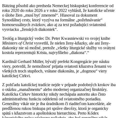
Bätzing pôsobil ako predseda Nemeckej biskupskej konferencie od
roku 2020 do roku 2026 a v roku 2022 vyhlásil, že katolícke učenie
o úlohe žien „musí byť zmenené“. Hlasoval za dokument
Synodálnej cesty, ktorý vyzýva na formálne „požehnávanie“
homosexuálnych zväzkov, ako aj za text požadujúci sviatostnú
vysviacku „ženských diakoniek“.
Teológ a liturgický vedec Dr. Peter Kwasniewski vo svojej knihe
Ministers of Christ
vysvetlil, že nielen ženy-kňazky, ale ani ženy-
diakonky nie sú možné, pretože „všetky liturgické služby vo svätyni
kostola reprezentujú Krista, najvyššieho „diakona“.“
Kardinál Gerhard Müller, bývalý prefekt Kongregácie pre náuku
viery, potvrdil, že nemožnosť prijatia sviatosti kňazstva ženami vo
všetkých troch stupňoch, vrátane diakonátu, je „dogmou“ viery
katolíckej Cirkvi.
Z pohľadu katolíckej tradície nejde v prípade podobných krokov iba
o otázku „manažmentu“ alebo modernej organizačnej štruktúry.
Katolícka Cirkev historicky nikdy nechápala autoritu ako čisto
administratívnu funkciu oddelenú od sviatostného poriadku.
Generálny vikár nie je iba úradníkom či riaditeľom kancelárie, ale
predĺženou rukou biskupa pri správe diecézy, ktorá je organicky
spätá s kňazstvom a apoštolskou hierarchiou. Preto Kódex
kánonického práva výslovne požaduje, aby bol generálny vikár