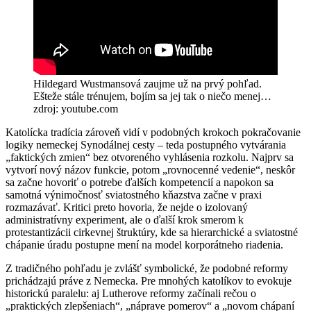
Hildegard Wustmansová zaujme už na prvý pohľad.
Ešteže stále trénujem, bojím sa jej tak o niečo menej…
zdroj: youtube.com
Katolícka tradícia zároveň vidí v podobných krokoch pokračovanie
logiky nemeckej Synodálnej cesty – teda postupného vytvárania
„faktických zmien“ bez otvoreného vyhlásenia rozkolu. Najprv sa
vytvorí nový názov funkcie, potom „rovnocenné vedenie“, neskôr
sa začne hovoriť o potrebe ďalších kompetencií a napokon sa
samotná výnimočnosť sviatostného kňazstva začne v praxi
rozmazávať. Kritici preto hovoria, že nejde o izolovaný
administratívny experiment, ale o ďalší krok smerom k
protestantizácii cirkevnej štruktúry, kde sa hierarchické a sviatostné
chápanie úradu postupne mení na model korporátneho riadenia.
Z tradičného pohľadu je zvlášť symbolické, že podobné reformy
prichádzajú práve z Nemecka. Pre mnohých katolíkov to evokuje
historickú paralelu: aj Lutherove reformy začínali rečou o
„praktických zlepšeniach“, „náprave pomerov“ a „novom chápaní