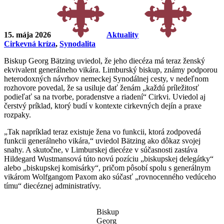
15. mája 2026
Aktuality
Cirkevná kríza
,
Synodalita
Biskup Georg Bätzing uviedol, že jeho diecéza má teraz ženský
ekvivalent generálneho vikára. Limburský biskup, známy podporou
heterodoxných návrhov nemeckej Synodálnej cesty, v nedeľnom
rozhovore povedal, že sa usiluje dať ženám „každú príležitosť
podieľať sa na tvorbe, poradenstve a riadení“ Cirkvi. Uviedol aj
čerstvý príklad, ktorý budí v kontexte cirkevných dejín a praxe
rozpaky.
„Tak napríklad teraz existuje žena vo funkcii, ktorá zodpovedá
funkcii generálneho vikára,“ uviedol Bätzing ako dôkaz svojej
snahy. A skutočne, v Limburskej diecéze v súčasnosti zastáva
Hildegard Wustmansová túto novú pozíciu „biskupskej delegátky“
alebo „biskupskej komisárky“, pričom pôsobí spolu s generálnym
vikárom Wolfgangom Paxom ako súčasť „rovnocenného vedúceho
tímu“ diecéznej administratívy.
Biskup
Georg