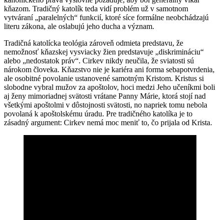
kňazom. Tradičný katolík teda vidí problém už v samotnom
vytváraní „paralelných“ funkcií, ktoré síce formálne neobchádzajú
literu zákona, ale oslabujú jeho ducha a význam.
Tradičná katolícka teológia zároveň odmieta predstavu, že
nemožnosť kňazskej vysviacky žien predstavuje „diskrimináciu“
alebo „nedostatok práv“. Cirkev nikdy neučila, že sviatosti sú
nárokom človeka. Kňazstvo nie je kariéra ani forma sebapotvrdenia,
ale osobitné povolanie ustanovené samotným Kristom. Kristus si
slobodne vybral mužov za apoštolov, hoci medzi Jeho učeníkmi boli
aj ženy mimoriadnej svätosti vrátane Panny Márie, ktorá stojí nad
všetkými apoštolmi v dôstojnosti svätosti, no napriek tomu nebola
povolaná k apoštolskému úradu. Pre tradičného katolíka je to
zásadný argument: Cirkev nemá moc meniť to, čo prijala od Krista.