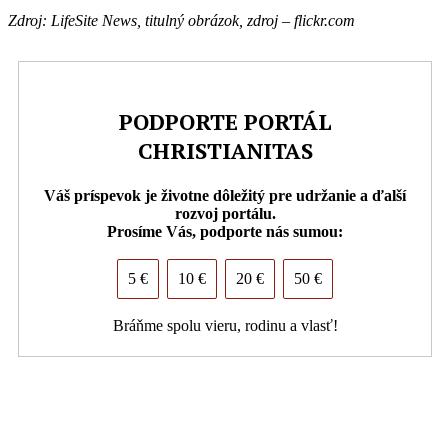
Z
droj:
L
ife
S
ite
N
ews,
titulný obrázok, zdroj – flickr.com
PODPORTE PORTÁL
CHRISTIANITAS
Váš príspevok je životne dôležitý pre udržanie a ďalší
rozvoj portálu.
Prosíme Vás, podporte nás sumou:
5 €
10 €
20 €
50 €
Bráňme spolu vieru, rodinu a vlasť!
PDF (formát pre tlač)