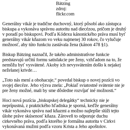
Bätzing
zdroj:
flickr.com
Generálny vikár je tradične duchovný, ktorý pôsobí ako zástupca
biskupa a vykonáva správnu autoritu nad diecézou, pričom je druhý
v poradí po biskupovi. Podľa Kódexu kánonického práva musí byť
generálny vikár kňazom vo veku najmenej 30 rokov, čo vylučuje
možnosť, aby túto funkciu zastávala žena (kánon 478 §1).
Biskup Bätzing naznačil, že takéto administratívne funkcie
predstavujú určitú formu satisfakcie pre ženy, vzhľadom na to, že
nemôžu byť vysvätené. Akoby ich nevysvätením došlo k nejakej
neželanej krivde…
„Toto nás mení a obohacuje,“ povedal biskup o novej pozícii vo
svojej diecéze. Jeho výzva znela: „Pokiaľ sviatostné svätenie nie je
pre ženy možné, mali by sme dôsledne rozvíjať iné možnosti.“
Hoci nová pozícia „biskupskej delegátky“ technicky nie je
neprípustná, z praktického hľadiska je sporná, keďže generálny
vikár vykonáva správu nad kňazmi a možno najlepšie slúži tejto
úlohe práve skúsenosť kňaza. Zároveň to odporuje duchu
cirkevného práva, podľa ktorého je formálna autorita v Cirkvi
vykonávaná mužmi podľa vzoru Krista a Jeho apoštolov.