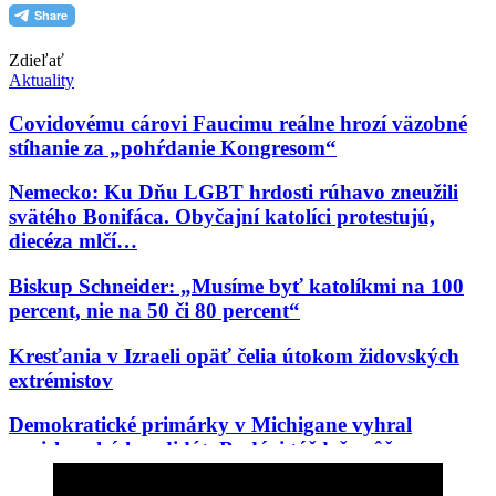
Zdieľať
Aktuality
Covidovému cárovi Faucimu reálne hrozí väzobné
stíhanie za „pohŕdanie Kongresom“
Nemecko: Ku Dňu LGBT hrdosti rúhavo zneužili
svätého Bonifáca. Obyčajní katolíci protestujú,
diecéza mlčí…
Biskup Schneider: „Musíme byť katolíkmi na 100
percent, nie na 50 či 80 percent“
Kresťania v Izraeli opäť čelia útokom židovských
extrémistov
Demokratické primárky v Michigane vyhral
proislamský kandidát. Budúci týždeň môže vo
Wisconsine vyhrať Aziatka, ktorú odpudzujú belosi