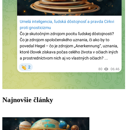
pohlavia uzavreté v iných krajinách EÚ
Rod Dreher o covidovom cárovi Faucim: „Jeho
denníky odhaľujú, že je to vedecký podvodník
pohltený márnivosťou“
Kardinál Roche: „Pápež Lev nezmení Traditiones
custodes a nevráti sa k Summorum pontificum“
Vatikán usporadúva prvé oficiálne kolokvium o
dialógu s konfucianizmom. Ako o ňom súdili pápeži
v minulosti?
Terorista útočiaci v Berlíne bol v Libanone zatknutý
za vstup do ISIS – v Nemecku ho pustili na slobodu
Najnovšie články