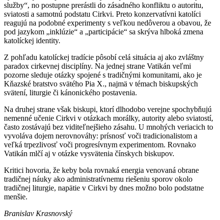
služby“, no postupne prerástli do zásadného konfliktu o autoritu,
sviatosti a samotnú podstatu Cirkvi. Preto konzervatívni katolíci
reagujú na podobné experimenty s veľkou nedôverou a obavou, že
pod jazykom „inklúzie“ a „participácie“ sa skrýva hlboká zmena
katolíckej identity.
Z pohľadu katolíckej tradície pôsobí celá situácia aj ako zvláštny
paradox cirkevnej disciplíny. Na jednej strane Vatikán veľmi
pozorne sleduje otázky spojené s tradičnými komunitami, ako je
Kňazské bratstvo svätého Pia X., najmä v témach biskupských
svätení, liturgie či kánonického postavenia.
Na druhej strane však biskupi, ktorí dlhodobo verejne spochybňujú
nemenné učenie Cirkvi v otázkach morálky, autority alebo sviatostí,
často zostávajú bez viditeľnejšieho zásahu. U mnohých veriacich to
vyvoláva dojem nerovnováhy: prísnosť voči tradicionalistom a
veľká trpezlivosť voči progresívnym experimentom. Rovnako
Vatikán mlčí aj v otázke vysvätenia čínskych biskupov.
Kritici hovoria, že keby bola rovnaká energia venovaná obrane
tradičnej náuky ako administratívnemu riešeniu sporov okolo
tradičnej liturgie, napätie v Cirkvi by dnes možno bolo podstatne
menšie.
Branislav Krasnovský