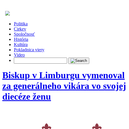
Politika
Cirkev
Spoločnosť
História
Kultúra
Pokladnica viery
Video
Biskup v Limburgu vymenoval
za generálneho vikára vo svojej
diecéze ženu